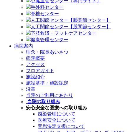
心臓血管センター（専門サイト）
手外科センター
脊椎センター
人工関節センター【膝関節センター】
人工関節センター【股関節センター】
下肢救済・フットケアセンター
健康管理センター
病院案内
理念・院長あいさつ
病院概要
アクセス
フロアガイド
施設紹介
施設基準・施設認定
沿革
当院のご利用にあたり
当院の取り組み
安心安全な医療への取り組み
感染管理について
医療安全について
意思決定支援について