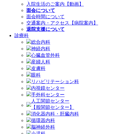
入院生活のご案内【動画】
面会について
面会時間について
交通案内・アクセス【病院案内】
退院支援について
診療科
総合内科
神経内科
心臓血管外科
産婦人科
皮膚科
眼科
リハビリテーション科
内視鏡センター
手外科センター
人工関節センター
【股関節センター】
消化器内科・肝臓内科
循環器内科
脳神経外科
小児科