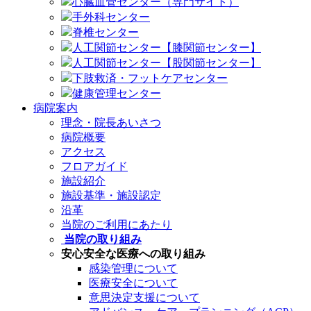
心臓血管センター（専門サイト）
手外科センター
脊椎センター
人工関節センター【膝関節センター】
人工関節センター【股関節センター】
下肢救済・フットケアセンター
健康管理センター
病院案内
理念・院長あいさつ
病院概要
アクセス
フロアガイド
施設紹介
施設基準・施設認定
沿革
当院のご利用にあたり
当院の取り組み
安心安全な医療への取り組み
感染管理について
医療安全について
意思決定支援について