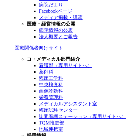
病院だより
Facebookページ
メディア掲載・講演
医療・経営情報の公開
病院情報の公表
法人概要とご報告
医療関係者向けサイト
コ・メディカル部門紹介
看護部（専用サイトへ）
薬剤科
臨床工学科
中央検査科
画像診断科
栄養管理科
メディカルアシスタント室
臨床試験センター
訪問看護ステーション（専用サイトへ）
TQM推進部
地域連携室
採用情報