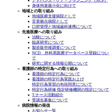
アドバンス・ケア・プランニング（ACP）
身体拘束最小化に向けて
地域との取り組み
地域医療支援病院として
災害拠点病院として
口腔管理と地域歯科連携について
先進医療への取り組み
治験について
臨床研究について
製造販売後調査について
NCD 外科系医療データベース登録につい
て
研究に関する情報公開について
看護師の特定行為への取り組み
看護師の特定行為について
看護師の特定行為実践および
特定行為実習の包括同意について
特定行為研修 指定研修機関の指定について
T.ナース活動紹介
受講生募集について
病院情報の発信
お知らせ一覧