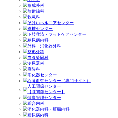
形成外科
放射線科
救急科
そけいヘルニアセンター
脊椎センター
下肢救済・フットケアセンター
糖尿病内科
外科・消化器外科
整形外科
血液凝固科
泌尿器科
麻酔科
消化器センター
心臓血管センター（専門サイト）
人工関節センター
【膝関節センター】
健康管理センター
総合内科
消化器内科・肝臓内科
糖尿病内科