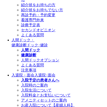
紹介状をお持ちの方
紹介状をお持ちでない方
再診予約・予約変更
看護専門外来
診療予定表
セカンドオピニオン
よくある質問
人間ドック・
健康診断
ドック･健診
人間ドック
健康診断
人間ドックオプション
よくある質問
注意事項
入退院・面会
入退院･面会
入院予定の患者さんへ
入院時のご案内
入院生活について
入院料金とお支払いについて
アメニティセットのご案内
お産入院について【産婦人科】