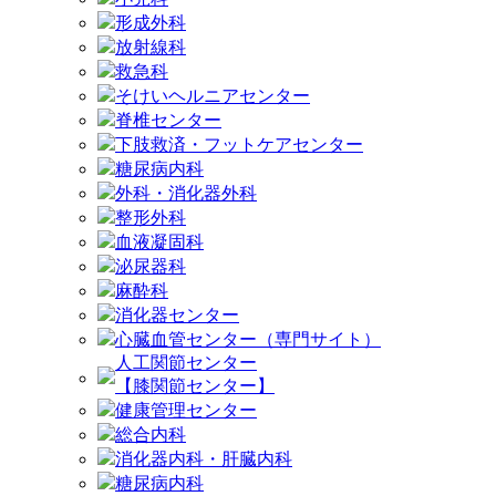
形成外科
放射線科
救急科
そけいヘルニアセンター
脊椎センター
下肢救済・フットケアセンター
糖尿病内科
外科・消化器外科
整形外科
血液凝固科
泌尿器科
麻酔科
消化器センター
心臓血管センター（専門サイト）
人工関節センター
【膝関節センター】
健康管理センター
総合内科
消化器内科・肝臓内科
糖尿病内科