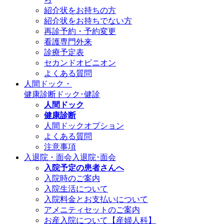
紹介状をお持ちの方
紹介状をお持ちでない方
再診予約・予約変更
看護専門外来
診療予定表
セカンドオピニオン
よくある質問
人間ドック・
健康診断
ドック･健診
人間ドック
健康診断
人間ドックオプション
よくある質問
注意事項
入退院・面会
入退院･面会
入院予定の患者さんへ
入院時のご案内
入院生活について
入院料金とお支払いについて
アメニティセットのご案内
お産入院について【産婦人科】