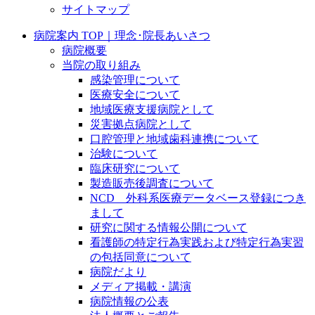
サイトマップ
病院案内 TOP｜理念･院長あいさつ
病院概要
当院の取り組み
感染管理について
医療安全について
地域医療支援病院として
災害拠点病院として
口腔管理と地域歯科連携について
治験について
臨床研究について
製造販売後調査について
NCD 外科系医療データベース登録につき
まして
研究に関する情報公開について
看護師の特定行為実践および特定行為実習
の包括同意について
病院だより
メディア掲載・講演
病院情報の公表