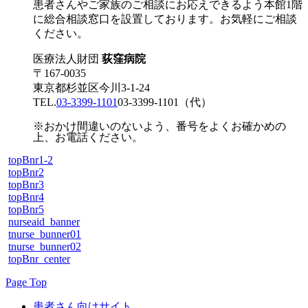
患者さんやご家族のご相談にお応えできるよう本館1階
に総合相談窓口を設置しております。お気軽にご相談
ください。
医療法人財団
荻窪病院
〒167-0035
東京都杉並区今川3-1-24
TEL.
03-3399-1101
03-3399-1101
（代）
※おかけ間違いのないよう、番号をよくお確かめの
上、お電話ください。
topBnr1-2
topBnr2
topBnr3
topBnr4
topBnr5
nurseaid_banner
tnurse_bunner01
tnurse_bunner02
topBnr_center
Page Top
患者さん向けサイト