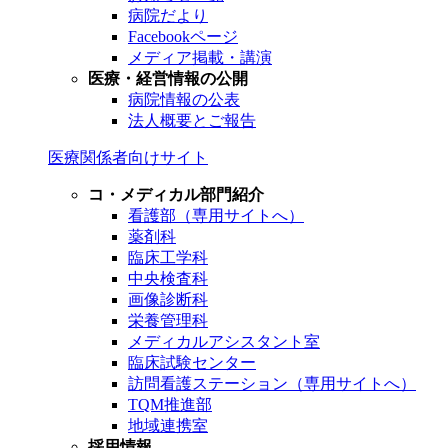
病院だより
Facebookページ
メディア掲載・講演
医療・経営情報の公開
病院情報の公表
法人概要とご報告
医療関係者向けサイト
コ・メディカル部門紹介
看護部（専用サイトへ）
薬剤科
臨床工学科
中央検査科
画像診断科
栄養管理科
メディカルアシスタント室
臨床試験センター
訪問看護ステーション（専用サイトへ）
TQM推進部
地域連携室
採用情報