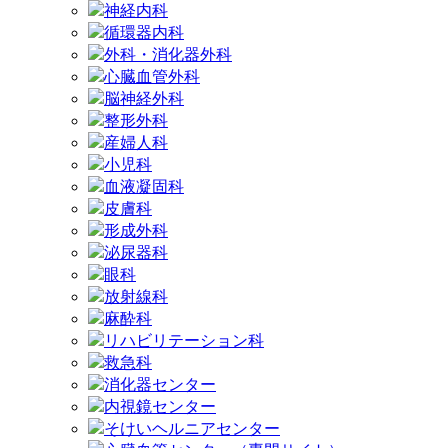
神経内科
循環器内科
外科・消化器外科
心臓血管外科
脳神経外科
整形外科
産婦人科
小児科
血液凝固科
皮膚科
形成外科
泌尿器科
眼科
放射線科
麻酔科
リハビリテーション科
救急科
消化器センター
内視鏡センター
そけいヘルニアセンター