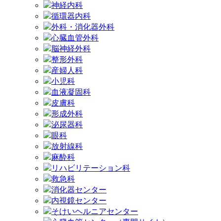
神経内科
循環器内科
外科・消化器外科
心臓血管外科
脳神経外科
整形外科
産婦人科
小児科
血液凝固科
皮膚科
形成外科
泌尿器科
眼科
放射線科
麻酔科
リハビリテーション科
救急科
消化器センター
内視鏡センター
そけいヘルニアセンター