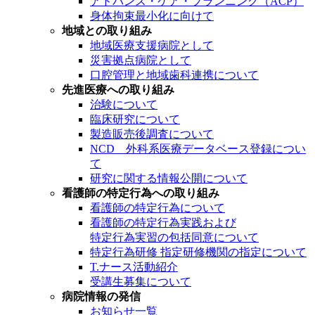
アドバンス・ケア・プランニング（ACP）
身体拘束最小化に向けて
地域との取り組み
地域医療支援病院として
災害拠点病院として
口腔管理と地域歯科連携について
先進医療への取り組み
治験について
臨床研究について
製造販売後調査について
NCD 外科系医療データベース登録につい
て
研究に関する情報公開について
看護師の特定行為への取り組み
看護師の特定行為について
看護師の特定行為実践および
特定行為実習の包括同意について
特定行為研修 指定研修機関の指定について
T.ナース活動紹介
受講生募集について
病院情報の発信
お知らせ一覧