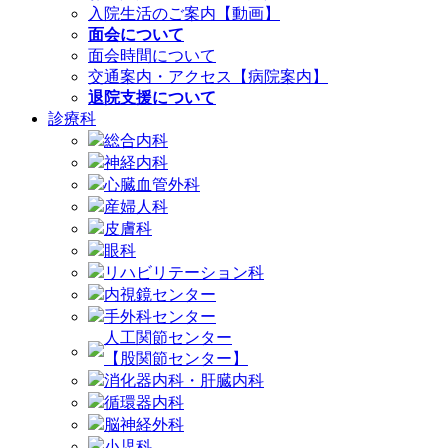
入院生活のご案内【動画】
面会について
面会時間について
交通案内・アクセス【病院案内】
退院支援について
診療科
総合内科
神経内科
心臓血管外科
産婦人科
皮膚科
眼科
リハビリテーション科
内視鏡センター
手外科センター
人工関節センター
【股関節センター】
消化器内科・肝臓内科
循環器内科
脳神経外科
小児科