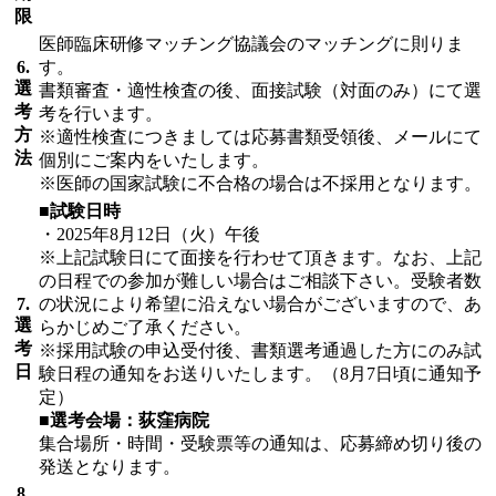
限
医師臨床研修マッチング協議会のマッチングに則りま
6.
す。
選
書類審査・適性検査の後、面接試験（対面のみ）にて選
考
考を行います。
方
※適性検査につきましては応募書類受領後、メールにて
法
個別にご案内をいたします。
※医師の国家試験に不合格の場合は不採用となります。
■試験日時
・2025年8月12日（火）午後
※上記試験日にて面接を行わせて頂きます。なお、上記
の日程での参加が難しい場合はご相談下さい。受験者数
7.
の状況により希望に沿えない場合がございますので、あ
選
らかじめご了承ください。
考
※採用試験の申込受付後、書類選考通過した方にのみ試
日
験日程の通知をお送りいたします。（8月7日頃に通知予
定）
■選考会場：荻窪病院
集合場所・時間・受験票等の通知は、応募締め切り後の
発送となります。
8.