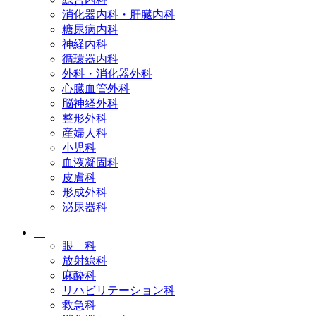
消化器内科・肝臓内科
糖尿病内科
神経内科
循環器内科
外科・消化器外科
心臓血管外科
脳神経外科
整形外科
産婦人科
小児科
血液凝固科
皮膚科
形成外科
泌尿器科
眼 科
放射線科
麻酔科
リハビリテーション科
救急科