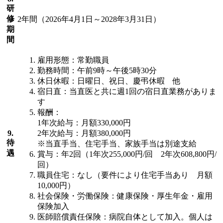
研
修
2年間（2026年4月1日～2028年3月31日）
期
間
雇用形態：常勤職員
勤務時間：午前9時～午後5時30分
休日休暇：日曜日、祝日、慶弔休暇 他
宿日直：当直医と共に週1回の宿日直業務がありま
す
報酬：
1年次給与：月額330,000円
9.
2年次給与：月額380,000円
待
※当直手当、住宅手当、家族手当は別途支給
遇
賞与：年2回（1年次255,000円/回 2年次608,800円/
回）
職員住宅：なし（要件により住宅手当あり 月額
10,000円）
社会保険・労働保険：健康保険・厚生年金・雇用
保険加入
医師賠償責任保険：病院自体として加入。個人は