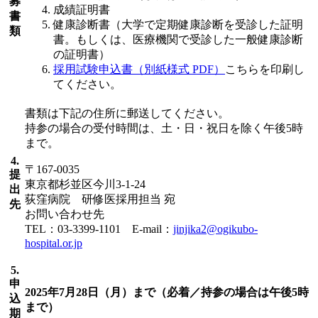
募
成績証明書
書
健康診断書（大学で定期健康診断を受診した証明
類
書。もしくは、医療機関で受診した一般健康診断
の証明書）
採用試験申込書（別紙様式 PDF）
こちらを印刷し
てください。
書類は下記の住所に郵送してください。
持参の場合の受付時間は、土・日・祝日を除く午後5時
まで。
4.
〒167-0035
提
東京都杉並区今川3-1-24
出
荻窪病院 研修医採用担当 宛
先
お問い合わせ先
TEL：03-3399-1101 E-mail：
jinjika2@ogikubo-
hospital.or.jp
5.
申
2025年7月28日（月）まで（必着／持参の場合は午後5時
込
まで）
期