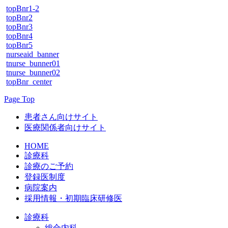
topBnr1-2
topBnr2
topBnr3
topBnr4
topBnr5
nurseaid_banner
tnurse_bunner01
tnurse_bunner02
topBnr_center
Page Top
患者さん向けサイト
医療関係者向けサイト
HOME
診療科
診療のご予約
登録医制度
病院案内
採用情報・初期臨床研修医
診療科
総合内科