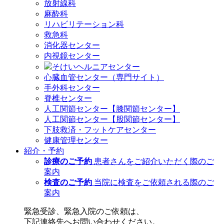
放射線科
麻酔科
リハビリテーション科
救急科
消化器センター
内視鏡センター
そけいヘルニアセンター
心臓血管センター（専門サイト）
手外科センター
脊椎センター
人工関節センター【膝関節センター】
人工関節センター【股関節センター】
下肢救済・フットケアセンター
健康管理センター
紹介・予約
診療のご予約
患者さんをご紹介いただく際のご
案内
検査のご予約
当院に検査をご依頼される際のご
案内
緊急受診、緊急入院のご依頼は、
下記連絡先へお問い合わせください。