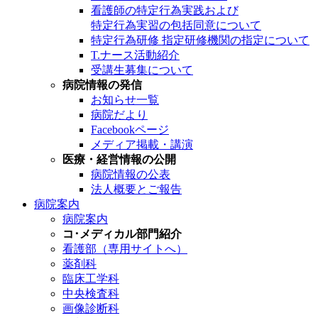
看護師の特定行為実践および
特定行為実習の包括同意について
特定行為研修 指定研修機関の指定について
T.ナース活動紹介
受講生募集について
病院情報の発信
お知らせ一覧
病院だより
Facebookページ
メディア掲載・講演
医療・経営情報の公開
病院情報の公表
法人概要とご報告
病院案内
病院案内
コ･メディカル部門紹介
看護部（専用サイトへ）
薬剤科
臨床工学科
中央検査科
画像診断科