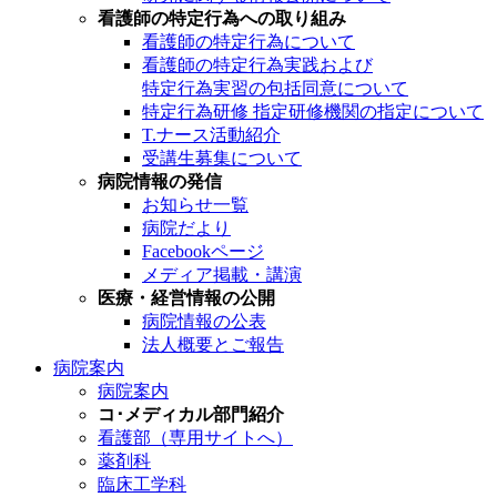
看護師の特定行為への取り組み
看護師の特定行為について
看護師の特定行為実践および
特定行為実習の包括同意について
特定行為研修 指定研修機関の指定について
T.ナース活動紹介
受講生募集について
病院情報の発信
お知らせ一覧
病院だより
Facebookページ
メディア掲載・講演
医療・経営情報の公開
病院情報の公表
法人概要とご報告
病院案内
病院案内
コ･メディカル部門紹介
看護部（専用サイトへ）
薬剤科
臨床工学科