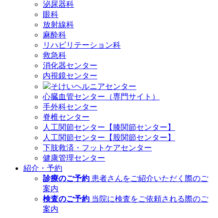
泌尿器科
眼科
放射線科
麻酔科
リハビリテーション科
救急科
消化器センター
内視鏡センター
そけいヘルニアセンター
心臓血管センター（専門サイト）
手外科センター
脊椎センター
人工関節センター【膝関節センター】
人工関節センター【股関節センター】
下肢救済・フットケアセンター
健康管理センター
紹介・予約
診療のご予約
患者さんをご紹介いただく際のご
案内
検査のご予約
当院に検査をご依頼される際のご
案内