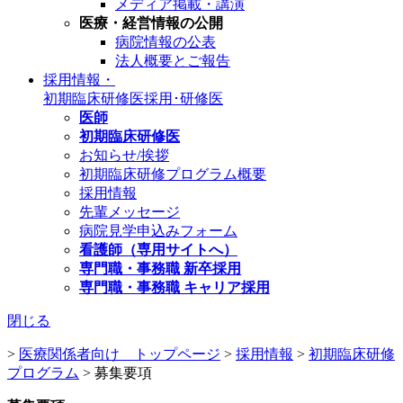
メディア掲載・講演
医療・経営情報の公開
病院情報の公表
法人概要とご報告
採用情報・
初期臨床研修医
採用･研修医
医師
初期臨床研修医
お知らせ/挨拶
初期臨床研修プログラム概要
採用情報
先輩メッセージ
病院見学申込みフォーム
看護師（専用サイトへ）
専門職・事務職 新卒採用
専門職・事務職 キャリア採用
閉じる
>
医療関係者向け トップページ
>
採用情報
>
初期臨床研修
プログラム
>
募集要項