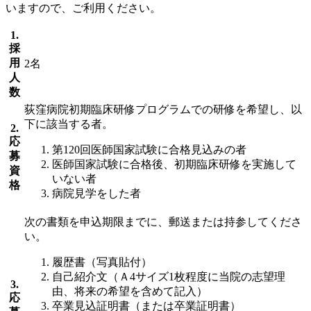
いますので、ご利用ください。
1.
採
用
2名
人
数
荻窪病院初期臨床研修プログラムでの研修を希望し、以
下に該当する者。
2.
応
第120回医師国家試験に合格見込みの者
募
医師国家試験に合格後、初期臨床研修を実施して
資
いない者
格
病院見学をした者
次の書類を申込期限までに、郵送または持参してくださ
い。
履歴書（写真貼付）
自己紹介文（Ａ4サイズ1枚程度に当院の志望理
3.
由、将来の希望を含めて記入）
応
卒業見込証明書（または卒業証明書）