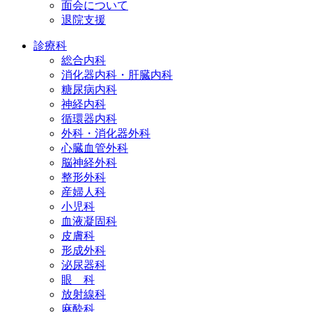
面会について
退院支援
診療科
総合内科
消化器内科・肝臓内科
糖尿病内科
神経内科
循環器内科
外科・消化器外科
心臓血管外科
脳神経外科
整形外科
産婦人科
小児科
血液凝固科
皮膚科
形成外科
泌尿器科
眼 科
放射線科
麻酔科