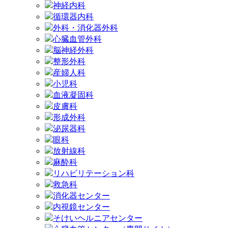
神経内科
循環器内科
外科・消化器外科
心臓血管外科
脳神経外科
整形外科
産婦人科
小児科
血液凝固科
皮膚科
形成外科
泌尿器科
眼科
放射線科
麻酔科
リハビリテーション科
救急科
消化器センター
内視鏡センター
そけいヘルニアセンター