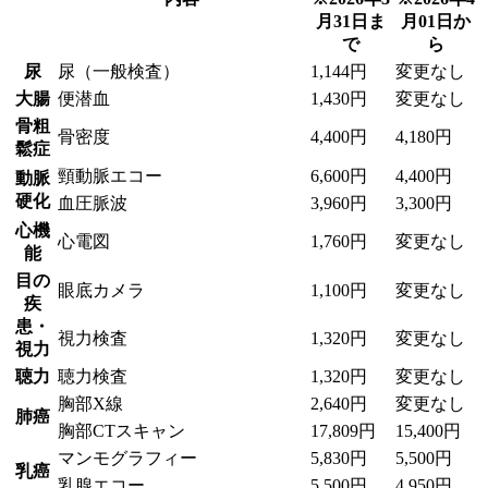
月31日ま
月01日か
で
ら
尿
尿（一般検査）
1,144円
変更なし
大腸
便潜血
1,430円
変更なし
骨粗
骨密度
4,400円
4,180円
鬆症
頸動脈エコー
6,600円
4,400円
動脈
硬化
血圧脈波
3,960円
3,300円
心機
心電図
1,760円
変更なし
能
目の
眼底カメラ
1,100円
変更なし
疾
患・
視力検査
1,320円
変更なし
視力
聴力
聴力検査
1,320円
変更なし
胸部X線
2,640円
変更なし
肺癌
胸部CTスキャン
17,809円
15,400円
マンモグラフィー
5,830円
5,500円
乳癌
乳腺エコー
5,500円
4,950円