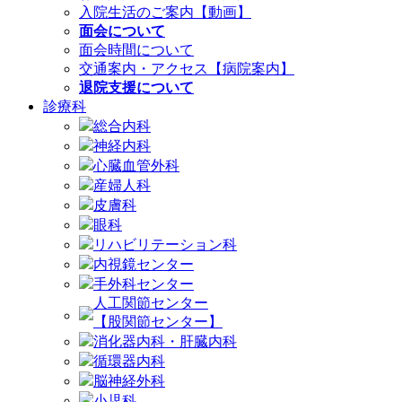
入院生活のご案内【動画】
面会について
面会時間について
交通案内・アクセス【病院案内】
退院支援について
診療科
総合内科
神経内科
心臓血管外科
産婦人科
皮膚科
眼科
リハビリテーション科
内視鏡センター
手外科センター
人工関節センター
【股関節センター】
消化器内科・肝臓内科
循環器内科
脳神経外科
小児科