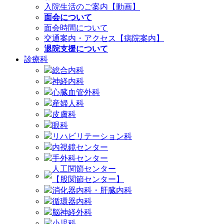
入院生活のご案内【動画】
面会について
面会時間について
交通案内・アクセス【病院案内】
退院支援について
診療科
総合内科
神経内科
心臓血管外科
産婦人科
皮膚科
眼科
リハビリテーション科
内視鏡センター
手外科センター
人工関節センター
【股関節センター】
消化器内科・肝臓内科
循環器内科
脳神経外科
小児科