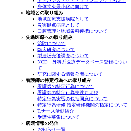
アドバンス・ケア・プランニング（ACP）
身体拘束最小化に向けて
地域との取り組み
地域医療支援病院として
災害拠点病院として
口腔管理と地域歯科連携について
先進医療への取り組み
治験について
臨床研究について
製造販売後調査について
NCD 外科系医療データベース登録につい
て
研究に関する情報公開について
看護師の特定行為への取り組み
看護師の特定行為について
看護師の特定行為実践および
特定行為実習の包括同意について
特定行為研修 指定研修機関の指定について
T.ナース活動紹介
受講生募集について
病院情報の発信
お知らせ一覧