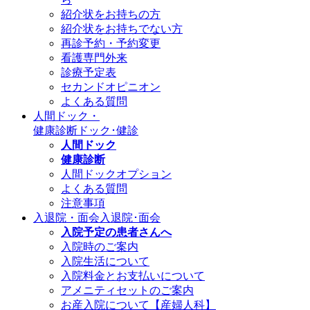
紹介状をお持ちの方
紹介状をお持ちでない方
再診予約・予約変更
看護専門外来
診療予定表
セカンドオピニオン
よくある質問
人間ドック・
健康診断
ドック･健診
人間ドック
健康診断
人間ドックオプション
よくある質問
注意事項
入退院・面会
入退院･面会
入院予定の患者さんへ
入院時のご案内
入院生活について
入院料金とお支払いについて
アメニティセットのご案内
お産入院について【産婦人科】