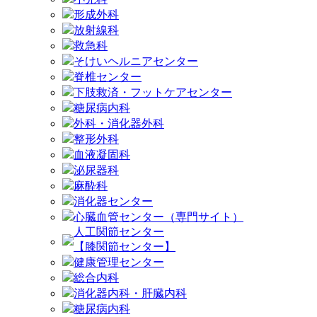
形成外科
放射線科
救急科
そけいヘルニアセンター
脊椎センター
下肢救済・フットケアセンター
糖尿病内科
外科・消化器外科
整形外科
血液凝固科
泌尿器科
麻酔科
消化器センター
心臓血管センター（専門サイト）
人工関節センター
【膝関節センター】
健康管理センター
総合内科
消化器内科・肝臓内科
糖尿病内科