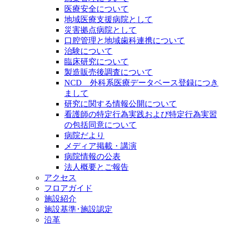
医療安全について
地域医療支援病院として
災害拠点病院として
口腔管理と地域歯科連携について
治験について
臨床研究について
製造販売後調査について
NCD 外科系医療データベース登録につき
まして
研究に関する情報公開について
看護師の特定行為実践および特定行為実習
の包括同意について
病院だより
メディア掲載・講演
病院情報の公表
法人概要とご報告
アクセス
フロアガイド
施設紹介
施設基準･施設認定
沿革