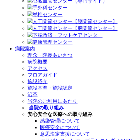
心臓血管センター（専門サイト）
手外科センター
脊椎センター
人工関節センター【膝関節センター】
人工関節センター【股関節センター】
下肢救済・フットケアセンター
健康管理センター
病院案内
理念・院長あいさつ
病院概要
アクセス
フロアガイド
施設紹介
施設基準・施設認定
沿革
当院のご利用にあたり
当院の取り組み
安心安全な医療への取り組み
感染管理について
医療安全について
意思決定支援について