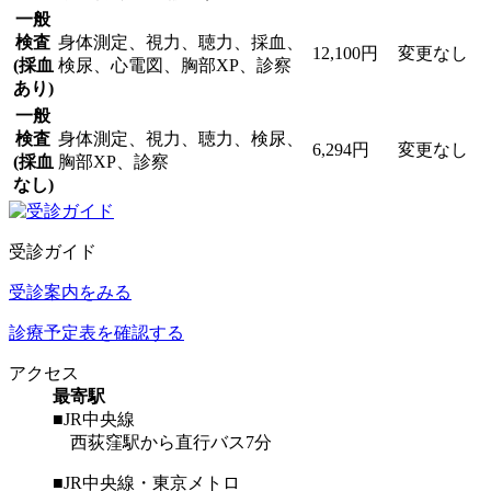
一般
検査
身体測定、視力、聴力、採血、
12,100円
変更なし
(採血
検尿、心電図、胸部XP、診察
あり)
一般
検査
身体測定、視力、聴力、検尿、
6,294円
変更なし
(採血
胸部XP、診察
なし)
受診ガイド
受診案内をみる
診療予定表を確認する
アクセス
最寄駅
■JR中央線
西荻窪駅から直行バス7分
■JR中央線・東京メトロ