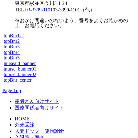
東京都杉並区今川3-1-24
TEL.
03-3399-1101
03-3399-1101
（代）
※おかけ間違いのないよう、番号をよくお確かめの
上、お電話ください。
topBnr1-2
topBnr2
topBnr3
topBnr4
topBnr5
nurseaid_banner
tnurse_bunner01
tnurse_bunner02
topBnr_center
Page Top
患者さん向けサイト
医療関係者向けサイト
HOME
外来受診
人間ドック・健康診断
入退院・面会