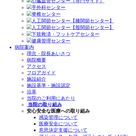
心臓血管センター（専門サイト）
手外科センター
脊椎センター
人工関節センター【膝関節センター】
人工関節センター【股関節センター】
下肢救済・フットケアセンター
健康管理センター
病院案内
理念・院長あいさつ
病院概要
アクセス
フロアガイド
施設紹介
施設基準・施設認定
沿革
当院のご利用にあたり
当院の取り組み
安心安全な医療への取り組み
感染管理について
医療安全について
意思決定支援について