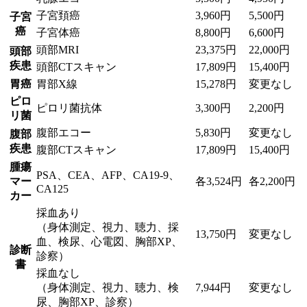
子宮頚癌
3,960円
5,500円
子宮
癌
子宮体癌
8,800円
6,600円
頭部MRI
23,375円
22,000円
頭部
疾患
頭部CTスキャン
17,809円
15,400円
胃癌
胃部X線
15,278円
変更なし
ピロ
ピロリ菌抗体
3,300円
2,200円
リ菌
腹部エコー
5,830円
変更なし
腹部
疾患
腹部CTスキャン
17,809円
15,400円
腫瘍
PSA、CEA、AFP、CA19-9、
マー
各3,524円
各2,200円
CA125
カー
採血あり
（身体測定、視力、聴力、採
13,750円
変更なし
血、検尿、心電図、胸部XP、
診断
診察）
書
採血なし
（身体測定、視力、聴力、検
7,944円
変更なし
尿、胸部XP、診察）