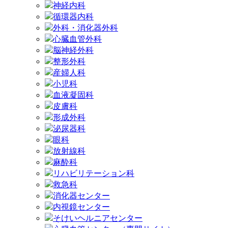
神経内科
循環器内科
外科・消化器外科
心臓血管外科
脳神経外科
整形外科
産婦人科
小児科
血液凝固科
皮膚科
形成外科
泌尿器科
眼科
放射線科
麻酔科
リハビリテーション科
救急科
消化器センター
内視鏡センター
そけいヘルニアセンター