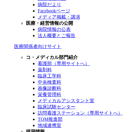
病院だより
Facebookページ
メディア掲載・講演
医療・経営情報の公開
病院情報の公表
法人概要とご報告
医療関係者向けサイト
コ・メディカル部門紹介
看護部（専用サイトへ）
薬剤科
臨床工学科
中央検査科
画像診断科
栄養管理科
メディカルアシスタント室
臨床試験センター
訪問看護ステーション（専用サイトへ）
TQM推進部
地域連携室
採用情報