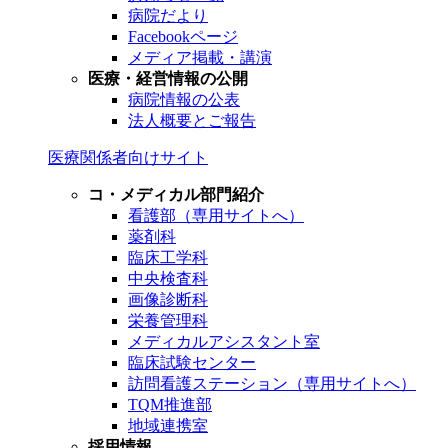
病院だより
Facebookページ
メディア掲載・講演
医療・経営情報の公開
病院情報の公表
法人概要とご報告
医療関係者向けサイト
コ・メディカル部門紹介
看護部（専用サイトへ）
薬剤科
臨床工学科
中央検査科
画像診断科
栄養管理科
メディカルアシスタント室
臨床試験センター
訪問看護ステーション（専用サイトへ）
TQM推進部
地域連携室
採用情報