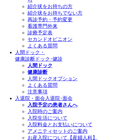
紹介状をお持ちの方
紹介状をお持ちでない方
再診予約・予約変更
看護専門外来
診療予定表
セカンドオピニオン
よくある質問
人間ドック・
健康診断
ドック･健診
人間ドック
健康診断
人間ドックオプション
よくある質問
注意事項
入退院・面会
入退院･面会
入院予定の患者さんへ
入院時のご案内
入院生活について
入院料金とお支払いについて
アメニティセットのご案内
お産入院について【産婦人科】