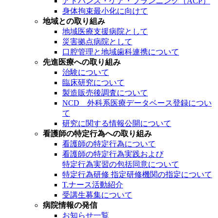
アドバンス・ケア・プランニング（ACP）
身体拘束最小化に向けて
地域との取り組み
地域医療支援病院として
災害拠点病院として
口腔管理と地域歯科連携について
先進医療への取り組み
治験について
臨床研究について
製造販売後調査について
NCD 外科系医療データベース登録につい
て
研究に関する情報公開について
看護師の特定行為への取り組み
看護師の特定行為について
看護師の特定行為実践および
特定行為実習の包括同意について
特定行為研修 指定研修機関の指定について
T.ナース活動紹介
受講生募集について
病院情報の発信
お知らせ一覧