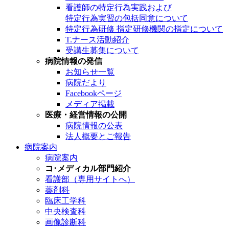
看護師の特定行為実践および
特定行為実習の包括同意について
特定行為研修 指定研修機関の指定について
T.ナース活動紹介
受講生募集について
病院情報の発信
お知らせ一覧
病院だより
Facebookページ
メディア掲載
医療・経営情報の公開
病院情報の公表
法人概要とご報告
病院案内
病院案内
コ･メディカル部門紹介
看護部（専用サイトへ）
薬剤科
臨床工学科
中央検査科
画像診断科