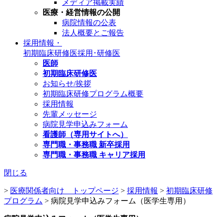
メディア掲載実績
医療・経営情報の公開
病院情報の公表
法人概要とご報告
採用情報・
初期臨床研修医
採用･研修医
医師
初期臨床研修医
お知らせ/挨拶
初期臨床研修プログラム概要
採用情報
先輩メッセージ
病院見学申込みフォーム
看護師（専用サイトへ）
専門職・事務職 新卒採用
専門職・事務職 キャリア採用
閉じる
>
医療関係者向け トップページ
>
採用情報
>
初期臨床研修
プログラム
>
病院見学申込みフォーム（医学生専用）