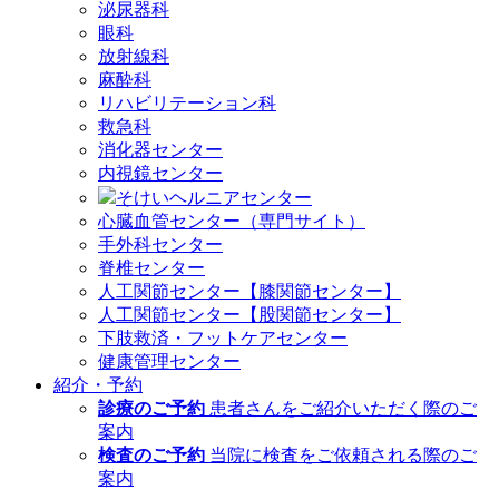
泌尿器科
眼科
放射線科
麻酔科
リハビリテーション科
救急科
消化器センター
内視鏡センター
そけいヘルニアセンター
心臓血管センター（専門サイト）
手外科センター
脊椎センター
人工関節センター【膝関節センター】
人工関節センター【股関節センター】
下肢救済・フットケアセンター
健康管理センター
紹介・予約
診療のご予約
患者さんをご紹介いただく際のご
案内
検査のご予約
当院に検査をご依頼される際のご
案内