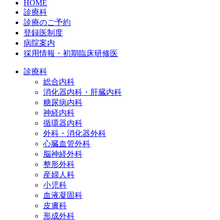
HOME
診療科
診療のご予約
登録医制度
病院案内
採用情報・初期臨床研修医
診療科
総合内科
消化器内科・肝臓内科
糖尿病内科
神経内科
循環器内科
外科・消化器外科
心臓血管外科
脳神経外科
整形外科
産婦人科
小児科
血液凝固科
皮膚科
形成外科