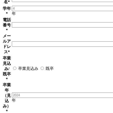
名
*
学年
*
年
電話
番号
*
メー
ルア
ドレ
ス
*
卒業
見込
卒業見込み
既卒
み/
既卒
*
卒業
年
（見
年
込
み）
*