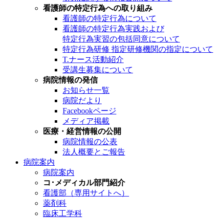
看護師の特定行為への取り組み
看護師の特定行為について
看護師の特定行為実践および
特定行為実習の包括同意について
特定行為研修 指定研修機関の指定について
T.ナース活動紹介
受講生募集について
病院情報の発信
お知らせ一覧
病院だより
Facebookページ
メディア掲載
医療・経営情報の公開
病院情報の公表
法人概要とご報告
病院案内
病院案内
コ･メディカル部門紹介
看護部（専用サイトへ）
薬剤科
臨床工学科