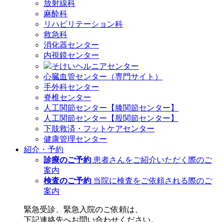
放射線科
麻酔科
リハビリテーション科
救急科
消化器センター
内視鏡センター
そけいヘルニアセンター
心臓血管センター（専門サイト）
手外科センター
脊椎センター
人工関節センター【膝関節センター】
人工関節センター【股関節センター】
下肢救済・フットケアセンター
健康管理センター
紹介・予約
診療のご予約
患者さんをご紹介いただく際のご
案内
検査のご予約
当院に検査をご依頼される際のご
案内
緊急受診、緊急入院のご依頼は、
下記連絡先へお問い合わせください。