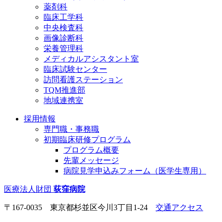
薬剤科
臨床工学科
中央検査科
画像診断科
栄養管理科
メディカルアシスタント室
臨床試験センター
訪問看護ステーション
TQM推進部
地域連携室
採用情報
専門職・事務職
初期臨床研修プログラム
プログラム概要
先輩メッセージ
病院見学申込みフォーム（医学生専用）
医療法人財団
荻窪病院
〒167-0035 東京都杉並区今川3丁目1-24
交通アクセス