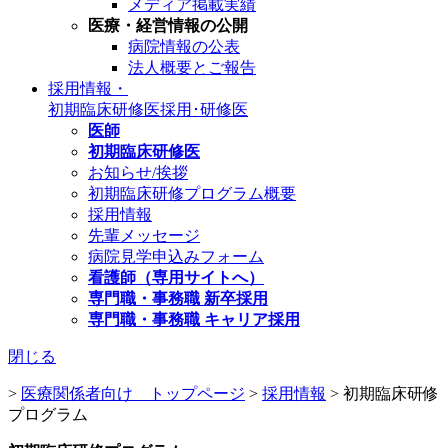
メディア掲載実績
医療・経営情報の公開
病院情報の公表
法人概要とご報告
採用情報・
初期臨床研修医
採用･研修医
医師
初期臨床研修医
お知らせ/挨拶
初期臨床研修プログラム概要
採用情報
先輩メッセージ
病院見学申込みフォーム
看護師（専用サイトへ）
専門職・事務職 新卒採用
専門職・事務職 キャリア採用
閉じる
>
医療関係者向け トップページ
>
採用情報
>
初期臨床研修
プログラム