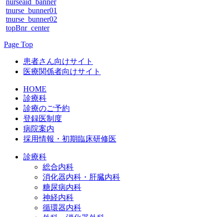
nurseaid_banner
tnurse_bunner01
tnurse_bunner02
topBnr_center
Page Top
患者さん向けサイト
医療関係者向けサイト
HOME
診療科
診療のご予約
登録医制度
病院案内
採用情報・初期臨床研修医
診療科
総合内科
消化器内科・肝臓内科
糖尿病内科
神経内科
循環器内科