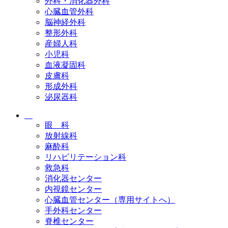
外科・消化器外科
心臓血管外科
脳神経外科
整形外科
産婦人科
小児科
血液凝固科
皮膚科
形成外科
泌尿器科
眼 科
放射線科
麻酔科
リハビリテーション科
救急科
消化器センター
内視鏡センター
心臓血管センター（専用サイトへ）
手外科センター
脊椎センター