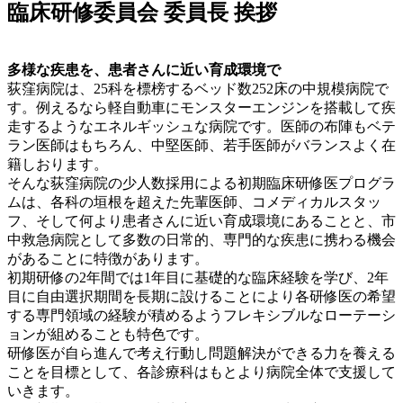
臨床研修委員会 委員長 挨拶
多様な疾患を、患者さんに近い育成環境で
荻窪病院は、25科を標榜するベッド数252床の中規模病院で
す。例えるなら軽自動車にモンスターエンジンを搭載して疾
走するようなエネルギッシュな病院です。医師の布陣もベテ
ラン医師はもちろん、中堅医師、若手医師がバランスよく在
籍しおります。
そんな荻窪病院の少人数採用による初期臨床研修医プログラ
ムは、各科の垣根を超えた先輩医師、コメディカルスタッ
フ、そして何より患者さんに近い育成環境にあることと、市
中救急病院として多数の日常的、専門的な疾患に携わる機会
があることに特徴があります。
初期研修の2年間では1年目に基礎的な臨床経験を学び、2年
目に自由選択期間を長期に設けることにより各研修医の希望
する専門領域の経験が積めるようフレキシブルなローテーシ
ョンが組めることも特色です。
研修医が自ら進んで考え行動し問題解決ができる力を養える
ことを目標として、各診療科はもとより病院全体で支援して
いきます。