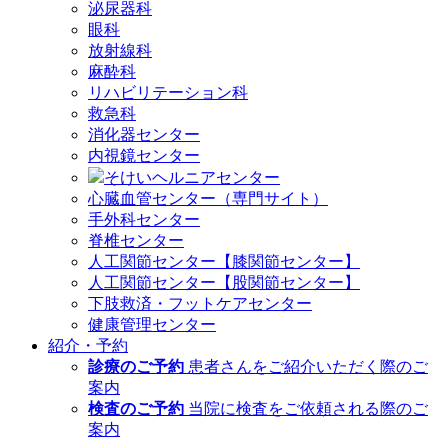
泌尿器科
眼科
放射線科
麻酔科
リハビリテーション科
救急科
消化器センター
内視鏡センター
そけいヘルニアセンター
心臓血管センター（専門サイト）
手外科センター
脊椎センター
人工関節センター【膝関節センター】
人工関節センター【股関節センター】
下肢救済・フットケアセンター
健康管理センター
紹介・予約
診療のご予約
患者さんをご紹介いただく際のご
案内
検査のご予約
当院に検査をご依頼される際のご
案内