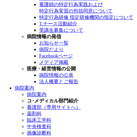
看護師の特定行為実践および
特定行為実習の包括同意について
特定行為研修 指定研修機関の指定について
T.ナース活動紹介
受講生募集について
病院情報の発信
お知らせ一覧
病院だより
Facebookページ
メディア掲載
医療・経営情報の公開
病院情報の公表
法人概要とご報告
病院案内
病院案内
コ･メディカル部門紹介
看護部（専用サイトへ）
薬剤科
臨床工学科
中央検査科
画像診断科