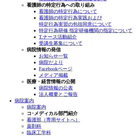
看護師の特定行為への取り組み
看護師の特定行為について
看護師の特定行為実践および
特定行為実習の包括同意について
特定行為研修 指定研修機関の指定について
T.ナース活動紹介
受講生募集について
病院情報の発信
お知らせ一覧
病院だより
Facebookページ
メディア掲載
医療・経営情報の公開
病院情報の公表
法人概要とご報告
病院案内
病院案内
コ･メディカル部門紹介
看護部（専用サイトへ）
薬剤科
臨床工学科