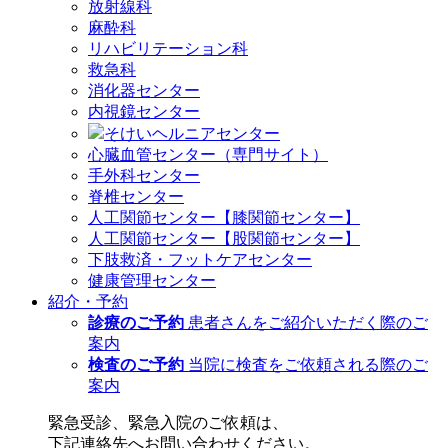
放射線科
麻酔科
リハビリテーション科
救急科
消化器センター
内視鏡センター
そけいヘルニアセンター
心臓血管センター（専門サイト）
手外科センター
脊椎センター
人工関節センター【膝関節センター】
人工関節センター【股関節センター】
下肢救済・フットケアセンター
健康管理センター
紹介・予約
診療のご予約
患者さんをご紹介いただく際のご
案内
検査のご予約
当院に検査をご依頼される際のご
案内
緊急受診、緊急入院のご依頼は、
下記連絡先へお問い合わせください。