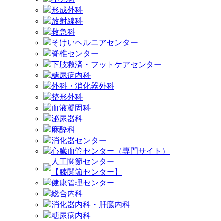
形成外科
放射線科
救急科
そけいヘルニアセンター
脊椎センター
下肢救済・フットケアセンター
糖尿病内科
外科・消化器外科
整形外科
血液凝固科
泌尿器科
麻酔科
消化器センター
心臓血管センター（専門サイト）
人工関節センター
【膝関節センター】
健康管理センター
総合内科
消化器内科・肝臓内科
糖尿病内科