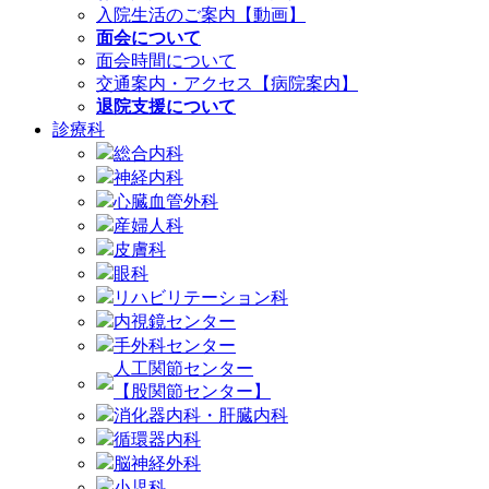
入院生活のご案内【動画】
面会について
面会時間について
交通案内・アクセス【病院案内】
退院支援について
診療科
総合内科
神経内科
心臓血管外科
産婦人科
皮膚科
眼科
リハビリテーション科
内視鏡センター
手外科センター
人工関節センター
【股関節センター】
消化器内科・肝臓内科
循環器内科
脳神経外科
小児科