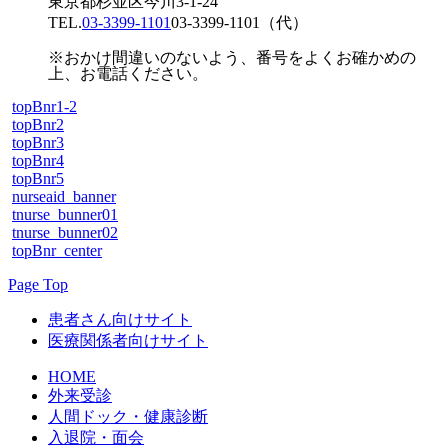
東京都杉並区今川3-1-24
TEL.
03-3399-1101
03-3399-1101
（代）
※おかけ間違いのないよう、番号をよくお確かめの
上、お電話ください。
topBnr1-2
topBnr2
topBnr3
topBnr4
topBnr5
nurseaid_banner
tnurse_bunner01
tnurse_bunner02
topBnr_center
Page Top
患者さん向けサイト
医療関係者向けサイト
HOME
外来受診
人間ドック・健康診断
入退院・面会