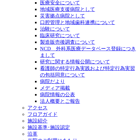
医療安全について
地域医療支援病院として
災害拠点病院として
口腔管理と地域歯科連携について
治験について
臨床研究について
製造販売後調査について
NCD 外科系医療データベース登録につき
まして
研究に関する情報公開について
看護師の特定行為実践および特定行為実習
の包括同意について
病院だより
メディア掲載
病院情報の公表
法人概要とご報告
アクセス
フロアガイド
施設紹介
施設基準･施設認定
沿革