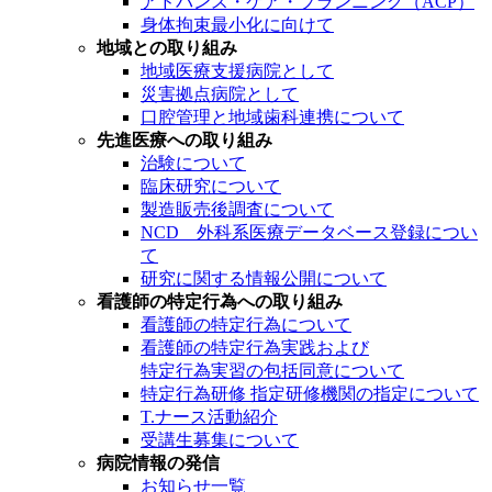
アドバンス・ケア・プランニング（ACP）
身体拘束最小化に向けて
地域との取り組み
地域医療支援病院として
災害拠点病院として
口腔管理と地域歯科連携について
先進医療への取り組み
治験について
臨床研究について
製造販売後調査について
NCD 外科系医療データベース登録につい
て
研究に関する情報公開について
看護師の特定行為への取り組み
看護師の特定行為について
看護師の特定行為実践および
特定行為実習の包括同意について
特定行為研修 指定研修機関の指定について
T.ナース活動紹介
受講生募集について
病院情報の発信
お知らせ一覧