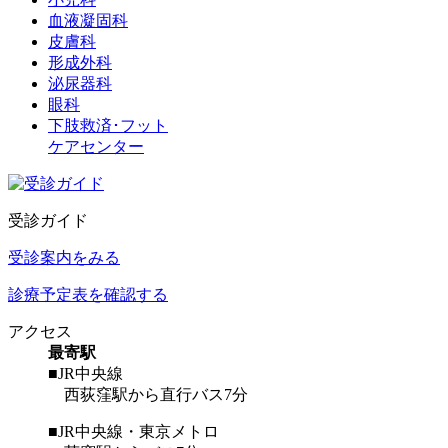
血液凝固科
皮膚科
形成外科
泌尿器科
眼科
下肢救済･フット
ケアセンター
受診ガイド
受診案内をみる
診療予定表を確認する
アクセス
最寄駅
■JR中央線
西荻窪駅から直行バス7分
■JR中央線・東京メトロ