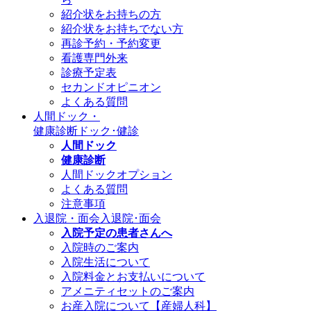
紹介状をお持ちの方
紹介状をお持ちでない方
再診予約・予約変更
看護専門外来
診療予定表
セカンドオピニオン
よくある質問
人間ドック・
健康診断
ドック･健診
人間ドック
健康診断
人間ドックオプション
よくある質問
注意事項
入退院・面会
入退院･面会
入院予定の患者さんへ
入院時のご案内
入院生活について
入院料金とお支払いについて
アメニティセットのご案内
お産入院について【産婦人科】