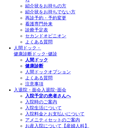
紹介状をお持ちの方
紹介状をお持ちでない方
再診予約・予約変更
看護専門外来
診療予定表
セカンドオピニオン
よくある質問
人間ドック・
健康診断
ドック･健診
人間ドック
健康診断
人間ドックオプション
よくある質問
注意事項
入退院・面会
入退院･面会
入院予定の患者さんへ
入院時のご案内
入院生活について
入院料金とお支払いについて
アメニティセットのご案内
お産入院について【産婦人科】