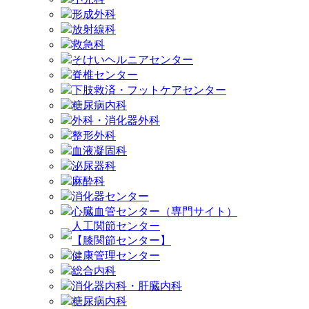
形成外科
放射線科
救急科
そけいヘルニアセンター
脊椎センター
下肢救済・フットケアセンター
糖尿病内科
外科・消化器外科
整形外科
血液凝固科
泌尿器科
麻酔科
消化器センター
心臓血管センター（専門サイト）
人工関節センター
【膝関節センター】
健康管理センター
総合内科
消化器内科・肝臓内科
糖尿病内科