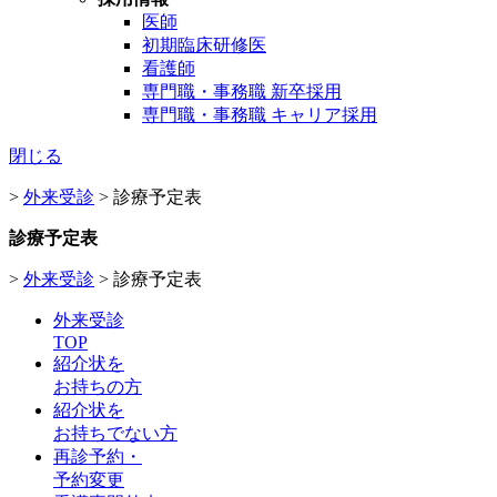
医師
初期臨床研修医
看護師
専門職・事務職 新卒採用
専門職・事務職 キャリア採用
閉じる
>
外来受診
>
診療予定表
診療予定表
>
外来受診
>
診療予定表
外来受診
TOP
紹介状を
お持ちの方
紹介状を
お持ちでない方
再診予約
・
予約変更