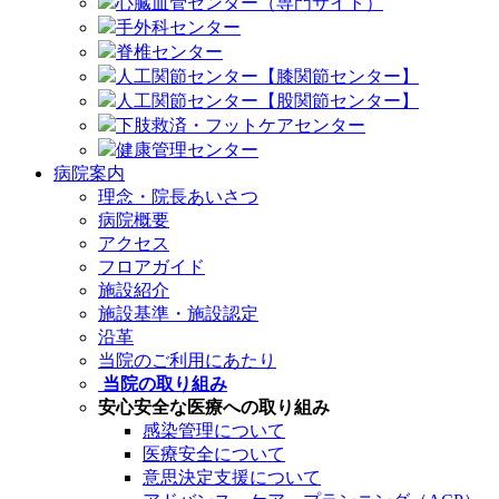
心臓血管センター（専門サイト）
手外科センター
脊椎センター
人工関節センター【膝関節センター】
人工関節センター【股関節センター】
下肢救済・フットケアセンター
健康管理センター
病院案内
理念・院長あいさつ
病院概要
アクセス
フロアガイド
施設紹介
施設基準・施設認定
沿革
当院のご利用にあたり
当院の取り組み
安心安全な医療への取り組み
感染管理について
医療安全について
意思決定支援について