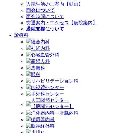
入院生活のご案内【動画】
面会について
面会時間について
交通案内・アクセス【病院案内】
退院支援について
診療科
総合内科
神経内科
心臓血管外科
産婦人科
皮膚科
眼科
リハビリテーション科
内視鏡センター
手外科センター
人工関節センター
【股関節センター】
消化器内科・肝臓内科
循環器内科
脳神経外科
小児科