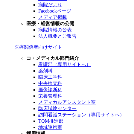
病院だより
Facebookページ
メディア掲載
医療・経営情報の公開
病院情報の公表
法人概要とご報告
医療関係者向けサイト
コ・メディカル部門紹介
看護部（専用サイトへ）
薬剤科
臨床工学科
中央検査科
画像診断科
栄養管理科
メディカルアシスタント室
臨床試験センター
訪問看護ステーション（専用サイトへ）
TQM推進部
地域連携室
採用情報