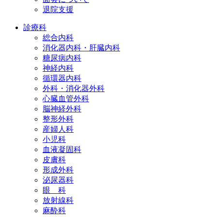
退院支援
診療科
総合内科
消化器内科・肝臓内科
糖尿病内科
神経内科
循環器内科
外科・消化器外科
心臓血管外科
脳神経外科
整形外科
産婦人科
小児科
血液凝固科
皮膚科
形成外科
泌尿器科
眼 科
放射線科
麻酔科