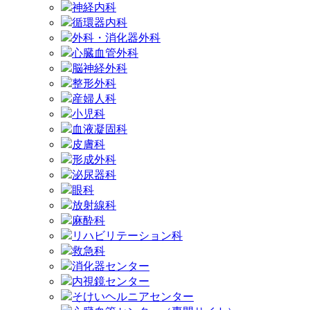
神経内科
循環器内科
外科・消化器外科
心臓血管外科
脳神経外科
整形外科
産婦人科
小児科
血液凝固科
皮膚科
形成外科
泌尿器科
眼科
放射線科
麻酔科
リハビリテーション科
救急科
消化器センター
内視鏡センター
そけいヘルニアセンター