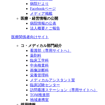
病院だより
Facebookページ
メディア掲載
医療・経営情報の公開
病院情報の公表
法人概要とご報告
医療関係者向けサイト
コ・メディカル部門紹介
看護部（専用サイトへ）
薬剤科
臨床工学科
中央検査科
画像診断科
栄養管理科
メディカルアシスタント室
臨床試験センター
訪問看護ステーション（専用サイトへ）
TQM推進部
地域連携室
採用情報