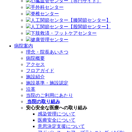
心臓血管センター（専門サイト）
手外科センター
脊椎センター
人工関節センター【膝関節センター】
人工関節センター【股関節センター】
下肢救済・フットケアセンター
健康管理センター
病院案内
理念・院長あいさつ
病院概要
アクセス
フロアガイド
施設紹介
施設基準・施設認定
沿革
当院のご利用にあたり
当院の取り組み
安心安全な医療への取り組み
感染管理について
医療安全について
意思決定支援について