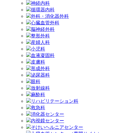
神経内科
循環器内科
外科・消化器外科
心臓血管外科
脳神経外科
整形外科
産婦人科
小児科
血液凝固科
皮膚科
形成外科
泌尿器科
眼科
放射線科
麻酔科
リハビリテーション科
救急科
消化器センター
内視鏡センター
そけいヘルニアセンター