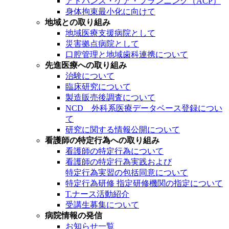
アドバンス・ケア・プランニング（ACP）
身体拘束最小化に向けて
地域との取り組み
地域医療支援病院として
災害拠点病院として
口腔管理と地域歯科連携について
先進医療への取り組み
治験について
臨床研究について
製造販売後調査について
NCD 外科系医療データベース登録につい
て
研究に関する情報公開について
看護師の特定行為への取り組み
看護師の特定行為について
看護師の特定行為実践および
特定行為実習の包括同意について
特定行為研修 指定研修機関の指定について
T.ナース活動紹介
受講生募集について
病院情報の発信
お知らせ一覧