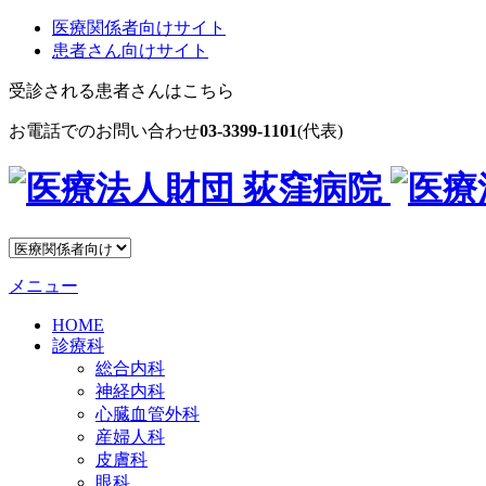
医療関係者向けサイト
患者さん向けサイト
受診される患者さんはこちら
お電話でのお問い合わせ
03-3399-1101
(代表)
メニュー
HOME
診療科
総合内科
神経内科
心臓血管外科
産婦人科
皮膚科
眼科