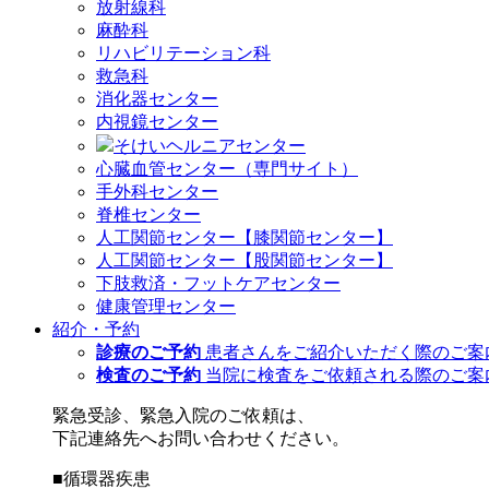
放射線科
麻酔科
リハビリテーション科
救急科
消化器センター
内視鏡センター
そけいヘルニアセンター
心臓血管センター（専門サイト）
手外科センター
脊椎センター
人工関節センター【膝関節センター】
人工関節センター【股関節センター】
下肢救済・フットケアセンター
健康管理センター
紹介・予約
診療のご予約
患者さんをご紹介いただく際のご案
検査のご予約
当院に検査をご依頼される際のご案
緊急受診、緊急入院のご依頼は、
下記連絡先へお問い合わせください。
■循環器疾患