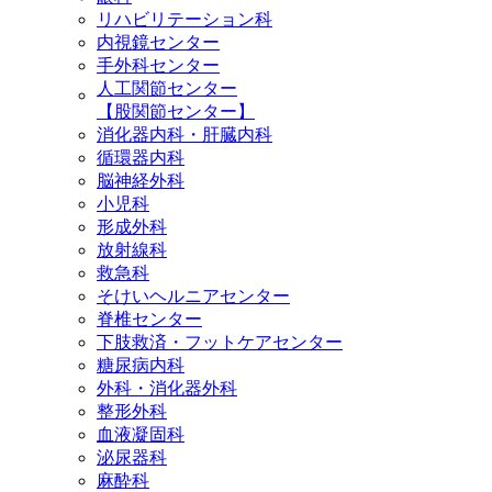
リハビリテーション科
内視鏡センター
手外科センター
人工関節センター
【股関節センター】
消化器内科・肝臓内科
循環器内科
脳神経外科
小児科
形成外科
放射線科
救急科
そけいヘルニアセンター
脊椎センター
下肢救済・フットケアセンター
糖尿病内科
外科・消化器外科
整形外科
血液凝固科
泌尿器科
麻酔科