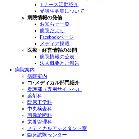
T.ナース活動紹介
受講生募集について
病院情報の発信
お知らせ一覧
病院だより
Facebookページ
メディア掲載
医療・経営情報の公開
病院情報の公表
法人概要とご報告
病院案内
病院案内
コ･メディカル部門紹介
看護部（専用サイトへ）
薬剤科
臨床工学科
中央検査科
画像診断科
栄養管理科
メディカルアシスタント室
臨床試験センター