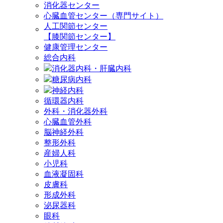
消化器センター
心臓血管センター（専門サイト）
人工関節センター
【膝関節センター】
健康管理センター
総合内科
消化器内科・肝臓内科
糖尿病内科
神経内科
循環器内科
外科・消化器外科
心臓血管外科
脳神経外科
整形外科
産婦人科
小児科
血液凝固科
皮膚科
形成外科
泌尿器科
眼科