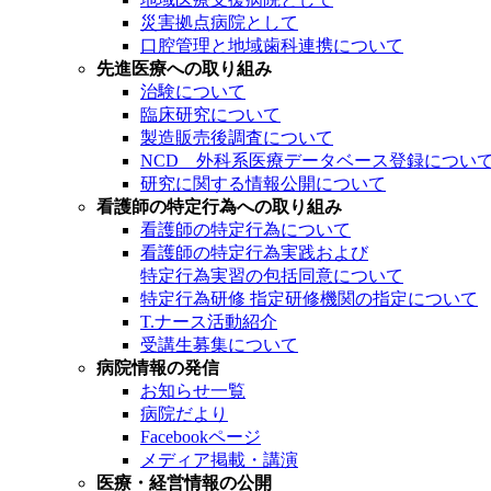
災害拠点病院として
口腔管理と地域歯科連携について
先進医療への取り組み
治験について
臨床研究について
製造販売後調査について
NCD 外科系医療データベース登録につい
研究に関する情報公開について
看護師の特定行為への取り組み
看護師の特定行為について
看護師の特定行為実践および
特定行為実習の包括同意について
特定行為研修 指定研修機関の指定について
T.ナース活動紹介
受講生募集について
病院情報の発信
お知らせ一覧
病院だより
Facebookページ
メディア掲載・講演
医療・経営情報の公開