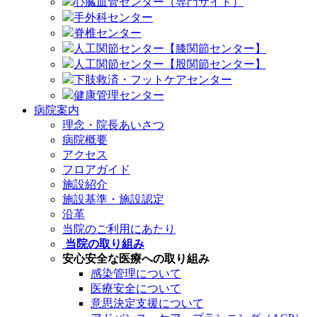
心臓血管センター（専門サイト）
手外科センター
脊椎センター
人工関節センター【膝関節センター】
人工関節センター【股関節センター】
下肢救済・フットケアセンター
健康管理センター
病院案内
理念・院長あいさつ
病院概要
アクセス
フロアガイド
施設紹介
施設基準・施設認定
沿革
当院のご利用にあたり
当院の取り組み
安心安全な医療への取り組み
感染管理について
医療安全について
意思決定支援について