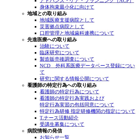
アドバンス・ケア・プランニング（ACP）
身体拘束最小化に向けて
地域との取り組み
地域医療支援病院として
災害拠点病院として
口腔管理と地域歯科連携について
先進医療への取り組み
治験について
臨床研究について
製造販売後調査について
NCD 外科系医療データベース登録につい
て
研究に関する情報公開について
看護師の特定行為への取り組み
看護師の特定行為について
看護師の特定行為実践および
特定行為実習の包括同意について
特定行為研修 指定研修機関の指定について
T.ナース活動紹介
受講生募集について
病院情報の発信
お知らせ一覧