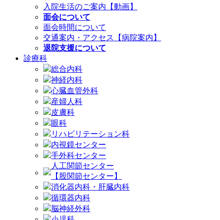
入院生活のご案内【動画】
面会について
面会時間について
交通案内・アクセス【病院案内】
退院支援について
診療科
総合内科
神経内科
心臓血管外科
産婦人科
皮膚科
眼科
リハビリテーション科
内視鏡センター
手外科センター
人工関節センター
【股関節センター】
消化器内科・肝臓内科
循環器内科
脳神経外科
小児科