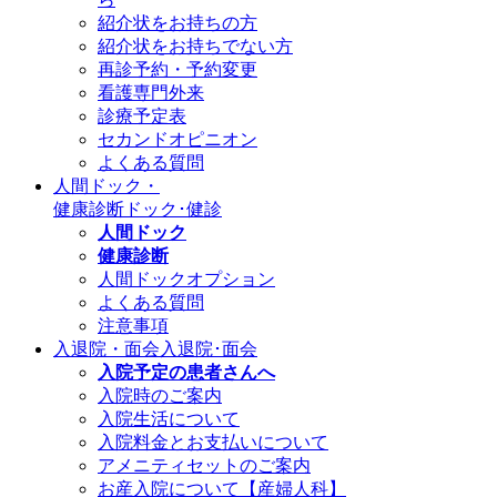
紹介状をお持ちの方
紹介状をお持ちでない方
再診予約・予約変更
看護専門外来
診療予定表
セカンドオピニオン
よくある質問
人間ドック・
健康診断
ドック･健診
人間ドック
健康診断
人間ドックオプション
よくある質問
注意事項
入退院・面会
入退院･面会
入院予定の患者さんへ
入院時のご案内
入院生活について
入院料金とお支払いについて
アメニティセットのご案内
お産入院について【産婦人科】