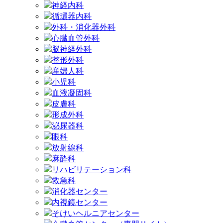
神経内科
循環器内科
外科・消化器外科
心臓血管外科
脳神経外科
整形外科
産婦人科
小児科
血液凝固科
皮膚科
形成外科
泌尿器科
眼科
放射線科
麻酔科
リハビリテーション科
救急科
消化器センター
内視鏡センター
そけいヘルニアセンター