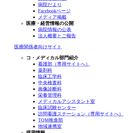
病院だより
Facebookページ
メディア掲載
医療・経営情報の公開
病院情報の公表
法人概要とご報告
医療関係者向けサイト
コ・メディカル部門紹介
看護部（専用サイトへ）
薬剤科
臨床工学科
中央検査科
画像診断科
栄養管理科
メディカルアシスタント室
臨床試験センター
訪問看護ステーション（専用サイトへ）
TQM推進部
地域連携室
採用情報