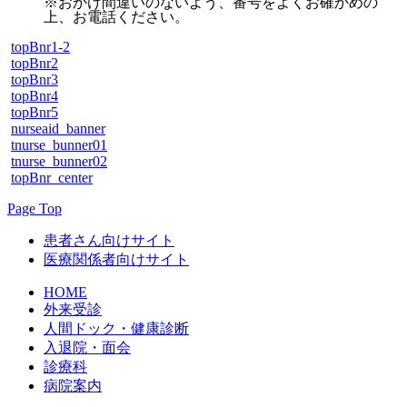
※おかけ間違いのないよう、番号をよくお確かめの
上、お電話ください。
topBnr1-2
topBnr2
topBnr3
topBnr4
topBnr5
nurseaid_banner
tnurse_bunner01
tnurse_bunner02
topBnr_center
Page Top
患者さん向けサイト
医療関係者向けサイト
HOME
外来受診
人間ドック・健康診断
入退院・面会
診療科
病院案内