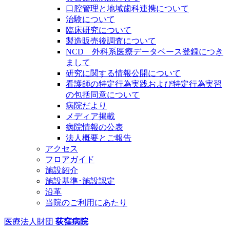
口腔管理と地域歯科連携について
治験について
臨床研究について
製造販売後調査について
NCD 外科系医療データベース登録につき
まして
研究に関する情報公開について
看護師の特定行為実践および特定行為実習
の包括同意について
病院だより
メディア掲載
病院情報の公表
法人概要とご報告
アクセス
フロアガイド
施設紹介
施設基準･施設認定
沿革
当院のご利用にあたり
医療法人財団
荻窪病院