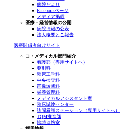
病院だより
Facebookページ
メディア掲載
医療・経営情報の公開
病院情報の公表
法人概要とご報告
医療関係者向けサイト
コ・メディカル部門紹介
看護部（専用サイトへ）
薬剤科
臨床工学科
中央検査科
画像診断科
栄養管理科
メディカルアシスタント室
臨床試験センター
訪問看護ステーション（専用サイトへ）
TQM推進部
地域連携室
採用情報