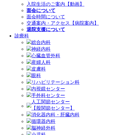
入院生活のご案内【動画】
面会について
面会時間について
交通案内・アクセス【病院案内】
退院支援について
診療科
総合内科
神経内科
心臓血管外科
産婦人科
皮膚科
眼科
リハビリテーション科
内視鏡センター
手外科センター
人工関節センター
【股関節センター】
消化器内科・肝臓内科
循環器内科
脳神経外科
小児科