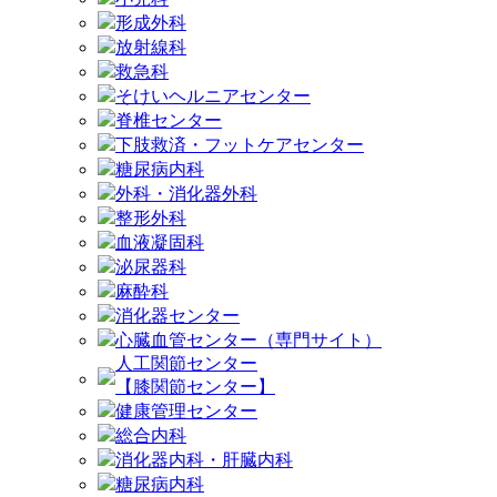
形成外科
放射線科
救急科
そけいヘルニアセンター
脊椎センター
下肢救済・フットケアセンター
糖尿病内科
外科・消化器外科
整形外科
血液凝固科
泌尿器科
麻酔科
消化器センター
心臓血管センター（専門サイト）
人工関節センター
【膝関節センター】
健康管理センター
総合内科
消化器内科・肝臓内科
糖尿病内科