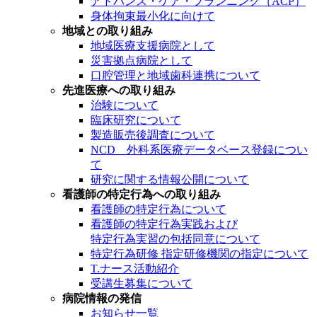
アドバンス・ケア・プランニング（ACP）
身体拘束最小化に向けて
地域との取り組み
地域医療支援病院として
災害拠点病院として
口腔管理と地域歯科連携について
先進医療への取り組み
治験について
臨床研究について
製造販売後調査について
NCD 外科系医療データベース登録につい
て
研究に関する情報公開について
看護師の特定行為への取り組み
看護師の特定行為について
看護師の特定行為実践および
特定行為実習の包括同意について
特定行為研修 指定研修機関の指定について
T.ナース活動紹介
受講生募集について
病院情報の発信
お知らせ一覧