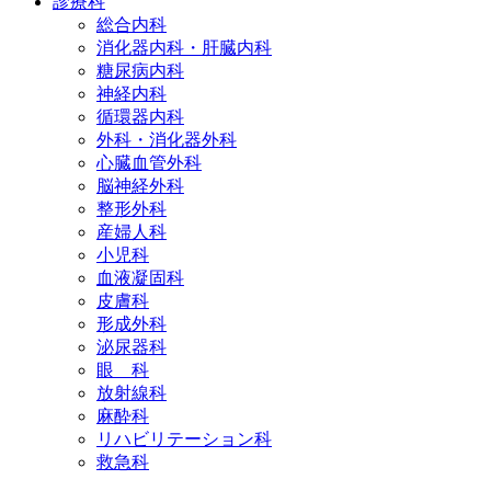
診療科
総合内科
消化器内科・肝臓内科
糖尿病内科
神経内科
循環器内科
外科・消化器外科
心臓血管外科
脳神経外科
整形外科
産婦人科
小児科
血液凝固科
皮膚科
形成外科
泌尿器科
眼 科
放射線科
麻酔科
リハビリテーション科
救急科