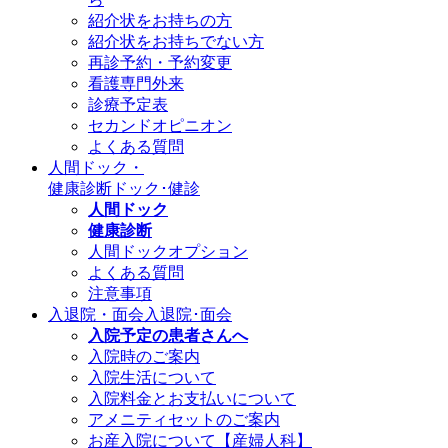
紹介状をお持ちの方
紹介状をお持ちでない方
再診予約・予約変更
看護専門外来
診療予定表
セカンドオピニオン
よくある質問
人間ドック・
健康診断
ドック･健診
人間ドック
健康診断
人間ドックオプション
よくある質問
注意事項
入退院・面会
入退院･面会
入院予定の患者さんへ
入院時のご案内
入院生活について
入院料金とお支払いについて
アメニティセットのご案内
お産入院について【産婦人科】