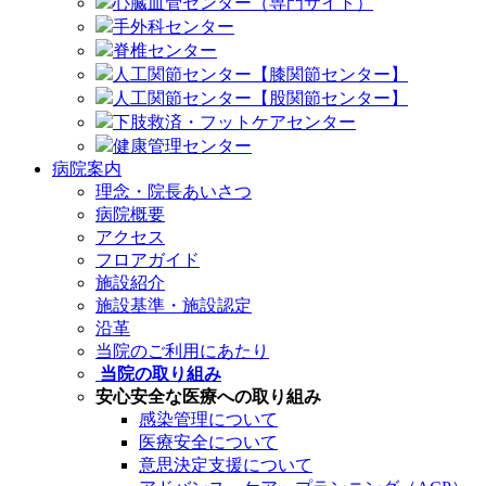
心臓血管センター（専門サイト）
手外科センター
脊椎センター
人工関節センター【膝関節センター】
人工関節センター【股関節センター】
下肢救済・フットケアセンター
健康管理センター
病院案内
理念・院長あいさつ
病院概要
アクセス
フロアガイド
施設紹介
施設基準・施設認定
沿革
当院のご利用にあたり
当院の取り組み
安心安全な医療への取り組み
感染管理について
医療安全について
意思決定支援について