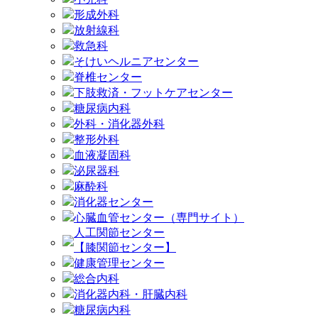
形成外科
放射線科
救急科
そけいヘルニアセンター
脊椎センター
下肢救済・フットケアセンター
糖尿病内科
外科・消化器外科
整形外科
血液凝固科
泌尿器科
麻酔科
消化器センター
心臓血管センター（専門サイト）
人工関節センター
【膝関節センター】
健康管理センター
総合内科
消化器内科・肝臓内科
糖尿病内科