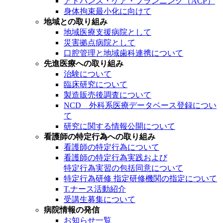
アドバンス・ケア・プランニング（ACP）
身体拘束最小化に向けて
地域との取り組み
地域医療支援病院として
災害拠点病院として
口腔管理と地域歯科連携について
先進医療への取り組み
治験について
臨床研究について
製造販売後調査について
NCD 外科系医療データベース登録につい
て
研究に関する情報公開について
看護師の特定行為への取り組み
看護師の特定行為について
看護師の特定行為実践および
特定行為実習の包括同意について
特定行為研修 指定研修機関の指定について
T.ナース活動紹介
受講生募集について
病院情報の発信
お知らせ一覧