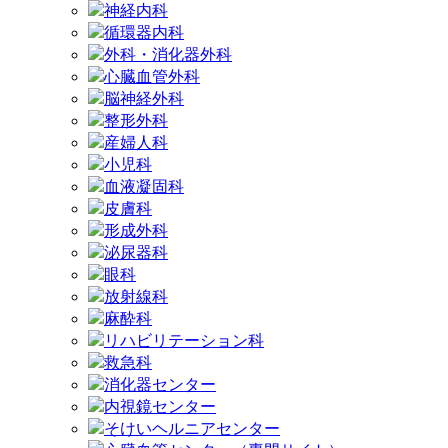
神経内科
循環器内科
外科・消化器外科
心臓血管外科
脳神経外科
整形外科
産婦人科
小児科
血液凝固科
皮膚科
形成外科
泌尿器科
眼科
放射線科
麻酔科
リハビリテーション科
救急科
消化器センター
内視鏡センター
そけいヘルニアセンター