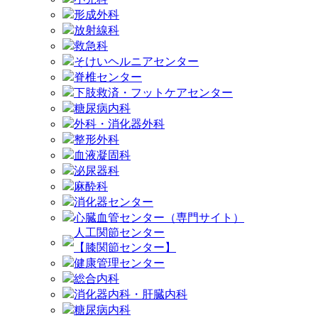
形成外科
放射線科
救急科
そけいヘルニアセンター
脊椎センター
下肢救済・フットケアセンター
糖尿病内科
外科・消化器外科
整形外科
血液凝固科
泌尿器科
麻酔科
消化器センター
心臓血管センター（専門サイト）
人工関節センター
【膝関節センター】
健康管理センター
総合内科
消化器内科・肝臓内科
糖尿病内科