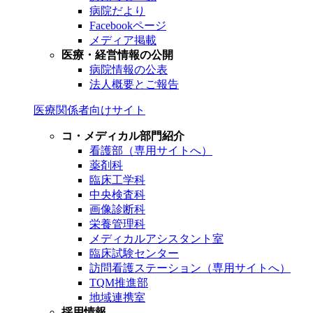
病院だより
Facebookページ
メディア掲載
医療・経営情報の公開
病院情報の公表
法人概要とご報告
医療関係者向けサイト
コ・メディカル部門紹介
看護部（専用サイトへ）
薬剤科
臨床工学科
中央検査科
画像診断科
栄養管理科
メディカルアシスタント室
臨床試験センター
訪問看護ステーション（専用サイトへ）
TQM推進部
地域連携室
採用情報