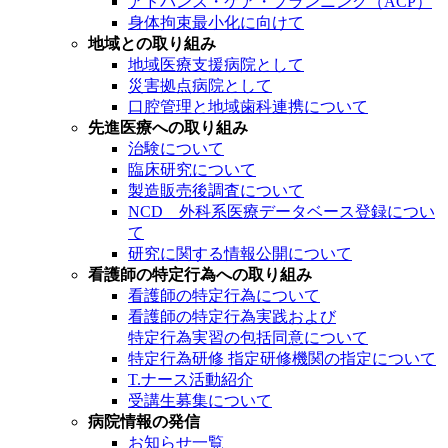
アドバンス・ケア・プランニング（ACP）
身体拘束最小化に向けて
地域との取り組み
地域医療支援病院として
災害拠点病院として
口腔管理と地域歯科連携について
先進医療への取り組み
治験について
臨床研究について
製造販売後調査について
NCD 外科系医療データベース登録につい
て
研究に関する情報公開について
看護師の特定行為への取り組み
看護師の特定行為について
看護師の特定行為実践および
特定行為実習の包括同意について
特定行為研修 指定研修機関の指定について
T.ナース活動紹介
受講生募集について
病院情報の発信
お知らせ一覧