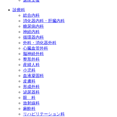
退院支援
診療科
総合内科
消化器内科・肝臓内科
糖尿病内科
神経内科
循環器内科
外科・消化器外科
心臓血管外科
脳神経外科
整形外科
産婦人科
小児科
血液凝固科
皮膚科
形成外科
泌尿器科
眼 科
放射線科
麻酔科
リハビリテーション科