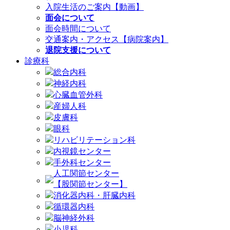
入院生活のご案内【動画】
面会について
面会時間について
交通案内・アクセス【病院案内】
退院支援について
診療科
総合内科
神経内科
心臓血管外科
産婦人科
皮膚科
眼科
リハビリテーション科
内視鏡センター
手外科センター
人工関節センター
【股関節センター】
消化器内科・肝臓内科
循環器内科
脳神経外科
小児科