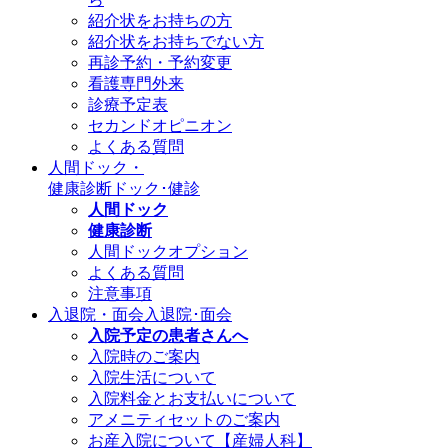
紹介状をお持ちの方
紹介状をお持ちでない方
再診予約・予約変更
看護専門外来
診療予定表
セカンドオピニオン
よくある質問
人間ドック・
健康診断
ドック･健診
人間ドック
健康診断
人間ドックオプション
よくある質問
注意事項
入退院・面会
入退院･面会
入院予定の患者さんへ
入院時のご案内
入院生活について
入院料金とお支払いについて
アメニティセットのご案内
お産入院について【産婦人科】