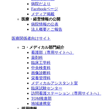
病院だより
Facebookページ
メディア掲載
医療・経営情報の公開
病院情報の公表
法人概要とご報告
医療関係者向けサイト
コ・メディカル部門紹介
看護部（専用サイトへ）
薬剤科
臨床工学科
中央検査科
画像診断科
栄養管理科
メディカルアシスタント室
臨床試験センター
訪問看護ステーション（専用サイトへ）
TQM推進部
地域連携室
採用情報