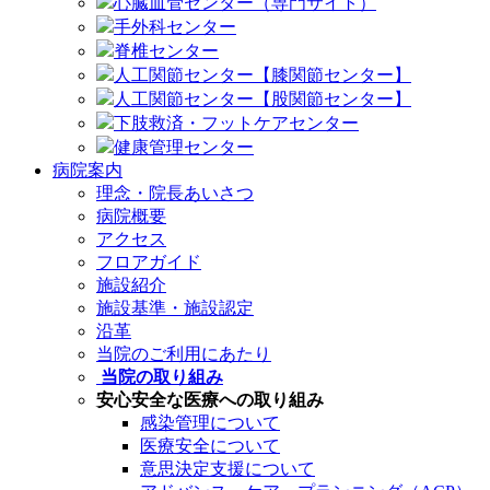
心臓血管センター（専門サイト）
手外科センター
脊椎センター
人工関節センター【膝関節センター】
人工関節センター【股関節センター】
下肢救済・フットケアセンター
健康管理センター
病院案内
理念・院長あいさつ
病院概要
アクセス
フロアガイド
施設紹介
施設基準・施設認定
沿革
当院のご利用にあたり
当院の取り組み
安心安全な医療への取り組み
感染管理について
医療安全について
意思決定支援について