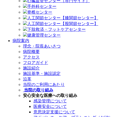
心臓血管センター（専門サイト）
手外科センター
脊椎センター
人工関節センター【膝関節センター】
人工関節センター【股関節センター】
下肢救済・フットケアセンター
健康管理センター
病院案内
理念・院長あいさつ
病院概要
アクセス
フロアガイド
施設紹介
施設基準・施設認定
沿革
当院のご利用にあたり
当院の取り組み
安心安全な医療への取り組み
感染管理について
医療安全について
意思決定支援について