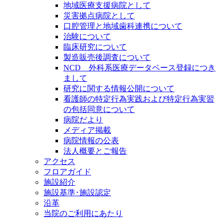
地域医療支援病院として
災害拠点病院として
口腔管理と地域歯科連携について
治験について
臨床研究について
製造販売後調査について
NCD 外科系医療データベース登録につき
まして
研究に関する情報公開について
看護師の特定行為実践および特定行為実習
の包括同意について
病院だより
メディア掲載
病院情報の公表
法人概要とご報告
アクセス
フロアガイド
施設紹介
施設基準･施設認定
沿革
当院のご利用にあたり