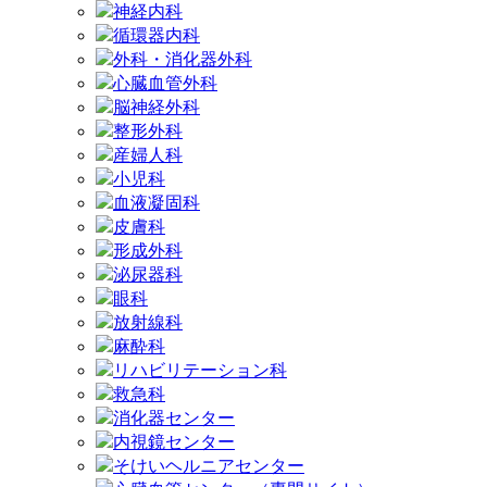
神経内科
循環器内科
外科・消化器外科
心臓血管外科
脳神経外科
整形外科
産婦人科
小児科
血液凝固科
皮膚科
形成外科
泌尿器科
眼科
放射線科
麻酔科
リハビリテーション科
救急科
消化器センター
内視鏡センター
そけいヘルニアセンター