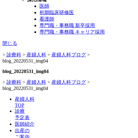
医師
初期臨床研修医
看護師
専門職・事務職 新卒採用
専門職・事務職 キャリア採用
閉じる
>
診療科
>
産婦人科
>
産婦人科ブログ
>
blog_20220531_img04
blog_20220531_img04
>
診療科
>
産婦人科
>
産婦人科ブログ
>
blog_20220531_img04
産婦人科
TOP
診療
予定表
医師紹介
出産の
ご案内