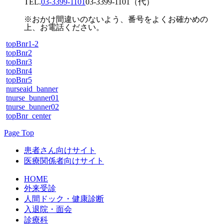
TEL.
03-3399-1101
03-3399-1101
（代）
※おかけ間違いのないよう、番号をよくお確かめの
上、お電話ください。
topBnr1-2
topBnr2
topBnr3
topBnr4
topBnr5
nurseaid_banner
tnurse_bunner01
tnurse_bunner02
topBnr_center
Page Top
患者さん向けサイト
医療関係者向けサイト
HOME
外来受診
人間ドック・健康診断
入退院・面会
診療科