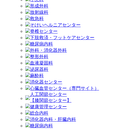
形成外科
放射線科
救急科
そけいヘルニアセンター
脊椎センター
下肢救済・フットケアセンター
糖尿病内科
外科・消化器外科
整形外科
血液凝固科
泌尿器科
麻酔科
消化器センター
心臓血管センター（専門サイト）
人工関節センター
【膝関節センター】
健康管理センター
総合内科
消化器内科・肝臓内科
糖尿病内科