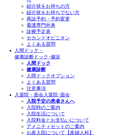
紹介状をお持ちの方
紹介状をお持ちでない方
再診予約・予約変更
看護専門外来
診療予定表
セカンドオピニオン
よくある質問
人間ドック・
健康診断
ドック･健診
人間ドック
健康診断
人間ドックオプション
よくある質問
注意事項
入退院・面会
入退院･面会
入院予定の患者さんへ
入院時のご案内
入院生活について
入院料金とお支払いについて
アメニティセットのご案内
お産入院について【産婦人科】