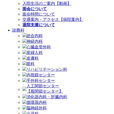
入院生活のご案内【動画】
面会について
面会時間について
交通案内・アクセス【病院案内】
退院支援について
診療科
総合内科
神経内科
心臓血管外科
産婦人科
皮膚科
眼科
リハビリテーション科
内視鏡センター
手外科センター
人工関節センター
【股関節センター】
消化器内科・肝臓内科
循環器内科
脳神経外科
小児科