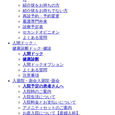
紹介状をお持ちの方
紹介状をお持ちでない方
再診予約・予約変更
看護専門外来
診療予定表
セカンドオピニオン
よくある質問
人間ドック・
健康診断
ドック･健診
人間ドック
健康診断
人間ドックオプション
よくある質問
注意事項
入退院・面会
入退院･面会
入院予定の患者さんへ
入院時のご案内
入院生活について
入院料金とお支払いについて
アメニティセットのご案内
お産入院について【産婦人科】