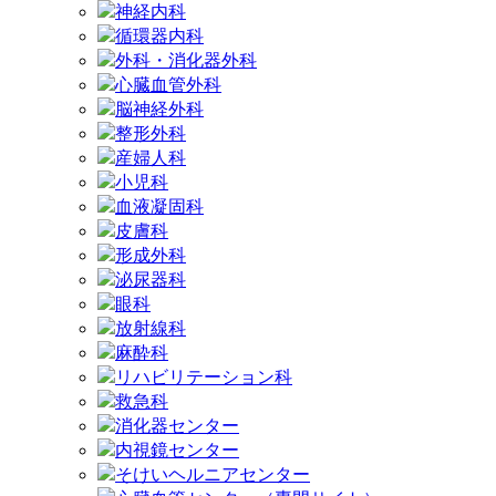
神経内科
循環器内科
外科・消化器外科
心臓血管外科
脳神経外科
整形外科
産婦人科
小児科
血液凝固科
皮膚科
形成外科
泌尿器科
眼科
放射線科
麻酔科
リハビリテーション科
救急科
消化器センター
内視鏡センター
そけいヘルニアセンター