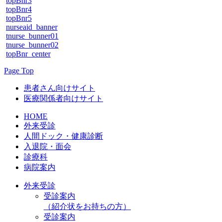
topBnr3
topBnr4
topBnr5
nurseaid_banner
tnurse_bunner01
tnurse_bunner02
topBnr_center
Page Top
患者さん向けサイト
医療関係者向けサイト
HOME
外来受診
人間ドック・健康診断
入退院・面会
診療科
病院案内
外来受診
受診案内
（紹介状をお持ちの方）
受診案内