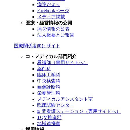
病院だより
Facebookページ
メディア掲載
医療・経営情報の公開
病院情報の公表
法人概要とご報告
医療関係者向けサイト
コ・メディカル部門紹介
看護部（専用サイトへ）
薬剤科
臨床工学科
中央検査科
画像診断科
栄養管理科
メディカルアシスタント室
臨床試験センター
訪問看護ステーション（専用サイトへ）
TQM推進部
地域連携室
採用情報