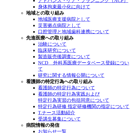
アドバンス・ケア・プランニング（ACP）
身体拘束最小化に向けて
地域との取り組み
地域医療支援病院として
災害拠点病院として
口腔管理と地域歯科連携について
先進医療への取り組み
治験について
臨床研究について
製造販売後調査について
NCD 外科系医療データベース登録につい
て
研究に関する情報公開について
看護師の特定行為への取り組み
看護師の特定行為について
看護師の特定行為実践および
特定行為実習の包括同意について
特定行為研修 指定研修機関の指定について
T.ナース活動紹介
受講生募集について
病院情報の発信
お知らせ一覧