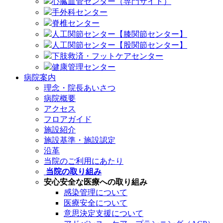
心臓血管センター（専門サイト）
手外科センター
脊椎センター
人工関節センター【膝関節センター】
人工関節センター【股関節センター】
下肢救済・フットケアセンター
健康管理センター
病院案内
理念・院長あいさつ
病院概要
アクセス
フロアガイド
施設紹介
施設基準・施設認定
沿革
当院のご利用にあたり
当院の取り組み
安心安全な医療への取り組み
感染管理について
医療安全について
意思決定支援について