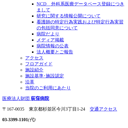
NCD 外科系医療データベース登録につき
まして
研究に関する情報公開について
看護師の特定行為実践および特定行為実習
の包括同意について
病院だより
メディア掲載
病院情報の公表
法人概要とご報告
アクセス
フロアガイド
施設紹介
施設基準･施設認定
沿革
当院のご利用にあたり
医療法人財団
荻窪病院
〒167-0035 東京都杉並区今川3丁目1-24
交通アクセス
03-3399-1101
(代)