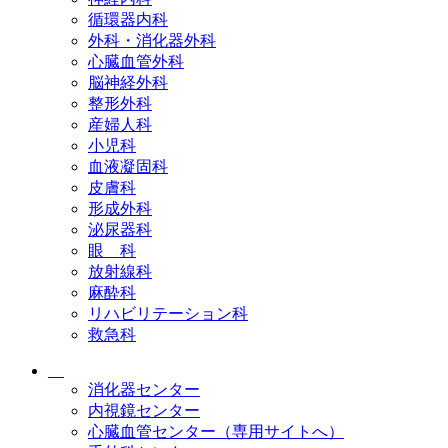
循環器内科
外科・消化器外科
心臓血管外科
脳神経外科
整形外科
産婦人科
小児科
血液凝固科
皮膚科
形成外科
泌尿器科
眼 科
放射線科
麻酔科
リハビリテーション科
救急科
消化器センター
内視鏡センター
心臓血管センター（専用サイトへ）