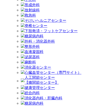
形成外科
放射線科
救急科
そけいヘルニアセンター
脊椎センター
下肢救済・フットケアセンター
糖尿病内科
外科・消化器外科
整形外科
血液凝固科
泌尿器科
麻酔科
消化器センター
心臓血管センター（専門サイト）
人工関節センター
【膝関節センター】
健康管理センター
総合内科
消化器内科・肝臓内科
糖尿病内科