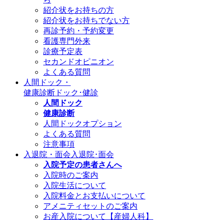
紹介状をお持ちの方
紹介状をお持ちでない方
再診予約・予約変更
看護専門外来
診療予定表
セカンドオピニオン
よくある質問
人間ドック・
健康診断
ドック･健診
人間ドック
健康診断
人間ドックオプション
よくある質問
注意事項
入退院・面会
入退院･面会
入院予定の患者さんへ
入院時のご案内
入院生活について
入院料金とお支払いについて
アメニティセットのご案内
お産入院について【産婦人科】