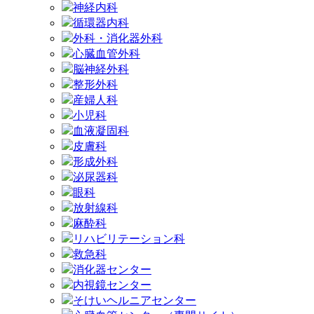
神経内科
循環器内科
外科・消化器外科
心臓血管外科
脳神経外科
整形外科
産婦人科
小児科
血液凝固科
皮膚科
形成外科
泌尿器科
眼科
放射線科
麻酔科
リハビリテーション科
救急科
消化器センター
内視鏡センター
そけいヘルニアセンター