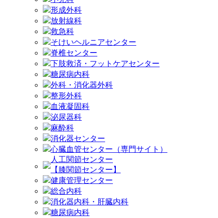
形成外科
放射線科
救急科
そけいヘルニアセンター
脊椎センター
下肢救済・フットケアセンター
糖尿病内科
外科・消化器外科
整形外科
血液凝固科
泌尿器科
麻酔科
消化器センター
心臓血管センター（専門サイト）
人工関節センター
【膝関節センター】
健康管理センター
総合内科
消化器内科・肝臓内科
糖尿病内科