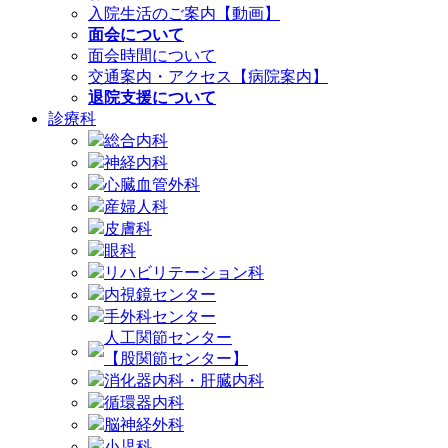
入院生活のご案内【動画】
面会について
面会時間について
交通案内・アクセス【病院案内】
退院支援について
診療科
総合内科
神経内科
心臓血管外科
産婦人科
皮膚科
眼科
リハビリテーション科
内視鏡センター
手外科センター
人工関節センター
【股関節センター】
消化器内科・肝臓内科
循環器内科
脳神経外科
小児科