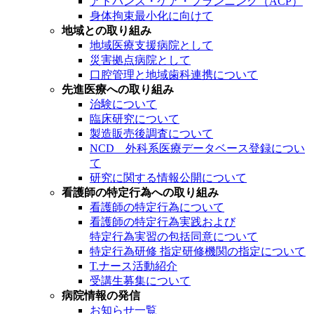
アドバンス・ケア・プランニング（ACP）
身体拘束最小化に向けて
地域との取り組み
地域医療支援病院として
災害拠点病院として
口腔管理と地域歯科連携について
先進医療への取り組み
治験について
臨床研究について
製造販売後調査について
NCD 外科系医療データベース登録につい
て
研究に関する情報公開について
看護師の特定行為への取り組み
看護師の特定行為について
看護師の特定行為実践および
特定行為実習の包括同意について
特定行為研修 指定研修機関の指定について
T.ナース活動紹介
受講生募集について
病院情報の発信
お知らせ一覧