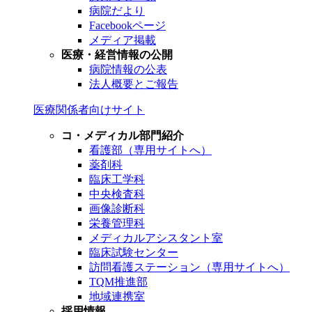
病院だより
Facebookページ
メディア掲載
医療・経営情報の公開
病院情報の公表
法人概要とご報告
医療関係者向けサイト
コ・メディカル部門紹介
看護部（専用サイトへ）
薬剤科
臨床工学科
中央検査科
画像診断科
栄養管理科
メディカルアシスタント室
臨床試験センター
訪問看護ステーション（専用サイトへ）
TQM推進部
地域連携室
採用情報