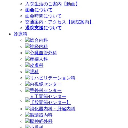
入院生活のご案内【動画】
面会について
面会時間について
交通案内・アクセス【病院案内】
退院支援について
診療科
総合内科
神経内科
心臓血管外科
産婦人科
皮膚科
眼科
リハビリテーション科
内視鏡センター
手外科センター
人工関節センター
【股関節センター】
消化器内科・肝臓内科
循環器内科
脳神経外科
小児科