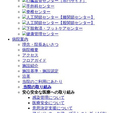
心臓血管センター（専門サイト）
手外科センター
脊椎センター
人工関節センター【膝関節センター】
人工関節センター【股関節センター】
下肢救済・フットケアセンター
健康管理センター
病院案内
理念・院長あいさつ
病院概要
アクセス
フロアガイド
施設紹介
施設基準・施設認定
沿革
当院のご利用にあたり
当院の取り組み
安心安全な医療への取り組み
感染管理について
医療安全について
意思決定支援について