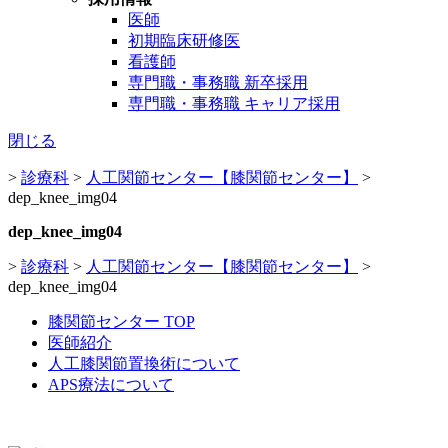
医師
初期臨床研修医
看護師
専門職・事務職 新卒採用
専門職・事務職 キャリア採用
閉じる
>
診療科
>
人工関節センター【膝関節センター】
>
dep_knee_img04
dep_knee_img04
>
診療科
>
人工関節センター【膝関節センター】
>
dep_knee_img04
膝関節センター TOP
医師紹介
人工膝関節置換術について
APS療法について