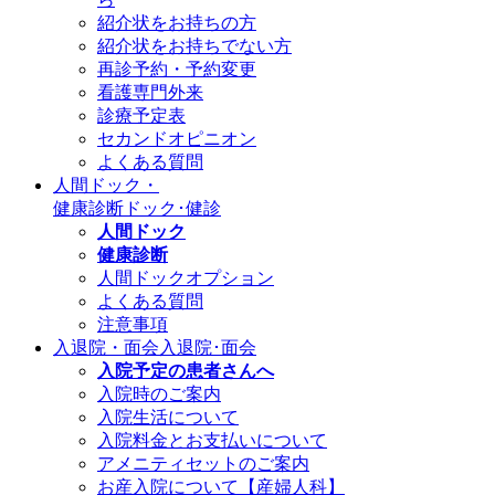
紹介状をお持ちの方
紹介状をお持ちでない方
再診予約・予約変更
看護専門外来
診療予定表
セカンドオピニオン
よくある質問
人間ドック・
健康診断
ドック･健診
人間ドック
健康診断
人間ドックオプション
よくある質問
注意事項
入退院・面会
入退院･面会
入院予定の患者さんへ
入院時のご案内
入院生活について
入院料金とお支払いについて
アメニティセットのご案内
お産入院について【産婦人科】