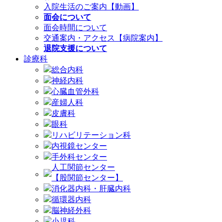
入院生活のご案内【動画】
面会について
面会時間について
交通案内・アクセス【病院案内】
退院支援について
診療科
総合内科
神経内科
心臓血管外科
産婦人科
皮膚科
眼科
リハビリテーション科
内視鏡センター
手外科センター
人工関節センター
【股関節センター】
消化器内科・肝臓内科
循環器内科
脳神経外科
小児科