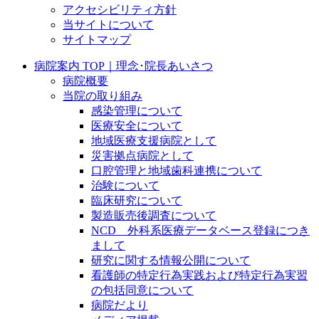
アクセシビリティ方針
当サイトについて
サイトマップ
病院案内 TOP｜理念･院長あいさつ
病院概要
当院の取り組み
感染管理について
医療安全について
地域医療支援病院として
災害拠点病院として
口腔管理と地域歯科連携について
治験について
臨床研究について
製造販売後調査について
NCD 外科系医療データベース登録につき
まして
研究に関する情報公開について
看護師の特定行為実践および特定行為実習
の包括同意について
病院だより