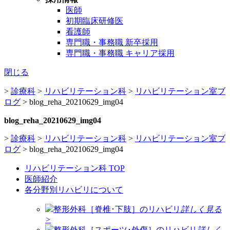
医師
初期臨床研修医
看護師
専門職・事務職 新卒採用
専門職・事務職 キャリア採用
閉じる
>
診療科
>
リハビリテーション科
>
リハビリテーション室ブ
ログ
>
blog_reha_20210629_img04
blog_reha_20210629_img04
>
診療科
>
リハビリテーション科
>
リハビリテーション室ブ
ログ
>
blog_reha_20210629_img04
リハビリテーション科 TOP
医師紹介
各分野別リハビリについて
整形外科［脊椎･下肢］のリハビリ
詳しく見る
>
整形外科［スポーツ･外傷］のリハビリ
詳しく