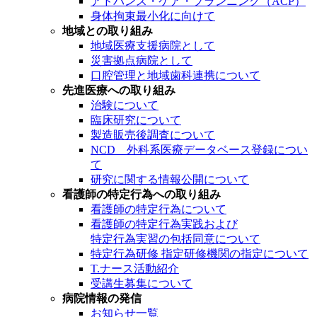
アドバンス・ケア・プランニング（ACP）
身体拘束最小化に向けて
地域との取り組み
地域医療支援病院として
災害拠点病院として
口腔管理と地域歯科連携について
先進医療への取り組み
治験について
臨床研究について
製造販売後調査について
NCD 外科系医療データベース登録につい
て
研究に関する情報公開について
看護師の特定行為への取り組み
看護師の特定行為について
看護師の特定行為実践および
特定行為実習の包括同意について
特定行為研修 指定研修機関の指定について
T.ナース活動紹介
受講生募集について
病院情報の発信
お知らせ一覧