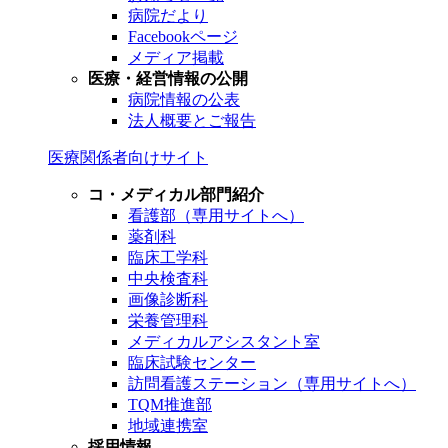
病院だより
Facebookページ
メディア掲載
医療・経営情報の公開
病院情報の公表
法人概要とご報告
医療関係者向けサイト
コ・メディカル部門紹介
看護部（専用サイトへ）
薬剤科
臨床工学科
中央検査科
画像診断科
栄養管理科
メディカルアシスタント室
臨床試験センター
訪問看護ステーション（専用サイトへ）
TQM推進部
地域連携室
採用情報