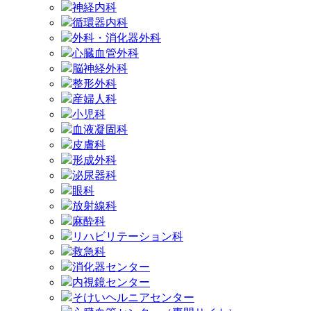
神経内科
循環器内科
外科・消化器外科
心臓血管外科
脳神経外科
整形外科
産婦人科
小児科
血液凝固科
皮膚科
形成外科
泌尿器科
眼科
放射線科
麻酔科
リハビリテーション科
救急科
消化器センター
内視鏡センター
そけいヘルニアセンター