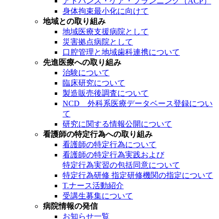
アドバンス・ケア・プランニング（ACP）
身体拘束最小化に向けて
地域との取り組み
地域医療支援病院として
災害拠点病院として
口腔管理と地域歯科連携について
先進医療への取り組み
治験について
臨床研究について
製造販売後調査について
NCD 外科系医療データベース登録につい
て
研究に関する情報公開について
看護師の特定行為への取り組み
看護師の特定行為について
看護師の特定行為実践および
特定行為実習の包括同意について
特定行為研修 指定研修機関の指定について
T.ナース活動紹介
受講生募集について
病院情報の発信
お知らせ一覧