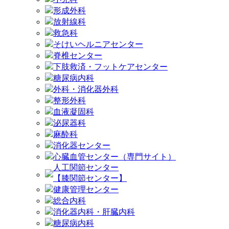
形成外科
放射線科
救急科
そけいヘルニアセンター
脊椎センター
下肢救済・フットケアセンター
糖尿病内科
外科・消化器外科
整形外科
血液凝固科
泌尿器科
麻酔科
消化器センター
心臓血管センター（専門サイト）
人工関節センター
【膝関節センター】
健康管理センター
総合内科
消化器内科・肝臓内科
糖尿病内科