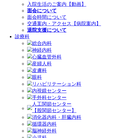
入院生活のご案内【動画】
面会について
面会時間について
交通案内・アクセス【病院案内】
退院支援について
診療科
総合内科
神経内科
心臓血管外科
産婦人科
皮膚科
眼科
リハビリテーション科
内視鏡センター
手外科センター
人工関節センター
【股関節センター】
消化器内科・肝臓内科
循環器内科
脳神経外科
小児科