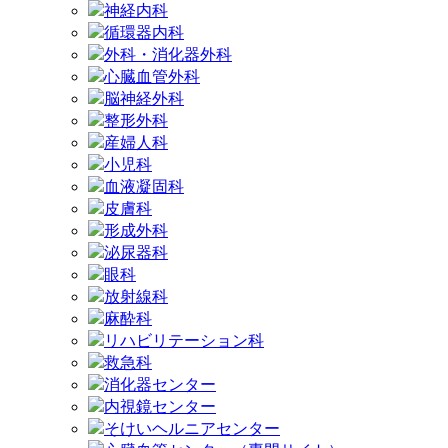
神経内科
循環器内科
外科・消化器外科
心臓血管外科
脳神経外科
整形外科
産婦人科
小児科
血液凝固科
皮膚科
形成外科
泌尿器科
眼科
放射線科
麻酔科
リハビリテーション科
救急科
消化器センター
内視鏡センター
そけいヘルニアセンター