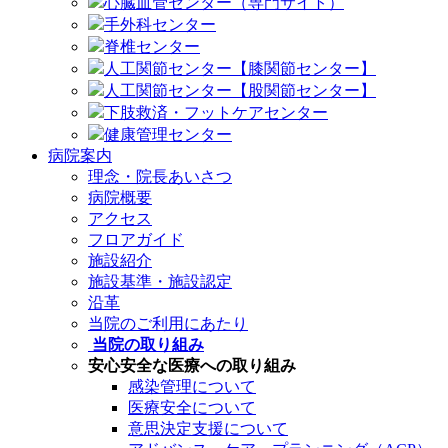
心臓血管センター（専門サイト）
手外科センター
脊椎センター
人工関節センター【膝関節センター】
人工関節センター【股関節センター】
下肢救済・フットケアセンター
健康管理センター
病院案内
理念・院長あいさつ
病院概要
アクセス
フロアガイド
施設紹介
施設基準・施設認定
沿革
当院のご利用にあたり
当院の取り組み
安心安全な医療への取り組み
感染管理について
医療安全について
意思決定支援について