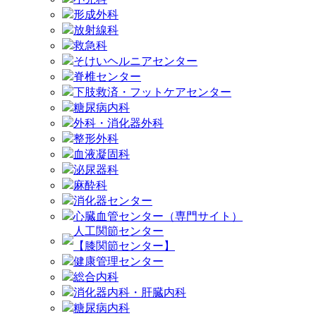
形成外科
放射線科
救急科
そけいヘルニアセンター
脊椎センター
下肢救済・フットケアセンター
糖尿病内科
外科・消化器外科
整形外科
血液凝固科
泌尿器科
麻酔科
消化器センター
心臓血管センター（専門サイト）
人工関節センター
【膝関節センター】
健康管理センター
総合内科
消化器内科・肝臓内科
糖尿病内科