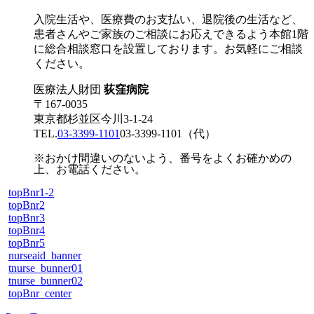
入院生活や、医療費のお支払い、退院後の生活など、
患者さんやご家族のご相談にお応えできるよう本館1階
に総合相談窓口を設置しております。お気軽にご相談
ください。
医療法人財団
荻窪病院
〒167-0035
東京都杉並区今川3-1-24
TEL.
03-3399-1101
03-3399-1101
（代）
※おかけ間違いのないよう、番号をよくお確かめの
上、お電話ください。
topBnr1-2
topBnr2
topBnr3
topBnr4
topBnr5
nurseaid_banner
tnurse_bunner01
tnurse_bunner02
topBnr_center