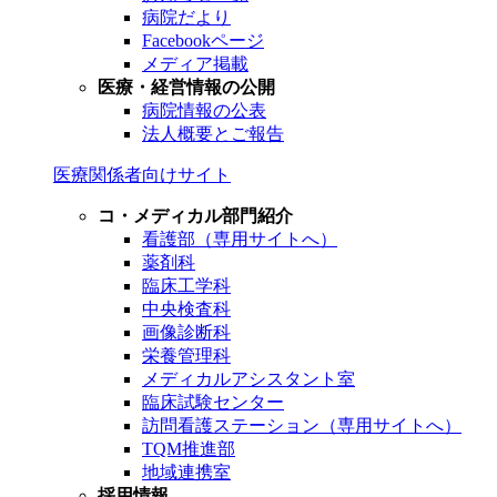
病院だより
Facebookページ
メディア掲載
医療・経営情報の公開
病院情報の公表
法人概要とご報告
医療関係者向けサイト
コ・メディカル部門紹介
看護部（専用サイトへ）
薬剤科
臨床工学科
中央検査科
画像診断科
栄養管理科
メディカルアシスタント室
臨床試験センター
訪問看護ステーション（専用サイトへ）
TQM推進部
地域連携室
採用情報