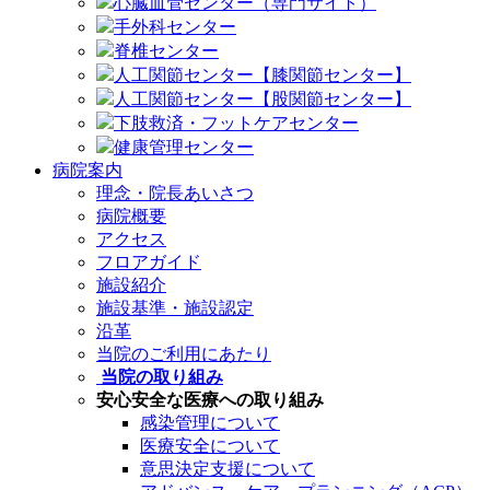
心臓血管センター（専門サイト）
手外科センター
脊椎センター
人工関節センター【膝関節センター】
人工関節センター【股関節センター】
下肢救済・フットケアセンター
健康管理センター
病院案内
理念・院長あいさつ
病院概要
アクセス
フロアガイド
施設紹介
施設基準・施設認定
沿革
当院のご利用にあたり
当院の取り組み
安心安全な医療への取り組み
感染管理について
医療安全について
意思決定支援について