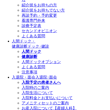
紹介状をお持ちの方
紹介状をお持ちでない方
再診予約・予約変更
看護専門外来
診療予定表
セカンドオピニオン
よくある質問
人間ドック・
健康診断
ドック･健診
人間ドック
健康診断
人間ドックオプション
よくある質問
注意事項
入退院・面会
入退院･面会
入院予定の患者さんへ
入院時のご案内
入院生活について
入院料金とお支払いについて
アメニティセットのご案内
お産入院について【産婦人科】