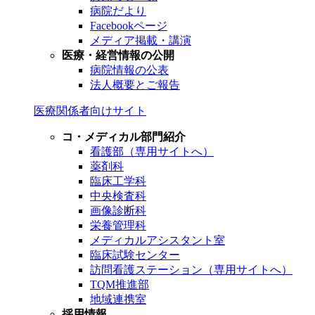
病院だより
Facebookページ
メディア掲載・講演
医療・経営情報の公開
病院情報の公表
法人概要とご報告
医療関係者向けサイト
コ・メディカル部門紹介
看護部（専用サイトへ）
薬剤科
臨床工学科
中央検査科
画像診断科
栄養管理科
メディカルアシスタント室
臨床試験センター
訪問看護ステーション（専用サイトへ）
TQM推進部
地域連携室
採用情報