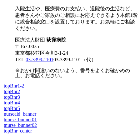
入院生活や、医療費のお支払い、退院後の生活など、
患者さんやご家族のご相談にお応えできるよう本館1階
に総合相談窓口を設置しております。お気軽にご相談
ください。
医療法人財団
荻窪病院
〒167-0035
東京都杉並区今川3-1-24
TEL.
03-3399-1101
03-3399-1101
（代）
※おかけ間違いのないよう、番号をよくお確かめの
上、お電話ください。
topBnr1-2
topBnr2
topBnr3
topBnr4
topBnr5
nurseaid_banner
tnurse_bunner01
tnurse_bunner02
topBnr_center