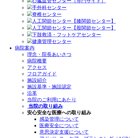
心臓血管センター（専門サイト）
手外科センター
脊椎センター
人工関節センター【膝関節センター】
人工関節センター【股関節センター】
下肢救済・フットケアセンター
健康管理センター
病院案内
理念・院長あいさつ
病院概要
アクセス
フロアガイド
施設紹介
施設基準・施設認定
沿革
当院のご利用にあたり
当院の取り組み
安心安全な医療への取り組み
感染管理について
医療安全について
意思決定支援について