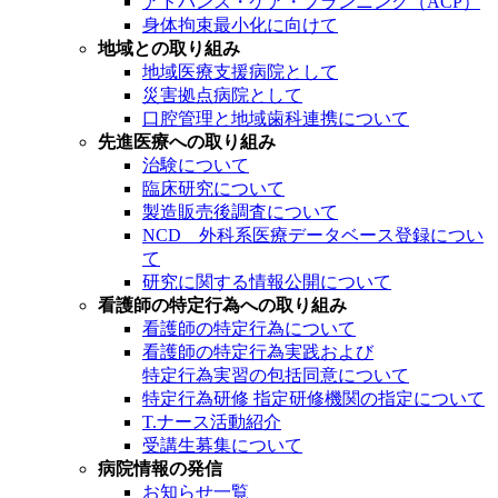
アドバンス・ケア・プランニング（ACP）
身体拘束最小化に向けて
地域との取り組み
地域医療支援病院として
災害拠点病院として
口腔管理と地域歯科連携について
先進医療への取り組み
治験について
臨床研究について
製造販売後調査について
NCD 外科系医療データベース登録につい
て
研究に関する情報公開について
看護師の特定行為への取り組み
看護師の特定行為について
看護師の特定行為実践および
特定行為実習の包括同意について
特定行為研修 指定研修機関の指定について
T.ナース活動紹介
受講生募集について
病院情報の発信
お知らせ一覧