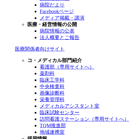
病院だより
Facebookページ
メディア掲載・講演
医療・経営情報の公開
病院情報の公表
法人概要とご報告
医療関係者向けサイト
コ・メディカル部門紹介
看護部（専用サイトへ）
薬剤科
臨床工学科
中央検査科
画像診断科
栄養管理科
メディカルアシスタント室
臨床試験センター
訪問看護ステーション（専用サイトへ）
TQM推進部
地域連携室
採用情報