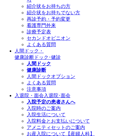
紹介状をお持ちの方
紹介状をお持ちでない方
再診予約・予約変更
看護専門外来
診療予定表
セカンドオピニオン
よくある質問
人間ドック・
健康診断
ドック･健診
人間ドック
健康診断
人間ドックオプション
よくある質問
注意事項
入退院・面会
入退院･面会
入院予定の患者さんへ
入院時のご案内
入院生活について
入院料金とお支払いについて
アメニティセットのご案内
お産入院について【産婦人科】