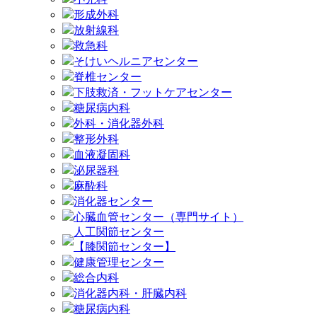
形成外科
放射線科
救急科
そけいヘルニアセンター
脊椎センター
下肢救済・フットケアセンター
糖尿病内科
外科・消化器外科
整形外科
血液凝固科
泌尿器科
麻酔科
消化器センター
心臓血管センター（専門サイト）
人工関節センター
【膝関節センター】
健康管理センター
総合内科
消化器内科・肝臓内科
糖尿病内科