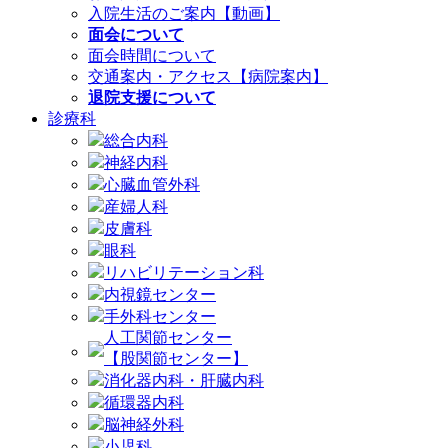
入院生活のご案内【動画】
面会について
面会時間について
交通案内・アクセス【病院案内】
退院支援について
診療科
総合内科
神経内科
心臓血管外科
産婦人科
皮膚科
眼科
リハビリテーション科
内視鏡センター
手外科センター
人工関節センター
【股関節センター】
消化器内科・肝臓内科
循環器内科
脳神経外科
小児科