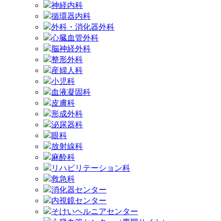
神経内科
循環器内科
外科・消化器外科
心臓血管外科
脳神経外科
整形外科
産婦人科
小児科
血液凝固科
皮膚科
形成外科
泌尿器科
眼科
放射線科
麻酔科
リハビリテーション科
救急科
消化器センター
内視鏡センター
そけいヘルニアセンター