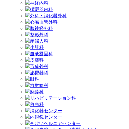
神経内科
循環器内科
外科・消化器外科
心臓血管外科
脳神経外科
整形外科
産婦人科
小児科
血液凝固科
皮膚科
形成外科
泌尿器科
眼科
放射線科
麻酔科
リハビリテーション科
救急科
消化器センター
内視鏡センター
そけいヘルニアセンター