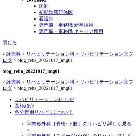
医師
初期臨床研修医
看護師
専門職・事務職 新卒採用
専門職・事務職 キャリア採用
閉じる
>
診療科
>
リハビリテーション科
>
リハビリテーション室ブ
ログ
>
blog_reha_20221017_img01
blog_reha_20221017_img01
>
診療科
>
リハビリテーション科
>
リハビリテーション室ブ
ログ
>
blog_reha_20221017_img01
リハビリテーション科 TOP
医師紹介
各分野別リハビリについて
整形外科［脊椎･下肢］のリハビリ
詳しく見る
>
整形外科［スポーツ･外傷］のリハビリ
詳しく