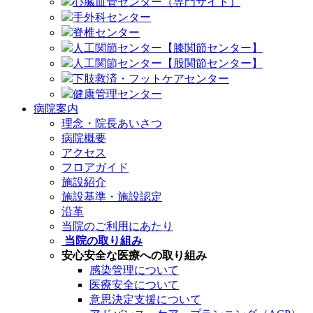
心臓血管センター（専門サイト）
手外科センター
脊椎センター
人工関節センター【膝関節センター】
人工関節センター【股関節センター】
下肢救済・フットケアセンター
健康管理センター
病院案内
理念・院長あいさつ
病院概要
アクセス
フロアガイド
施設紹介
施設基準・施設認定
沿革
当院のご利用にあたり
当院の取り組み
安心安全な医療への取り組み
感染管理について
医療安全について
意思決定支援について