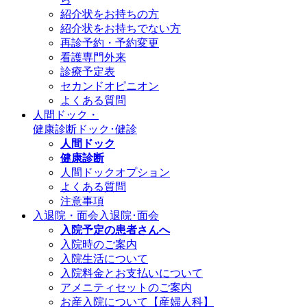
紹介状をお持ちの方
紹介状をお持ちでない方
再診予約・予約変更
看護専門外来
診療予定表
セカンドオピニオン
よくある質問
人間ドック・
健康診断
ドック･健診
人間ドック
健康診断
人間ドックオプション
よくある質問
注意事項
入退院・面会
入退院･面会
入院予定の患者さんへ
入院時のご案内
入院生活について
入院料金とお支払いについて
アメニティセットのご案内
お産入院について【産婦人科】