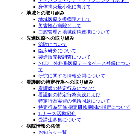
アドバンス・ケア・プランニング（ACP）
身体拘束最小化に向けて
地域との取り組み
地域医療支援病院として
災害拠点病院として
口腔管理と地域歯科連携について
先進医療への取り組み
治験について
臨床研究について
製造販売後調査について
NCD 外科系医療データベース登録につい
て
研究に関する情報公開について
看護師の特定行為への取り組み
看護師の特定行為について
看護師の特定行為実践および
特定行為実習の包括同意について
特定行為研修 指定研修機関の指定について
T.ナース活動紹介
受講生募集について
病院情報の発信
お知らせ一覧