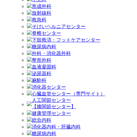
形成外科
放射線科
救急科
そけいヘルニアセンター
脊椎センター
下肢救済・フットケアセンター
糖尿病内科
外科・消化器外科
整形外科
血液凝固科
泌尿器科
麻酔科
消化器センター
心臓血管センター（専門サイト）
人工関節センター
【膝関節センター】
健康管理センター
総合内科
消化器内科・肝臓内科
糖尿病内科