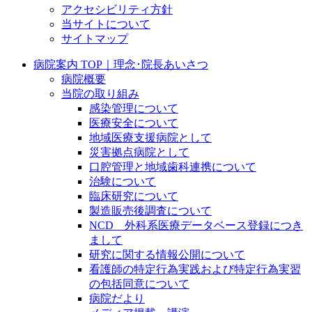
アクセシビリティ方針
当サイトについて
サイトマップ
病院案内 TOP｜理念･院長あいさつ
病院概要
当院の取り組み
感染管理について
医療安全について
地域医療支援病院として
災害拠点病院として
口腔管理と地域歯科連携について
治験について
臨床研究について
製造販売後調査について
NCD 外科系医療データベース登録につき
まして
研究に関する情報公開について
看護師の特定行為実践および特定行為実習
の包括同意について
病院だより