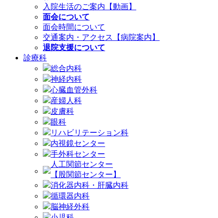
入院生活のご案内【動画】
面会について
面会時間について
交通案内・アクセス【病院案内】
退院支援について
診療科
総合内科
神経内科
心臓血管外科
産婦人科
皮膚科
眼科
リハビリテーション科
内視鏡センター
手外科センター
人工関節センター
【股関節センター】
消化器内科・肝臓内科
循環器内科
脳神経外科
小児科