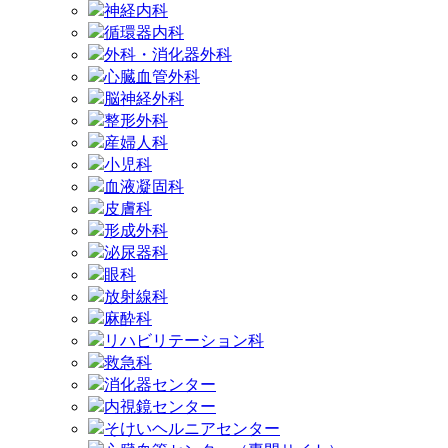
神経内科
循環器内科
外科・消化器外科
心臓血管外科
脳神経外科
整形外科
産婦人科
小児科
血液凝固科
皮膚科
形成外科
泌尿器科
眼科
放射線科
麻酔科
リハビリテーション科
救急科
消化器センター
内視鏡センター
そけいヘルニアセンター