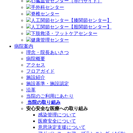
心臓血管センター（専門サイト）
手外科センター
脊椎センター
人工関節センター【膝関節センター】
人工関節センター【股関節センター】
下肢救済・フットケアセンター
健康管理センター
病院案内
理念・院長あいさつ
病院概要
アクセス
フロアガイド
施設紹介
施設基準・施設認定
沿革
当院のご利用にあたり
当院の取り組み
安心安全な医療への取り組み
感染管理について
医療安全について
意思決定支援について