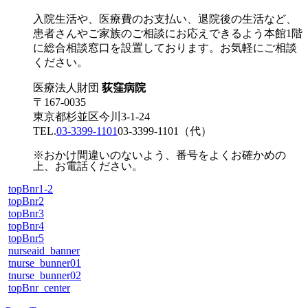
入院生活や、医療費のお支払い、退院後の生活など、
患者さんやご家族のご相談にお応えできるよう本館1階
に総合相談窓口を設置しております。お気軽にご相談
ください。
医療法人財団
荻窪病院
〒167-0035
東京都杉並区今川3-1-24
TEL.
03-3399-1101
03-3399-1101
（代）
※おかけ間違いのないよう、番号をよくお確かめの
上、お電話ください。
topBnr1-2
topBnr2
topBnr3
topBnr4
topBnr5
nurseaid_banner
tnurse_bunner01
tnurse_bunner02
topBnr_center