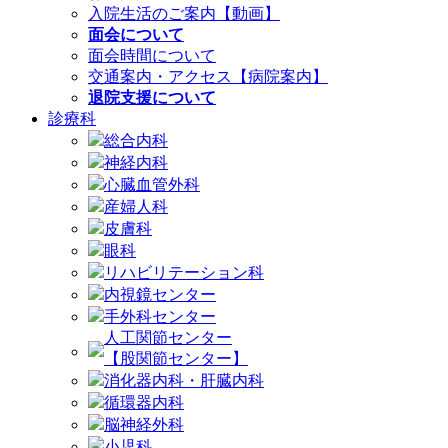
入院生活のご案内【動画】
面会について
面会時間について
交通案内・アクセス【病院案内】
退院支援について
診療科
総合内科
神経内科
心臓血管外科
産婦人科
皮膚科
眼科
リハビリテーション科
内視鏡センター
手外科センター
人工関節センター
【股関節センター】
消化器内科・肝臓内科
循環器内科
脳神経外科
小児科