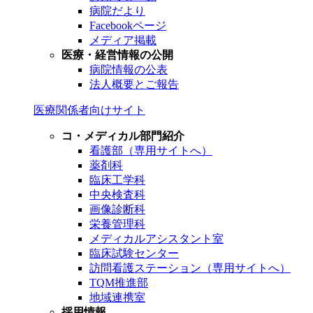
病院だより
Facebookページ
メディア掲載
医療・経営情報の公開
病院情報の公表
法人概要とご報告
医療関係者向けサイト
コ・メディカル部門紹介
看護部（専用サイトへ）
薬剤科
臨床工学科
中央検査科
画像診断科
栄養管理科
メディカルアシスタント室
臨床試験センター
訪問看護ステーション（専用サイトへ）
TQM推進部
地域連携室
採用情報