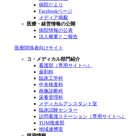
病院だより
Facebookページ
メディア掲載
医療・経営情報の公開
病院情報の公表
法人概要とご報告
医療関係者向けサイト
コ・メディカル部門紹介
看護部（専用サイトへ）
薬剤科
臨床工学科
中央検査科
画像診断科
栄養管理科
メディカルアシスタント室
臨床試験センター
訪問看護ステーション（専用サイトへ）
TQM推進部
地域連携室
採用情報