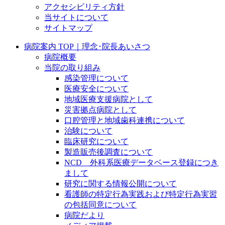
アクセシビリティ方針
当サイトについて
サイトマップ
病院案内 TOP｜理念･院長あいさつ
病院概要
当院の取り組み
感染管理について
医療安全について
地域医療支援病院として
災害拠点病院として
口腔管理と地域歯科連携について
治験について
臨床研究について
製造販売後調査について
NCD 外科系医療データベース登録につき
まして
研究に関する情報公開について
看護師の特定行為実践および特定行為実習
の包括同意について
病院だより