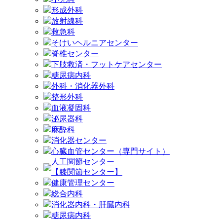
形成外科
放射線科
救急科
そけいヘルニアセンター
脊椎センター
下肢救済・フットケアセンター
糖尿病内科
外科・消化器外科
整形外科
血液凝固科
泌尿器科
麻酔科
消化器センター
心臓血管センター（専門サイト）
人工関節センター
【膝関節センター】
健康管理センター
総合内科
消化器内科・肝臓内科
糖尿病内科