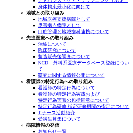
アドバンス・ケア・プランニング（ACP）
身体拘束最小化に向けて
地域との取り組み
地域医療支援病院として
災害拠点病院として
口腔管理と地域歯科連携について
先進医療への取り組み
治験について
臨床研究について
製造販売後調査について
NCD 外科系医療データベース登録につい
て
研究に関する情報公開について
看護師の特定行為への取り組み
看護師の特定行為について
看護師の特定行為実践および
特定行為実習の包括同意について
特定行為研修 指定研修機関の指定について
T.ナース活動紹介
受講生募集について
病院情報の発信
お知らせ一覧