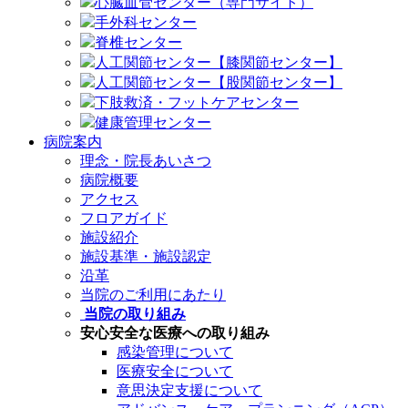
心臓血管センター（専門サイト）
手外科センター
脊椎センター
人工関節センター【膝関節センター】
人工関節センター【股関節センター】
下肢救済・フットケアセンター
健康管理センター
病院案内
理念・院長あいさつ
病院概要
アクセス
フロアガイド
施設紹介
施設基準・施設認定
沿革
当院のご利用にあたり
当院の取り組み
安心安全な医療への取り組み
感染管理について
医療安全について
意思決定支援について