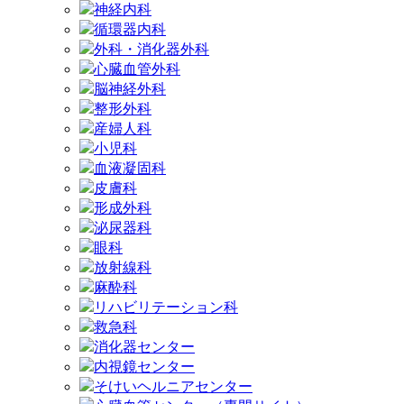
神経内科
循環器内科
外科・消化器外科
心臓血管外科
脳神経外科
整形外科
産婦人科
小児科
血液凝固科
皮膚科
形成外科
泌尿器科
眼科
放射線科
麻酔科
リハビリテーション科
救急科
消化器センター
内視鏡センター
そけいヘルニアセンター