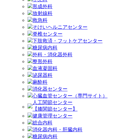
形成外科
放射線科
救急科
そけいヘルニアセンター
脊椎センター
下肢救済・フットケアセンター
糖尿病内科
外科・消化器外科
整形外科
血液凝固科
泌尿器科
麻酔科
消化器センター
心臓血管センター（専門サイト）
人工関節センター
【膝関節センター】
健康管理センター
総合内科
消化器内科・肝臓内科
糖尿病内科