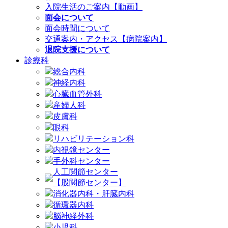
入院生活のご案内【動画】
面会について
面会時間について
交通案内・アクセス【病院案内】
退院支援について
診療科
総合内科
神経内科
心臓血管外科
産婦人科
皮膚科
眼科
リハビリテーション科
内視鏡センター
手外科センター
人工関節センター
【股関節センター】
消化器内科・肝臓内科
循環器内科
脳神経外科
小児科