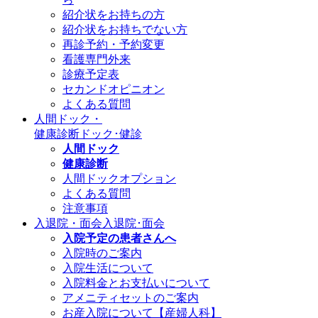
紹介状をお持ちの方
紹介状をお持ちでない方
再診予約・予約変更
看護専門外来
診療予定表
セカンドオピニオン
よくある質問
人間ドック・
健康診断
ドック･健診
人間ドック
健康診断
人間ドックオプション
よくある質問
注意事項
入退院・面会
入退院･面会
入院予定の患者さんへ
入院時のご案内
入院生活について
入院料金とお支払いについて
アメニティセットのご案内
お産入院について【産婦人科】