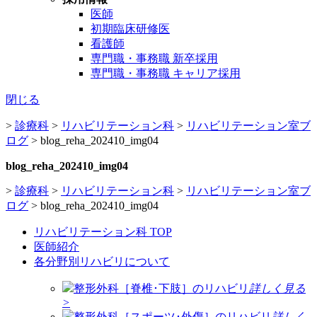
医師
初期臨床研修医
看護師
専門職・事務職 新卒採用
専門職・事務職 キャリア採用
閉じる
>
診療科
>
リハビリテーション科
>
リハビリテーション室ブ
ログ
>
blog_reha_202410_img04
blog_reha_202410_img04
>
診療科
>
リハビリテーション科
>
リハビリテーション室ブ
ログ
>
blog_reha_202410_img04
リハビリテーション科 TOP
医師紹介
各分野別リハビリについて
整形外科［脊椎･下肢］のリハビリ
詳しく見る
>
整形外科［スポーツ･外傷］のリハビリ
詳しく