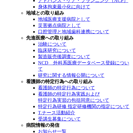
アドバンス・ケア・プランニング（ACP）
身体拘束最小化に向けて
地域との取り組み
地域医療支援病院として
災害拠点病院として
口腔管理と地域歯科連携について
先進医療への取り組み
治験について
臨床研究について
製造販売後調査について
NCD 外科系医療データベース登録につい
て
研究に関する情報公開について
看護師の特定行為への取り組み
看護師の特定行為について
看護師の特定行為実践および
特定行為実習の包括同意について
特定行為研修 指定研修機関の指定について
T.ナース活動紹介
受講生募集について
病院情報の発信
お知らせ一覧