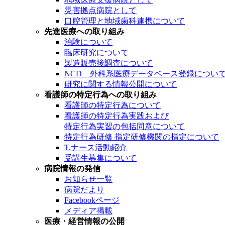
災害拠点病院として
口腔管理と地域歯科連携について
先進医療への取り組み
治験について
臨床研究について
製造販売後調査について
NCD 外科系医療データベース登録につい
研究に関する情報公開について
看護師の特定行為への取り組み
看護師の特定行為について
看護師の特定行為実践および
特定行為実習の包括同意について
特定行為研修 指定研修機関の指定について
T.ナース活動紹介
受講生募集について
病院情報の発信
お知らせ一覧
病院だより
Facebookページ
メディア掲載
医療・経営情報の公開