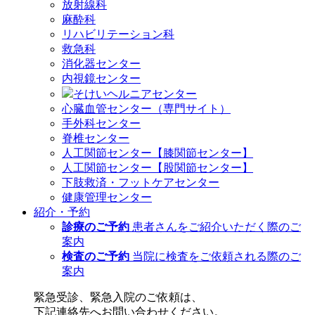
放射線科
麻酔科
リハビリテーション科
救急科
消化器センター
内視鏡センター
そけいヘルニアセンター
心臓血管センター（専門サイト）
手外科センター
脊椎センター
人工関節センター【膝関節センター】
人工関節センター【股関節センター】
下肢救済・フットケアセンター
健康管理センター
紹介・予約
診療のご予約
患者さんをご紹介いただく際のご
案内
検査のご予約
当院に検査をご依頼される際のご
案内
緊急受診、緊急入院のご依頼は、
下記連絡先へお問い合わせください。