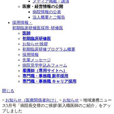
メディア掲載・講演
医療・経営情報の公開
病院情報の公表
法人概要とご報告
採用情報・
初期臨床研修医
採用･研修医
医師
初期臨床研修医
お知らせ/挨拶
初期臨床研修プログラム概要
採用情報
先輩メッセージ
病院見学申込みフォーム
看護師（専用サイトへ）
専門職・事務職 新卒採用
専門職・事務職 キャリア採用
閉じる
>
お知らせ（医療関係者向け）
>
お知らせ
>
地域連携ニュー
ス5月号「病院長交替のご挨拶/新入職医師のご紹介」をアッ
プしました