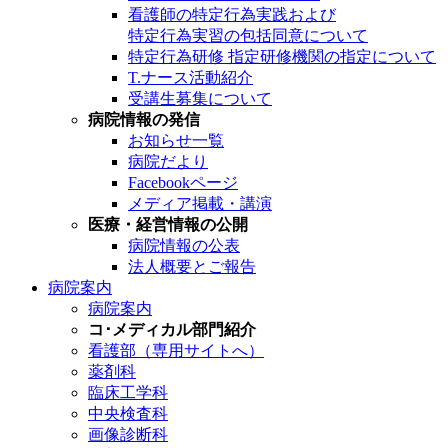
看護師の特定行為実践および
特定行為実習の包括同意について
特定行為研修 指定研修機関の指定について
T.ナース活動紹介
受講生募集について
病院情報の発信
お知らせ一覧
病院だより
Facebookページ
メディア掲載・講演
医療・経営情報の公開
病院情報の公表
法人概要とご報告
病院案内
病院案内
コ･メディカル部門紹介
看護部（専用サイトへ）
薬剤科
臨床工学科
中央検査科
画像診断科