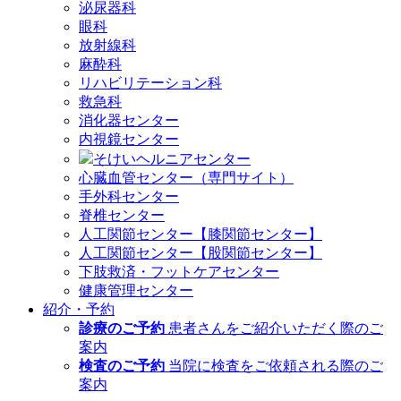
泌尿器科
眼科
放射線科
麻酔科
リハビリテーション科
救急科
消化器センター
内視鏡センター
そけいヘルニアセンター
心臓血管センター（専門サイト）
手外科センター
脊椎センター
人工関節センター【膝関節センター】
人工関節センター【股関節センター】
下肢救済・フットケアセンター
健康管理センター
紹介・予約
診療のご予約
患者さんをご紹介いただく際のご
案内
検査のご予約
当院に検査をご依頼される際のご
案内