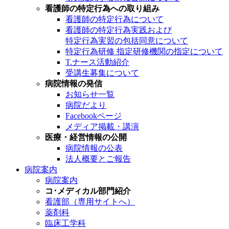
看護師の特定行為への取り組み
看護師の特定行為について
看護師の特定行為実践および
特定行為実習の包括同意について
特定行為研修 指定研修機関の指定について
T.ナース活動紹介
受講生募集について
病院情報の発信
お知らせ一覧
病院だより
Facebookページ
メディア掲載・講演
医療・経営情報の公開
病院情報の公表
法人概要とご報告
病院案内
病院案内
コ･メディカル部門紹介
看護部（専用サイトへ）
薬剤科
臨床工学科