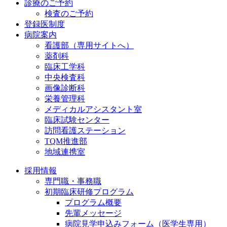
診療のご予約
検査のご予約
登録医制度
病院案内
看護部（専用サイトへ）
薬剤科
臨床工学科
中央検査科
画像診断科
栄養管理科
メディカルアシスタント室
臨床試験センター
訪問看護ステーション
TQM推進部
地域連携室
採用情報
専門職・事務職
初期臨床研修プログラム
プログラム概要
先輩メッセージ
病院見学申込みフォーム（医学生専用）