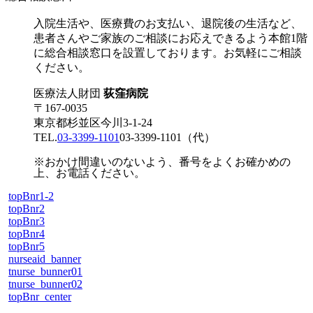
入院生活や、医療費のお支払い、退院後の生活など、
患者さんやご家族のご相談にお応えできるよう本館1階
に総合相談窓口を設置しております。お気軽にご相談
ください。
医療法人財団
荻窪病院
〒167-0035
東京都杉並区今川3-1-24
TEL.
03-3399-1101
03-3399-1101
（代）
※おかけ間違いのないよう、番号をよくお確かめの
上、お電話ください。
topBnr1-2
topBnr2
topBnr3
topBnr4
topBnr5
nurseaid_banner
tnurse_bunner01
tnurse_bunner02
topBnr_center