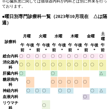
※心臓疾患に関しては循環器内科が内科とは別に外来を行っ
ております。
●曜日別専門診療科一覧（2023年10月現在 △は隔
週）
土
月曜
火曜
水曜
木曜
金曜
曜
診療科
午
午
午
午
午
午
午後
午後
午後
午後
午後
前
*
前
*
前
*
前
*
前
*
前
総合内科
〇
〇
〇
〇
〇
〇
〇
〇
〇
〇
〇
消化器内
〇
〇
〇
〇
〇
〇
〇
〇
〇
〇
〇
科
肝臓内科
〇
〇
△
糖尿病内
〇
〇
〇
〇
〇
〇
科
神経内科
〇
〇
〇
〇
〇
〇
△
血液内科
〇
リウマチ
〇
科