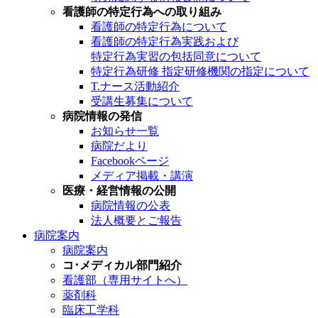
看護師の特定行為への取り組み
看護師の特定行為について
看護師の特定行為実践および
特定行為実習の包括同意について
特定行為研修 指定研修機関の指定について
T.ナース活動紹介
受講生募集について
病院情報の発信
お知らせ一覧
病院だより
Facebookページ
メディア掲載・講演
医療・経営情報の公開
病院情報の公表
法人概要とご報告
病院案内
病院案内
コ･メディカル部門紹介
看護部（専用サイトへ）
薬剤科
臨床工学科