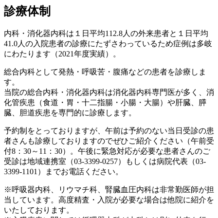
診療体制
内科・消化器内科は１日平均112.8人の外来患者と１日平均
41.0人の入院患者の診療にたずさわっているため症例は多岐
にわたります（2021年度実績）。
総合内科として発熱・呼吸苦・腹痛などの患者を診療しま
す。
当院の総合内科・消化器内科は消化器内科専門医が多く、消
化管疾患（食道・胃・十二指腸・小腸・大腸）や肝臓、膵
臓、胆道疾患を専門的に診療します。
予約制をとっておりますが、午前は予約のない当日受診の患
者さんも診療しておりますのでぜひご紹介ください（午前受
付8：30～11：30）。午後に緊急対応が必要な患者さんのご
受診は地域連携室（03-3399-0257）もしくは病院代表（03-
3399-1101）までお電話ください。
※呼吸器内科、リウマチ科、腎臓血圧内科は非常勤医師が担
当しています。高度精査・入院が必要な場合は他院に紹介を
いたしております。