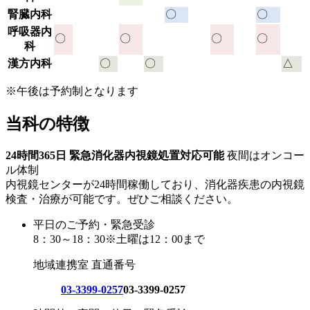
腎臓内科
〇
〇
呼吸器内
〇
〇
〇
〇
科
漢方内科
〇
〇
△
※午後は予約制となります
当科の特徴
24時間365日 緊急消化器内視鏡処置対応可能
夜間はオンコー
ル体制
内視鏡センターが24時間稼働しており、消化器疾患の内視鏡
検査・治療が可能です。ぜひご相談ください。
平日のご予約・緊急受診
8：30～18：30※土曜は12：00まで
地域連携室 直通番号
03-3399-0257
03-3399-0257