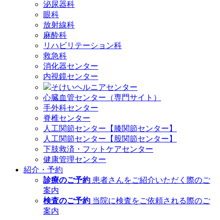
泌尿器科
眼科
放射線科
麻酔科
リハビリテーション科
救急科
消化器センター
内視鏡センター
そけいヘルニアセンター
心臓血管センター（専門サイト）
手外科センター
脊椎センター
人工関節センター【膝関節センター】
人工関節センター【股関節センター】
下肢救済・フットケアセンター
健康管理センター
紹介・予約
診療のご予約
患者さんをご紹介いただく際のご
案内
検査のご予約
当院に検査をご依頼される際のご
案内