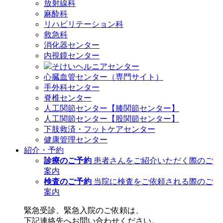
放射線科
麻酔科
リハビリテーション科
救急科
消化器センター
内視鏡センター
そけいヘルニアセンター
心臓血管センター（専門サイト）
手外科センター
脊椎センター
人工関節センター【膝関節センター】
人工関節センター【股関節センター】
下肢救済・フットケアセンター
健康管理センター
紹介・予約
診療のご予約
患者さんをご紹介いただく際のご
案内
検査のご予約
当院に検査をご依頼される際のご
案内
緊急受診、緊急入院のご依頼は、
下記連絡先へお問い合わせください。