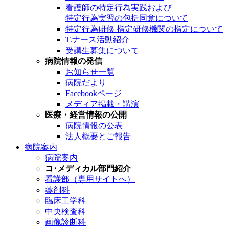
看護師の特定行為実践および
特定行為実習の包括同意について
特定行為研修 指定研修機関の指定について
T.ナース活動紹介
受講生募集について
病院情報の発信
お知らせ一覧
病院だより
Facebookページ
メディア掲載・講演
医療・経営情報の公開
病院情報の公表
法人概要とご報告
病院案内
病院案内
コ･メディカル部門紹介
看護部（専用サイトへ）
薬剤科
臨床工学科
中央検査科
画像診断科