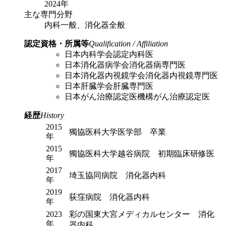
2024年
主な専門分野
内科一般、消化器全般
認定資格・所属等
Qualification / Affiliation
日本内科学会認定内科医
日本消化器病学会消化器病専門医
日本消化器内視鏡学会消化器内視鏡専門医
日本肝臓学会肝臓専門医
日本がん治療認定医機構がん治療認定医
経歴
History
2015
獨協医科大学医学部 卒業
年
2015
獨協医科大学越谷病院 初期臨床研修医
年
2017
埼玉協同病院 消化器内科
年
2019
荻窪病院 消化器内科
年
2023
彩の国東大宮メディカルセンター 消化
年
器内科