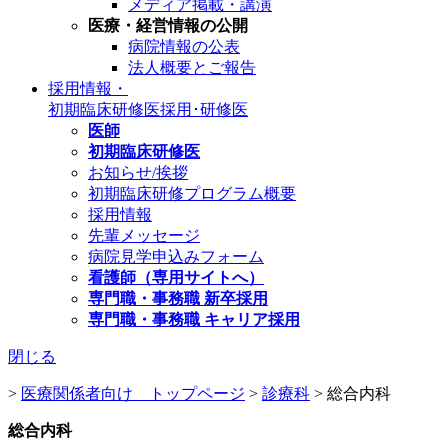
メディア掲載・講演
医療・経営情報の公開
病院情報の公表
法人概要とご報告
採用情報・
初期臨床研修医
採用･研修医
医師
初期臨床研修医
お知らせ/挨拶
初期臨床研修プログラム概要
採用情報
先輩メッセージ
病院見学申込みフォーム
看護師（専用サイトへ）
専門職・事務職 新卒採用
専門職・事務職 キャリア採用
閉じる
>
医療関係者向け トップページ
>
診療科
>
総合内科
総合内科