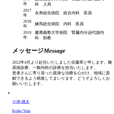
年
科 入局
2017
永寿総合病院 総合内科 医員
年
2018
練馬総合病院 内科 医員
年
2019
慶應義塾大学病院 腎臓内分泌代謝内
年
科 助教
メッセージ
Message
2022年4月より赴任いたしました佐藤翠と申します。糖
尿病診療、一般内科の診療を担当いたします。
患者さんに寄り添った親身な治療を心がけ、地域に貢
献できるよう精進してまいります。どうぞよろしくお
願いいたします。
小池 雄太
Koike Yuta