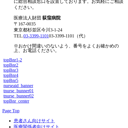
に総合相談窓口を設置しております。お気軽にご相談
ください。
医療法人財団
荻窪病院
〒167-0035
東京都杉並区今川3-1-24
TEL.
03-3399-1101
03-3399-1101
（代）
※おかけ間違いのないよう、番号をよくお確かめの
上、お電話ください。
topBnr1-2
topBnr2
topBnr3
topBnr4
topBnr5
nurseaid_banner
tnurse_bunner01
tnurse_bunner02
topBnr_center
Page Top
患者さん向けサイト
医療関係者向けサイト