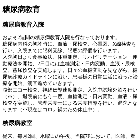
糖尿病教育
糖尿病教育入院
およそ2週間の糖尿病教育入院を行なっております。
糖尿病内科の初診時に、血液・尿検査、心電図、X線検査を
行い、入院までに眼科受診、眼底の評価を行います。
入院初日より食事療法、体重測定、リハビリテーション・運
動療法を開始、2日目には血糖測定・日内変動、血液・尿検
査、蓄尿検査を実施します。日々の血糖変動を見ながら、糖
尿病診療ガイドラインに沿い、患者様の日常生活に沿った治
療を開始、滴宜進めていきます。
腹部エコー検査、神経伝導速度測定、入院中試験外泊を行い
（※）、退院前にもう一度、血糖測定・日内変動、血液・尿
検査を実施し、管理栄養士による栄養指導を行い、退院とな
ります（※現在はコロナ禍のため休止中）。
糖尿病教室
従来、毎月2回、水曜日の午後、当院7Fにおいて、医師、看