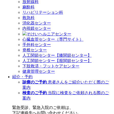
放射線科
麻酔科
リハビリテーション科
救急科
消化器センター
内視鏡センター
そけいヘルニアセンター
心臓血管センター（専門サイト）
手外科センター
脊椎センター
人工関節センター【膝関節センター】
人工関節センター【股関節センター】
下肢救済・フットケアセンター
健康管理センター
紹介・予約
診療のご予約
患者さんをご紹介いただく際のご
案内
検査のご予約
当院に検査をご依頼される際のご
案内
緊急受診、緊急入院のご依頼は、
下記連絡先へお問い合わせください。