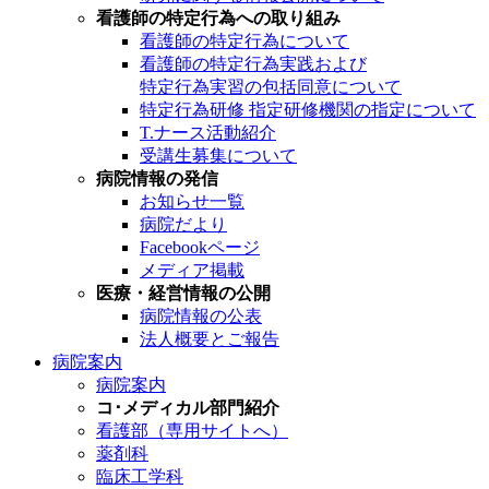
看護師の特定行為への取り組み
看護師の特定行為について
看護師の特定行為実践および
特定行為実習の包括同意について
特定行為研修 指定研修機関の指定について
T.ナース活動紹介
受講生募集について
病院情報の発信
お知らせ一覧
病院だより
Facebookページ
メディア掲載
医療・経営情報の公開
病院情報の公表
法人概要とご報告
病院案内
病院案内
コ･メディカル部門紹介
看護部（専用サイトへ）
薬剤科
臨床工学科