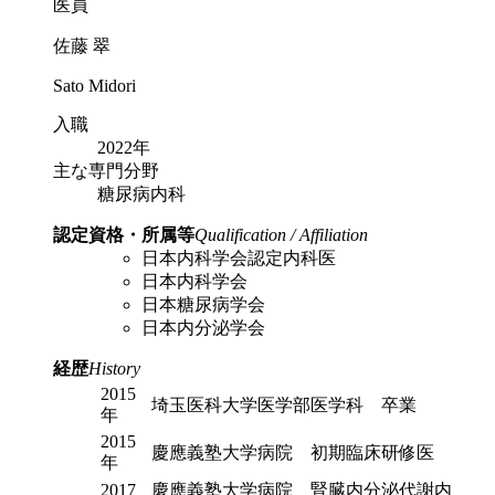
医員
佐藤 翠
Sato Midori
入職
2022年
主な専門分野
糖尿病内科
認定資格・所属等
Qualification / Affiliation
日本内科学会認定内科医
日本内科学会
日本糖尿病学会
日本内分泌学会
経歴
History
2015
埼玉医科大学医学部医学科 卒業
年
2015
慶應義塾大学病院 初期臨床研修医
年
2017
慶應義塾大学病院 腎臓内分泌代謝内