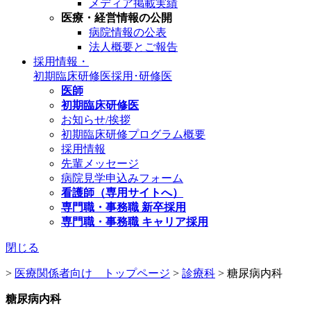
メディア掲載実績
医療・経営情報の公開
病院情報の公表
法人概要とご報告
採用情報・
初期臨床研修医
採用･研修医
医師
初期臨床研修医
お知らせ/挨拶
初期臨床研修プログラム概要
採用情報
先輩メッセージ
病院見学申込みフォーム
看護師（専用サイトへ）
専門職・事務職 新卒採用
専門職・事務職 キャリア採用
閉じる
>
医療関係者向け トップページ
>
診療科
>
糖尿病内科
糖尿病内科