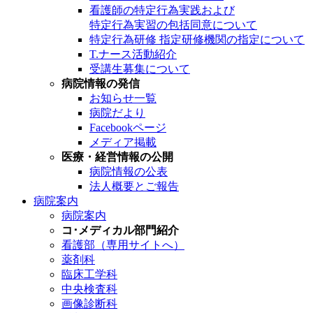
看護師の特定行為実践および
特定行為実習の包括同意について
特定行為研修 指定研修機関の指定について
T.ナース活動紹介
受講生募集について
病院情報の発信
お知らせ一覧
病院だより
Facebookページ
メディア掲載
医療・経営情報の公開
病院情報の公表
法人概要とご報告
病院案内
病院案内
コ･メディカル部門紹介
看護部（専用サイトへ）
薬剤科
臨床工学科
中央検査科
画像診断科