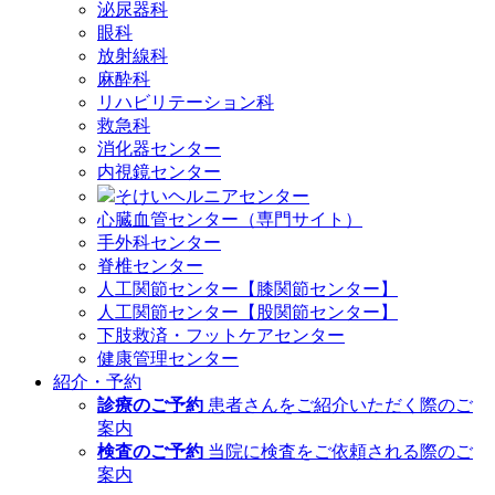
泌尿器科
眼科
放射線科
麻酔科
リハビリテーション科
救急科
消化器センター
内視鏡センター
そけいヘルニアセンター
心臓血管センター（専門サイト）
手外科センター
脊椎センター
人工関節センター【膝関節センター】
人工関節センター【股関節センター】
下肢救済・フットケアセンター
健康管理センター
紹介・予約
診療のご予約
患者さんをご紹介いただく際のご
案内
検査のご予約
当院に検査をご依頼される際のご
案内