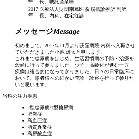
年
長、嘱託産業医
2017
医療法人財団南葛医協 扇橋診療所 副所
年
長、内科、在宅往診
メッセージ
Message
初めまして。2017年11月より荻窪病院 内科へ入職させ
ていただきました小池 雄太と申します。
これまで糖尿病をはじめ、生活習慣病の予防・治療を
念頭に行って参りました。少子・高齢化が進む一方、
疾病は複合的になって参りました。日々の日常臨床に
おいて、患者様への細かい問診・診察を行って参りた
いと思います。
当科の注力疾患
2型糖尿病/1型糖尿病
肥満症
高血圧症
脂質異常症
高尿酸血症