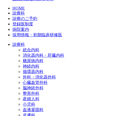
HOME
診療科
診療のご予約
登録医制度
病院案内
採用情報・初期臨床研修医
診療科
総合内科
消化器内科・肝臓内科
糖尿病内科
神経内科
循環器内科
外科・消化器外科
心臓血管外科
脳神経外科
整形外科
産婦人科
小児科
血液凝固科
皮膚科