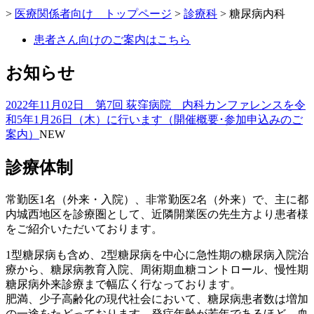
>
医療関係者向け トップページ
>
診療科
>
糖尿病内科
患者さん向けのご案内はこちら
お知らせ
2022年11月02日 第7回 荻窪病院 内科カンファレンスを令
和5年1月26日（木）に行います（開催概要･参加申込みのご
案内）
NEW
診療体制
常勤医1名（外来・入院）、非常勤医2名（外来）で、主に都
内城西地区を診療圏として、近隣開業医の先生方より患者様
をご紹介いただいております。
1型糖尿病も含め、2型糖尿病を中心に急性期の糖尿病入院治
療から、糖尿病教育入院、周術期血糖コントロール、慢性期
糖尿病外来診療まで幅広く行なっております。
肥満、少子高齢化の現代社会において、糖尿病患者数は増加
の一途をたどっております。発症年齢が若年であるほど、血