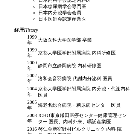
日本内科学会認定内科医
日本糖尿病学会専門医
日本内分泌学会会員
日本医師会認定産業医
経歴
History
1999
大阪医科大学医学部 卒業
年
1999
京都大学医学部附属病院 内科研修医
年
2000
静岡市立静岡病院 内科研修医
年
2002
洛和会音羽病院 代謝内分泌科 医員
年
2004
京都大学医学部附属病院 内分泌・代謝内科
年
医員
2005
海老名総合病院・糖尿病センター 医員
年
2008
JCHO東京鎌田医療センター健康管理セン
年
ター 医長、内科外来、嘱託産業医
2016
啓仁会新宿野村ビルクリニック 内科 院