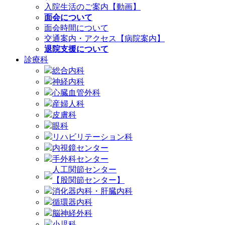
入院生活のご案内【動画】
面会について
面会時間について
交通案内・アクセス【病院案内】
退院支援について
診療科
総合内科
神経内科
心臓血管外科
産婦人科
皮膚科
眼科
リハビリテーション科
内視鏡センター
手外科センター
人工関節センター
【股関節センター】
消化器内科・肝臓内科
循環器内科
脳神経外科
小児科