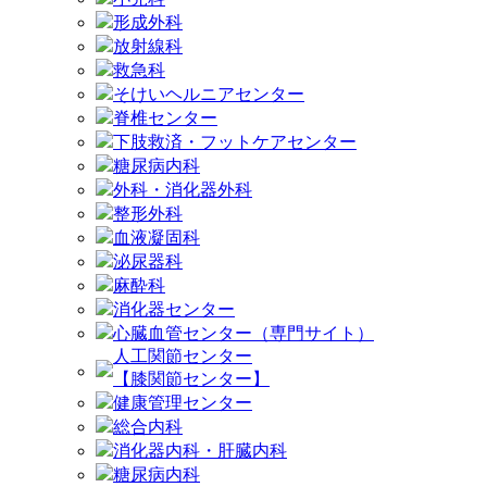
形成外科
放射線科
救急科
そけいヘルニアセンター
脊椎センター
下肢救済・フットケアセンター
糖尿病内科
外科・消化器外科
整形外科
血液凝固科
泌尿器科
麻酔科
消化器センター
心臓血管センター（専門サイト）
人工関節センター
【膝関節センター】
健康管理センター
総合内科
消化器内科・肝臓内科
糖尿病内科