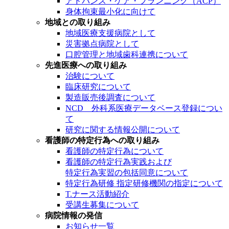
アドバンス・ケア・プランニング（ACP）
身体拘束最小化に向けて
地域との取り組み
地域医療支援病院として
災害拠点病院として
口腔管理と地域歯科連携について
先進医療への取り組み
治験について
臨床研究について
製造販売後調査について
NCD 外科系医療データベース登録につい
て
研究に関する情報公開について
看護師の特定行為への取り組み
看護師の特定行為について
看護師の特定行為実践および
特定行為実習の包括同意について
特定行為研修 指定研修機関の指定について
T.ナース活動紹介
受講生募集について
病院情報の発信
お知らせ一覧