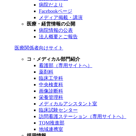
病院だより
Facebookページ
メディア掲載・講演
医療・経営情報の公開
病院情報の公表
法人概要とご報告
医療関係者向けサイト
コ・メディカル部門紹介
看護部（専用サイトへ）
薬剤科
臨床工学科
中央検査科
画像診断科
栄養管理科
メディカルアシスタント室
臨床試験センター
訪問看護ステーション（専用サイトへ）
TQM推進部
地域連携室
採用情報