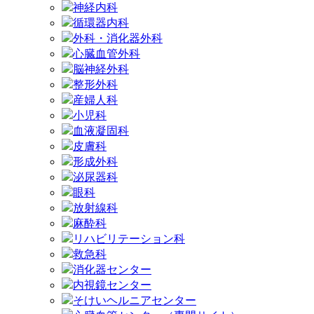
神経内科
循環器内科
外科・消化器外科
心臓血管外科
脳神経外科
整形外科
産婦人科
小児科
血液凝固科
皮膚科
形成外科
泌尿器科
眼科
放射線科
麻酔科
リハビリテーション科
救急科
消化器センター
内視鏡センター
そけいヘルニアセンター