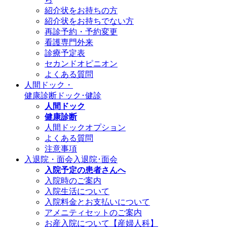
紹介状をお持ちの方
紹介状をお持ちでない方
再診予約・予約変更
看護専門外来
診療予定表
セカンドオピニオン
よくある質問
人間ドック・
健康診断
ドック･健診
人間ドック
健康診断
人間ドックオプション
よくある質問
注意事項
入退院・面会
入退院･面会
入院予定の患者さんへ
入院時のご案内
入院生活について
入院料金とお支払いについて
アメニティセットのご案内
お産入院について【産婦人科】