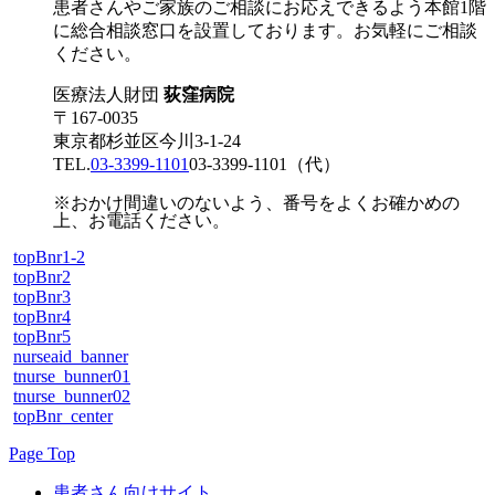
患者さんやご家族のご相談にお応えできるよう本館1階
に総合相談窓口を設置しております。お気軽にご相談
ください。
医療法人財団
荻窪病院
〒167-0035
東京都杉並区今川3-1-24
TEL.
03-3399-1101
03-3399-1101
（代）
※おかけ間違いのないよう、番号をよくお確かめの
上、お電話ください。
topBnr1-2
topBnr2
topBnr3
topBnr4
topBnr5
nurseaid_banner
tnurse_bunner01
tnurse_bunner02
topBnr_center
Page Top
患者さん向けサイト