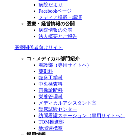
病院だより
Facebookページ
メディア掲載・講演
医療・経営情報の公開
病院情報の公表
法人概要とご報告
医療関係者向けサイト
コ・メディカル部門紹介
看護部（専用サイトへ）
薬剤科
臨床工学科
中央検査科
画像診断科
栄養管理科
メディカルアシスタント室
臨床試験センター
訪問看護ステーション（専用サイトへ）
TQM推進部
地域連携室
採用情報