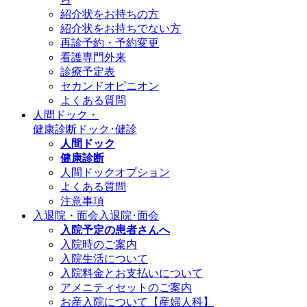
紹介状をお持ちの方
紹介状をお持ちでない方
再診予約・予約変更
看護専門外来
診療予定表
セカンドオピニオン
よくある質問
人間ドック・
健康診断
ドック･健診
人間ドック
健康診断
人間ドックオプション
よくある質問
注意事項
入退院・面会
入退院･面会
入院予定の患者さんへ
入院時のご案内
入院生活について
入院料金とお支払いについて
アメニティセットのご案内
お産入院について【産婦人科】