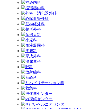
神経内科
循環器内科
外科・消化器外科
心臓血管外科
脳神経外科
整形外科
産婦人科
小児科
血液凝固科
皮膚科
形成外科
泌尿器科
眼科
放射線科
麻酔科
リハビリテーション科
救急科
消化器センター
内視鏡センター
そけいヘルニアセンター