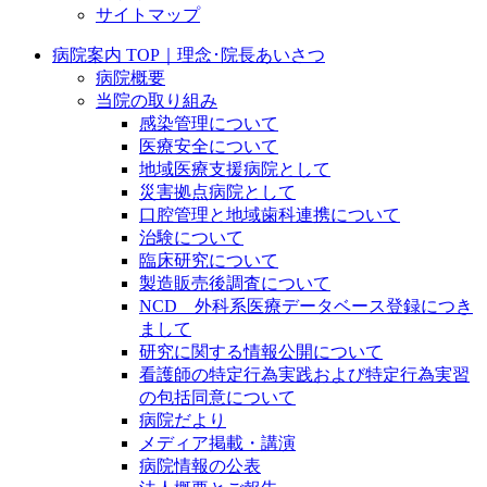
サイトマップ
病院案内 TOP｜理念･院長あいさつ
病院概要
当院の取り組み
感染管理について
医療安全について
地域医療支援病院として
災害拠点病院として
口腔管理と地域歯科連携について
治験について
臨床研究について
製造販売後調査について
NCD 外科系医療データベース登録につき
まして
研究に関する情報公開について
看護師の特定行為実践および特定行為実習
の包括同意について
病院だより
メディア掲載・講演
病院情報の公表