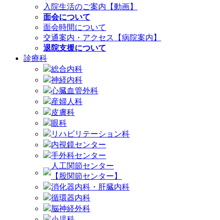
入院生活のご案内【動画】
面会について
面会時間について
交通案内・アクセス【病院案内】
退院支援について
診療科
総合内科
神経内科
心臓血管外科
産婦人科
皮膚科
眼科
リハビリテーション科
内視鏡センター
手外科センター
人工関節センター
【股関節センター】
消化器内科・肝臓内科
循環器内科
脳神経外科
小児科