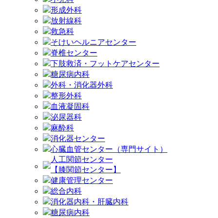
形成外科
放射線科
救急科
そけいヘルニアセンター
脊椎センター
下肢救済・フットケアセンター
糖尿病内科
外科・消化器外科
整形外科
血液凝固科
泌尿器科
麻酔科
消化器センター
心臓血管センター（専門サイト）
人工関節センター
【膝関節センター】
健康管理センター
総合内科
消化器内科・肝臓内科
糖尿病内科