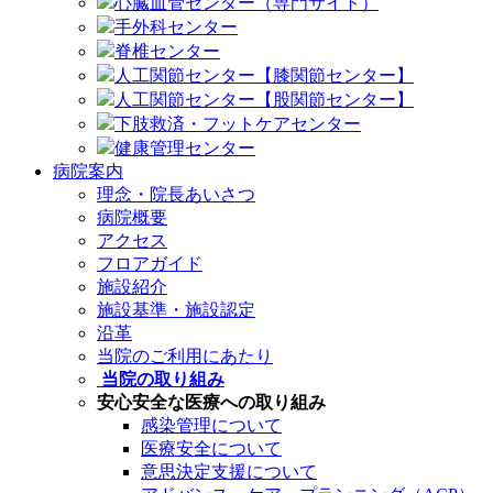
心臓血管センター（専門サイト）
手外科センター
脊椎センター
人工関節センター【膝関節センター】
人工関節センター【股関節センター】
下肢救済・フットケアセンター
健康管理センター
病院案内
理念・院長あいさつ
病院概要
アクセス
フロアガイド
施設紹介
施設基準・施設認定
沿革
当院のご利用にあたり
当院の取り組み
安心安全な医療への取り組み
感染管理について
医療安全について
意思決定支援について