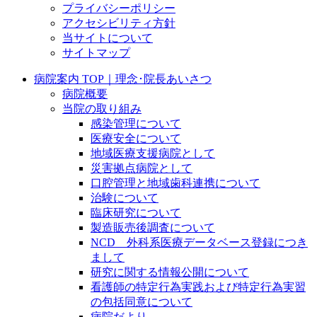
プライバシーポリシー
アクセシビリティ方針
当サイトについて
サイトマップ
病院案内 TOP｜理念･院長あいさつ
病院概要
当院の取り組み
感染管理について
医療安全について
地域医療支援病院として
災害拠点病院として
口腔管理と地域歯科連携について
治験について
臨床研究について
製造販売後調査について
NCD 外科系医療データベース登録につき
まして
研究に関する情報公開について
看護師の特定行為実践および特定行為実習
の包括同意について
病院だより