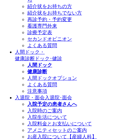
紹介状をお持ちの方
紹介状をお持ちでない方
再診予約・予約変更
看護専門外来
診療予定表
セカンドオピニオン
よくある質問
人間ドック・
健康診断
ドック･健診
人間ドック
健康診断
人間ドックオプション
よくある質問
注意事項
入退院・面会
入退院･面会
入院予定の患者さんへ
入院時のご案内
入院生活について
入院料金とお支払いについて
アメニティセットのご案内
お産入院について【産婦人科】