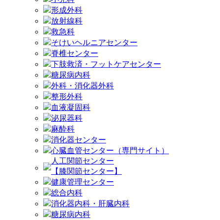
形成外科
放射線科
救急科
そけいヘルニアセンター
脊椎センター
下肢救済・フットケアセンター
糖尿病内科
外科・消化器外科
整形外科
血液凝固科
泌尿器科
麻酔科
消化器センター
心臓血管センター（専門サイト）
人工関節センター
【膝関節センター】
健康管理センター
総合内科
消化器内科・肝臓内科
糖尿病内科