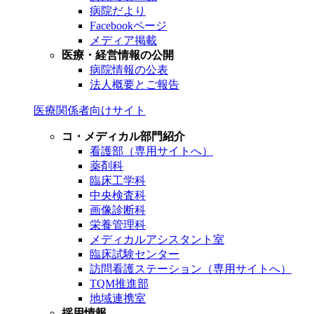
病院だより
Facebookページ
メディア掲載
医療・経営情報の公開
病院情報の公表
法人概要とご報告
医療関係者向けサイト
コ・メディカル部門紹介
看護部（専用サイトへ）
薬剤科
臨床工学科
中央検査科
画像診断科
栄養管理科
メディカルアシスタント室
臨床試験センター
訪問看護ステーション（専用サイトへ）
TQM推進部
地域連携室
採用情報