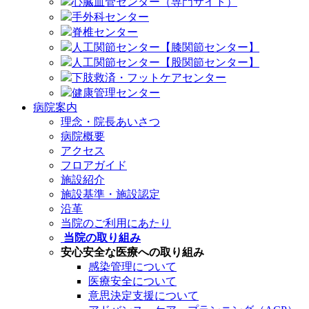
心臓血管センター（専門サイト）
手外科センター
脊椎センター
人工関節センター【膝関節センター】
人工関節センター【股関節センター】
下肢救済・フットケアセンター
健康管理センター
病院案内
理念・院長あいさつ
病院概要
アクセス
フロアガイド
施設紹介
施設基準・施設認定
沿革
当院のご利用にあたり
当院の取り組み
安心安全な医療への取り組み
感染管理について
医療安全について
意思決定支援について