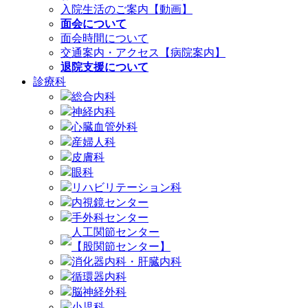
入院生活のご案内【動画】
面会について
面会時間について
交通案内・アクセス【病院案内】
退院支援について
診療科
総合内科
神経内科
心臓血管外科
産婦人科
皮膚科
眼科
リハビリテーション科
内視鏡センター
手外科センター
人工関節センター
【股関節センター】
消化器内科・肝臓内科
循環器内科
脳神経外科
小児科