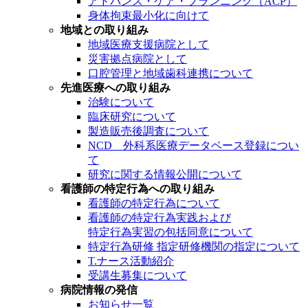
アドバンス・ケア・プランニング（ACP）
身体拘束最小化に向けて
地域との取り組み
地域医療支援病院として
災害拠点病院として
口腔管理と地域歯科連携について
先進医療への取り組み
治験について
臨床研究について
製造販売後調査について
NCD 外科系医療データベース登録につい
て
研究に関する情報公開について
看護師の特定行為への取り組み
看護師の特定行為について
看護師の特定行為実践および
特定行為実習の包括同意について
特定行為研修 指定研修機関の指定について
T.ナース活動紹介
受講生募集について
病院情報の発信
お知らせ一覧