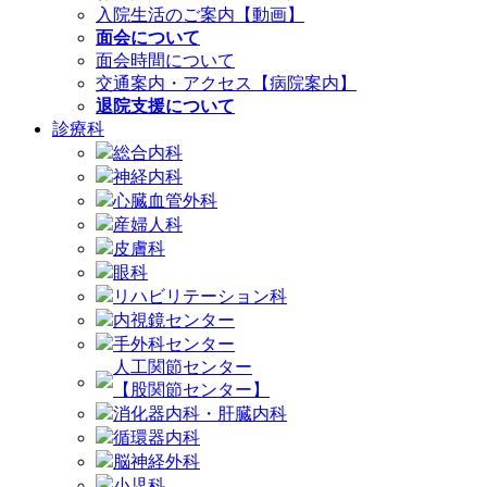
入院生活のご案内【動画】
面会について
面会時間について
交通案内・アクセス【病院案内】
退院支援について
診療科
総合内科
神経内科
心臓血管外科
産婦人科
皮膚科
眼科
リハビリテーション科
内視鏡センター
手外科センター
人工関節センター
【股関節センター】
消化器内科・肝臓内科
循環器内科
脳神経外科
小児科