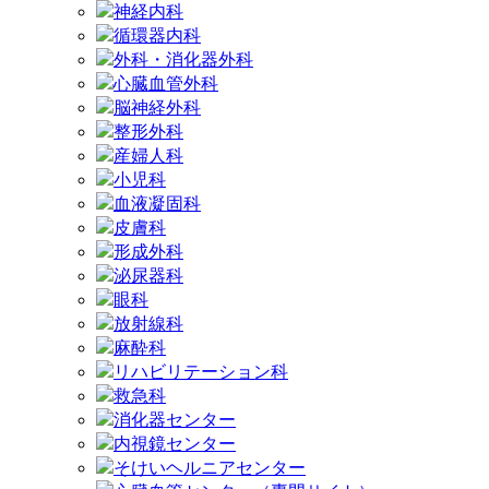
神経内科
循環器内科
外科・消化器外科
心臓血管外科
脳神経外科
整形外科
産婦人科
小児科
血液凝固科
皮膚科
形成外科
泌尿器科
眼科
放射線科
麻酔科
リハビリテーション科
救急科
消化器センター
内視鏡センター
そけいヘルニアセンター