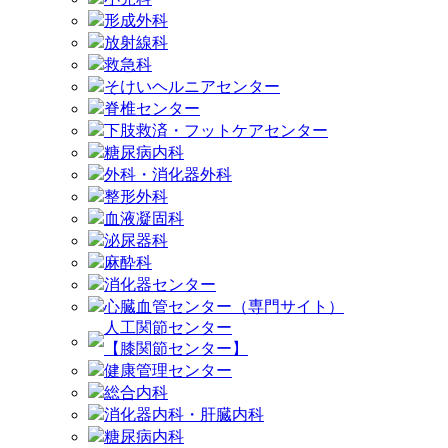
形成外科
放射線科
救急科
そけいヘルニアセンター
脊椎センター
下肢救済・フットケアセンター
糖尿病内科
外科・消化器外科
整形外科
血液凝固科
泌尿器科
麻酔科
消化器センター
心臓血管センター（専門サイト）
人工関節センター
【膝関節センター】
健康管理センター
総合内科
消化器内科・肝臓内科
糖尿病内科