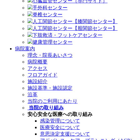
心臓血管センター（専門サイト）
手外科センター
脊椎センター
人工関節センター【膝関節センター】
人工関節センター【股関節センター】
下肢救済・フットケアセンター
健康管理センター
病院案内
理念・院長あいさつ
病院概要
アクセス
フロアガイド
施設紹介
施設基準・施設認定
沿革
当院のご利用にあたり
当院の取り組み
安心安全な医療への取り組み
感染管理について
医療安全について
意思決定支援について