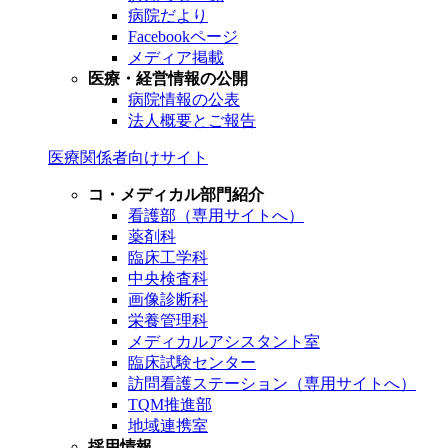
病院だより
Facebookページ
メディア掲載
医療・経営情報の公開
病院情報の公表
法人概要とご報告
医療関係者向けサイト
コ・メディカル部門紹介
看護部（専用サイトへ）
薬剤科
臨床工学科
中央検査科
画像診断科
栄養管理科
メディカルアシスタント室
臨床試験センター
訪問看護ステーション（専用サイトへ）
TQM推進部
地域連携室
採用情報