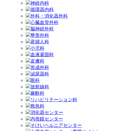
神経内科
循環器内科
外科・消化器外科
心臓血管外科
脳神経外科
整形外科
産婦人科
小児科
血液凝固科
皮膚科
形成外科
泌尿器科
眼科
放射線科
麻酔科
リハビリテーション科
救急科
消化器センター
内視鏡センター
そけいヘルニアセンター