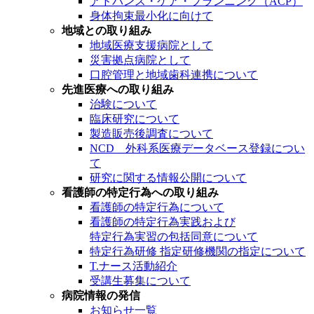
アドバンス・ケア・プランニング（ACP）
身体拘束最小化に向けて
地域との取り組み
地域医療支援病院として
災害拠点病院として
口腔管理と地域歯科連携について
先進医療への取り組み
治験について
臨床研究について
製造販売後調査について
NCD 外科系医療データベース登録につい
て
研究に関する情報公開について
看護師の特定行為への取り組み
看護師の特定行為について
看護師の特定行為実践および
特定行為実習の包括同意について
特定行為研修 指定研修機関の指定について
T.ナース活動紹介
受講生募集について
病院情報の発信
お知らせ一覧