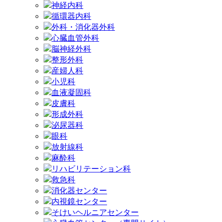
神経内科
循環器内科
外科・消化器外科
心臓血管外科
脳神経外科
整形外科
産婦人科
小児科
血液凝固科
皮膚科
形成外科
泌尿器科
眼科
放射線科
麻酔科
リハビリテーション科
救急科
消化器センター
内視鏡センター
そけいヘルニアセンター