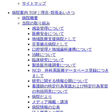
サイトマップ
病院案内 TOP｜理念･院長あいさつ
病院概要
当院の取り組み
感染管理について
医療安全について
地域医療支援病院として
災害拠点病院として
口腔管理と地域歯科連携について
治験について
臨床研究について
製造販売後調査について
NCD 外科系医療データベース登録につき
まして
研究に関する情報公開について
看護師の特定行為実践および特定行為実習
の包括同意について
病院だより
メディア掲載・講演
病院情報の公表