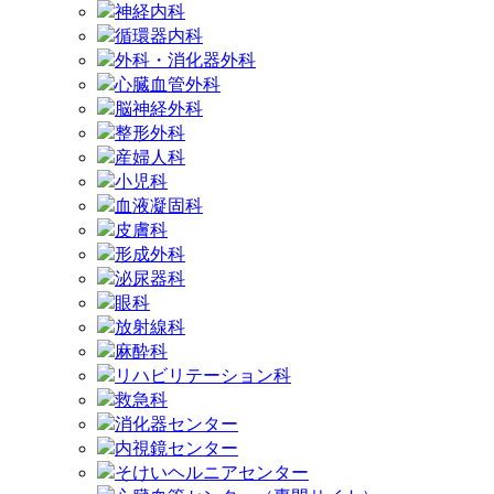
神経内科
循環器内科
外科・消化器外科
心臓血管外科
脳神経外科
整形外科
産婦人科
小児科
血液凝固科
皮膚科
形成外科
泌尿器科
眼科
放射線科
麻酔科
リハビリテーション科
救急科
消化器センター
内視鏡センター
そけいヘルニアセンター