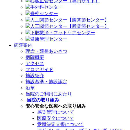
心臓血管センター（専門サイト）
手外科センター
脊椎センター
人工関節センター【膝関節センター】
人工関節センター【股関節センター】
下肢救済・フットケアセンター
健康管理センター
病院案内
理念・院長あいさつ
病院概要
アクセス
フロアガイド
施設紹介
施設基準・施設認定
沿革
当院のご利用にあたり
当院の取り組み
安心安全な医療への取り組み
感染管理について
医療安全について
意思決定支援について