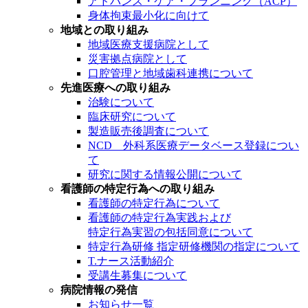
アドバンス・ケア・プランニング（ACP）
身体拘束最小化に向けて
地域との取り組み
地域医療支援病院として
災害拠点病院として
口腔管理と地域歯科連携について
先進医療への取り組み
治験について
臨床研究について
製造販売後調査について
NCD 外科系医療データベース登録につい
て
研究に関する情報公開について
看護師の特定行為への取り組み
看護師の特定行為について
看護師の特定行為実践および
特定行為実習の包括同意について
特定行為研修 指定研修機関の指定について
T.ナース活動紹介
受講生募集について
病院情報の発信
お知らせ一覧