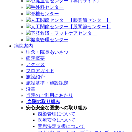
心臓血管センター（専門サイト）
手外科センター
脊椎センター
人工関節センター【膝関節センター】
人工関節センター【股関節センター】
下肢救済・フットケアセンター
健康管理センター
病院案内
理念・院長あいさつ
病院概要
アクセス
フロアガイド
施設紹介
施設基準・施設認定
沿革
当院のご利用にあたり
当院の取り組み
安心安全な医療への取り組み
感染管理について
医療安全について
意思決定支援について