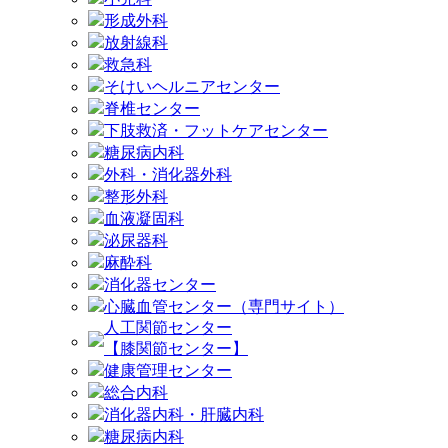
形成外科
放射線科
救急科
そけいヘルニアセンター
脊椎センター
下肢救済・フットケアセンター
糖尿病内科
外科・消化器外科
整形外科
血液凝固科
泌尿器科
麻酔科
消化器センター
心臓血管センター（専門サイト）
人工関節センター
【膝関節センター】
健康管理センター
総合内科
消化器内科・肝臓内科
糖尿病内科