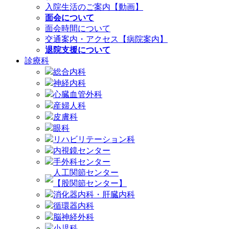
入院生活のご案内【動画】
面会について
面会時間について
交通案内・アクセス【病院案内】
退院支援について
診療科
総合内科
神経内科
心臓血管外科
産婦人科
皮膚科
眼科
リハビリテーション科
内視鏡センター
手外科センター
人工関節センター
【股関節センター】
消化器内科・肝臓内科
循環器内科
脳神経外科
小児科