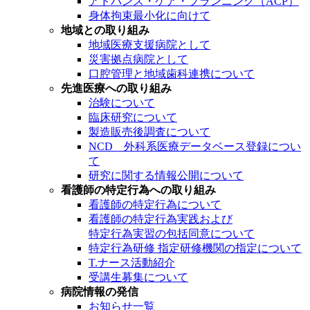
アドバンス・ケア・プランニング（ACP）
身体拘束最小化に向けて
地域との取り組み
地域医療支援病院として
災害拠点病院として
口腔管理と地域歯科連携について
先進医療への取り組み
治験について
臨床研究について
製造販売後調査について
NCD 外科系医療データベース登録につい
て
研究に関する情報公開について
看護師の特定行為への取り組み
看護師の特定行為について
看護師の特定行為実践および
特定行為実習の包括同意について
特定行為研修 指定研修機関の指定について
T.ナース活動紹介
受講生募集について
病院情報の発信
お知らせ一覧