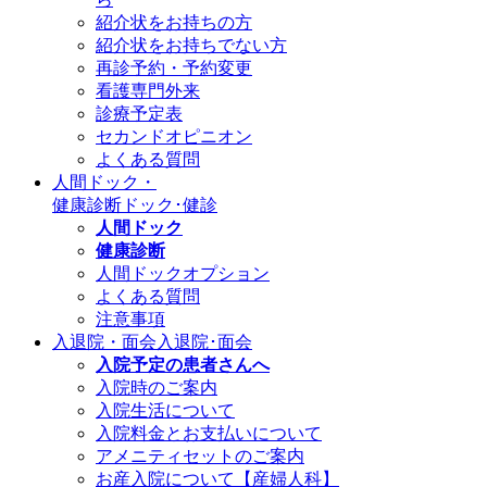
紹介状をお持ちの方
紹介状をお持ちでない方
再診予約・予約変更
看護専門外来
診療予定表
セカンドオピニオン
よくある質問
人間ドック・
健康診断
ドック･健診
人間ドック
健康診断
人間ドックオプション
よくある質問
注意事項
入退院・面会
入退院･面会
入院予定の患者さんへ
入院時のご案内
入院生活について
入院料金とお支払いについて
アメニティセットのご案内
お産入院について【産婦人科】