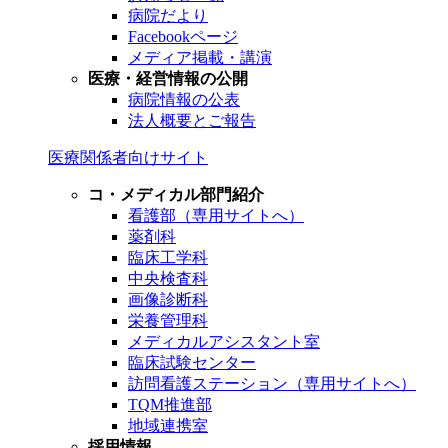
病院だより
Facebookページ
メディア掲載・講演
医療・経営情報の公開
病院情報の公表
法人概要とご報告
医療関係者向けサイト
コ・メディカル部門紹介
看護部（専用サイトへ）
薬剤科
臨床工学科
中央検査科
画像診断科
栄養管理科
メディカルアシスタント室
臨床試験センター
訪問看護ステーション（専用サイトへ）
TQM推進部
地域連携室
採用情報