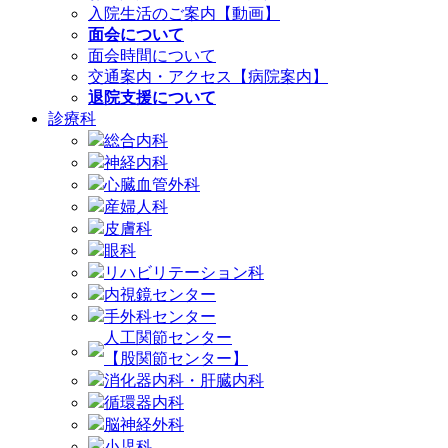
入院生活のご案内【動画】
面会について
面会時間について
交通案内・アクセス【病院案内】
退院支援について
診療科
総合内科
神経内科
心臓血管外科
産婦人科
皮膚科
眼科
リハビリテーション科
内視鏡センター
手外科センター
人工関節センター
【股関節センター】
消化器内科・肝臓内科
循環器内科
脳神経外科
小児科