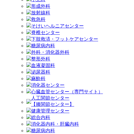
形成外科
放射線科
救急科
そけいヘルニアセンター
脊椎センター
下肢救済・フットケアセンター
糖尿病内科
外科・消化器外科
整形外科
血液凝固科
泌尿器科
麻酔科
消化器センター
心臓血管センター（専門サイト）
人工関節センター
【膝関節センター】
健康管理センター
総合内科
消化器内科・肝臓内科
糖尿病内科