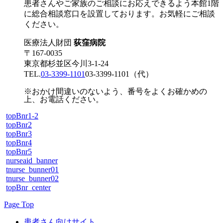
患者さんやご家族のご相談にお応えできるよう本館1階
に総合相談窓口を設置しております。お気軽にご相談
ください。
医療法人財団
荻窪病院
〒167-0035
東京都杉並区今川3-1-24
TEL.
03-3399-1101
03-3399-1101
（代）
※おかけ間違いのないよう、番号をよくお確かめの
上、お電話ください。
topBnr1-2
topBnr2
topBnr3
topBnr4
topBnr5
nurseaid_banner
tnurse_bunner01
tnurse_bunner02
topBnr_center
Page Top
患者さん向けサイト