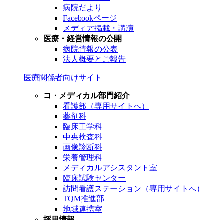
病院だより
Facebookページ
メディア掲載・講演
医療・経営情報の公開
病院情報の公表
法人概要とご報告
医療関係者向けサイト
コ・メディカル部門紹介
看護部（専用サイトへ）
薬剤科
臨床工学科
中央検査科
画像診断科
栄養管理科
メディカルアシスタント室
臨床試験センター
訪問看護ステーション（専用サイトへ）
TQM推進部
地域連携室
採用情報