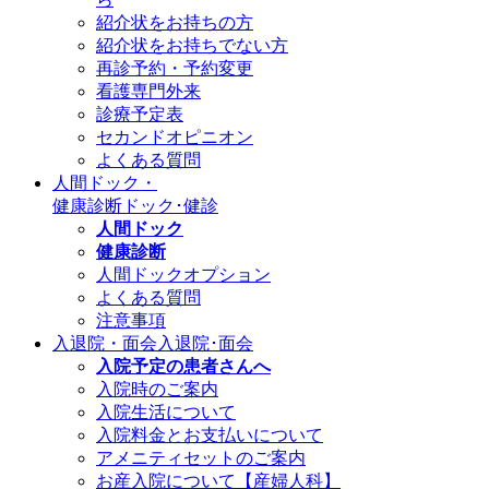
紹介状をお持ちの方
紹介状をお持ちでない方
再診予約・予約変更
看護専門外来
診療予定表
セカンドオピニオン
よくある質問
人間ドック・
健康診断
ドック･健診
人間ドック
健康診断
人間ドックオプション
よくある質問
注意事項
入退院・面会
入退院･面会
入院予定の患者さんへ
入院時のご案内
入院生活について
入院料金とお支払いについて
アメニティセットのご案内
お産入院について【産婦人科】