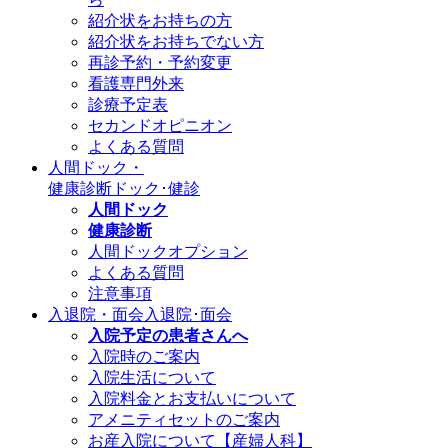
紹介状をお持ちの方
紹介状をお持ちでない方
再診予約・予約変更
看護専門外来
診療予定表
セカンドオピニオン
よくある質問
人間ドック・
健康診断
ドック･健診
人間ドック
健康診断
人間ドックオプション
よくある質問
注意事項
入退院・面会
入退院･面会
入院予定の患者さんへ
入院時のご案内
入院生活について
入院料金とお支払いについて
アメニティセットのご案内
お産入院について【産婦人科】