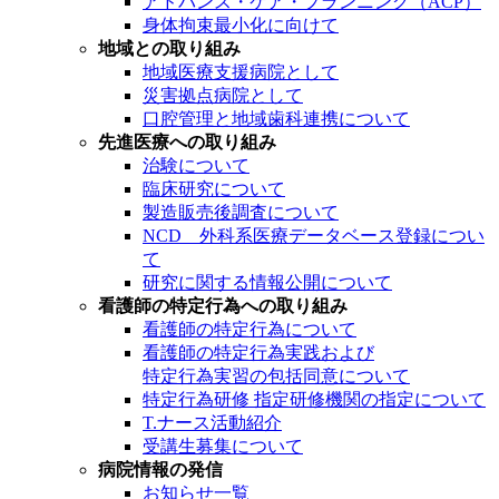
アドバンス・ケア・プランニング（ACP）
身体拘束最小化に向けて
地域との取り組み
地域医療支援病院として
災害拠点病院として
口腔管理と地域歯科連携について
先進医療への取り組み
治験について
臨床研究について
製造販売後調査について
NCD 外科系医療データベース登録につい
て
研究に関する情報公開について
看護師の特定行為への取り組み
看護師の特定行為について
看護師の特定行為実践および
特定行為実習の包括同意について
特定行為研修 指定研修機関の指定について
T.ナース活動紹介
受講生募集について
病院情報の発信
お知らせ一覧