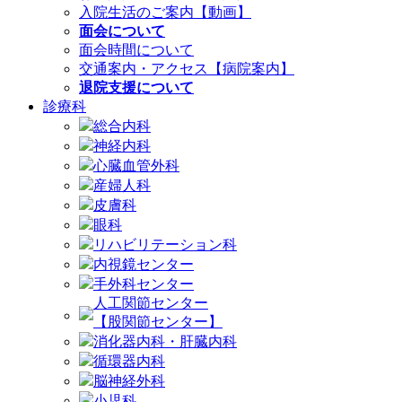
入院生活のご案内【動画】
面会について
面会時間について
交通案内・アクセス【病院案内】
退院支援について
診療科
総合内科
神経内科
心臓血管外科
産婦人科
皮膚科
眼科
リハビリテーション科
内視鏡センター
手外科センター
人工関節センター
【股関節センター】
消化器内科・肝臓内科
循環器内科
脳神経外科
小児科