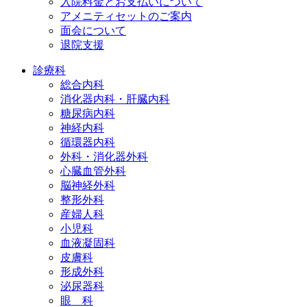
入院料金とお支払いについて
アメニティセットのご案内
面会について
退院支援
診療科
総合内科
消化器内科・肝臓内科
糖尿病内科
神経内科
循環器内科
外科・消化器外科
心臓血管外科
脳神経外科
整形外科
産婦人科
小児科
血液凝固科
皮膚科
形成外科
泌尿器科
眼 科