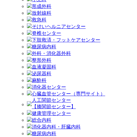
形成外科
放射線科
救急科
そけいヘルニアセンター
脊椎センター
下肢救済・フットケアセンター
糖尿病内科
外科・消化器外科
整形外科
血液凝固科
泌尿器科
麻酔科
消化器センター
心臓血管センター（専門サイト）
人工関節センター
【膝関節センター】
健康管理センター
総合内科
消化器内科・肝臓内科
糖尿病内科