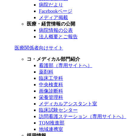
病院だより
Facebookページ
メディア掲載
医療・経営情報の公開
病院情報の公表
法人概要とご報告
医療関係者向けサイト
コ・メディカル部門紹介
看護部（専用サイトへ）
薬剤科
臨床工学科
中央検査科
画像診断科
栄養管理科
メディカルアシスタント室
臨床試験センター
訪問看護ステーション（専用サイトへ）
TQM推進部
地域連携室
採用情報