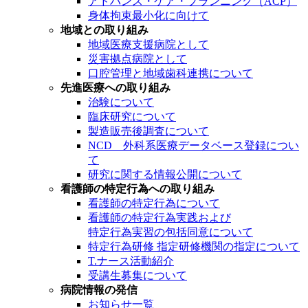
アドバンス・ケア・プランニング（ACP）
身体拘束最小化に向けて
地域との取り組み
地域医療支援病院として
災害拠点病院として
口腔管理と地域歯科連携について
先進医療への取り組み
治験について
臨床研究について
製造販売後調査について
NCD 外科系医療データベース登録につい
て
研究に関する情報公開について
看護師の特定行為への取り組み
看護師の特定行為について
看護師の特定行為実践および
特定行為実習の包括同意について
特定行為研修 指定研修機関の指定について
T.ナース活動紹介
受講生募集について
病院情報の発信
お知らせ一覧