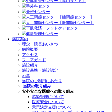
心臓血管センター（専門サイト）
手外科センター
脊椎センター
人工関節センター【膝関節センター】
人工関節センター【股関節センター】
下肢救済・フットケアセンター
健康管理センター
病院案内
理念・院長あいさつ
病院概要
アクセス
フロアガイド
施設紹介
施設基準・施設認定
沿革
当院のご利用にあたり
当院の取り組み
安心安全な医療への取り組み
感染管理について
医療安全について
意思決定支援について