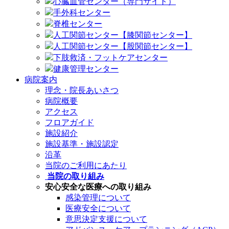
心臓血管センター（専門サイト）
手外科センター
脊椎センター
人工関節センター【膝関節センター】
人工関節センター【股関節センター】
下肢救済・フットケアセンター
健康管理センター
病院案内
理念・院長あいさつ
病院概要
アクセス
フロアガイド
施設紹介
施設基準・施設認定
沿革
当院のご利用にあたり
当院の取り組み
安心安全な医療への取り組み
感染管理について
医療安全について
意思決定支援について