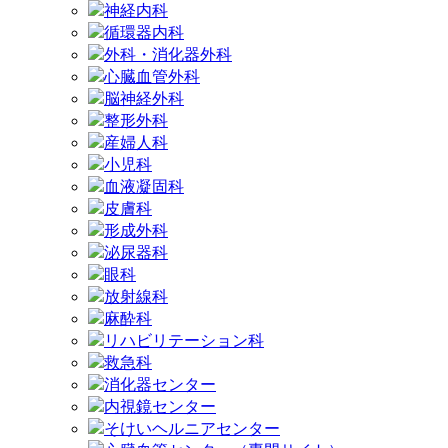
神経内科
循環器内科
外科・消化器外科
心臓血管外科
脳神経外科
整形外科
産婦人科
小児科
血液凝固科
皮膚科
形成外科
泌尿器科
眼科
放射線科
麻酔科
リハビリテーション科
救急科
消化器センター
内視鏡センター
そけいヘルニアセンター