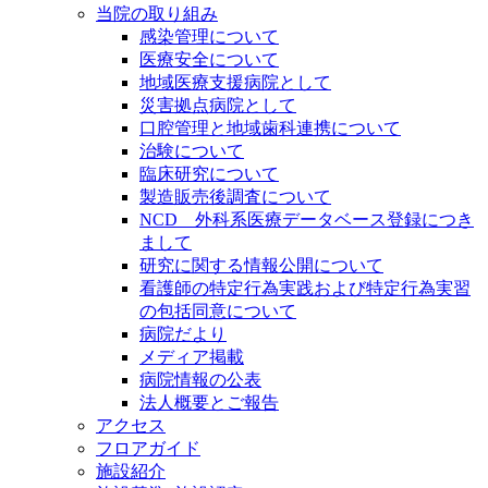
当院の取り組み
感染管理について
医療安全について
地域医療支援病院として
災害拠点病院として
口腔管理と地域歯科連携について
治験について
臨床研究について
製造販売後調査について
NCD 外科系医療データベース登録につき
まして
研究に関する情報公開について
看護師の特定行為実践および特定行為実習
の包括同意について
病院だより
メディア掲載
病院情報の公表
法人概要とご報告
アクセス
フロアガイド
施設紹介