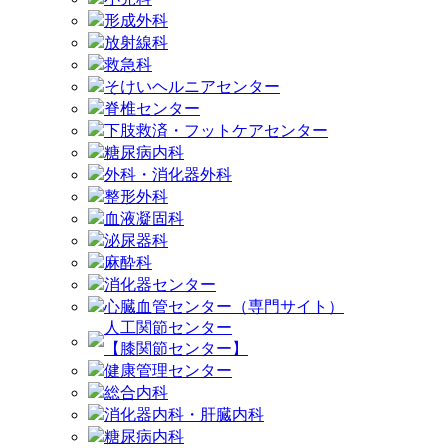
形成外科
放射線科
救急科
そけいヘルニアセンター
脊椎センター
下肢救済・フットケアセンター
糖尿病内科
外科・消化器外科
整形外科
血液凝固科
泌尿器科
麻酔科
消化器センター
心臓血管センター（専門サイト）
人工関節センター
【膝関節センター】
健康管理センター
総合内科
消化器内科・肝臓内科
糖尿病内科