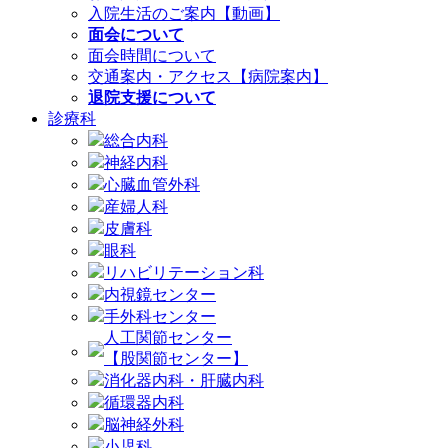
入院生活のご案内【動画】
面会について
面会時間について
交通案内・アクセス【病院案内】
退院支援について
診療科
総合内科
神経内科
心臓血管外科
産婦人科
皮膚科
眼科
リハビリテーション科
内視鏡センター
手外科センター
人工関節センター
【股関節センター】
消化器内科・肝臓内科
循環器内科
脳神経外科
小児科