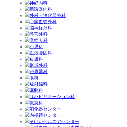
神経内科
循環器内科
外科・消化器外科
心臓血管外科
脳神経外科
整形外科
産婦人科
小児科
血液凝固科
皮膚科
形成外科
泌尿器科
眼科
放射線科
麻酔科
リハビリテーション科
救急科
消化器センター
内視鏡センター
そけいヘルニアセンター