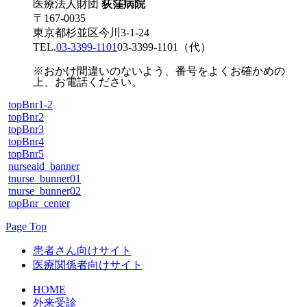
医療法人財団
荻窪病院
〒167-0035
東京都杉並区今川3-1-24
TEL.
03-3399-1101
03-3399-1101
（代）
※おかけ間違いのないよう、番号をよくお確かめの
上、お電話ください。
topBnr1-2
topBnr2
topBnr3
topBnr4
topBnr5
nurseaid_banner
tnurse_bunner01
tnurse_bunner02
topBnr_center
Page Top
患者さん向けサイト
医療関係者向けサイト
HOME
外来受診