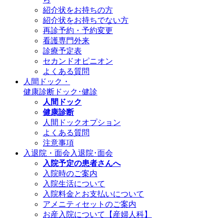
紹介状をお持ちの方
紹介状をお持ちでない方
再診予約・予約変更
看護専門外来
診療予定表
セカンドオピニオン
よくある質問
人間ドック・
健康診断
ドック･健診
人間ドック
健康診断
人間ドックオプション
よくある質問
注意事項
入退院・面会
入退院･面会
入院予定の患者さんへ
入院時のご案内
入院生活について
入院料金とお支払いについて
アメニティセットのご案内
お産入院について【産婦人科】