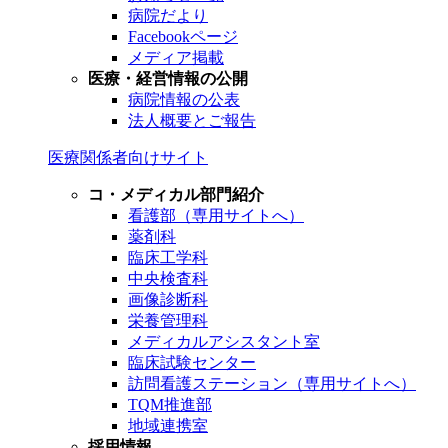
病院だより
Facebookページ
メディア掲載
医療・経営情報の公開
病院情報の公表
法人概要とご報告
医療関係者向けサイト
コ・メディカル部門紹介
看護部（専用サイトへ）
薬剤科
臨床工学科
中央検査科
画像診断科
栄養管理科
メディカルアシスタント室
臨床試験センター
訪問看護ステーション（専用サイトへ）
TQM推進部
地域連携室
採用情報