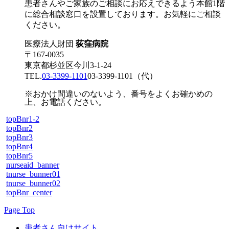
患者さんやご家族のご相談にお応えできるよう本館1階
に総合相談窓口を設置しております。お気軽にご相談
ください。
医療法人財団
荻窪病院
〒167-0035
東京都杉並区今川3-1-24
TEL.
03-3399-1101
03-3399-1101
（代）
※おかけ間違いのないよう、番号をよくお確かめの
上、お電話ください。
topBnr1-2
topBnr2
topBnr3
topBnr4
topBnr5
nurseaid_banner
tnurse_bunner01
tnurse_bunner02
topBnr_center
Page Top
患者さん向けサイト