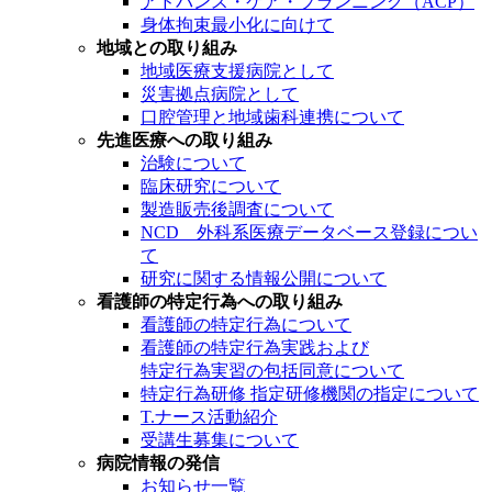
アドバンス・ケア・プランニング（ACP）
身体拘束最小化に向けて
地域との取り組み
地域医療支援病院として
災害拠点病院として
口腔管理と地域歯科連携について
先進医療への取り組み
治験について
臨床研究について
製造販売後調査について
NCD 外科系医療データベース登録につい
て
研究に関する情報公開について
看護師の特定行為への取り組み
看護師の特定行為について
看護師の特定行為実践および
特定行為実習の包括同意について
特定行為研修 指定研修機関の指定について
T.ナース活動紹介
受講生募集について
病院情報の発信
お知らせ一覧