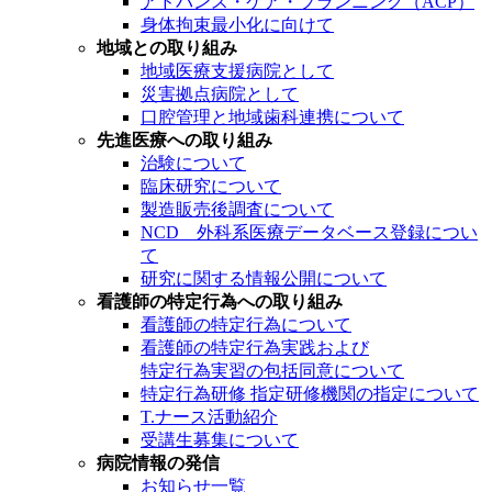
アドバンス・ケア・プランニング（ACP）
身体拘束最小化に向けて
地域との取り組み
地域医療支援病院として
災害拠点病院として
口腔管理と地域歯科連携について
先進医療への取り組み
治験について
臨床研究について
製造販売後調査について
NCD 外科系医療データベース登録につい
て
研究に関する情報公開について
看護師の特定行為への取り組み
看護師の特定行為について
看護師の特定行為実践および
特定行為実習の包括同意について
特定行為研修 指定研修機関の指定について
T.ナース活動紹介
受講生募集について
病院情報の発信
お知らせ一覧