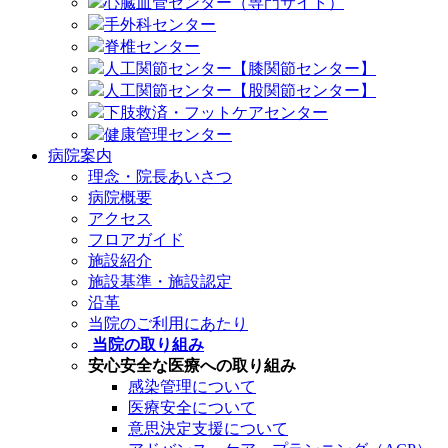
心臓血管センター（専門サイト）
手外科センター
脊椎センター
人工関節センター【膝関節センター】
人工関節センター【股関節センター】
下肢救済・フットケアセンター
健康管理センター
病院案内
理念・院長あいさつ
病院概要
アクセス
フロアガイド
施設紹介
施設基準・施設認定
沿革
当院のご利用にあたり
当院の取り組み
安心安全な医療への取り組み
感染管理について
医療安全について
意思決定支援について