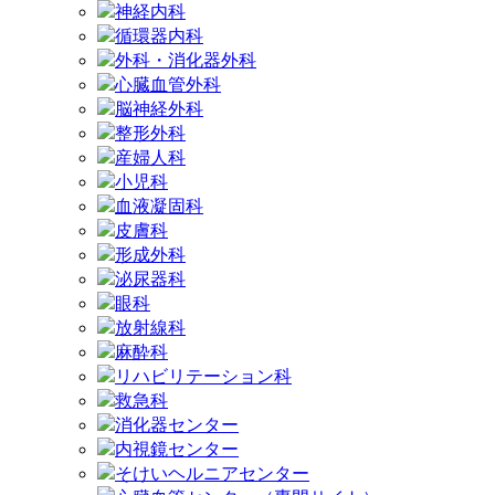
神経内科
循環器内科
外科・消化器外科
心臓血管外科
脳神経外科
整形外科
産婦人科
小児科
血液凝固科
皮膚科
形成外科
泌尿器科
眼科
放射線科
麻酔科
リハビリテーション科
救急科
消化器センター
内視鏡センター
そけいヘルニアセンター