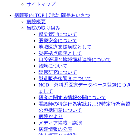
サイトマップ
病院案内 TOP｜理念･院長あいさつ
病院概要
当院の取り組み
感染管理について
医療安全について
地域医療支援病院として
災害拠点病院として
口腔管理と地域歯科連携について
治験について
臨床研究について
製造販売後調査について
NCD 外科系医療データベース登録につき
まして
研究に関する情報公開について
看護師の特定行為実践および特定行為実習
の包括同意について
病院だより
メディア掲載・講演
病院情報の公表