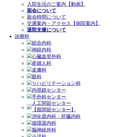
入院生活のご案内【動画】
面会について
面会時間について
交通案内・アクセス【病院案内】
退院支援について
診療科
総合内科
神経内科
心臓血管外科
産婦人科
皮膚科
眼科
リハビリテーション科
内視鏡センター
手外科センター
人工関節センター
【股関節センター】
消化器内科・肝臓内科
循環器内科
脳神経外科
小児科