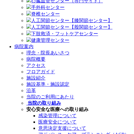
心臓血管センター（専門サイト）
手外科センター
脊椎センター
人工関節センター【膝関節センター】
人工関節センター【股関節センター】
下肢救済・フットケアセンター
健康管理センター
病院案内
理念・院長あいさつ
病院概要
アクセス
フロアガイド
施設紹介
施設基準・施設認定
沿革
当院のご利用にあたり
当院の取り組み
安心安全な医療への取り組み
感染管理について
医療安全について
意思決定支援について