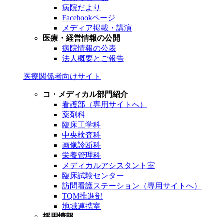
病院だより
Facebookページ
メディア掲載・講演
医療・経営情報の公開
病院情報の公表
法人概要とご報告
医療関係者向けサイト
コ・メディカル部門紹介
看護部（専用サイトへ）
薬剤科
臨床工学科
中央検査科
画像診断科
栄養管理科
メディカルアシスタント室
臨床試験センター
訪問看護ステーション（専用サイトへ）
TQM推進部
地域連携室
採用情報