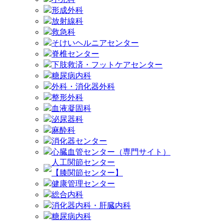
形成外科
放射線科
救急科
そけいヘルニアセンター
脊椎センター
下肢救済・フットケアセンター
糖尿病内科
外科・消化器外科
整形外科
血液凝固科
泌尿器科
麻酔科
消化器センター
心臓血管センター（専門サイト）
人工関節センター
【膝関節センター】
健康管理センター
総合内科
消化器内科・肝臓内科
糖尿病内科