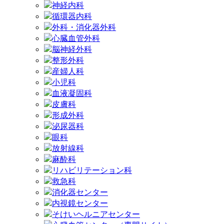
神経内科
循環器内科
外科・消化器外科
心臓血管外科
脳神経外科
整形外科
産婦人科
小児科
血液凝固科
皮膚科
形成外科
泌尿器科
眼科
放射線科
麻酔科
リハビリテーション科
救急科
消化器センター
内視鏡センター
そけいヘルニアセンター