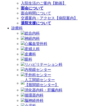
入院生活のご案内【動画】
面会について
面会時間について
交通案内・アクセス【病院案内】
退院支援について
診療科
総合内科
神経内科
心臓血管外科
産婦人科
皮膚科
眼科
リハビリテーション科
内視鏡センター
手外科センター
人工関節センター
【股関節センター】
消化器内科・肝臓内科
循環器内科
脳神経外科
小児科