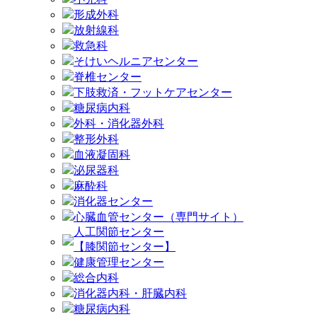
形成外科
放射線科
救急科
そけいヘルニアセンター
脊椎センター
下肢救済・フットケアセンター
糖尿病内科
外科・消化器外科
整形外科
血液凝固科
泌尿器科
麻酔科
消化器センター
心臓血管センター（専門サイト）
人工関節センター
【膝関節センター】
健康管理センター
総合内科
消化器内科・肝臓内科
糖尿病内科