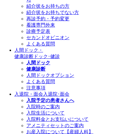
紹介状をお持ちの方
紹介状をお持ちでない方
再診予約・予約変更
看護専門外来
診療予定表
セカンドオピニオン
よくある質問
人間ドック・
健康診断
ドック･健診
人間ドック
健康診断
人間ドックオプション
よくある質問
注意事項
入退院・面会
入退院･面会
入院予定の患者さんへ
入院時のご案内
入院生活について
入院料金とお支払いについて
アメニティセットのご案内
お産入院について【産婦人科】