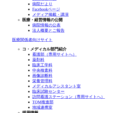
病院だより
Facebookページ
メディア掲載・講演
医療・経営情報の公開
病院情報の公表
法人概要とご報告
医療関係者向けサイト
コ・メディカル部門紹介
看護部（専用サイトへ）
薬剤科
臨床工学科
中央検査科
画像診断科
栄養管理科
メディカルアシスタント室
臨床試験センター
訪問看護ステーション（専用サイトへ）
TQM推進部
地域連携室
採用情報