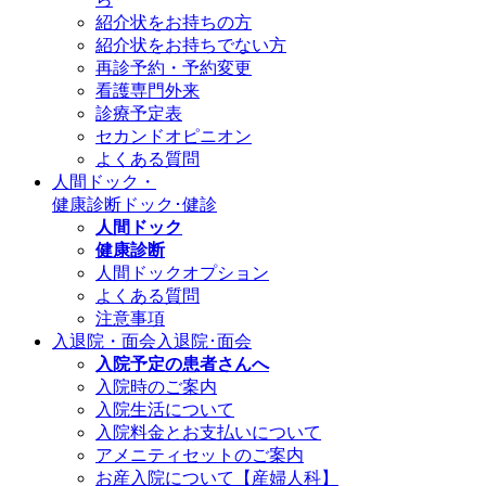
紹介状をお持ちの方
紹介状をお持ちでない方
再診予約・予約変更
看護専門外来
診療予定表
セカンドオピニオン
よくある質問
人間ドック・
健康診断
ドック･健診
人間ドック
健康診断
人間ドックオプション
よくある質問
注意事項
入退院・面会
入退院･面会
入院予定の患者さんへ
入院時のご案内
入院生活について
入院料金とお支払いについて
アメニティセットのご案内
お産入院について【産婦人科】