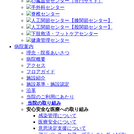
心臓血管センター（専門サイト）
手外科センター
脊椎センター
人工関節センター【膝関節センター】
人工関節センター【股関節センター】
下肢救済・フットケアセンター
健康管理センター
病院案内
理念・院長あいさつ
病院概要
アクセス
フロアガイド
施設紹介
施設基準・施設認定
沿革
当院のご利用にあたり
当院の取り組み
安心安全な医療への取り組み
感染管理について
医療安全について
意思決定支援について