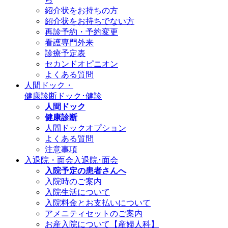
紹介状をお持ちの方
紹介状をお持ちでない方
再診予約・予約変更
看護専門外来
診療予定表
セカンドオピニオン
よくある質問
人間ドック・
健康診断
ドック･健診
人間ドック
健康診断
人間ドックオプション
よくある質問
注意事項
入退院・面会
入退院･面会
入院予定の患者さんへ
入院時のご案内
入院生活について
入院料金とお支払いについて
アメニティセットのご案内
お産入院について【産婦人科】