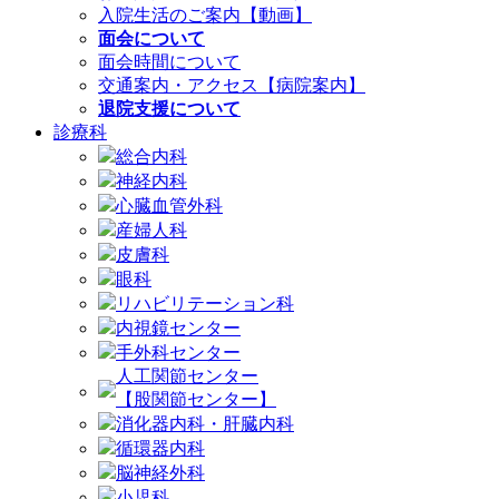
入院生活のご案内【動画】
面会について
面会時間について
交通案内・アクセス【病院案内】
退院支援について
診療科
総合内科
神経内科
心臓血管外科
産婦人科
皮膚科
眼科
リハビリテーション科
内視鏡センター
手外科センター
人工関節センター
【股関節センター】
消化器内科・肝臓内科
循環器内科
脳神経外科
小児科