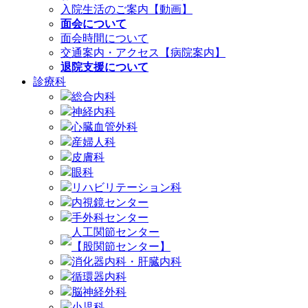
入院生活のご案内【動画】
面会について
面会時間について
交通案内・アクセス【病院案内】
退院支援について
診療科
総合内科
神経内科
心臓血管外科
産婦人科
皮膚科
眼科
リハビリテーション科
内視鏡センター
手外科センター
人工関節センター
【股関節センター】
消化器内科・肝臓内科
循環器内科
脳神経外科
小児科