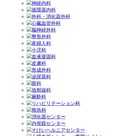
神経内科
循環器内科
外科・消化器外科
心臓血管外科
脳神経外科
整形外科
産婦人科
小児科
血液凝固科
皮膚科
形成外科
泌尿器科
眼科
放射線科
麻酔科
リハビリテーション科
救急科
消化器センター
内視鏡センター
そけいヘルニアセンター