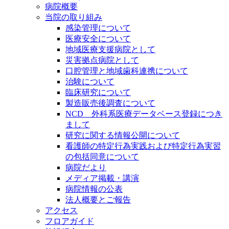
病院概要
当院の取り組み
感染管理について
医療安全について
地域医療支援病院として
災害拠点病院として
口腔管理と地域歯科連携について
治験について
臨床研究について
製造販売後調査について
NCD 外科系医療データベース登録につき
まして
研究に関する情報公開について
看護師の特定行為実践および特定行為実習
の包括同意について
病院だより
メディア掲載・講演
病院情報の公表
法人概要とご報告
アクセス
フロアガイド