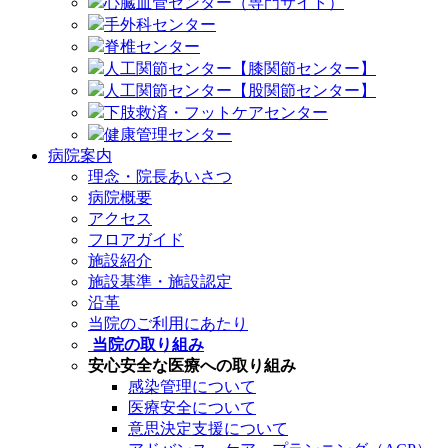
心臓血管センター（専門サイト）
手外科センター
脊椎センター
人工関節センター【膝関節センター】
人工関節センター【股関節センター】
下肢救済・フットケアセンター
健康管理センター
病院案内
理念・院長あいさつ
病院概要
アクセス
フロアガイド
施設紹介
施設基準・施設認定
沿革
当院のご利用にあたり
当院の取り組み
安心安全な医療への取り組み
感染管理について
医療安全について
意思決定支援について