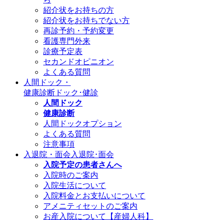
紹介状をお持ちの方
紹介状をお持ちでない方
再診予約・予約変更
看護専門外来
診療予定表
セカンドオピニオン
よくある質問
人間ドック・
健康診断
ドック･健診
人間ドック
健康診断
人間ドックオプション
よくある質問
注意事項
入退院・面会
入退院･面会
入院予定の患者さんへ
入院時のご案内
入院生活について
入院料金とお支払いについて
アメニティセットのご案内
お産入院について【産婦人科】