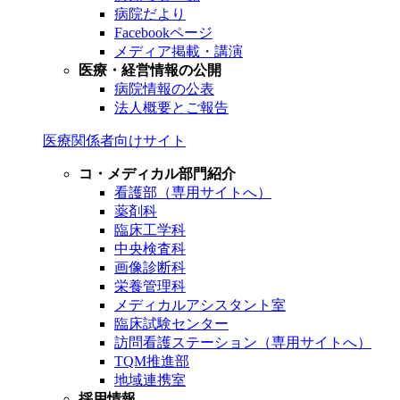
病院だより
Facebookページ
メディア掲載・講演
医療・経営情報の公開
病院情報の公表
法人概要とご報告
医療関係者向けサイト
コ・メディカル部門紹介
看護部（専用サイトへ）
薬剤科
臨床工学科
中央検査科
画像診断科
栄養管理科
メディカルアシスタント室
臨床試験センター
訪問看護ステーション（専用サイトへ）
TQM推進部
地域連携室
採用情報