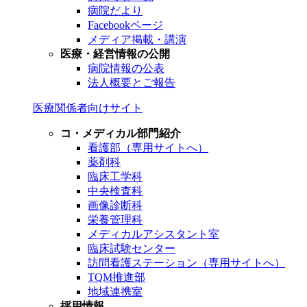
病院だより
Facebookページ
メディア掲載・講演
医療・経営情報の公開
病院情報の公表
法人概要とご報告
医療関係者向けサイト
コ・メディカル部門紹介
看護部（専用サイトへ）
薬剤科
臨床工学科
中央検査科
画像診断科
栄養管理科
メディカルアシスタント室
臨床試験センター
訪問看護ステーション（専用サイトへ）
TQM推進部
地域連携室
採用情報