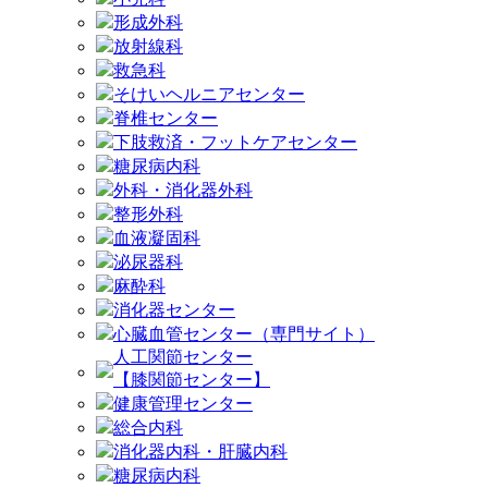
形成外科
放射線科
救急科
そけいヘルニアセンター
脊椎センター
下肢救済・フットケアセンター
糖尿病内科
外科・消化器外科
整形外科
血液凝固科
泌尿器科
麻酔科
消化器センター
心臓血管センター（専門サイト）
人工関節センター
【膝関節センター】
健康管理センター
総合内科
消化器内科・肝臓内科
糖尿病内科