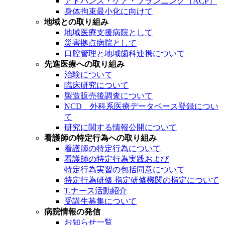
アドバンス・ケア・プランニング（ACP）
身体拘束最小化に向けて
地域との取り組み
地域医療支援病院として
災害拠点病院として
口腔管理と地域歯科連携について
先進医療への取り組み
治験について
臨床研究について
製造販売後調査について
NCD 外科系医療データベース登録につい
て
研究に関する情報公開について
看護師の特定行為への取り組み
看護師の特定行為について
看護師の特定行為実践および
特定行為実習の包括同意について
特定行為研修 指定研修機関の指定について
T.ナース活動紹介
受講生募集について
病院情報の発信
お知らせ一覧