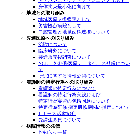
アドバンス・ケア・プランニング（ACP）
身体拘束最小化に向けて
地域との取り組み
地域医療支援病院として
災害拠点病院として
口腔管理と地域歯科連携について
先進医療への取り組み
治験について
臨床研究について
製造販売後調査について
NCD 外科系医療データベース登録につい
て
研究に関する情報公開について
看護師の特定行為への取り組み
看護師の特定行為について
看護師の特定行為実践および
特定行為実習の包括同意について
特定行為研修 指定研修機関の指定について
T.ナース活動紹介
受講生募集について
病院情報の発信
お知らせ一覧