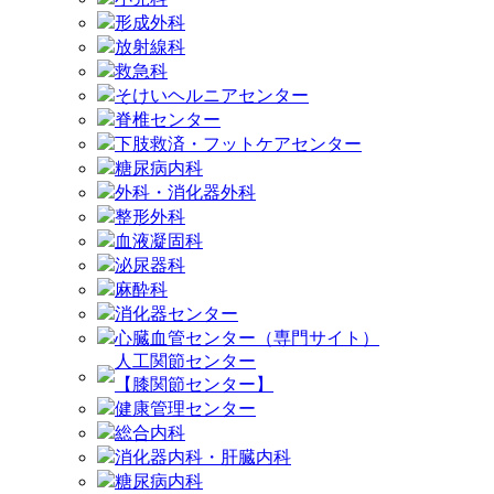
形成外科
放射線科
救急科
そけいヘルニアセンター
脊椎センター
下肢救済・フットケアセンター
糖尿病内科
外科・消化器外科
整形外科
血液凝固科
泌尿器科
麻酔科
消化器センター
心臓血管センター（専門サイト）
人工関節センター
【膝関節センター】
健康管理センター
総合内科
消化器内科・肝臓内科
糖尿病内科