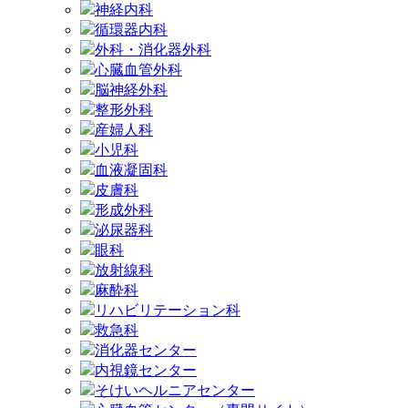
神経内科
循環器内科
外科・消化器外科
心臓血管外科
脳神経外科
整形外科
産婦人科
小児科
血液凝固科
皮膚科
形成外科
泌尿器科
眼科
放射線科
麻酔科
リハビリテーション科
救急科
消化器センター
内視鏡センター
そけいヘルニアセンター