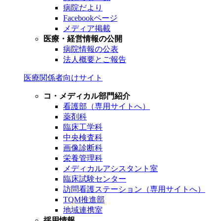
病院だより
Facebookページ
メディア掲載
医療・経営情報の公開
病院情報の公表
法人概要とご報告
医療関係者向けサイト
コ・メディカル部門紹介
看護部（専用サイトへ）
薬剤科
臨床工学科
中央検査科
画像診断科
栄養管理科
メディカルアシスタント室
臨床試験センター
訪問看護ステーション（専用サイトへ）
TQM推進部
地域連携室
採用情報