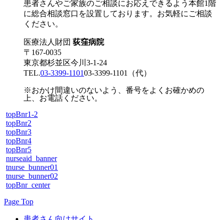
患者さんやご家族のご相談にお応えできるよう本館1階
に総合相談窓口を設置しております。お気軽にご相談
ください。
医療法人財団
荻窪病院
〒167-0035
東京都杉並区今川3-1-24
TEL.
03-3399-1101
03-3399-1101
（代）
※おかけ間違いのないよう、番号をよくお確かめの
上、お電話ください。
topBnr1-2
topBnr2
topBnr3
topBnr4
topBnr5
nurseaid_banner
tnurse_bunner01
tnurse_bunner02
topBnr_center
Page Top
患者さん向けサイト