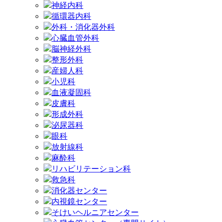
神経内科
循環器内科
外科・消化器外科
心臓血管外科
脳神経外科
整形外科
産婦人科
小児科
血液凝固科
皮膚科
形成外科
泌尿器科
眼科
放射線科
麻酔科
リハビリテーション科
救急科
消化器センター
内視鏡センター
そけいヘルニアセンター