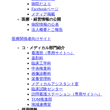
病院だより
Facebookページ
メディア掲載
医療・経営情報の公開
病院情報の公表
法人概要とご報告
医療関係者向けサイト
コ・メディカル部門紹介
看護部（専用サイトへ）
薬剤科
臨床工学科
中央検査科
画像診断科
栄養管理科
メディカルアシスタント室
臨床試験センター
訪問看護ステーション（専用サイトへ）
TQM推進部
地域連携室
採用情報