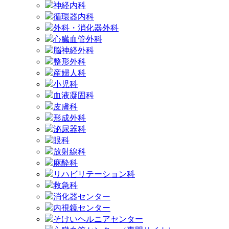
神経内科
循環器内科
外科・消化器外科
心臓血管外科
脳神経外科
整形外科
産婦人科
小児科
血液凝固科
皮膚科
形成外科
泌尿器科
眼科
放射線科
麻酔科
リハビリテーション科
救急科
消化器センター
内視鏡センター
そけいヘルニアセンター