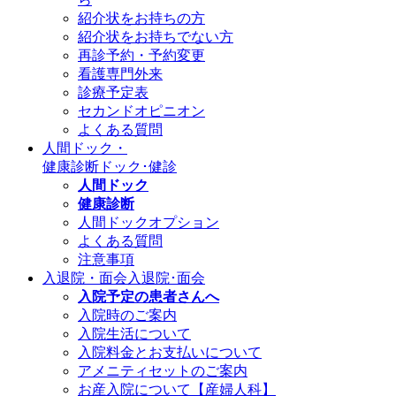
紹介状をお持ちの方
紹介状をお持ちでない方
再診予約・予約変更
看護専門外来
診療予定表
セカンドオピニオン
よくある質問
人間ドック・
健康診断
ドック･健診
人間ドック
健康診断
人間ドックオプション
よくある質問
注意事項
入退院・面会
入退院･面会
入院予定の患者さんへ
入院時のご案内
入院生活について
入院料金とお支払いについて
アメニティセットのご案内
お産入院について【産婦人科】