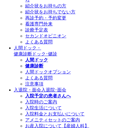
紹介状をお持ちの方
紹介状をお持ちでない方
再診予約・予約変更
看護専門外来
診療予定表
セカンドオピニオン
よくある質問
人間ドック・
健康診断
ドック･健診
人間ドック
健康診断
人間ドックオプション
よくある質問
注意事項
入退院・面会
入退院･面会
入院予定の患者さんへ
入院時のご案内
入院生活について
入院料金とお支払いについて
アメニティセットのご案内
お産入院について【産婦人科】