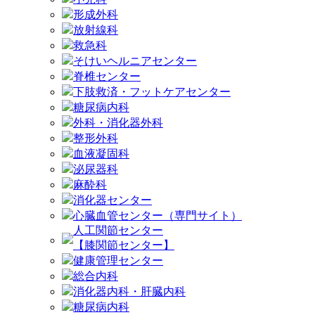
形成外科
放射線科
救急科
そけいヘルニアセンター
脊椎センター
下肢救済・フットケアセンター
糖尿病内科
外科・消化器外科
整形外科
血液凝固科
泌尿器科
麻酔科
消化器センター
心臓血管センター（専門サイト）
人工関節センター
【膝関節センター】
健康管理センター
総合内科
消化器内科・肝臓内科
糖尿病内科