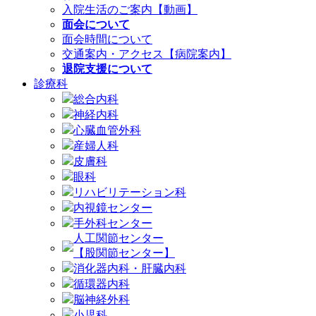
入院生活のご案内【動画】
面会について
面会時間について
交通案内・アクセス【病院案内】
退院支援について
診療科
総合内科
神経内科
心臓血管外科
産婦人科
皮膚科
眼科
リハビリテーション科
内視鏡センター
手外科センター
人工関節センター
【股関節センター】
消化器内科・肝臓内科
循環器内科
脳神経外科
小児科