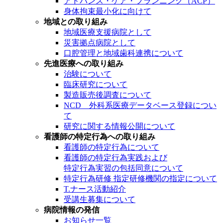
アドバンス・ケア・プランニング（ACP）
身体拘束最小化に向けて
地域との取り組み
地域医療支援病院として
災害拠点病院として
口腔管理と地域歯科連携について
先進医療への取り組み
治験について
臨床研究について
製造販売後調査について
NCD 外科系医療データベース登録につい
て
研究に関する情報公開について
看護師の特定行為への取り組み
看護師の特定行為について
看護師の特定行為実践および
特定行為実習の包括同意について
特定行為研修 指定研修機関の指定について
T.ナース活動紹介
受講生募集について
病院情報の発信
お知らせ一覧