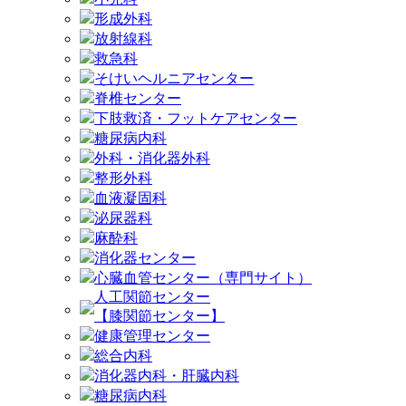
形成外科
放射線科
救急科
そけいヘルニアセンター
脊椎センター
下肢救済・フットケアセンター
糖尿病内科
外科・消化器外科
整形外科
血液凝固科
泌尿器科
麻酔科
消化器センター
心臓血管センター（専門サイト）
人工関節センター
【膝関節センター】
健康管理センター
総合内科
消化器内科・肝臓内科
糖尿病内科