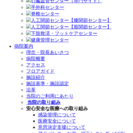
心臓血管センター（専門サイト）
手外科センター
脊椎センター
人工関節センター【膝関節センター】
人工関節センター【股関節センター】
下肢救済・フットケアセンター
健康管理センター
病院案内
理念・院長あいさつ
病院概要
アクセス
フロアガイド
施設紹介
施設基準・施設認定
沿革
当院のご利用にあたり
当院の取り組み
安心安全な医療への取り組み
感染管理について
医療安全について
意思決定支援について