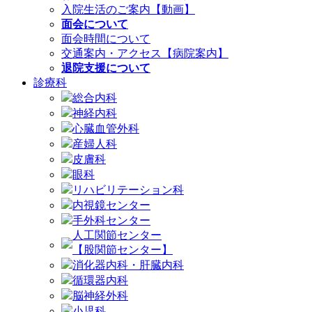
入院生活のご案内【動画】
面会について
面会時間について
交通案内・アクセス【病院案内】
退院支援について
診療科
総合内科
神経内科
心臓血管外科
産婦人科
皮膚科
眼科
リハビリテーション科
内視鏡センター
手外科センター
人工関節センター
【股関節センター】
消化器内科・肝臓内科
循環器内科
脳神経外科
小児科