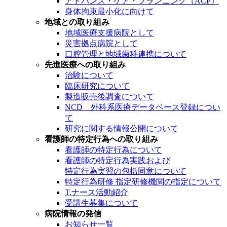
アドバンス・ケア・プランニング（ACP）
身体拘束最小化に向けて
地域との取り組み
地域医療支援病院として
災害拠点病院として
口腔管理と地域歯科連携について
先進医療への取り組み
治験について
臨床研究について
製造販売後調査について
NCD 外科系医療データベース登録につい
て
研究に関する情報公開について
看護師の特定行為への取り組み
看護師の特定行為について
看護師の特定行為実践および
特定行為実習の包括同意について
特定行為研修 指定研修機関の指定について
T.ナース活動紹介
受講生募集について
病院情報の発信
お知らせ一覧