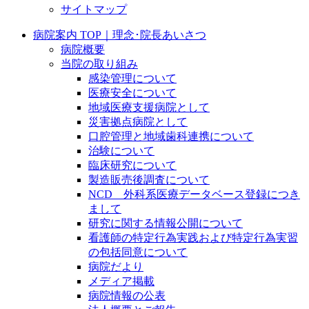
サイトマップ
病院案内 TOP｜理念･院長あいさつ
病院概要
当院の取り組み
感染管理について
医療安全について
地域医療支援病院として
災害拠点病院として
口腔管理と地域歯科連携について
治験について
臨床研究について
製造販売後調査について
NCD 外科系医療データベース登録につき
まして
研究に関する情報公開について
看護師の特定行為実践および特定行為実習
の包括同意について
病院だより
メディア掲載
病院情報の公表