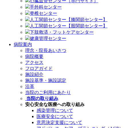
心臓血管センター（専門サイト）
手外科センター
脊椎センター
人工関節センター【膝関節センター】
人工関節センター【股関節センター】
下肢救済・フットケアセンター
健康管理センター
病院案内
理念・院長あいさつ
病院概要
アクセス
フロアガイド
施設紹介
施設基準・施設認定
沿革
当院のご利用にあたり
当院の取り組み
安心安全な医療への取り組み
感染管理について
医療安全について
意思決定支援について