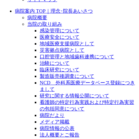
病院案内 TOP｜理念･院長あいさつ
病院概要
当院の取り組み
感染管理について
医療安全について
地域医療支援病院として
災害拠点病院として
口腔管理と地域歯科連携について
治験について
臨床研究について
製造販売後調査について
NCD 外科系医療データベース登録につき
まして
研究に関する情報公開について
看護師の特定行為実践および特定行為実習
の包括同意について
病院だより
メディア掲載
病院情報の公表
法人概要とご報告