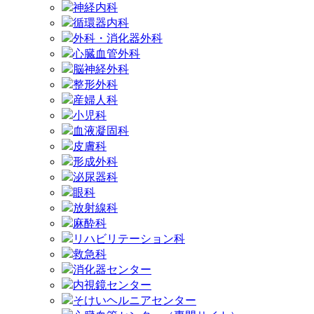
神経内科
循環器内科
外科・消化器外科
心臓血管外科
脳神経外科
整形外科
産婦人科
小児科
血液凝固科
皮膚科
形成外科
泌尿器科
眼科
放射線科
麻酔科
リハビリテーション科
救急科
消化器センター
内視鏡センター
そけいヘルニアセンター