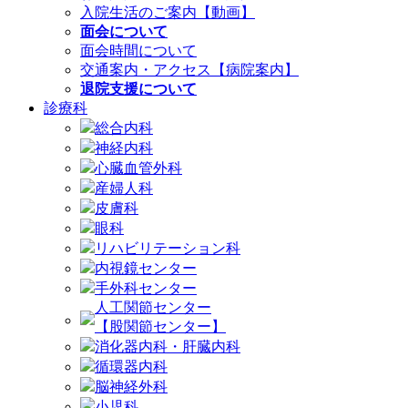
入院生活のご案内【動画】
面会について
面会時間について
交通案内・アクセス【病院案内】
退院支援について
診療科
総合内科
神経内科
心臓血管外科
産婦人科
皮膚科
眼科
リハビリテーション科
内視鏡センター
手外科センター
人工関節センター
【股関節センター】
消化器内科・肝臓内科
循環器内科
脳神経外科
小児科