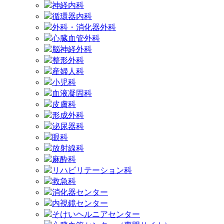
神経内科
循環器内科
外科・消化器外科
心臓血管外科
脳神経外科
整形外科
産婦人科
小児科
血液凝固科
皮膚科
形成外科
泌尿器科
眼科
放射線科
麻酔科
リハビリテーション科
救急科
消化器センター
内視鏡センター
そけいヘルニアセンター