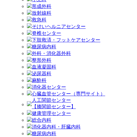
形成外科
放射線科
救急科
そけいヘルニアセンター
脊椎センター
下肢救済・フットケアセンター
糖尿病内科
外科・消化器外科
整形外科
血液凝固科
泌尿器科
麻酔科
消化器センター
心臓血管センター（専門サイト）
人工関節センター
【膝関節センター】
健康管理センター
総合内科
消化器内科・肝臓内科
糖尿病内科