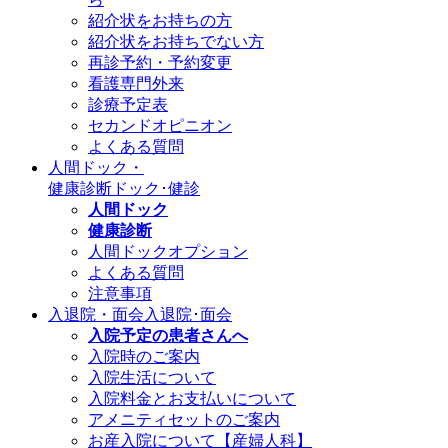
紹介状をお持ちの方
紹介状をお持ちでない方
再診予約・予約変更
看護専門外来
診療予定表
セカンドオピニオン
よくある質問
人間ドック・
健康診断
ドック･健診
人間ドック
健康診断
人間ドックオプション
よくある質問
注意事項
入退院・面会
入退院･面会
入院予定の患者さんへ
入院時のご案内
入院生活について
入院料金とお支払いについて
アメニティセットのご案内
お産入院について【産婦人科】