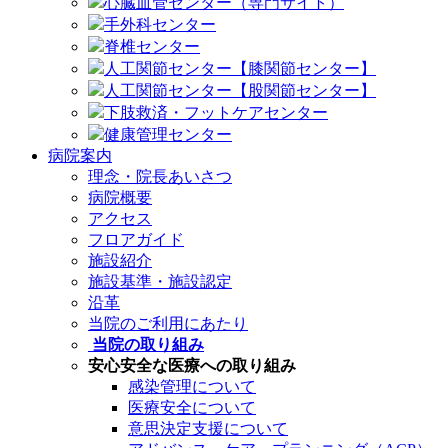
心臓血管センター（専門サイト）
手外科センター
脊椎センター
人工関節センター【膝関節センター】
人工関節センター【股関節センター】
下肢救済・フットケアセンター
健康管理センター
病院案内
理念・院長あいさつ
病院概要
アクセス
フロアガイド
施設紹介
施設基準・施設認定
沿革
当院のご利用にあたり
当院の取り組み
安心安全な医療への取り組み
感染管理について
医療安全について
意思決定支援について