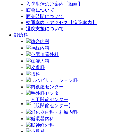
入院生活のご案内【動画】
面会について
面会時間について
交通案内・アクセス【病院案内】
退院支援について
診療科
総合内科
神経内科
心臓血管外科
産婦人科
皮膚科
眼科
リハビリテーション科
内視鏡センター
手外科センター
人工関節センター
【股関節センター】
消化器内科・肝臓内科
循環器内科
脳神経外科
小児科