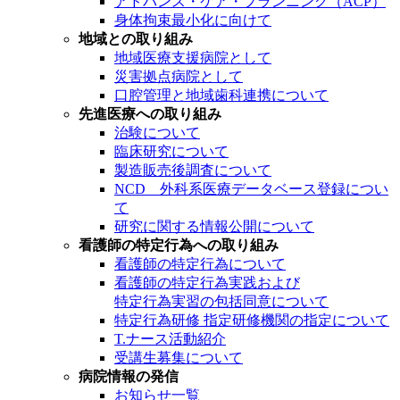
アドバンス・ケア・プランニング（ACP）
身体拘束最小化に向けて
地域との取り組み
地域医療支援病院として
災害拠点病院として
口腔管理と地域歯科連携について
先進医療への取り組み
治験について
臨床研究について
製造販売後調査について
NCD 外科系医療データベース登録につい
て
研究に関する情報公開について
看護師の特定行為への取り組み
看護師の特定行為について
看護師の特定行為実践および
特定行為実習の包括同意について
特定行為研修 指定研修機関の指定について
T.ナース活動紹介
受講生募集について
病院情報の発信
お知らせ一覧