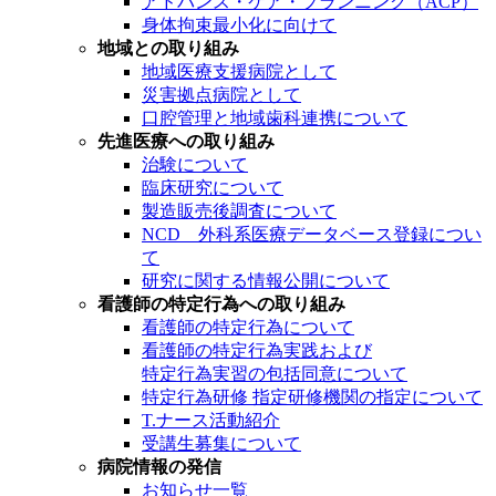
アドバンス・ケア・プランニング（ACP）
身体拘束最小化に向けて
地域との取り組み
地域医療支援病院として
災害拠点病院として
口腔管理と地域歯科連携について
先進医療への取り組み
治験について
臨床研究について
製造販売後調査について
NCD 外科系医療データベース登録につい
て
研究に関する情報公開について
看護師の特定行為への取り組み
看護師の特定行為について
看護師の特定行為実践および
特定行為実習の包括同意について
特定行為研修 指定研修機関の指定について
T.ナース活動紹介
受講生募集について
病院情報の発信
お知らせ一覧