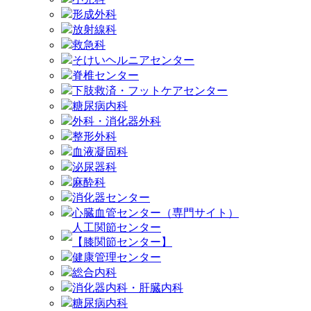
形成外科
放射線科
救急科
そけいヘルニアセンター
脊椎センター
下肢救済・フットケアセンター
糖尿病内科
外科・消化器外科
整形外科
血液凝固科
泌尿器科
麻酔科
消化器センター
心臓血管センター（専門サイト）
人工関節センター
【膝関節センター】
健康管理センター
総合内科
消化器内科・肝臓内科
糖尿病内科