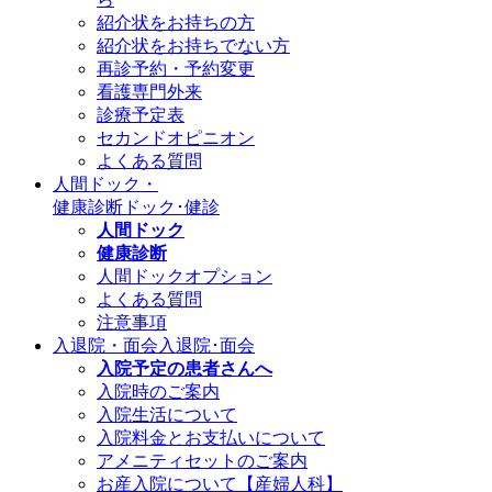
紹介状をお持ちの方
紹介状をお持ちでない方
再診予約・予約変更
看護専門外来
診療予定表
セカンドオピニオン
よくある質問
人間ドック・
健康診断
ドック･健診
人間ドック
健康診断
人間ドックオプション
よくある質問
注意事項
入退院・面会
入退院･面会
入院予定の患者さんへ
入院時のご案内
入院生活について
入院料金とお支払いについて
アメニティセットのご案内
お産入院について【産婦人科】