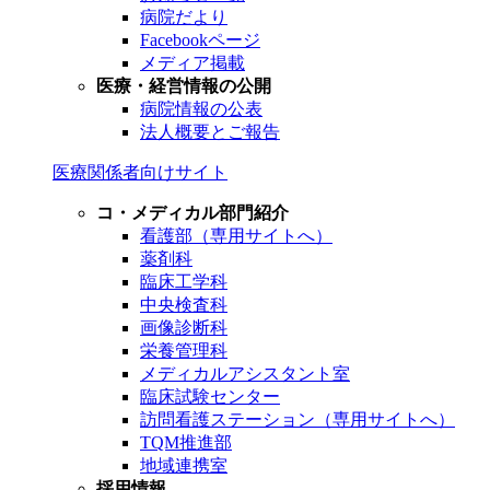
病院だより
Facebookページ
メディア掲載
医療・経営情報の公開
病院情報の公表
法人概要とご報告
医療関係者向けサイト
コ・メディカル部門紹介
看護部（専用サイトへ）
薬剤科
臨床工学科
中央検査科
画像診断科
栄養管理科
メディカルアシスタント室
臨床試験センター
訪問看護ステーション（専用サイトへ）
TQM推進部
地域連携室
採用情報