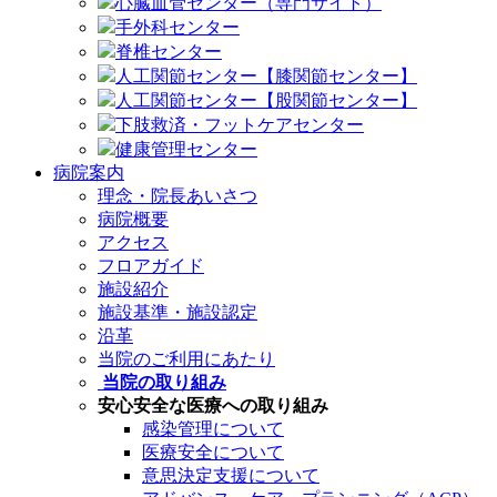
心臓血管センター（専門サイト）
手外科センター
脊椎センター
人工関節センター【膝関節センター】
人工関節センター【股関節センター】
下肢救済・フットケアセンター
健康管理センター
病院案内
理念・院長あいさつ
病院概要
アクセス
フロアガイド
施設紹介
施設基準・施設認定
沿革
当院のご利用にあたり
当院の取り組み
安心安全な医療への取り組み
感染管理について
医療安全について
意思決定支援について