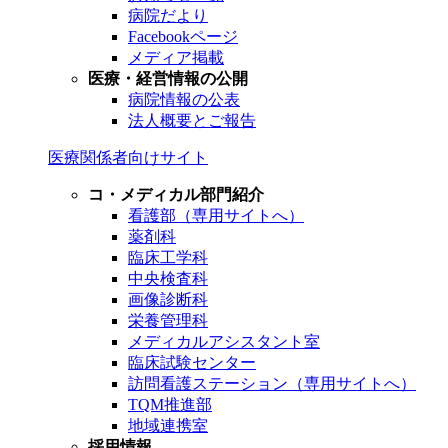
病院だより
Facebookページ
メディア掲載
医療・経営情報の公開
病院情報の公表
法人概要とご報告
医療関係者向けサイト
コ・メディカル部門紹介
看護部（専用サイトへ）
薬剤科
臨床工学科
中央検査科
画像診断科
栄養管理科
メディカルアシスタント室
臨床試験センター
訪問看護ステーション（専用サイトへ）
TQM推進部
地域連携室
採用情報