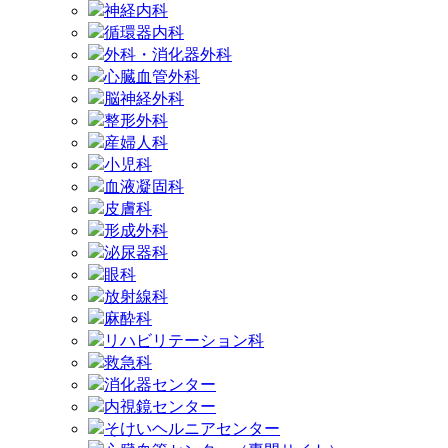
神経内科
循環器内科
外科・消化器外科
心臓血管外科
脳神経外科
整形外科
産婦人科
小児科
血液凝固科
皮膚科
形成外科
泌尿器科
眼科
放射線科
麻酔科
リハビリテーション科
救急科
消化器センター
内視鏡センター
そけいヘルニアセンター