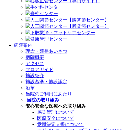
心臓血管センター（専門サイト）
手外科センター
脊椎センター
人工関節センター【膝関節センター】
人工関節センター【股関節センター】
下肢救済・フットケアセンター
健康管理センター
病院案内
理念・院長あいさつ
病院概要
アクセス
フロアガイド
施設紹介
施設基準・施設認定
沿革
当院のご利用にあたり
当院の取り組み
安心安全な医療への取り組み
感染管理について
医療安全について
意思決定支援について