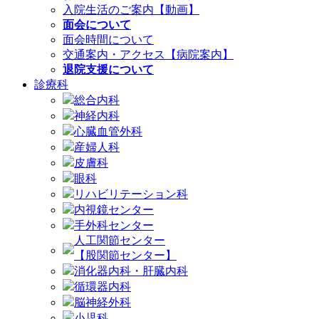
入院生活のご案内【動画】
面会について
面会時間について
交通案内・アクセス【病院案内】
退院支援について
診療科
総合内科
神経内科
心臓血管外科
産婦人科
皮膚科
眼科
リハビリテーション科
内視鏡センター
手外科センター
人工関節センター
【股関節センター】
消化器内科・肝臓内科
循環器内科
脳神経外科
小児科