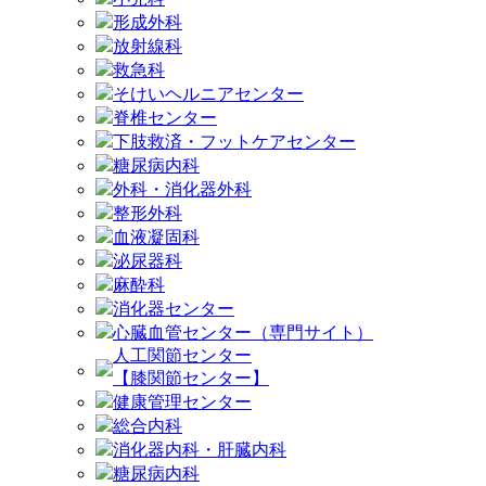
形成外科
放射線科
救急科
そけいヘルニアセンター
脊椎センター
下肢救済・フットケアセンター
糖尿病内科
外科・消化器外科
整形外科
血液凝固科
泌尿器科
麻酔科
消化器センター
心臓血管センター（専門サイト）
人工関節センター
【膝関節センター】
健康管理センター
総合内科
消化器内科・肝臓内科
糖尿病内科