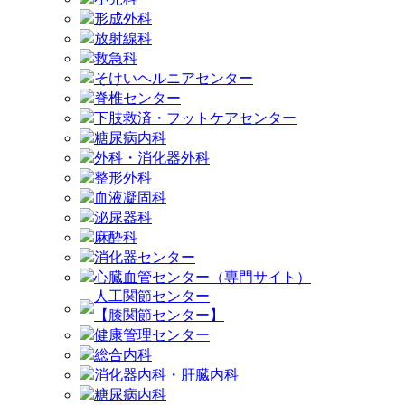
形成外科
放射線科
救急科
そけいヘルニアセンター
脊椎センター
下肢救済・フットケアセンター
糖尿病内科
外科・消化器外科
整形外科
血液凝固科
泌尿器科
麻酔科
消化器センター
心臓血管センター（専門サイト）
人工関節センター
【膝関節センター】
健康管理センター
総合内科
消化器内科・肝臓内科
糖尿病内科