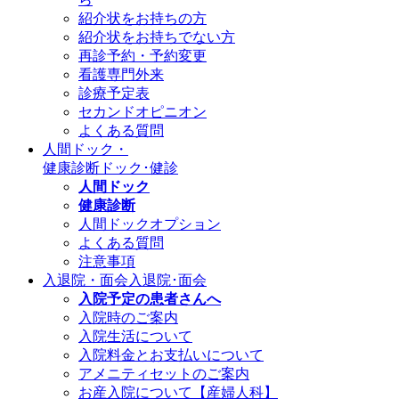
紹介状をお持ちの方
紹介状をお持ちでない方
再診予約・予約変更
看護専門外来
診療予定表
セカンドオピニオン
よくある質問
人間ドック・
健康診断
ドック･健診
人間ドック
健康診断
人間ドックオプション
よくある質問
注意事項
入退院・面会
入退院･面会
入院予定の患者さんへ
入院時のご案内
入院生活について
入院料金とお支払いについて
アメニティセットのご案内
お産入院について【産婦人科】