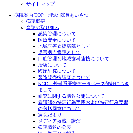
サイトマップ
病院案内 TOP｜理念･院長あいさつ
病院概要
当院の取り組み
感染管理について
医療安全について
地域医療支援病院として
災害拠点病院として
口腔管理と地域歯科連携について
治験について
臨床研究について
製造販売後調査について
NCD 外科系医療データベース登録につき
まして
研究に関する情報公開について
看護師の特定行為実践および特定行為実習
の包括同意について
病院だより
メディア掲載・講演
病院情報の公表