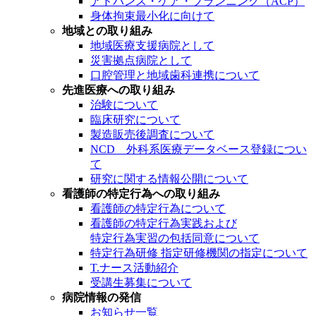
アドバンス・ケア・プランニング（ACP）
身体拘束最小化に向けて
地域との取り組み
地域医療支援病院として
災害拠点病院として
口腔管理と地域歯科連携について
先進医療への取り組み
治験について
臨床研究について
製造販売後調査について
NCD 外科系医療データベース登録につい
て
研究に関する情報公開について
看護師の特定行為への取り組み
看護師の特定行為について
看護師の特定行為実践および
特定行為実習の包括同意について
特定行為研修 指定研修機関の指定について
T.ナース活動紹介
受講生募集について
病院情報の発信
お知らせ一覧