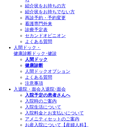
紹介状をお持ちの方
紹介状をお持ちでない方
再診予約・予約変更
看護専門外来
診療予定表
セカンドオピニオン
よくある質問
人間ドック・
健康診断
ドック･健診
人間ドック
健康診断
人間ドックオプション
よくある質問
注意事項
入退院・面会
入退院･面会
入院予定の患者さんへ
入院時のご案内
入院生活について
入院料金とお支払いについて
アメニティセットのご案内
お産入院について【産婦人科】