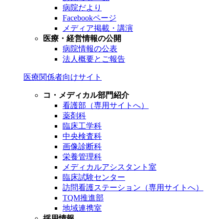
病院だより
Facebookページ
メディア掲載・講演
医療・経営情報の公開
病院情報の公表
法人概要とご報告
医療関係者向けサイト
コ・メディカル部門紹介
看護部（専用サイトへ）
薬剤科
臨床工学科
中央検査科
画像診断科
栄養管理科
メディカルアシスタント室
臨床試験センター
訪問看護ステーション（専用サイトへ）
TQM推進部
地域連携室
採用情報