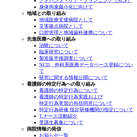
アドバンス・ケア・プランニング（ACP）
身体拘束最小化に向けて
地域との取り組み
地域医療支援病院として
災害拠点病院として
口腔管理と地域歯科連携について
先進医療への取り組み
治験について
臨床研究について
製造販売後調査について
NCD 外科系医療データベース登録につい
て
研究に関する情報公開について
看護師の特定行為への取り組み
看護師の特定行為について
看護師の特定行為実践および
特定行為実習の包括同意について
特定行為研修 指定研修機関の指定について
T.ナース活動紹介
受講生募集について
病院情報の発信
お知らせ一覧