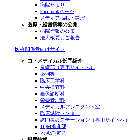
病院だより
Facebookページ
メディア掲載・講演
医療・経営情報の公開
病院情報の公表
法人概要とご報告
医療関係者向けサイト
コ・メディカル部門紹介
看護部（専用サイトへ）
薬剤科
臨床工学科
中央検査科
画像診断科
栄養管理科
メディカルアシスタント室
臨床試験センター
訪問看護ステーション（専用サイトへ）
TQM推進部
地域連携室
採用情報