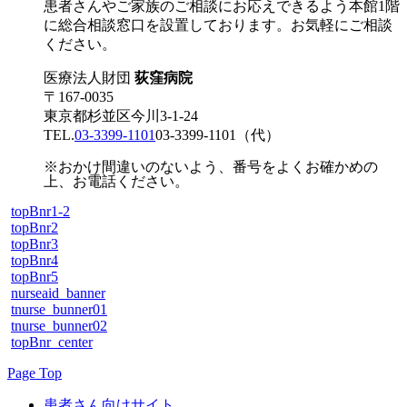
患者さんやご家族のご相談にお応えできるよう本館1階
に総合相談窓口を設置しております。お気軽にご相談
ください。
医療法人財団
荻窪病院
〒167-0035
東京都杉並区今川3-1-24
TEL.
03-3399-1101
03-3399-1101
（代）
※おかけ間違いのないよう、番号をよくお確かめの
上、お電話ください。
topBnr1-2
topBnr2
topBnr3
topBnr4
topBnr5
nurseaid_banner
tnurse_bunner01
tnurse_bunner02
topBnr_center
Page Top
患者さん向けサイト