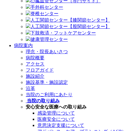
心臓血管センター（専門サイト）
手外科センター
脊椎センター
人工関節センター【膝関節センター】
人工関節センター【股関節センター】
下肢救済・フットケアセンター
健康管理センター
病院案内
理念・院長あいさつ
病院概要
アクセス
フロアガイド
施設紹介
施設基準・施設認定
沿革
当院のご利用にあたり
当院の取り組み
安心安全な医療への取り組み
感染管理について
医療安全について
意思決定支援について