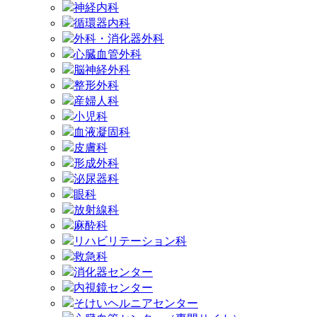
神経内科
循環器内科
外科・消化器外科
心臓血管外科
脳神経外科
整形外科
産婦人科
小児科
血液凝固科
皮膚科
形成外科
泌尿器科
眼科
放射線科
麻酔科
リハビリテーション科
救急科
消化器センター
内視鏡センター
そけいヘルニアセンター