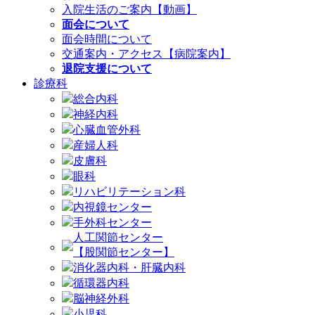
入院生活のご案内【動画】
面会について
面会時間について
交通案内・アクセス【病院案内】
退院支援について
診療科
総合内科
神経内科
心臓血管外科
産婦人科
皮膚科
眼科
リハビリテーション科
内視鏡センター
手外科センター
人工関節センター
【股関節センター】
消化器内科・肝臓内科
循環器内科
脳神経外科
小児科