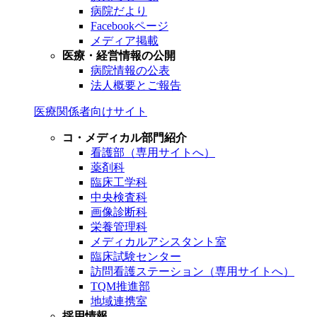
病院だより
Facebookページ
メディア掲載
医療・経営情報の公開
病院情報の公表
法人概要とご報告
医療関係者向けサイト
コ・メディカル部門紹介
看護部（専用サイトへ）
薬剤科
臨床工学科
中央検査科
画像診断科
栄養管理科
メディカルアシスタント室
臨床試験センター
訪問看護ステーション（専用サイトへ）
TQM推進部
地域連携室
採用情報