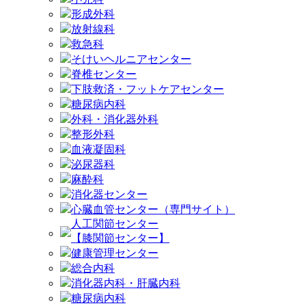
形成外科
放射線科
救急科
そけいヘルニアセンター
脊椎センター
下肢救済・フットケアセンター
糖尿病内科
外科・消化器外科
整形外科
血液凝固科
泌尿器科
麻酔科
消化器センター
心臓血管センター（専門サイト）
人工関節センター
【膝関節センター】
健康管理センター
総合内科
消化器内科・肝臓内科
糖尿病内科