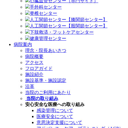
心臓血管センター（専門サイト）
手外科センター
脊椎センター
人工関節センター【膝関節センター】
人工関節センター【股関節センター】
下肢救済・フットケアセンター
健康管理センター
病院案内
理念・院長あいさつ
病院概要
アクセス
フロアガイド
施設紹介
施設基準・施設認定
沿革
当院のご利用にあたり
当院の取り組み
安心安全な医療への取り組み
感染管理について
医療安全について
意思決定支援について