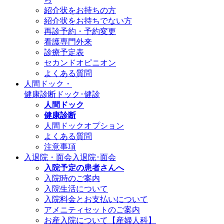
紹介状をお持ちの方
紹介状をお持ちでない方
再診予約・予約変更
看護専門外来
診療予定表
セカンドオピニオン
よくある質問
人間ドック・
健康診断
ドック･健診
人間ドック
健康診断
人間ドックオプション
よくある質問
注意事項
入退院・面会
入退院･面会
入院予定の患者さんへ
入院時のご案内
入院生活について
入院料金とお支払いについて
アメニティセットのご案内
お産入院について【産婦人科】