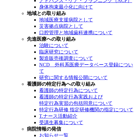
アドバンス・ケア・プランニング（ACP）
身体拘束最小化に向けて
地域との取り組み
地域医療支援病院として
災害拠点病院として
口腔管理と地域歯科連携について
先進医療への取り組み
治験について
臨床研究について
製造販売後調査について
NCD 外科系医療データベース登録につい
て
研究に関する情報公開について
看護師の特定行為への取り組み
看護師の特定行為について
看護師の特定行為実践および
特定行為実習の包括同意について
特定行為研修 指定研修機関の指定について
T.ナース活動紹介
受講生募集について
病院情報の発信
お知らせ一覧