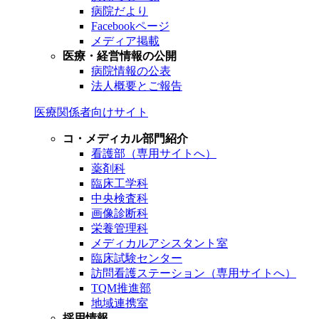
病院だより
Facebookページ
メディア掲載
医療・経営情報の公開
病院情報の公表
法人概要とご報告
医療関係者向けサイト
コ・メディカル部門紹介
看護部（専用サイトへ）
薬剤科
臨床工学科
中央検査科
画像診断科
栄養管理科
メディカルアシスタント室
臨床試験センター
訪問看護ステーション（専用サイトへ）
TQM推進部
地域連携室
採用情報