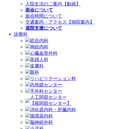
入院生活のご案内【動画】
面会について
面会時間について
交通案内・アクセス【病院案内】
退院支援について
診療科
総合内科
神経内科
心臓血管外科
産婦人科
皮膚科
眼科
リハビリテーション科
内視鏡センター
手外科センター
人工関節センター
【股関節センター】
消化器内科・肝臓内科
循環器内科
脳神経外科
小児科