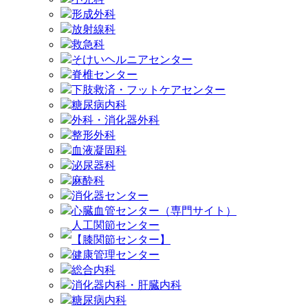
形成外科
放射線科
救急科
そけいヘルニアセンター
脊椎センター
下肢救済・フットケアセンター
糖尿病内科
外科・消化器外科
整形外科
血液凝固科
泌尿器科
麻酔科
消化器センター
心臓血管センター（専門サイト）
人工関節センター
【膝関節センター】
健康管理センター
総合内科
消化器内科・肝臓内科
糖尿病内科