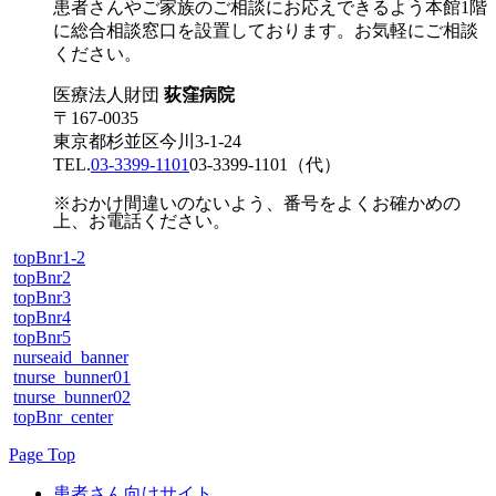
患者さんやご家族のご相談にお応えできるよう本館1階
に総合相談窓口を設置しております。お気軽にご相談
ください。
医療法人財団
荻窪病院
〒167-0035
東京都杉並区今川3-1-24
TEL.
03-3399-1101
03-3399-1101
（代）
※おかけ間違いのないよう、番号をよくお確かめの
上、お電話ください。
topBnr1-2
topBnr2
topBnr3
topBnr4
topBnr5
nurseaid_banner
tnurse_bunner01
tnurse_bunner02
topBnr_center
Page Top
患者さん向けサイト