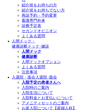
紹介状をお持ちの方
紹介状をお持ちでない方
再診予約・予約変更
看護専門外来
診療予定表
セカンドオピニオン
よくある質問
人間ドック・
健康診断
ドック･健診
人間ドック
健康診断
人間ドックオプション
よくある質問
注意事項
入退院・面会
入退院･面会
入院予定の患者さんへ
入院時のご案内
入院生活について
入院料金とお支払いについて
アメニティセットのご案内
お産入院について【産婦人科】