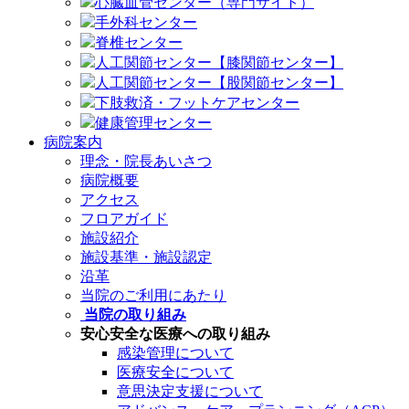
心臓血管センター（専門サイト）
手外科センター
脊椎センター
人工関節センター【膝関節センター】
人工関節センター【股関節センター】
下肢救済・フットケアセンター
健康管理センター
病院案内
理念・院長あいさつ
病院概要
アクセス
フロアガイド
施設紹介
施設基準・施設認定
沿革
当院のご利用にあたり
当院の取り組み
安心安全な医療への取り組み
感染管理について
医療安全について
意思決定支援について