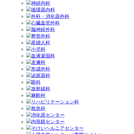
神経内科
循環器内科
外科・消化器外科
心臓血管外科
脳神経外科
整形外科
産婦人科
小児科
血液凝固科
皮膚科
形成外科
泌尿器科
眼科
放射線科
麻酔科
リハビリテーション科
救急科
消化器センター
内視鏡センター
そけいヘルニアセンター