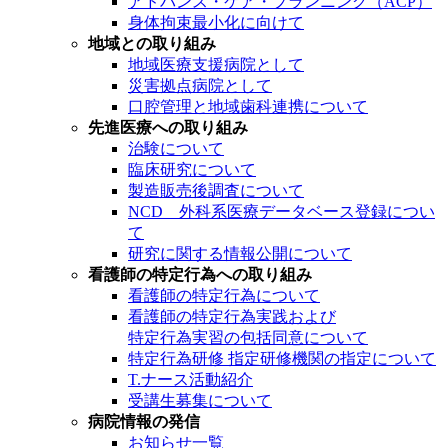
アドバンス・ケア・プランニング（ACP）
身体拘束最小化に向けて
地域との取り組み
地域医療支援病院として
災害拠点病院として
口腔管理と地域歯科連携について
先進医療への取り組み
治験について
臨床研究について
製造販売後調査について
NCD 外科系医療データベース登録につい
て
研究に関する情報公開について
看護師の特定行為への取り組み
看護師の特定行為について
看護師の特定行為実践および
特定行為実習の包括同意について
特定行為研修 指定研修機関の指定について
T.ナース活動紹介
受講生募集について
病院情報の発信
お知らせ一覧