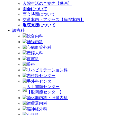
入院生活のご案内【動画】
面会について
面会時間について
交通案内・アクセス【病院案内】
退院支援について
診療科
総合内科
神経内科
心臓血管外科
産婦人科
皮膚科
眼科
リハビリテーション科
内視鏡センター
手外科センター
人工関節センター
【股関節センター】
消化器内科・肝臓内科
循環器内科
脳神経外科
小児科