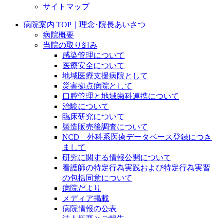
サイトマップ
病院案内 TOP｜理念･院長あいさつ
病院概要
当院の取り組み
感染管理について
医療安全について
地域医療支援病院として
災害拠点病院として
口腔管理と地域歯科連携について
治験について
臨床研究について
製造販売後調査について
NCD 外科系医療データベース登録につき
まして
研究に関する情報公開について
看護師の特定行為実践および特定行為実習
の包括同意について
病院だより
メディア掲載
病院情報の公表