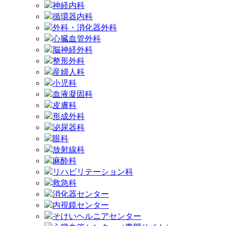
神経内科
循環器内科
外科・消化器外科
心臓血管外科
脳神経外科
整形外科
産婦人科
小児科
血液凝固科
皮膚科
形成外科
泌尿器科
眼科
放射線科
麻酔科
リハビリテーション科
救急科
消化器センター
内視鏡センター
そけいヘルニアセンター