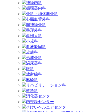
神経内科
循環器内科
外科・消化器外科
心臓血管外科
脳神経外科
整形外科
産婦人科
小児科
血液凝固科
皮膚科
形成外科
泌尿器科
眼科
放射線科
麻酔科
リハビリテーション科
救急科
消化器センター
内視鏡センター
そけいヘルニアセンター