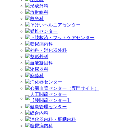
形成外科
放射線科
救急科
そけいヘルニアセンター
脊椎センター
下肢救済・フットケアセンター
糖尿病内科
外科・消化器外科
整形外科
血液凝固科
泌尿器科
麻酔科
消化器センター
心臓血管センター（専門サイト）
人工関節センター
【膝関節センター】
健康管理センター
総合内科
消化器内科・肝臓内科
糖尿病内科