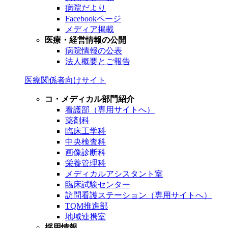
病院だより
Facebookページ
メディア掲載
医療・経営情報の公開
病院情報の公表
法人概要とご報告
医療関係者向けサイト
コ・メディカル部門紹介
看護部（専用サイトへ）
薬剤科
臨床工学科
中央検査科
画像診断科
栄養管理科
メディカルアシスタント室
臨床試験センター
訪問看護ステーション（専用サイトへ）
TQM推進部
地域連携室
採用情報