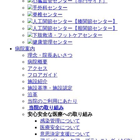
心臓血管センター（専門サイト）
手外科センター
脊椎センター
人工関節センター【膝関節センター】
人工関節センター【股関節センター】
下肢救済・フットケアセンター
健康管理センター
病院案内
理念・院長あいさつ
病院概要
アクセス
フロアガイド
施設紹介
施設基準・施設認定
沿革
当院のご利用にあたり
当院の取り組み
安心安全な医療への取り組み
感染管理について
医療安全について
意思決定支援について