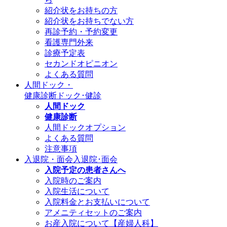
紹介状をお持ちの方
紹介状をお持ちでない方
再診予約・予約変更
看護専門外来
診療予定表
セカンドオピニオン
よくある質問
人間ドック・
健康診断
ドック･健診
人間ドック
健康診断
人間ドックオプション
よくある質問
注意事項
入退院・面会
入退院･面会
入院予定の患者さんへ
入院時のご案内
入院生活について
入院料金とお支払いについて
アメニティセットのご案内
お産入院について【産婦人科】