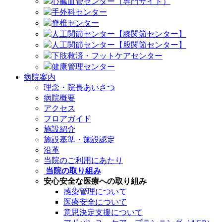
心臓血管センター（専門サイト）
手外科センター
脊椎センター
人工関節センター【膝関節センター】
人工関節センター【股関節センター】
下肢救済・フットケアセンター
健康管理センター
病院案内
理念・院長あいさつ
病院概要
アクセス
フロアガイド
施設紹介
施設基準・施設認定
沿革
当院のご利用にあたり
当院の取り組み
安心安全な医療への取り組み
感染管理について
医療安全について
意思決定支援について