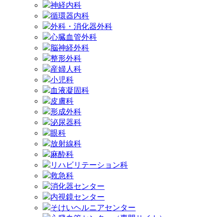
神経内科
循環器内科
外科・消化器外科
心臓血管外科
脳神経外科
整形外科
産婦人科
小児科
血液凝固科
皮膚科
形成外科
泌尿器科
眼科
放射線科
麻酔科
リハビリテーション科
救急科
消化器センター
内視鏡センター
そけいヘルニアセンター