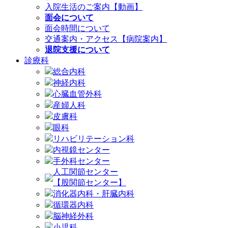
入院生活のご案内【動画】
面会について
面会時間について
交通案内・アクセス【病院案内】
退院支援について
診療科
総合内科
神経内科
心臓血管外科
産婦人科
皮膚科
眼科
リハビリテーション科
内視鏡センター
手外科センター
人工関節センター
【股関節センター】
消化器内科・肝臓内科
循環器内科
脳神経外科
小児科