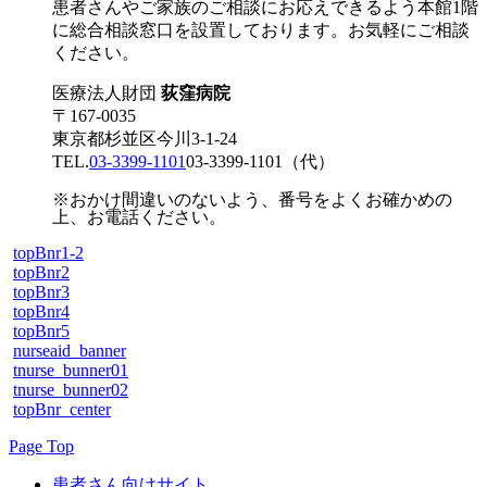
患者さんやご家族のご相談にお応えできるよう本館1階
に総合相談窓口を設置しております。お気軽にご相談
ください。
医療法人財団
荻窪病院
〒167-0035
東京都杉並区今川3-1-24
TEL.
03-3399-1101
03-3399-1101
（代）
※おかけ間違いのないよう、番号をよくお確かめの
上、お電話ください。
topBnr1-2
topBnr2
topBnr3
topBnr4
topBnr5
nurseaid_banner
tnurse_bunner01
tnurse_bunner02
topBnr_center
Page Top
患者さん向けサイト