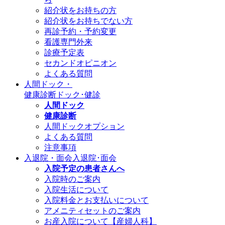
紹介状をお持ちの方
紹介状をお持ちでない方
再診予約・予約変更
看護専門外来
診療予定表
セカンドオピニオン
よくある質問
人間ドック・
健康診断
ドック･健診
人間ドック
健康診断
人間ドックオプション
よくある質問
注意事項
入退院・面会
入退院･面会
入院予定の患者さんへ
入院時のご案内
入院生活について
入院料金とお支払いについて
アメニティセットのご案内
お産入院について【産婦人科】