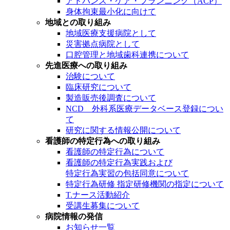
アドバンス・ケア・プランニング（ACP）
身体拘束最小化に向けて
地域との取り組み
地域医療支援病院として
災害拠点病院として
口腔管理と地域歯科連携について
先進医療への取り組み
治験について
臨床研究について
製造販売後調査について
NCD 外科系医療データベース登録につい
て
研究に関する情報公開について
看護師の特定行為への取り組み
看護師の特定行為について
看護師の特定行為実践および
特定行為実習の包括同意について
特定行為研修 指定研修機関の指定について
T.ナース活動紹介
受講生募集について
病院情報の発信
お知らせ一覧