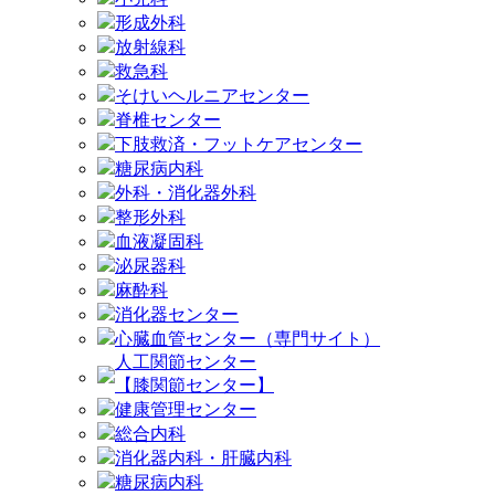
形成外科
放射線科
救急科
そけいヘルニアセンター
脊椎センター
下肢救済・フットケアセンター
糖尿病内科
外科・消化器外科
整形外科
血液凝固科
泌尿器科
麻酔科
消化器センター
心臓血管センター（専門サイト）
人工関節センター
【膝関節センター】
健康管理センター
総合内科
消化器内科・肝臓内科
糖尿病内科