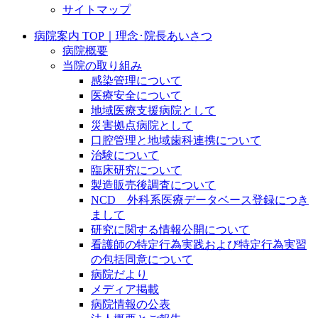
サイトマップ
病院案内 TOP｜理念･院長あいさつ
病院概要
当院の取り組み
感染管理について
医療安全について
地域医療支援病院として
災害拠点病院として
口腔管理と地域歯科連携について
治験について
臨床研究について
製造販売後調査について
NCD 外科系医療データベース登録につき
まして
研究に関する情報公開について
看護師の特定行為実践および特定行為実習
の包括同意について
病院だより
メディア掲載
病院情報の公表