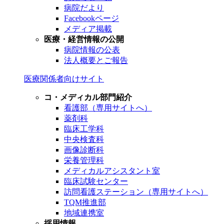
病院だより
Facebookページ
メディア掲載
医療・経営情報の公開
病院情報の公表
法人概要とご報告
医療関係者向けサイト
コ・メディカル部門紹介
看護部（専用サイトへ）
薬剤科
臨床工学科
中央検査科
画像診断科
栄養管理科
メディカルアシスタント室
臨床試験センター
訪問看護ステーション（専用サイトへ）
TQM推進部
地域連携室
採用情報