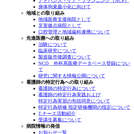
アドバンス・ケア・プランニング（ACP）
身体拘束最小化に向けて
地域との取り組み
地域医療支援病院として
災害拠点病院として
口腔管理と地域歯科連携について
先進医療への取り組み
治験について
臨床研究について
製造販売後調査について
NCD 外科系医療データベース登録につい
て
研究に関する情報公開について
看護師の特定行為への取り組み
看護師の特定行為について
看護師の特定行為実践および
特定行為実習の包括同意について
特定行為研修 指定研修機関の指定について
T.ナース活動紹介
受講生募集について
病院情報の発信
お知らせ一覧