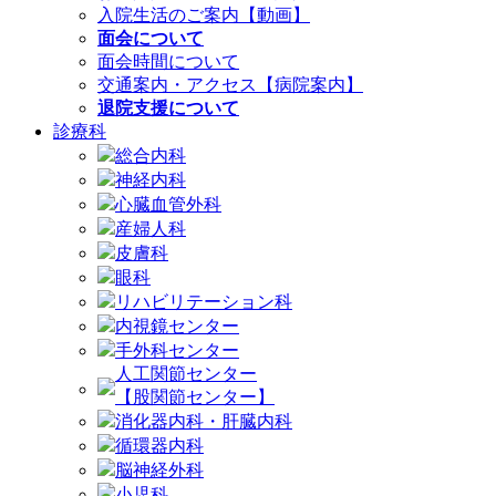
入院生活のご案内【動画】
面会について
面会時間について
交通案内・アクセス【病院案内】
退院支援について
診療科
総合内科
神経内科
心臓血管外科
産婦人科
皮膚科
眼科
リハビリテーション科
内視鏡センター
手外科センター
人工関節センター
【股関節センター】
消化器内科・肝臓内科
循環器内科
脳神経外科
小児科