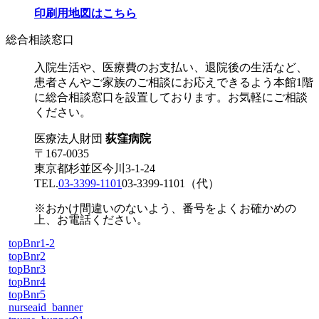
印刷用地図はこちら
総合相談窓口
入院生活や、医療費のお支払い、退院後の生活など、
患者さんやご家族のご相談にお応えできるよう本館1階
に総合相談窓口を設置しております。お気軽にご相談
ください。
医療法人財団
荻窪病院
〒167-0035
東京都杉並区今川3-1-24
TEL.
03-3399-1101
03-3399-1101
（代）
※おかけ間違いのないよう、番号をよくお確かめの
上、お電話ください。
topBnr1-2
topBnr2
topBnr3
topBnr4
topBnr5
nurseaid_banner