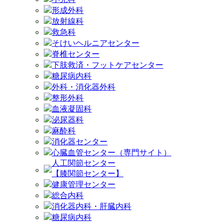
形成外科
放射線科
救急科
そけいヘルニアセンター
脊椎センター
下肢救済・フットケアセンター
糖尿病内科
外科・消化器外科
整形外科
血液凝固科
泌尿器科
麻酔科
消化器センター
心臓血管センター（専門サイト）
人工関節センター
【膝関節センター】
健康管理センター
総合内科
消化器内科・肝臓内科
糖尿病内科