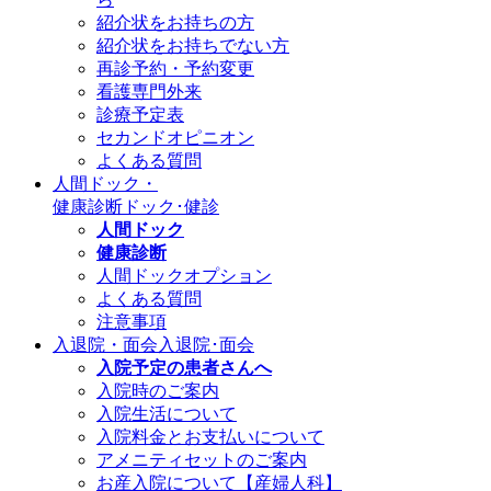
紹介状をお持ちの方
紹介状をお持ちでない方
再診予約・予約変更
看護専門外来
診療予定表
セカンドオピニオン
よくある質問
人間ドック・
健康診断
ドック･健診
人間ドック
健康診断
人間ドックオプション
よくある質問
注意事項
入退院・面会
入退院･面会
入院予定の患者さんへ
入院時のご案内
入院生活について
入院料金とお支払いについて
アメニティセットのご案内
お産入院について【産婦人科】