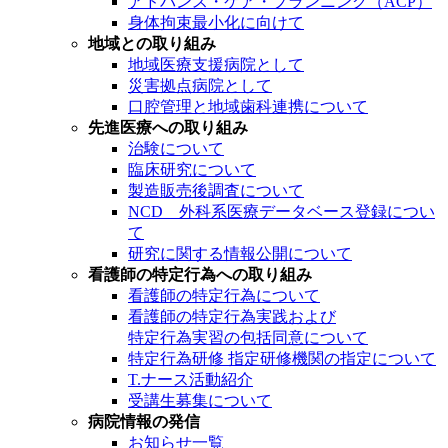
アドバンス・ケア・プランニング（ACP）
身体拘束最小化に向けて
地域との取り組み
地域医療支援病院として
災害拠点病院として
口腔管理と地域歯科連携について
先進医療への取り組み
治験について
臨床研究について
製造販売後調査について
NCD 外科系医療データベース登録につい
て
研究に関する情報公開について
看護師の特定行為への取り組み
看護師の特定行為について
看護師の特定行為実践および
特定行為実習の包括同意について
特定行為研修 指定研修機関の指定について
T.ナース活動紹介
受講生募集について
病院情報の発信
お知らせ一覧