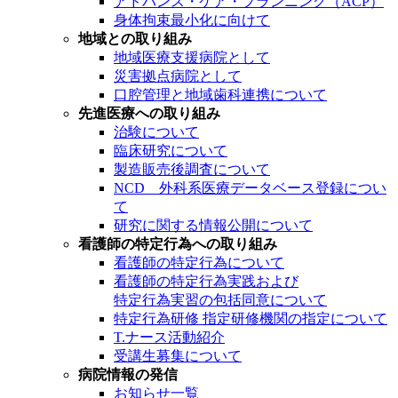
アドバンス・ケア・プランニング（ACP）
身体拘束最小化に向けて
地域との取り組み
地域医療支援病院として
災害拠点病院として
口腔管理と地域歯科連携について
先進医療への取り組み
治験について
臨床研究について
製造販売後調査について
NCD 外科系医療データベース登録につい
て
研究に関する情報公開について
看護師の特定行為への取り組み
看護師の特定行為について
看護師の特定行為実践および
特定行為実習の包括同意について
特定行為研修 指定研修機関の指定について
T.ナース活動紹介
受講生募集について
病院情報の発信
お知らせ一覧