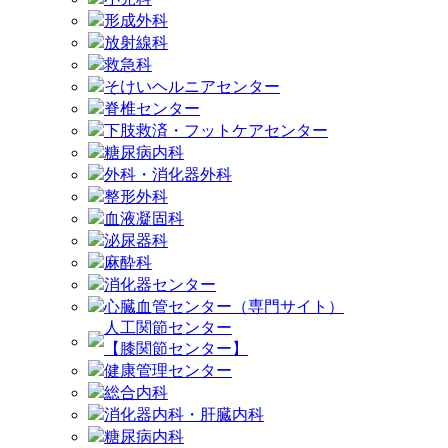
形成外科
放射線科
救急科
そけいヘルニアセンター
脊椎センター
下肢救済・フットケアセンター
糖尿病内科
外科・消化器外科
整形外科
血液凝固科
泌尿器科
麻酔科
消化器センター
心臓血管センター（専門サイト）
人工関節センター
【膝関節センター】
健康管理センター
総合内科
消化器内科・肝臓内科
糖尿病内科