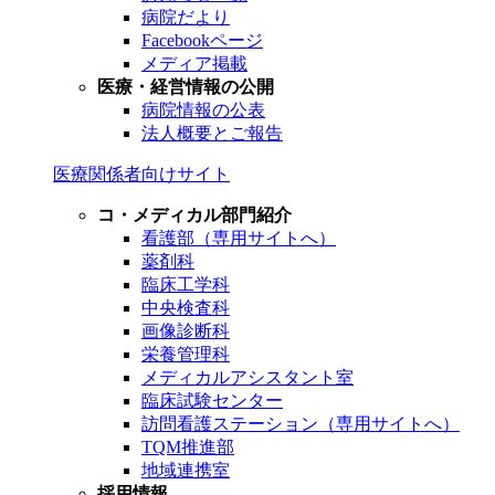
病院だより
Facebookページ
メディア掲載
医療・経営情報の公開
病院情報の公表
法人概要とご報告
医療関係者向けサイト
コ・メディカル部門紹介
看護部（専用サイトへ）
薬剤科
臨床工学科
中央検査科
画像診断科
栄養管理科
メディカルアシスタント室
臨床試験センター
訪問看護ステーション（専用サイトへ）
TQM推進部
地域連携室
採用情報