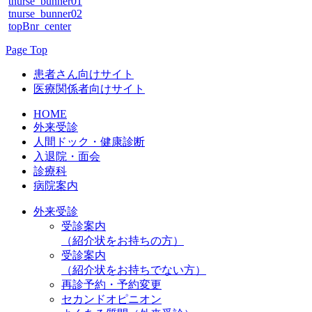
tnurse_bunner01
tnurse_bunner02
topBnr_center
Page Top
患者さん向けサイト
医療関係者向けサイト
HOME
外来受診
人間ドック・健康診断
入退院・面会
診療科
病院案内
外来受診
受診案内
（紹介状をお持ちの方）
受診案内
（紹介状をお持ちでない方）
再診予約・予約変更
セカンドオピニオン