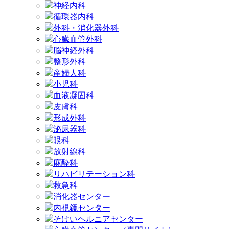
神経内科
循環器内科
外科・消化器外科
心臓血管外科
脳神経外科
整形外科
産婦人科
小児科
血液凝固科
皮膚科
形成外科
泌尿器科
眼科
放射線科
麻酔科
リハビリテーション科
救急科
消化器センター
内視鏡センター
そけいヘルニアセンター