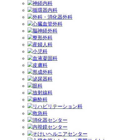
神経内科
循環器内科
外科・消化器外科
心臓血管外科
脳神経外科
整形外科
産婦人科
小児科
血液凝固科
皮膚科
形成外科
泌尿器科
眼科
放射線科
麻酔科
リハビリテーション科
救急科
消化器センター
内視鏡センター
そけいヘルニアセンター