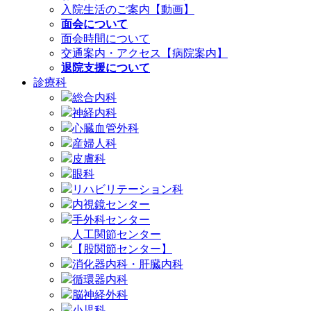
入院生活のご案内【動画】
面会について
面会時間について
交通案内・アクセス【病院案内】
退院支援について
診療科
総合内科
神経内科
心臓血管外科
産婦人科
皮膚科
眼科
リハビリテーション科
内視鏡センター
手外科センター
人工関節センター
【股関節センター】
消化器内科・肝臓内科
循環器内科
脳神経外科
小児科