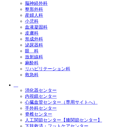
脳神経外科
整形外科
産婦人科
小児科
血液凝固科
皮膚科
形成外科
泌尿器科
眼 科
放射線科
麻酔科
リハビリテーション科
救急科
消化器センター
内視鏡センター
心臓血管センター（専用サイトへ）
手外科センター
脊椎センター
人工関節センター【膝関節センター】
下肢救済・フットケアセンター