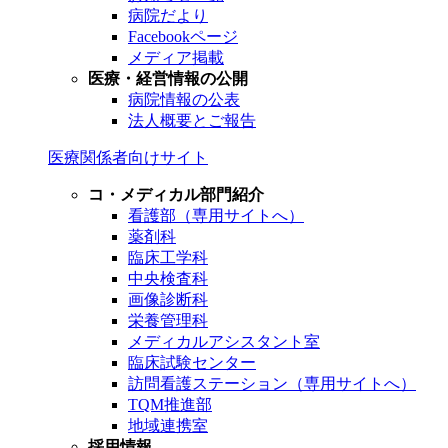
病院だより
Facebookページ
メディア掲載
医療・経営情報の公開
病院情報の公表
法人概要とご報告
医療関係者向けサイト
コ・メディカル部門紹介
看護部（専用サイトへ）
薬剤科
臨床工学科
中央検査科
画像診断科
栄養管理科
メディカルアシスタント室
臨床試験センター
訪問看護ステーション（専用サイトへ）
TQM推進部
地域連携室
採用情報