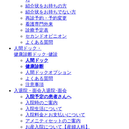
紹介状をお持ちの方
紹介状をお持ちでない方
再診予約・予約変更
看護専門外来
診療予定表
セカンドオピニオン
よくある質問
人間ドック・
健康診断
ドック･健診
人間ドック
健康診断
人間ドックオプション
よくある質問
注意事項
入退院・面会
入退院･面会
入院予定の患者さんへ
入院時のご案内
入院生活について
入院料金とお支払いについて
アメニティセットのご案内
お産入院について【産婦人科】