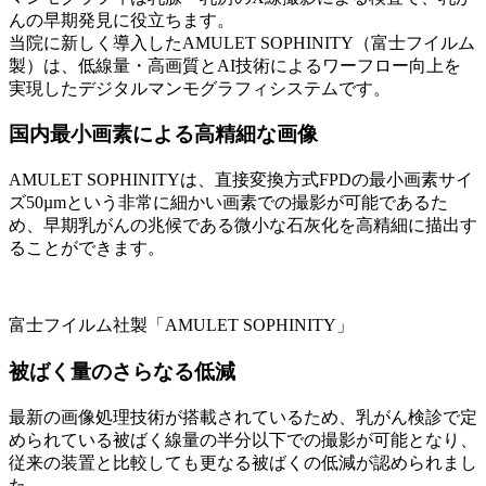
んの早期発見に役立ちます。
当院に新しく導入したAMULET SOPHINITY（富士フイルム
製）は、低線量・高画質とAI技術によるワーフロー向上を
実現したデジタルマンモグラフィシステムです。
国内最小画素による高精細な画像
AMULET SOPHINITYは、直接変換方式FPDの最小画素サイ
ズ50µmという非常に細かい画素での撮影が可能であるた
め、早期乳がんの兆候である微小な石灰化を高精細に描出す
ることができます。
富士フイルム社製「AMULET SOPHINITY」
被ばく量のさらなる低減
最新の画像処理技術が搭載されているため、乳がん検診で定
められている被ばく線量の半分以下での撮影が可能となり、
従来の装置と比較しても更なる被ばくの低減が認められまし
た。