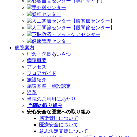
心臓血管センター（専門サイト）
手外科センター
脊椎センター
人工関節センター【膝関節センター】
人工関節センター【股関節センター】
下肢救済・フットケアセンター
健康管理センター
病院案内
理念・院長あいさつ
病院概要
アクセス
フロアガイド
施設紹介
施設基準・施設認定
沿革
当院のご利用にあたり
当院の取り組み
安心安全な医療への取り組み
感染管理について
医療安全について
意思決定支援について