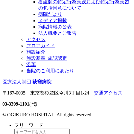
看護師の特定行為実践および特定行為実習
の包括同意について
病院だより
メディア掲載
病院情報の公表
法人概要とご報告
アクセス
フロアガイド
施設紹介
施設基準･施設認定
沿革
当院のご利用にあたり
医療法人財団
荻窪病院
〒167-0035 東京都杉並区今川3丁目1-24
交通アクセス
03-3399-1101
(代)
© OGIKUBO HOSPITAL, All rights reserved.
フリーワード