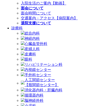
入院生活のご案内【動画】
面会について
面会時間について
交通案内・アクセス【病院案内】
退院支援について
診療科
総合内科
神経内科
心臓血管外科
産婦人科
皮膚科
眼科
リハビリテーション科
内視鏡センター
手外科センター
人工関節センター
【股関節センター】
消化器内科・肝臓内科
循環器内科
脳神経外科
小児科