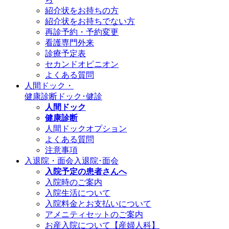
紹介状をお持ちの方
紹介状をお持ちでない方
再診予約・予約変更
看護専門外来
診療予定表
セカンドオピニオン
よくある質問
人間ドック・
健康診断
ドック･健診
人間ドック
健康診断
人間ドックオプション
よくある質問
注意事項
入退院・面会
入退院･面会
入院予定の患者さんへ
入院時のご案内
入院生活について
入院料金とお支払いについて
アメニティセットのご案内
お産入院について【産婦人科】