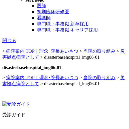
医師
初期臨床研修医
看護師
専門職・事務職 新卒採用
専門職・事務職 キャリア採用
閉じる
>
病院案内 TOP｜理念･院長あいさつ
>
当院の取り組み
>
災
害拠点病院として
>
disasterbasehospital_img06-01
disasterbasehospital_img06-01
>
病院案内 TOP｜理念･院長あいさつ
>
当院の取り組み
>
災
害拠点病院として
>
disasterbasehospital_img06-01
受診ガイド