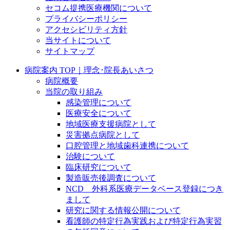
セコム提携医療機関について
プライバシーポリシー
アクセシビリティ方針
当サイトについて
サイトマップ
病院案内 TOP｜理念･院長あいさつ
病院概要
当院の取り組み
感染管理について
医療安全について
地域医療支援病院として
災害拠点病院として
口腔管理と地域歯科連携について
治験について
臨床研究について
製造販売後調査について
NCD 外科系医療データベース登録につき
まして
研究に関する情報公開について
看護師の特定行為実践および特定行為実習