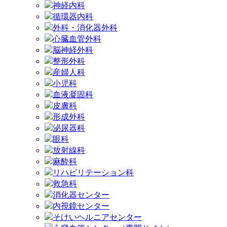
神経内科
循環器内科
外科・消化器外科
心臓血管外科
脳神経外科
整形外科
産婦人科
小児科
血液凝固科
皮膚科
形成外科
泌尿器科
眼科
放射線科
麻酔科
リハビリテーション科
救急科
消化器センター
内視鏡センター
そけいヘルニアセンター