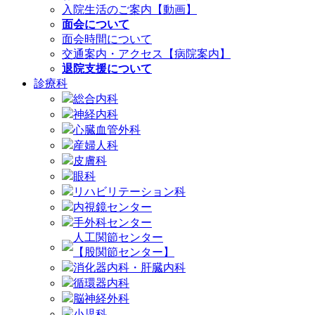
入院生活のご案内【動画】
面会について
面会時間について
交通案内・アクセス【病院案内】
退院支援について
診療科
総合内科
神経内科
心臓血管外科
産婦人科
皮膚科
眼科
リハビリテーション科
内視鏡センター
手外科センター
人工関節センター
【股関節センター】
消化器内科・肝臓内科
循環器内科
脳神経外科
小児科