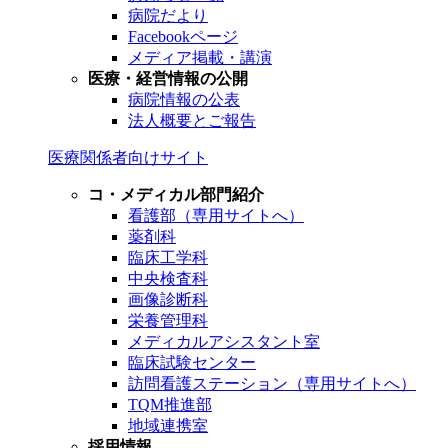
病院だより
Facebookページ
メディア掲載・講演
医療・経営情報の公開
病院情報の公表
法人概要とご報告
医療関係者向けサイト
コ・メディカル部門紹介
看護部（専用サイトへ）
薬剤科
臨床工学科
中央検査科
画像診断科
栄養管理科
メディカルアシスタント室
臨床試験センター
訪問看護ステーション（専用サイトへ）
TQM推進部
地域連携室
採用情報