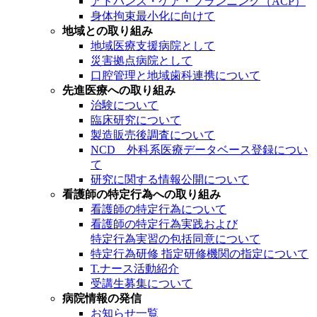
アドバンス・ケア・プランニング（ACP）
身体拘束最小化に向けて
地域との取り組み
地域医療支援病院として
災害拠点病院として
口腔管理と地域歯科連携について
先進医療への取り組み
治験について
臨床研究について
製造販売後調査について
NCD 外科系医療データベース登録につい
て
研究に関する情報公開について
看護師の特定行為への取り組み
看護師の特定行為について
看護師の特定行為実践および
特定行為実習の包括同意について
特定行為研修 指定研修機関の指定について
T.ナース活動紹介
受講生募集について
病院情報の発信
お知らせ一覧