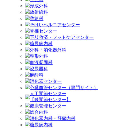
形成外科
放射線科
救急科
そけいヘルニアセンター
脊椎センター
下肢救済・フットケアセンター
糖尿病内科
外科・消化器外科
整形外科
血液凝固科
泌尿器科
麻酔科
消化器センター
心臓血管センター（専門サイト）
人工関節センター
【膝関節センター】
健康管理センター
総合内科
消化器内科・肝臓内科
糖尿病内科