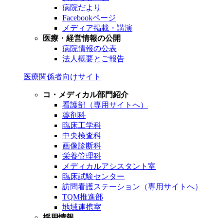
病院だより
Facebookページ
メディア掲載・講演
医療・経営情報の公開
病院情報の公表
法人概要とご報告
医療関係者向けサイト
コ・メディカル部門紹介
看護部（専用サイトへ）
薬剤科
臨床工学科
中央検査科
画像診断科
栄養管理科
メディカルアシスタント室
臨床試験センター
訪問看護ステーション（専用サイトへ）
TQM推進部
地域連携室
採用情報