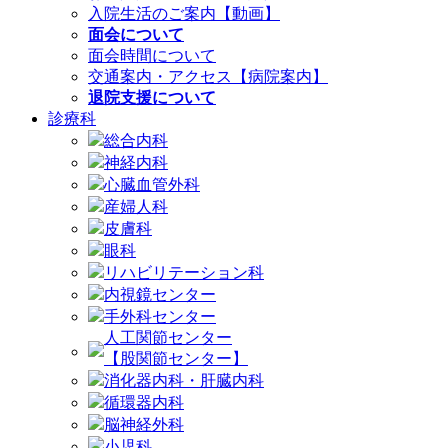
入院生活のご案内【動画】
面会について
面会時間について
交通案内・アクセス【病院案内】
退院支援について
診療科
総合内科
神経内科
心臓血管外科
産婦人科
皮膚科
眼科
リハビリテーション科
内視鏡センター
手外科センター
人工関節センター
【股関節センター】
消化器内科・肝臓内科
循環器内科
脳神経外科
小児科