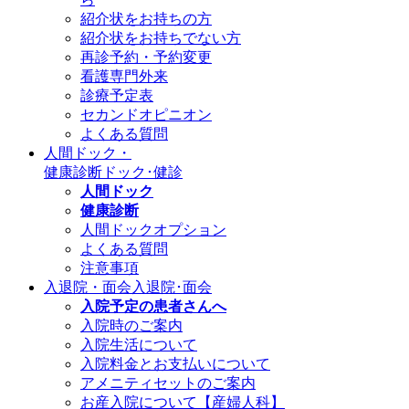
紹介状をお持ちの方
紹介状をお持ちでない方
再診予約・予約変更
看護専門外来
診療予定表
セカンドオピニオン
よくある質問
人間ドック・
健康診断
ドック･健診
人間ドック
健康診断
人間ドックオプション
よくある質問
注意事項
入退院・面会
入退院･面会
入院予定の患者さんへ
入院時のご案内
入院生活について
入院料金とお支払いについて
アメニティセットのご案内
お産入院について【産婦人科】