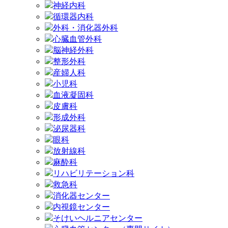
神経内科
循環器内科
外科・消化器外科
心臓血管外科
脳神経外科
整形外科
産婦人科
小児科
血液凝固科
皮膚科
形成外科
泌尿器科
眼科
放射線科
麻酔科
リハビリテーション科
救急科
消化器センター
内視鏡センター
そけいヘルニアセンター