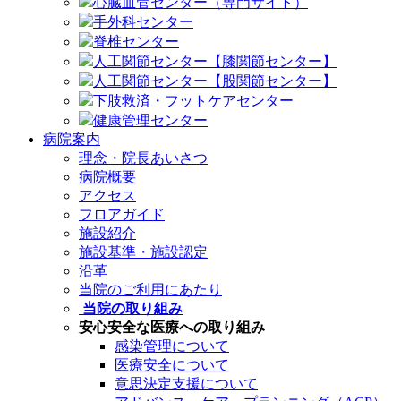
心臓血管センター（専門サイト）
手外科センター
脊椎センター
人工関節センター【膝関節センター】
人工関節センター【股関節センター】
下肢救済・フットケアセンター
健康管理センター
病院案内
理念・院長あいさつ
病院概要
アクセス
フロアガイド
施設紹介
施設基準・施設認定
沿革
当院のご利用にあたり
当院の取り組み
安心安全な医療への取り組み
感染管理について
医療安全について
意思決定支援について