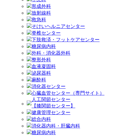
形成外科
放射線科
救急科
そけいヘルニアセンター
脊椎センター
下肢救済・フットケアセンター
糖尿病内科
外科・消化器外科
整形外科
血液凝固科
泌尿器科
麻酔科
消化器センター
心臓血管センター（専門サイト）
人工関節センター
【膝関節センター】
健康管理センター
総合内科
消化器内科・肝臓内科
糖尿病内科