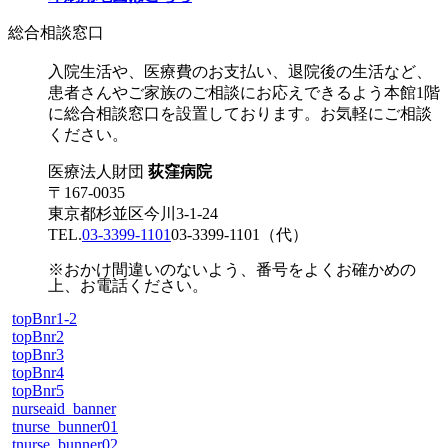
総合相談窓口
入院生活や、医療費のお支払い、退院後の生活など、
患者さんやご家族のご相談にお応えできるよう本館1階
に総合相談窓口を設置しております。お気軽にご相談
ください。
医療法人財団
荻窪病院
〒167-0035
東京都杉並区今川3-1-24
TEL.
03-3399-1101
03-3399-1101
（代）
※おかけ間違いのないよう、番号をよくお確かめの
上、お電話ください。
topBnr1-2
topBnr2
topBnr3
topBnr4
topBnr5
nurseaid_banner
tnurse_bunner01
tnurse_bunner02