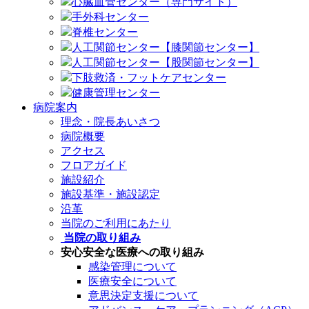
心臓血管センター（専門サイト）
手外科センター
脊椎センター
人工関節センター【膝関節センター】
人工関節センター【股関節センター】
下肢救済・フットケアセンター
健康管理センター
病院案内
理念・院長あいさつ
病院概要
アクセス
フロアガイド
施設紹介
施設基準・施設認定
沿革
当院のご利用にあたり
当院の取り組み
安心安全な医療への取り組み
感染管理について
医療安全について
意思決定支援について