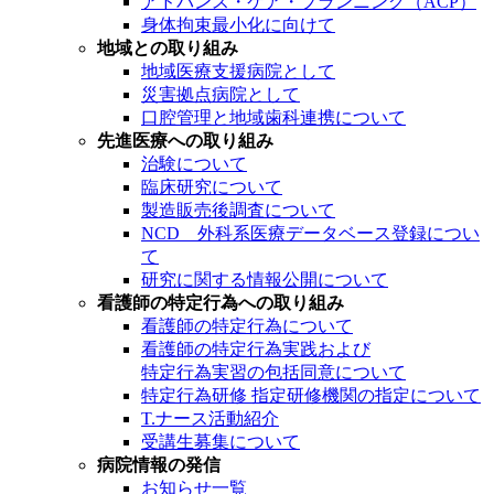
アドバンス・ケア・プランニング（ACP）
身体拘束最小化に向けて
地域との取り組み
地域医療支援病院として
災害拠点病院として
口腔管理と地域歯科連携について
先進医療への取り組み
治験について
臨床研究について
製造販売後調査について
NCD 外科系医療データベース登録につい
て
研究に関する情報公開について
看護師の特定行為への取り組み
看護師の特定行為について
看護師の特定行為実践および
特定行為実習の包括同意について
特定行為研修 指定研修機関の指定について
T.ナース活動紹介
受講生募集について
病院情報の発信
お知らせ一覧