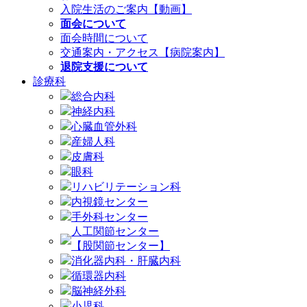
入院生活のご案内【動画】
面会について
面会時間について
交通案内・アクセス【病院案内】
退院支援について
診療科
総合内科
神経内科
心臓血管外科
産婦人科
皮膚科
眼科
リハビリテーション科
内視鏡センター
手外科センター
人工関節センター
【股関節センター】
消化器内科・肝臓内科
循環器内科
脳神経外科
小児科