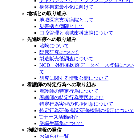
アドバンス・ケア・プランニング（ACP）
身体拘束最小化に向けて
地域との取り組み
地域医療支援病院として
災害拠点病院として
口腔管理と地域歯科連携について
先進医療への取り組み
治験について
臨床研究について
製造販売後調査について
NCD 外科系医療データベース登録につい
て
研究に関する情報公開について
看護師の特定行為への取り組み
看護師の特定行為について
看護師の特定行為実践および
特定行為実習の包括同意について
特定行為研修 指定研修機関の指定について
T.ナース活動紹介
受講生募集について
病院情報の発信
お知らせ一覧