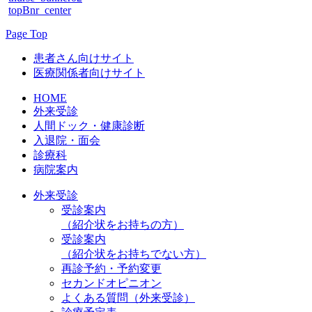
topBnr_center
Page Top
患者さん向けサイト
医療関係者向けサイト
HOME
外来受診
人間ドック・健康診断
入退院・面会
診療科
病院案内
外来受診
受診案内
（紹介状をお持ちの方）
受診案内
（紹介状をお持ちでない方）
再診予約・予約変更
セカンドオピニオン
よくある質問（外来受診）