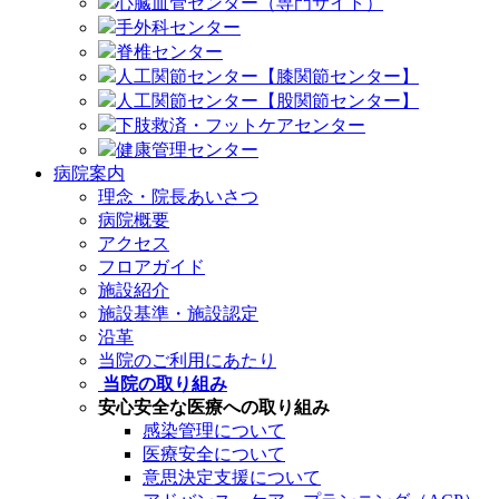
心臓血管センター（専門サイト）
手外科センター
脊椎センター
人工関節センター【膝関節センター】
人工関節センター【股関節センター】
下肢救済・フットケアセンター
健康管理センター
病院案内
理念・院長あいさつ
病院概要
アクセス
フロアガイド
施設紹介
施設基準・施設認定
沿革
当院のご利用にあたり
当院の取り組み
安心安全な医療への取り組み
感染管理について
医療安全について
意思決定支援について