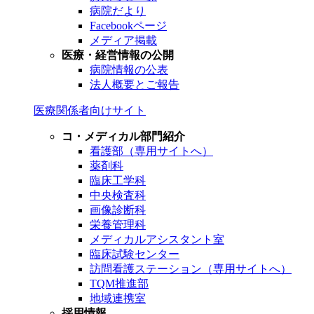
病院だより
Facebookページ
メディア掲載
医療・経営情報の公開
病院情報の公表
法人概要とご報告
医療関係者向けサイト
コ・メディカル部門紹介
看護部（専用サイトへ）
薬剤科
臨床工学科
中央検査科
画像診断科
栄養管理科
メディカルアシスタント室
臨床試験センター
訪問看護ステーション（専用サイトへ）
TQM推進部
地域連携室
採用情報