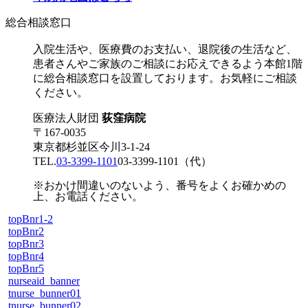
総合相談窓口
入院生活や、医療費のお支払い、退院後の生活など、
患者さんやご家族のご相談にお応えできるよう本館1階
に総合相談窓口を設置しております。お気軽にご相談
ください。
医療法人財団
荻窪病院
〒167-0035
東京都杉並区今川3-1-24
TEL.
03-3399-1101
03-3399-1101
（代）
※おかけ間違いのないよう、番号をよくお確かめの
上、お電話ください。
topBnr1-2
topBnr2
topBnr3
topBnr4
topBnr5
nurseaid_banner
tnurse_bunner01
tnurse_bunner02