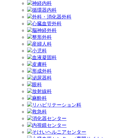
神経内科
循環器内科
外科・消化器外科
心臓血管外科
脳神経外科
整形外科
産婦人科
小児科
血液凝固科
皮膚科
形成外科
泌尿器科
眼科
放射線科
麻酔科
リハビリテーション科
救急科
消化器センター
内視鏡センター
そけいヘルニアセンター