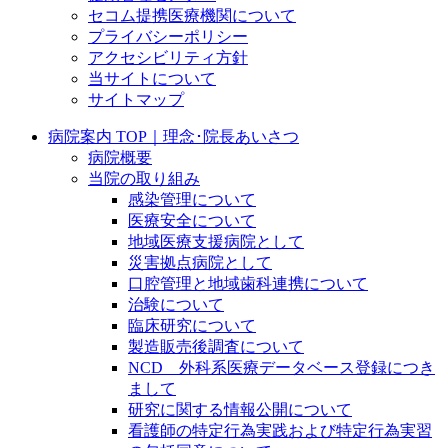
セコム提携医療機関について
プライバシーポリシー
アクセシビリティ方針
当サイトについて
サイトマップ
病院案内 TOP｜理念･院長あいさつ
病院概要
当院の取り組み
感染管理について
医療安全について
地域医療支援病院として
災害拠点病院として
口腔管理と地域歯科連携について
治験について
臨床研究について
製造販売後調査について
NCD 外科系医療データベース登録につき
まして
研究に関する情報公開について
看護師の特定行為実践および特定行為実習