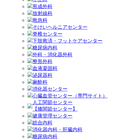
形成外科
放射線科
救急科
そけいヘルニアセンター
脊椎センター
下肢救済・フットケアセンター
糖尿病内科
外科・消化器外科
整形外科
血液凝固科
泌尿器科
麻酔科
消化器センター
心臓血管センター（専門サイト）
人工関節センター
【膝関節センター】
健康管理センター
総合内科
消化器内科・肝臓内科
糖尿病内科