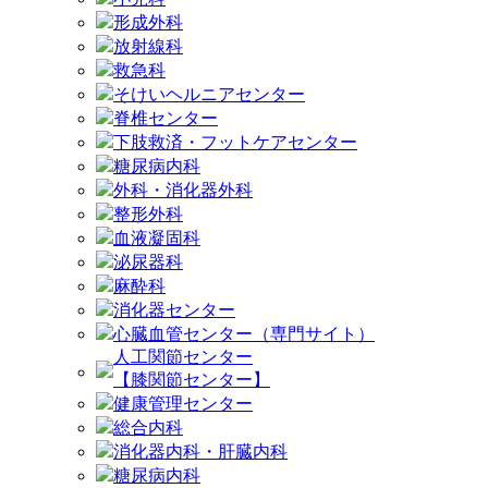
形成外科
放射線科
救急科
そけいヘルニアセンター
脊椎センター
下肢救済・フットケアセンター
糖尿病内科
外科・消化器外科
整形外科
血液凝固科
泌尿器科
麻酔科
消化器センター
心臓血管センター（専門サイト）
人工関節センター
【膝関節センター】
健康管理センター
総合内科
消化器内科・肝臓内科
糖尿病内科