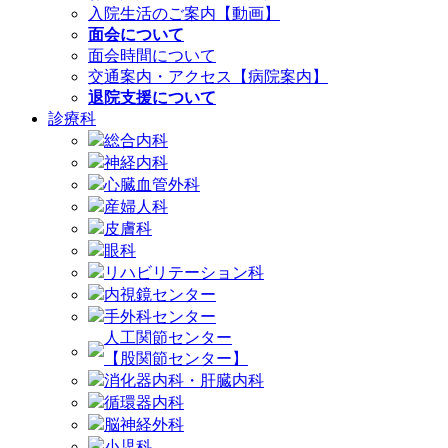
入院生活のご案内【動画】
面会について
面会時間について
交通案内・アクセス【病院案内】
退院支援について
診療科
総合内科
神経内科
心臓血管外科
産婦人科
皮膚科
眼科
リハビリテーション科
内視鏡センター
手外科センター
人工関節センター
【股関節センター】
消化器内科・肝臓内科
循環器内科
脳神経外科
小児科