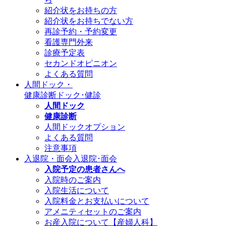
紹介状をお持ちの方
紹介状をお持ちでない方
再診予約・予約変更
看護専門外来
診療予定表
セカンドオピニオン
よくある質問
人間ドック・
健康診断
ドック･健診
人間ドック
健康診断
人間ドックオプション
よくある質問
注意事項
入退院・面会
入退院･面会
入院予定の患者さんへ
入院時のご案内
入院生活について
入院料金とお支払いについて
アメニティセットのご案内
お産入院について【産婦人科】