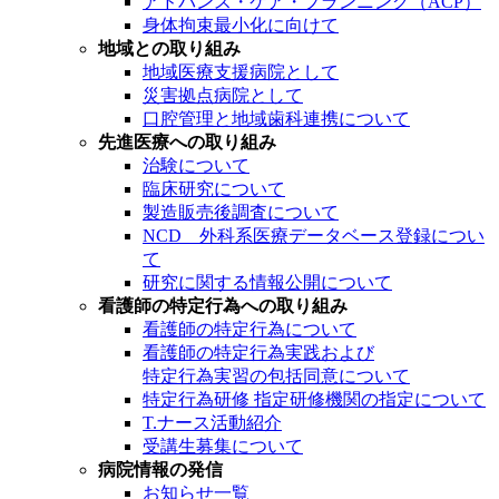
アドバンス・ケア・プランニング（ACP）
身体拘束最小化に向けて
地域との取り組み
地域医療支援病院として
災害拠点病院として
口腔管理と地域歯科連携について
先進医療への取り組み
治験について
臨床研究について
製造販売後調査について
NCD 外科系医療データベース登録につい
て
研究に関する情報公開について
看護師の特定行為への取り組み
看護師の特定行為について
看護師の特定行為実践および
特定行為実習の包括同意について
特定行為研修 指定研修機関の指定について
T.ナース活動紹介
受講生募集について
病院情報の発信
お知らせ一覧