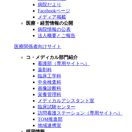
病院だより
Facebookページ
メディア掲載
医療・経営情報の公開
病院情報の公表
法人概要とご報告
医療関係者向けサイト
コ・メディカル部門紹介
看護部（専用サイトへ）
薬剤科
臨床工学科
中央検査科
画像診断科
栄養管理科
メディカルアシスタント室
臨床試験センター
訪問看護ステーション（専用サイトへ）
TQM推進部
地域連携室
採用情報