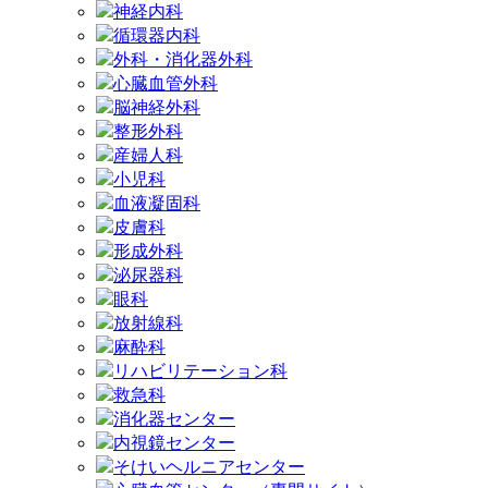
神経内科
循環器内科
外科・消化器外科
心臓血管外科
脳神経外科
整形外科
産婦人科
小児科
血液凝固科
皮膚科
形成外科
泌尿器科
眼科
放射線科
麻酔科
リハビリテーション科
救急科
消化器センター
内視鏡センター
そけいヘルニアセンター