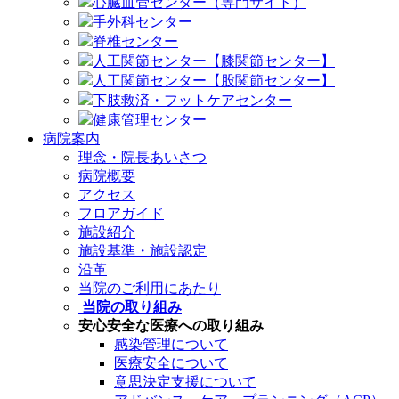
心臓血管センター（専門サイト）
手外科センター
脊椎センター
人工関節センター【膝関節センター】
人工関節センター【股関節センター】
下肢救済・フットケアセンター
健康管理センター
病院案内
理念・院長あいさつ
病院概要
アクセス
フロアガイド
施設紹介
施設基準・施設認定
沿革
当院のご利用にあたり
当院の取り組み
安心安全な医療への取り組み
感染管理について
医療安全について
意思決定支援について