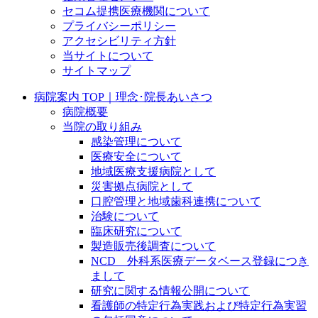
セコム提携医療機関について
プライバシーポリシー
アクセシビリティ方針
当サイトについて
サイトマップ
病院案内 TOP｜理念･院長あいさつ
病院概要
当院の取り組み
感染管理について
医療安全について
地域医療支援病院として
災害拠点病院として
口腔管理と地域歯科連携について
治験について
臨床研究について
製造販売後調査について
NCD 外科系医療データベース登録につき
まして
研究に関する情報公開について
看護師の特定行為実践および特定行為実習