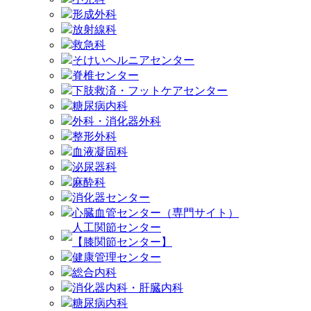
形成外科
放射線科
救急科
そけいヘルニアセンター
脊椎センター
下肢救済・フットケアセンター
糖尿病内科
外科・消化器外科
整形外科
血液凝固科
泌尿器科
麻酔科
消化器センター
心臓血管センター（専門サイト）
人工関節センター
【膝関節センター】
健康管理センター
総合内科
消化器内科・肝臓内科
糖尿病内科