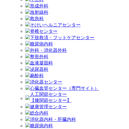
形成外科
放射線科
救急科
そけいヘルニアセンター
脊椎センター
下肢救済・フットケアセンター
糖尿病内科
外科・消化器外科
整形外科
血液凝固科
泌尿器科
麻酔科
消化器センター
心臓血管センター（専門サイト）
人工関節センター
【膝関節センター】
健康管理センター
総合内科
消化器内科・肝臓内科
糖尿病内科