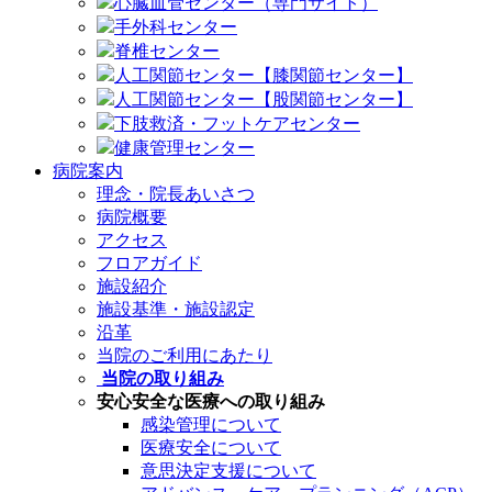
心臓血管センター（専門サイト）
手外科センター
脊椎センター
人工関節センター【膝関節センター】
人工関節センター【股関節センター】
下肢救済・フットケアセンター
健康管理センター
病院案内
理念・院長あいさつ
病院概要
アクセス
フロアガイド
施設紹介
施設基準・施設認定
沿革
当院のご利用にあたり
当院の取り組み
安心安全な医療への取り組み
感染管理について
医療安全について
意思決定支援について