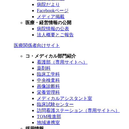
病院だより
Facebookページ
メディア掲載
医療・経営情報の公開
病院情報の公表
法人概要とご報告
医療関係者向けサイト
コ・メディカル部門紹介
看護部（専用サイトへ）
薬剤科
臨床工学科
中央検査科
画像診断科
栄養管理科
メディカルアシスタント室
臨床試験センター
訪問看護ステーション（専用サイトへ）
TQM推進部
地域連携室
採用情報