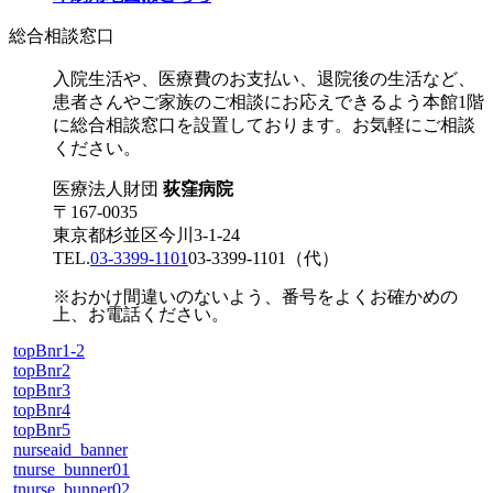
総合相談窓口
入院生活や、医療費のお支払い、退院後の生活など、
患者さんやご家族のご相談にお応えできるよう本館1階
に総合相談窓口を設置しております。お気軽にご相談
ください。
医療法人財団
荻窪病院
〒167-0035
東京都杉並区今川3-1-24
TEL.
03-3399-1101
03-3399-1101
（代）
※おかけ間違いのないよう、番号をよくお確かめの
上、お電話ください。
topBnr1-2
topBnr2
topBnr3
topBnr4
topBnr5
nurseaid_banner
tnurse_bunner01
tnurse_bunner02