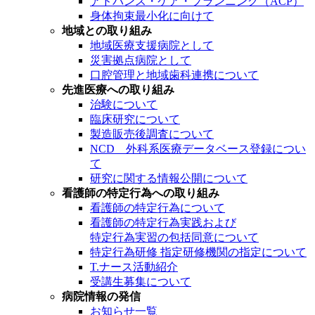
アドバンス・ケア・プランニング（ACP）
身体拘束最小化に向けて
地域との取り組み
地域医療支援病院として
災害拠点病院として
口腔管理と地域歯科連携について
先進医療への取り組み
治験について
臨床研究について
製造販売後調査について
NCD 外科系医療データベース登録につい
て
研究に関する情報公開について
看護師の特定行為への取り組み
看護師の特定行為について
看護師の特定行為実践および
特定行為実習の包括同意について
特定行為研修 指定研修機関の指定について
T.ナース活動紹介
受講生募集について
病院情報の発信
お知らせ一覧