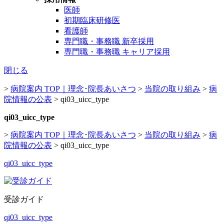
医師
初期臨床研修医
看護師
専門職・事務職 新卒採用
専門職・事務職 キャリア採用
閉じる
>
病院案内 TOP｜理念･院長あいさつ
>
当院の取り組み
>
病
院情報の公表
>
qi03_uicc_type
qi03_uicc_type
>
病院案内 TOP｜理念･院長あいさつ
>
当院の取り組み
>
病
院情報の公表
>
qi03_uicc_type
qi03_uicc_type
受診ガイド
qi03_uicc_type