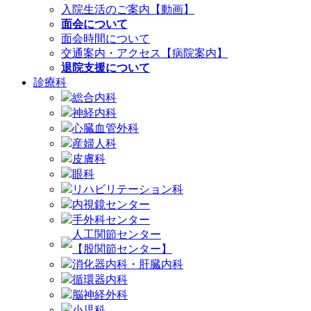
入院生活のご案内【動画】
面会について
面会時間について
交通案内・アクセス【病院案内】
退院支援について
診療科
総合内科
神経内科
心臓血管外科
産婦人科
皮膚科
眼科
リハビリテーション科
内視鏡センター
手外科センター
人工関節センター
【股関節センター】
消化器内科・肝臓内科
循環器内科
脳神経外科
小児科