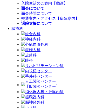
入院生活のご案内【動画】
面会について
面会時間について
交通案内・アクセス【病院案内】
退院支援について
診療科
総合内科
神経内科
心臓血管外科
産婦人科
皮膚科
眼科
リハビリテーション科
内視鏡センター
手外科センター
人工関節センター
【股関節センター】
消化器内科・肝臓内科
循環器内科
脳神経外科
小児科