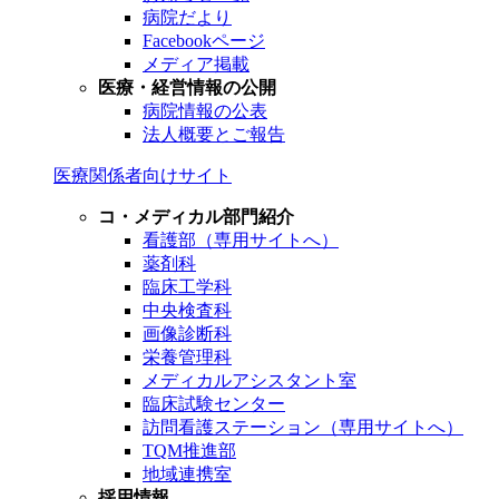
病院だより
Facebookページ
メディア掲載
医療・経営情報の公開
病院情報の公表
法人概要とご報告
医療関係者向けサイト
コ・メディカル部門紹介
看護部（専用サイトへ）
薬剤科
臨床工学科
中央検査科
画像診断科
栄養管理科
メディカルアシスタント室
臨床試験センター
訪問看護ステーション（専用サイトへ）
TQM推進部
地域連携室
採用情報