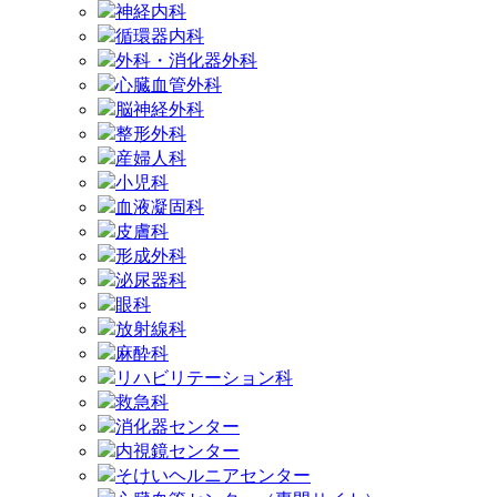
神経内科
循環器内科
外科・消化器外科
心臓血管外科
脳神経外科
整形外科
産婦人科
小児科
血液凝固科
皮膚科
形成外科
泌尿器科
眼科
放射線科
麻酔科
リハビリテーション科
救急科
消化器センター
内視鏡センター
そけいヘルニアセンター