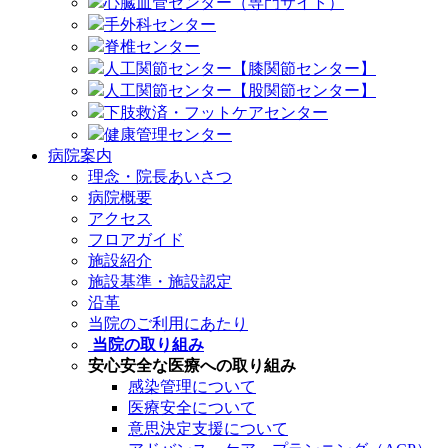
心臓血管センター（専門サイト）
手外科センター
脊椎センター
人工関節センター【膝関節センター】
人工関節センター【股関節センター】
下肢救済・フットケアセンター
健康管理センター
病院案内
理念・院長あいさつ
病院概要
アクセス
フロアガイド
施設紹介
施設基準・施設認定
沿革
当院のご利用にあたり
当院の取り組み
安心安全な医療への取り組み
感染管理について
医療安全について
意思決定支援について