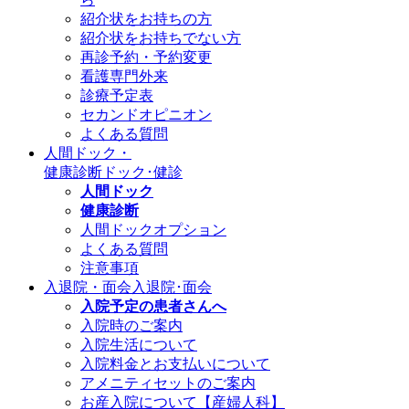
紹介状をお持ちの方
紹介状をお持ちでない方
再診予約・予約変更
看護専門外来
診療予定表
セカンドオピニオン
よくある質問
人間ドック・
健康診断
ドック･健診
人間ドック
健康診断
人間ドックオプション
よくある質問
注意事項
入退院・面会
入退院･面会
入院予定の患者さんへ
入院時のご案内
入院生活について
入院料金とお支払いについて
アメニティセットのご案内
お産入院について【産婦人科】