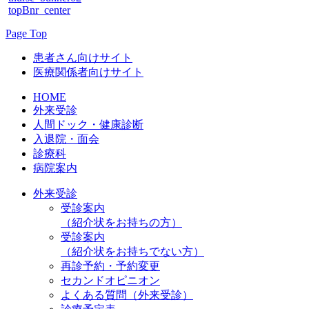
topBnr_center
Page Top
患者さん向けサイト
医療関係者向けサイト
HOME
外来受診
人間ドック・健康診断
入退院・面会
診療科
病院案内
外来受診
受診案内
（紹介状をお持ちの方）
受診案内
（紹介状をお持ちでない方）
再診予約・予約変更
セカンドオピニオン
よくある質問（外来受診）