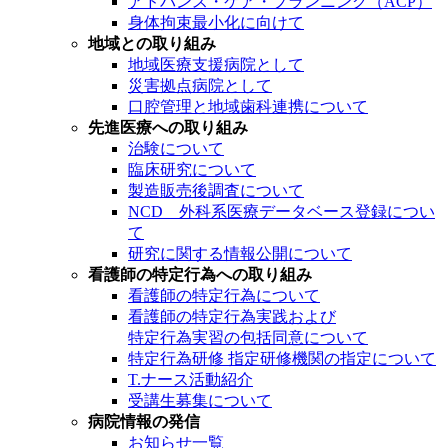
アドバンス・ケア・プランニング（ACP）
身体拘束最小化に向けて
地域との取り組み
地域医療支援病院として
災害拠点病院として
口腔管理と地域歯科連携について
先進医療への取り組み
治験について
臨床研究について
製造販売後調査について
NCD 外科系医療データベース登録につい
て
研究に関する情報公開について
看護師の特定行為への取り組み
看護師の特定行為について
看護師の特定行為実践および
特定行為実習の包括同意について
特定行為研修 指定研修機関の指定について
T.ナース活動紹介
受講生募集について
病院情報の発信
お知らせ一覧