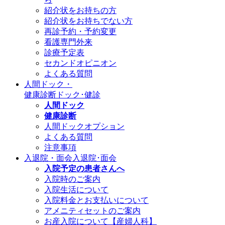
紹介状をお持ちの方
紹介状をお持ちでない方
再診予約・予約変更
看護専門外来
診療予定表
セカンドオピニオン
よくある質問
人間ドック・
健康診断
ドック･健診
人間ドック
健康診断
人間ドックオプション
よくある質問
注意事項
入退院・面会
入退院･面会
入院予定の患者さんへ
入院時のご案内
入院生活について
入院料金とお支払いについて
アメニティセットのご案内
お産入院について【産婦人科】