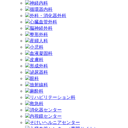
神経内科
循環器内科
外科・消化器外科
心臓血管外科
脳神経外科
整形外科
産婦人科
小児科
血液凝固科
皮膚科
形成外科
泌尿器科
眼科
放射線科
麻酔科
リハビリテーション科
救急科
消化器センター
内視鏡センター
そけいヘルニアセンター