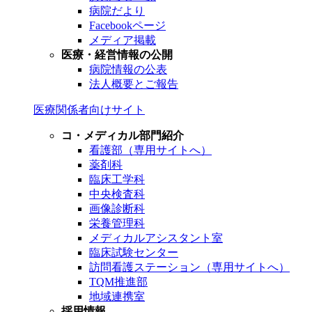
病院だより
Facebookページ
メディア掲載
医療・経営情報の公開
病院情報の公表
法人概要とご報告
医療関係者向けサイト
コ・メディカル部門紹介
看護部（専用サイトへ）
薬剤科
臨床工学科
中央検査科
画像診断科
栄養管理科
メディカルアシスタント室
臨床試験センター
訪問看護ステーション（専用サイトへ）
TQM推進部
地域連携室
採用情報