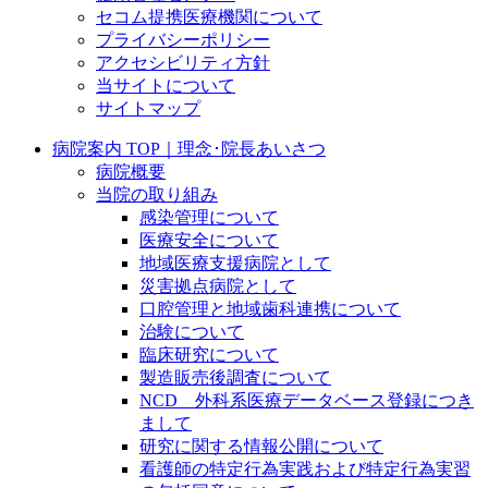
セコム提携医療機関について
プライバシーポリシー
アクセシビリティ方針
当サイトについて
サイトマップ
病院案内 TOP｜理念･院長あいさつ
病院概要
当院の取り組み
感染管理について
医療安全について
地域医療支援病院として
災害拠点病院として
口腔管理と地域歯科連携について
治験について
臨床研究について
製造販売後調査について
NCD 外科系医療データベース登録につき
まして
研究に関する情報公開について
看護師の特定行為実践および特定行為実習