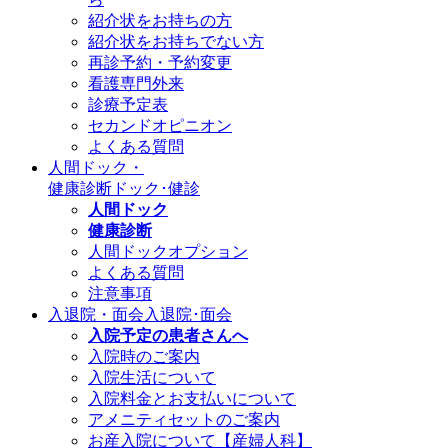
紹介状をお持ちの方
紹介状をお持ちでない方
再診予約・予約変更
看護専門外来
診療予定表
セカンドオピニオン
よくある質問
人間ドック・
健康診断
ドック･健診
人間ドック
健康診断
人間ドックオプション
よくある質問
注意事項
入退院・面会
入退院･面会
入院予定の患者さんへ
入院時のご案内
入院生活について
入院料金とお支払いについて
アメニティセットのご案内
お産入院について【産婦人科】