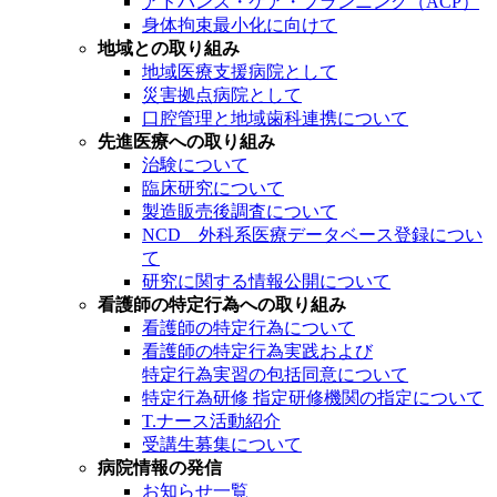
アドバンス・ケア・プランニング（ACP）
身体拘束最小化に向けて
地域との取り組み
地域医療支援病院として
災害拠点病院として
口腔管理と地域歯科連携について
先進医療への取り組み
治験について
臨床研究について
製造販売後調査について
NCD 外科系医療データベース登録につい
て
研究に関する情報公開について
看護師の特定行為への取り組み
看護師の特定行為について
看護師の特定行為実践および
特定行為実習の包括同意について
特定行為研修 指定研修機関の指定について
T.ナース活動紹介
受講生募集について
病院情報の発信
お知らせ一覧