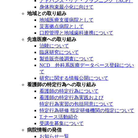
アドバンス・ケア・プランニング（ACP）
身体拘束最小化に向けて
地域との取り組み
地域医療支援病院として
災害拠点病院として
口腔管理と地域歯科連携について
先進医療への取り組み
治験について
臨床研究について
製造販売後調査について
NCD 外科系医療データベース登録につい
て
研究に関する情報公開について
看護師の特定行為への取り組み
看護師の特定行為について
看護師の特定行為実践および
特定行為実習の包括同意について
特定行為研修 指定研修機関の指定について
T.ナース活動紹介
受講生募集について
病院情報の発信
お知らせ一覧