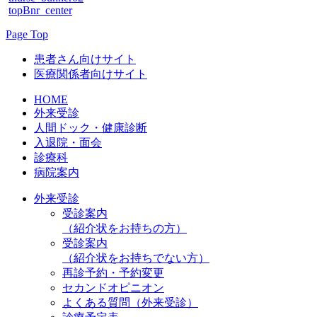
topBnr_center
Page Top
患者さん向けサイト
医療関係者向けサイト
HOME
外来受診
人間ドック・健康診断
入退院・面会
診療科
病院案内
外来受診
受診案内
（紹介状をお持ちの方）
受診案内
（紹介状をお持ちでない方）
再診予約・予約変更
セカンドオピニオン
よくある質問（外来受診）