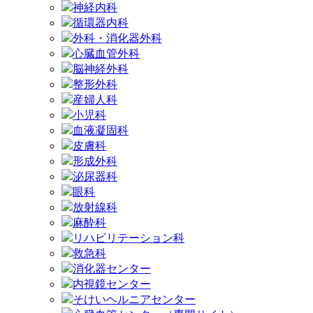
神経内科
循環器内科
外科・消化器外科
心臓血管外科
脳神経外科
整形外科
産婦人科
小児科
血液凝固科
皮膚科
形成外科
泌尿器科
眼科
放射線科
麻酔科
リハビリテーション科
救急科
消化器センター
内視鏡センター
そけいヘルニアセンター