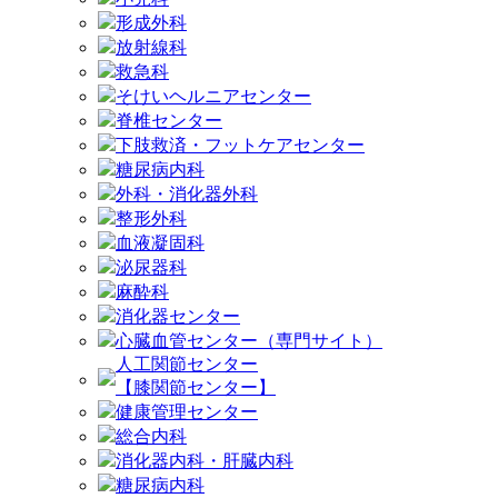
形成外科
放射線科
救急科
そけいヘルニアセンター
脊椎センター
下肢救済・フットケアセンター
糖尿病内科
外科・消化器外科
整形外科
血液凝固科
泌尿器科
麻酔科
消化器センター
心臓血管センター（専門サイト）
人工関節センター
【膝関節センター】
健康管理センター
総合内科
消化器内科・肝臓内科
糖尿病内科