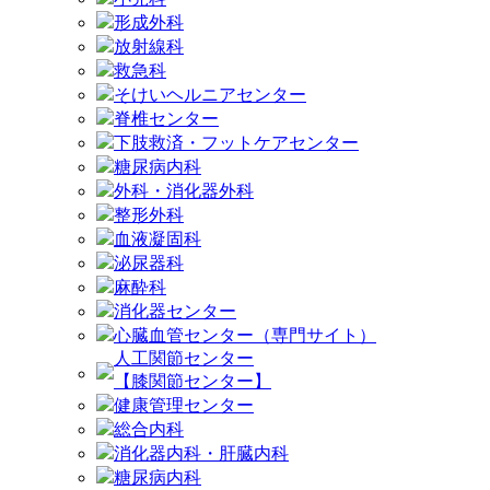
形成外科
放射線科
救急科
そけいヘルニアセンター
脊椎センター
下肢救済・フットケアセンター
糖尿病内科
外科・消化器外科
整形外科
血液凝固科
泌尿器科
麻酔科
消化器センター
心臓血管センター（専門サイト）
人工関節センター
【膝関節センター】
健康管理センター
総合内科
消化器内科・肝臓内科
糖尿病内科