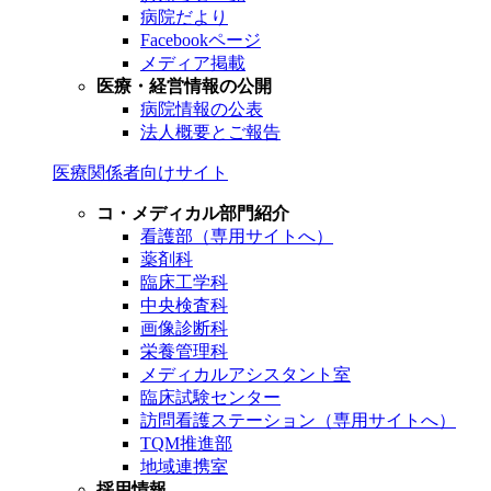
病院だより
Facebookページ
メディア掲載
医療・経営情報の公開
病院情報の公表
法人概要とご報告
医療関係者向けサイト
コ・メディカル部門紹介
看護部（専用サイトへ）
薬剤科
臨床工学科
中央検査科
画像診断科
栄養管理科
メディカルアシスタント室
臨床試験センター
訪問看護ステーション（専用サイトへ）
TQM推進部
地域連携室
採用情報