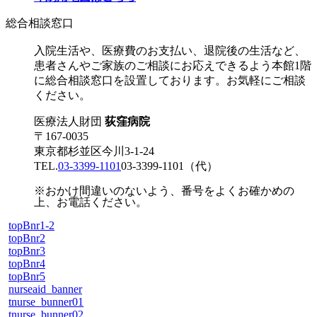
総合相談窓口
入院生活や、医療費のお支払い、退院後の生活など、
患者さんやご家族のご相談にお応えできるよう本館1階
に総合相談窓口を設置しております。お気軽にご相談
ください。
医療法人財団
荻窪病院
〒167-0035
東京都杉並区今川3-1-24
TEL.
03-3399-1101
03-3399-1101
（代）
※おかけ間違いのないよう、番号をよくお確かめの
上、お電話ください。
topBnr1-2
topBnr2
topBnr3
topBnr4
topBnr5
nurseaid_banner
tnurse_bunner01
tnurse_bunner02