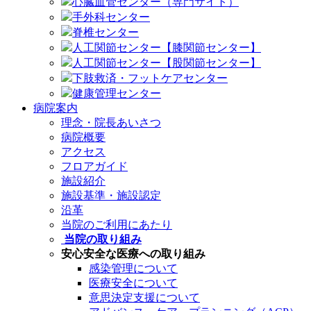
心臓血管センター（専門サイト）
手外科センター
脊椎センター
人工関節センター【膝関節センター】
人工関節センター【股関節センター】
下肢救済・フットケアセンター
健康管理センター
病院案内
理念・院長あいさつ
病院概要
アクセス
フロアガイド
施設紹介
施設基準・施設認定
沿革
当院のご利用にあたり
当院の取り組み
安心安全な医療への取り組み
感染管理について
医療安全について
意思決定支援について