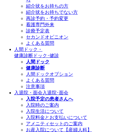
紹介状をお持ちの方
紹介状をお持ちでない方
再診予約・予約変更
看護専門外来
診療予定表
セカンドオピニオン
よくある質問
人間ドック・
健康診断
ドック･健診
人間ドック
健康診断
人間ドックオプション
よくある質問
注意事項
入退院・面会
入退院･面会
入院予定の患者さんへ
入院時のご案内
入院生活について
入院料金とお支払いについて
アメニティセットのご案内
お産入院について【産婦人科】