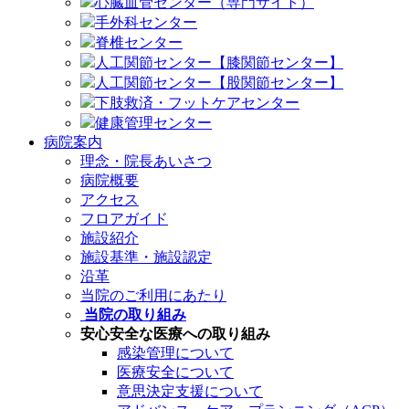
心臓血管センター（専門サイト）
手外科センター
脊椎センター
人工関節センター【膝関節センター】
人工関節センター【股関節センター】
下肢救済・フットケアセンター
健康管理センター
病院案内
理念・院長あいさつ
病院概要
アクセス
フロアガイド
施設紹介
施設基準・施設認定
沿革
当院のご利用にあたり
当院の取り組み
安心安全な医療への取り組み
感染管理について
医療安全について
意思決定支援について