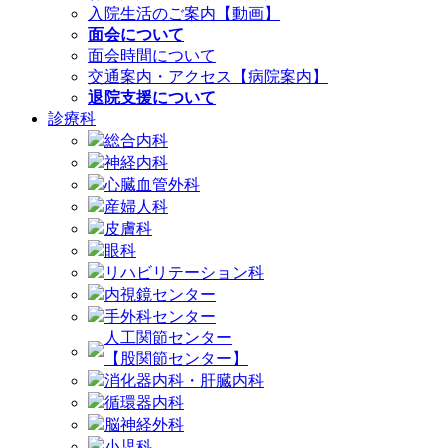
入院生活のご案内【動画】
面会について
面会時間について
交通案内・アクセス【病院案内】
退院支援について
診療科
総合内科
神経内科
心臓血管外科
産婦人科
皮膚科
眼科
リハビリテーション科
内視鏡センター
手外科センター
人工関節センター
【股関節センター】
消化器内科・肝臓内科
循環器内科
脳神経外科
小児科