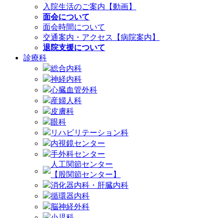
入院生活のご案内【動画】
面会について
面会時間について
交通案内・アクセス【病院案内】
退院支援について
診療科
総合内科
神経内科
心臓血管外科
産婦人科
皮膚科
眼科
リハビリテーション科
内視鏡センター
手外科センター
人工関節センター
【股関節センター】
消化器内科・肝臓内科
循環器内科
脳神経外科
小児科