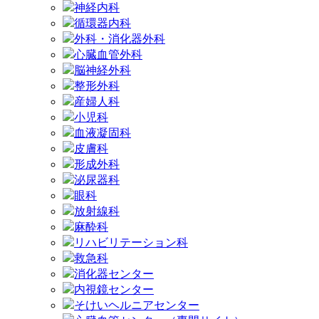
神経内科
循環器内科
外科・消化器外科
心臓血管外科
脳神経外科
整形外科
産婦人科
小児科
血液凝固科
皮膚科
形成外科
泌尿器科
眼科
放射線科
麻酔科
リハビリテーション科
救急科
消化器センター
内視鏡センター
そけいヘルニアセンター