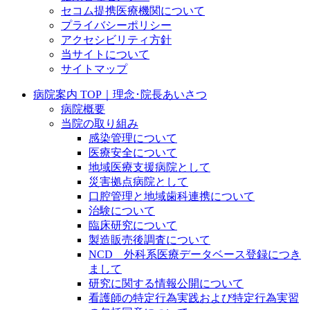
セコム提携医療機関について
プライバシーポリシー
アクセシビリティ方針
当サイトについて
サイトマップ
病院案内 TOP｜理念･院長あいさつ
病院概要
当院の取り組み
感染管理について
医療安全について
地域医療支援病院として
災害拠点病院として
口腔管理と地域歯科連携について
治験について
臨床研究について
製造販売後調査について
NCD 外科系医療データベース登録につき
まして
研究に関する情報公開について
看護師の特定行為実践および特定行為実習