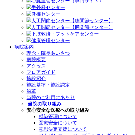
心臓血管センター（専門サイト）
手外科センター
脊椎センター
人工関節センター【膝関節センター】
人工関節センター【股関節センター】
下肢救済・フットケアセンター
健康管理センター
病院案内
理念・院長あいさつ
病院概要
アクセス
フロアガイド
施設紹介
施設基準・施設認定
沿革
当院のご利用にあたり
当院の取り組み
安心安全な医療への取り組み
感染管理について
医療安全について
意思決定支援について