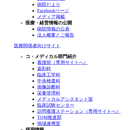
病院だより
Facebookページ
メディア掲載
医療・経営情報の公開
病院情報の公表
法人概要とご報告
医療関係者向けサイト
コ・メディカル部門紹介
看護部（専用サイトへ）
薬剤科
臨床工学科
中央検査科
画像診断科
栄養管理科
メディカルアシスタント室
臨床試験センター
訪問看護ステーション（専用サイトへ）
TQM推進部
地域連携室
採用情報