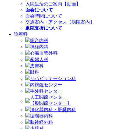
入院生活のご案内【動画】
面会について
面会時間について
交通案内・アクセス【病院案内】
退院支援について
診療科
総合内科
神経内科
心臓血管外科
産婦人科
皮膚科
眼科
リハビリテーション科
内視鏡センター
手外科センター
人工関節センター
【股関節センター】
消化器内科・肝臓内科
循環器内科
脳神経外科
小児科