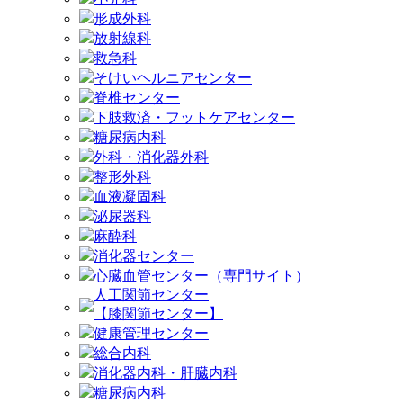
形成外科
放射線科
救急科
そけいヘルニアセンター
脊椎センター
下肢救済・フットケアセンター
糖尿病内科
外科・消化器外科
整形外科
血液凝固科
泌尿器科
麻酔科
消化器センター
心臓血管センター（専門サイト）
人工関節センター
【膝関節センター】
健康管理センター
総合内科
消化器内科・肝臓内科
糖尿病内科