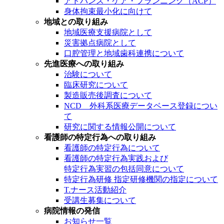
アドバンス・ケア・プランニング（ACP）
身体拘束最小化に向けて
地域との取り組み
地域医療支援病院として
災害拠点病院として
口腔管理と地域歯科連携について
先進医療への取り組み
治験について
臨床研究について
製造販売後調査について
NCD 外科系医療データベース登録につい
て
研究に関する情報公開について
看護師の特定行為への取り組み
看護師の特定行為について
看護師の特定行為実践および
特定行為実習の包括同意について
特定行為研修 指定研修機関の指定について
T.ナース活動紹介
受講生募集について
病院情報の発信
お知らせ一覧