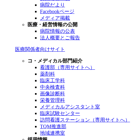
病院だより
Facebookページ
メディア掲載
医療・経営情報の公開
病院情報の公表
法人概要とご報告
医療関係者向けサイト
コ・メディカル部門紹介
看護部（専用サイトへ）
薬剤科
臨床工学科
中央検査科
画像診断科
栄養管理科
メディカルアシスタント室
臨床試験センター
訪問看護ステーション（専用サイトへ）
TQM推進部
地域連携室
採用情報