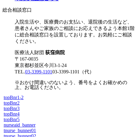
総合相談窓口
入院生活や、医療費のお支払い、退院後の生活など、
患者さんやご家族のご相談にお応えできるよう本館1階
に総合相談窓口を設置しております。お気軽にご相談
ください。
医療法人財団
荻窪病院
〒167-0035
東京都杉並区今川3-1-24
TEL.
03-3399-1101
03-3399-1101
（代）
※おかけ間違いのないよう、番号をよくお確かめの
上、お電話ください。
topBnr1-2
topBnr2
topBnr3
topBnr4
topBnr5
nurseaid_banner
tnurse_bunner01
tnurse_bunner02