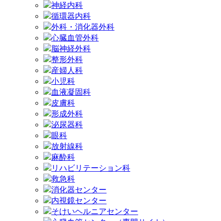
神経内科
循環器内科
外科・消化器外科
心臓血管外科
脳神経外科
整形外科
産婦人科
小児科
血液凝固科
皮膚科
形成外科
泌尿器科
眼科
放射線科
麻酔科
リハビリテーション科
救急科
消化器センター
内視鏡センター
そけいヘルニアセンター