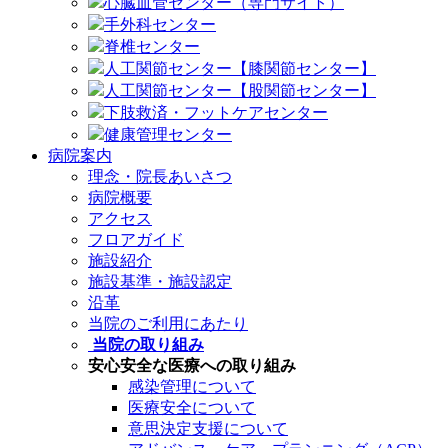
心臓血管センター（専門サイト）
手外科センター
脊椎センター
人工関節センター【膝関節センター】
人工関節センター【股関節センター】
下肢救済・フットケアセンター
健康管理センター
病院案内
理念・院長あいさつ
病院概要
アクセス
フロアガイド
施設紹介
施設基準・施設認定
沿革
当院のご利用にあたり
当院の取り組み
安心安全な医療への取り組み
感染管理について
医療安全について
意思決定支援について