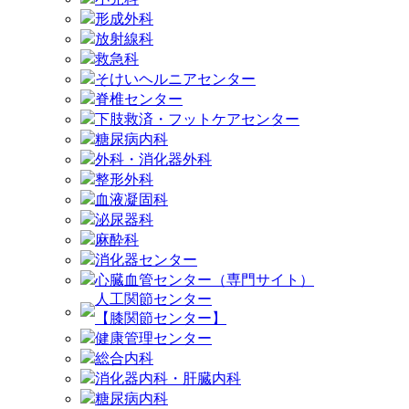
形成外科
放射線科
救急科
そけいヘルニアセンター
脊椎センター
下肢救済・フットケアセンター
糖尿病内科
外科・消化器外科
整形外科
血液凝固科
泌尿器科
麻酔科
消化器センター
心臓血管センター（専門サイト）
人工関節センター
【膝関節センター】
健康管理センター
総合内科
消化器内科・肝臓内科
糖尿病内科