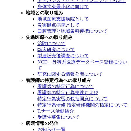
アドバンス・ケア・プランニング（ACP）
身体拘束最小化に向けて
地域との取り組み
地域医療支援病院として
災害拠点病院として
口腔管理と地域歯科連携について
先進医療への取り組み
治験について
臨床研究について
製造販売後調査について
NCD 外科系医療データベース登録につい
て
研究に関する情報公開について
看護師の特定行為への取り組み
看護師の特定行為について
看護師の特定行為実践および
特定行為実習の包括同意について
特定行為研修 指定研修機関の指定について
T.ナース活動紹介
受講生募集について
病院情報の発信
お知らせ一覧