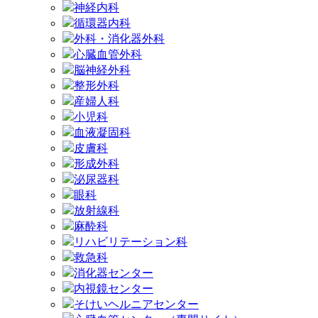
神経内科
循環器内科
外科・消化器外科
心臓血管外科
脳神経外科
整形外科
産婦人科
小児科
血液凝固科
皮膚科
形成外科
泌尿器科
眼科
放射線科
麻酔科
リハビリテーション科
救急科
消化器センター
内視鏡センター
そけいヘルニアセンター