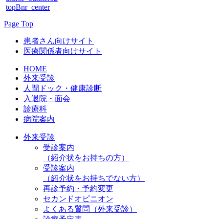
topBnr_center
Page Top
患者さん向けサイト
医療関係者向けサイト
HOME
外来受診
人間ドック・健康診断
入退院・面会
診療科
病院案内
外来受診
受診案内
（紹介状をお持ちの方）
受診案内
（紹介状をお持ちでない方）
再診予約・予約変更
セカンドオピニオン
よくある質問（外来受診）