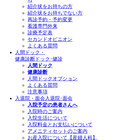
紹介状をお持ちの方
紹介状をお持ちでない方
再診予約・予約変更
看護専門外来
診療予定表
セカンドオピニオン
よくある質問
人間ドック・
健康診断
ドック･健診
人間ドック
健康診断
人間ドックオプション
よくある質問
注意事項
入退院・面会
入退院･面会
入院予定の患者さんへ
入院時のご案内
入院生活について
入院料金とお支払いについて
アメニティセットのご案内
お産入院について【産婦人科】