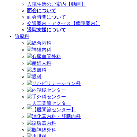
入院生活のご案内【動画】
面会について
面会時間について
交通案内・アクセス【病院案内】
退院支援について
診療科
総合内科
神経内科
心臓血管外科
産婦人科
皮膚科
眼科
リハビリテーション科
内視鏡センター
手外科センター
人工関節センター
【股関節センター】
消化器内科・肝臓内科
循環器内科
脳神経外科
小児科