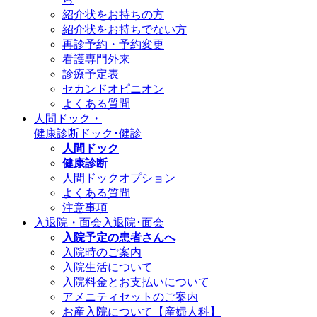
紹介状をお持ちの方
紹介状をお持ちでない方
再診予約・予約変更
看護専門外来
診療予定表
セカンドオピニオン
よくある質問
人間ドック・
健康診断
ドック･健診
人間ドック
健康診断
人間ドックオプション
よくある質問
注意事項
入退院・面会
入退院･面会
入院予定の患者さんへ
入院時のご案内
入院生活について
入院料金とお支払いについて
アメニティセットのご案内
お産入院について【産婦人科】