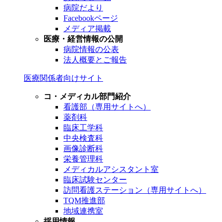
病院だより
Facebookページ
メディア掲載
医療・経営情報の公開
病院情報の公表
法人概要とご報告
医療関係者向けサイト
コ・メディカル部門紹介
看護部（専用サイトへ）
薬剤科
臨床工学科
中央検査科
画像診断科
栄養管理科
メディカルアシスタント室
臨床試験センター
訪問看護ステーション（専用サイトへ）
TQM推進部
地域連携室
採用情報