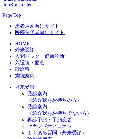
topBnr_center
Page Top
患者さん向けサイト
医療関係者向けサイト
HOME
外来受診
人間ドック・健康診断
入退院・面会
診療科
病院案内
外来受診
受診案内
（紹介状をお持ちの方）
受診案内
（紹介状をお持ちでない方）
再診予約・予約変更
セカンドオピニオン
よくある質問（外来受診）