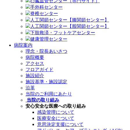
心臓血管センター（専門サイト）
手外科センター
脊椎センター
人工関節センター【膝関節センター】
人工関節センター【股関節センター】
下肢救済・フットケアセンター
健康管理センター
病院案内
理念・院長あいさつ
病院概要
アクセス
フロアガイド
施設紹介
施設基準・施設認定
沿革
当院のご利用にあたり
当院の取り組み
安心安全な医療への取り組み
感染管理について
医療安全について
意思決定支援について