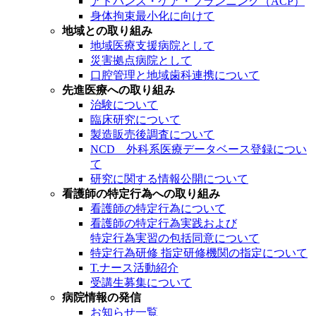
アドバンス・ケア・プランニング（ACP）
身体拘束最小化に向けて
地域との取り組み
地域医療支援病院として
災害拠点病院として
口腔管理と地域歯科連携について
先進医療への取り組み
治験について
臨床研究について
製造販売後調査について
NCD 外科系医療データベース登録につい
て
研究に関する情報公開について
看護師の特定行為への取り組み
看護師の特定行為について
看護師の特定行為実践および
特定行為実習の包括同意について
特定行為研修 指定研修機関の指定について
T.ナース活動紹介
受講生募集について
病院情報の発信
お知らせ一覧