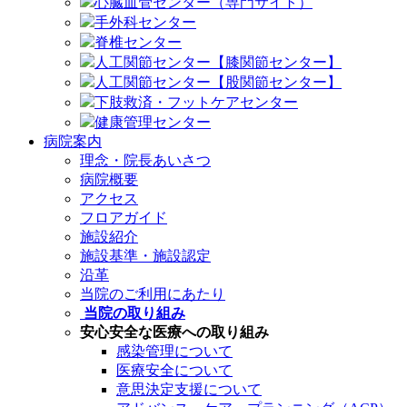
心臓血管センター（専門サイト）
手外科センター
脊椎センター
人工関節センター【膝関節センター】
人工関節センター【股関節センター】
下肢救済・フットケアセンター
健康管理センター
病院案内
理念・院長あいさつ
病院概要
アクセス
フロアガイド
施設紹介
施設基準・施設認定
沿革
当院のご利用にあたり
当院の取り組み
安心安全な医療への取り組み
感染管理について
医療安全について
意思決定支援について