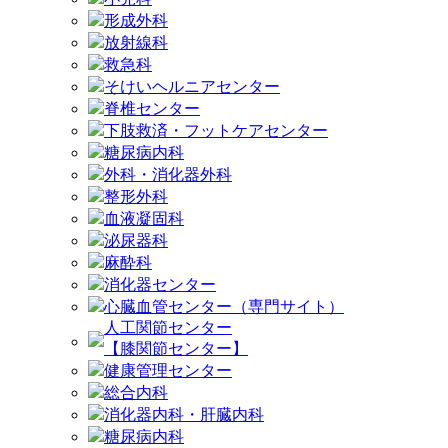
形成外科
放射線科
救急科
そけいヘルニアセンター
脊椎センター
下肢救済・フットケアセンター
糖尿病内科
外科・消化器外科
整形外科
血液凝固科
泌尿器科
麻酔科
消化器センター
心臓血管センター（専門サイト）
人工関節センター
【膝関節センター】
健康管理センター
総合内科
消化器内科・肝臓内科
糖尿病内科