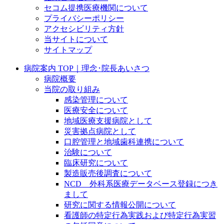
セコム提携医療機関について
プライバシーポリシー
アクセシビリティ方針
当サイトについて
サイトマップ
病院案内 TOP｜理念･院長あいさつ
病院概要
当院の取り組み
感染管理について
医療安全について
地域医療支援病院として
災害拠点病院として
口腔管理と地域歯科連携について
治験について
臨床研究について
製造販売後調査について
NCD 外科系医療データベース登録につき
まして
研究に関する情報公開について
看護師の特定行為実践および特定行為実習