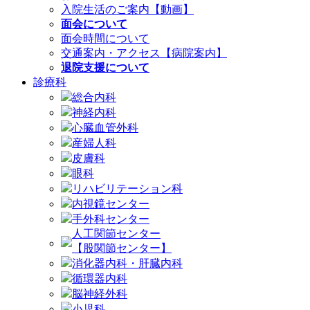
入院生活のご案内【動画】
面会について
面会時間について
交通案内・アクセス【病院案内】
退院支援について
診療科
総合内科
神経内科
心臓血管外科
産婦人科
皮膚科
眼科
リハビリテーション科
内視鏡センター
手外科センター
人工関節センター
【股関節センター】
消化器内科・肝臓内科
循環器内科
脳神経外科
小児科