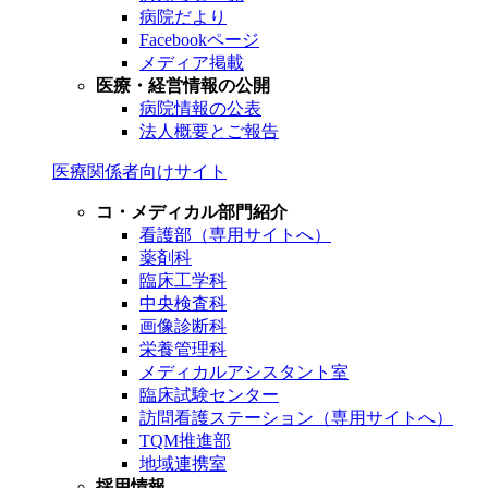
病院だより
Facebookページ
メディア掲載
医療・経営情報の公開
病院情報の公表
法人概要とご報告
医療関係者向けサイト
コ・メディカル部門紹介
看護部（専用サイトへ）
薬剤科
臨床工学科
中央検査科
画像診断科
栄養管理科
メディカルアシスタント室
臨床試験センター
訪問看護ステーション（専用サイトへ）
TQM推進部
地域連携室
採用情報