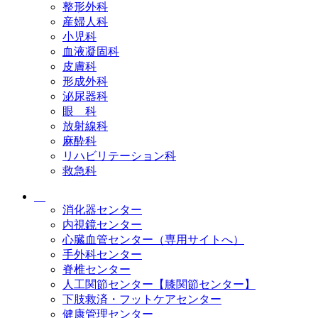
整形外科
産婦人科
小児科
血液凝固科
皮膚科
形成外科
泌尿器科
眼 科
放射線科
麻酔科
リハビリテーション科
救急科
消化器センター
内視鏡センター
心臓血管センター（専用サイトへ）
手外科センター
脊椎センター
人工関節センター【膝関節センター】
下肢救済・フットケアセンター
健康管理センター