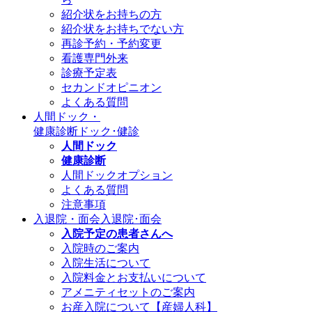
紹介状をお持ちの方
紹介状をお持ちでない方
再診予約・予約変更
看護専門外来
診療予定表
セカンドオピニオン
よくある質問
人間ドック・
健康診断
ドック･健診
人間ドック
健康診断
人間ドックオプション
よくある質問
注意事項
入退院・面会
入退院･面会
入院予定の患者さんへ
入院時のご案内
入院生活について
入院料金とお支払いについて
アメニティセットのご案内
お産入院について【産婦人科】