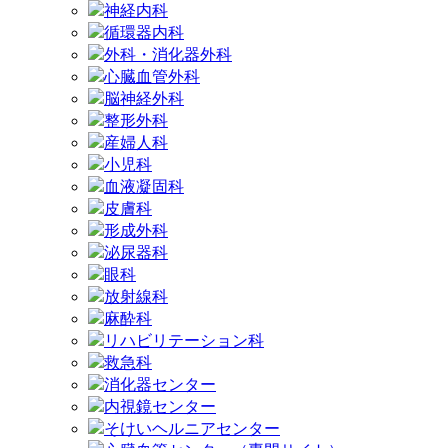
神経内科
循環器内科
外科・消化器外科
心臓血管外科
脳神経外科
整形外科
産婦人科
小児科
血液凝固科
皮膚科
形成外科
泌尿器科
眼科
放射線科
麻酔科
リハビリテーション科
救急科
消化器センター
内視鏡センター
そけいヘルニアセンター