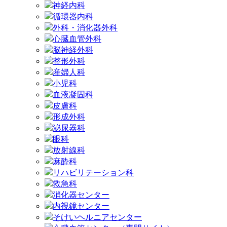
神経内科
循環器内科
外科・消化器外科
心臓血管外科
脳神経外科
整形外科
産婦人科
小児科
血液凝固科
皮膚科
形成外科
泌尿器科
眼科
放射線科
麻酔科
リハビリテーション科
救急科
消化器センター
内視鏡センター
そけいヘルニアセンター