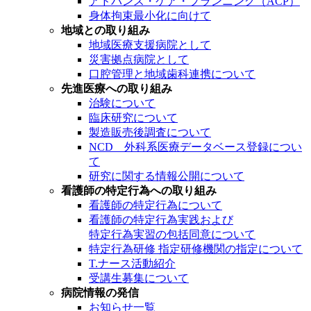
アドバンス・ケア・プランニング（ACP）
身体拘束最小化に向けて
地域との取り組み
地域医療支援病院として
災害拠点病院として
口腔管理と地域歯科連携について
先進医療への取り組み
治験について
臨床研究について
製造販売後調査について
NCD 外科系医療データベース登録につい
て
研究に関する情報公開について
看護師の特定行為への取り組み
看護師の特定行為について
看護師の特定行為実践および
特定行為実習の包括同意について
特定行為研修 指定研修機関の指定について
T.ナース活動紹介
受講生募集について
病院情報の発信
お知らせ一覧