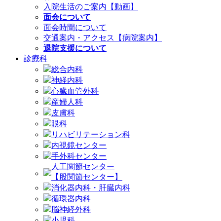
入院生活のご案内【動画】
面会について
面会時間について
交通案内・アクセス【病院案内】
退院支援について
診療科
総合内科
神経内科
心臓血管外科
産婦人科
皮膚科
眼科
リハビリテーション科
内視鏡センター
手外科センター
人工関節センター
【股関節センター】
消化器内科・肝臓内科
循環器内科
脳神経外科
小児科