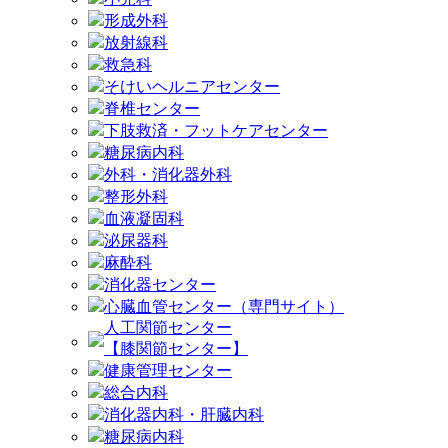
形成外科
放射線科
救急科
そけいヘルニアセンター
脊椎センター
下肢救済・フットケアセンター
糖尿病内科
外科・消化器外科
整形外科
血液凝固科
泌尿器科
麻酔科
消化器センター
心臓血管センター（専門サイト）
人工関節センター
【膝関節センター】
健康管理センター
総合内科
消化器内科・肝臓内科
糖尿病内科