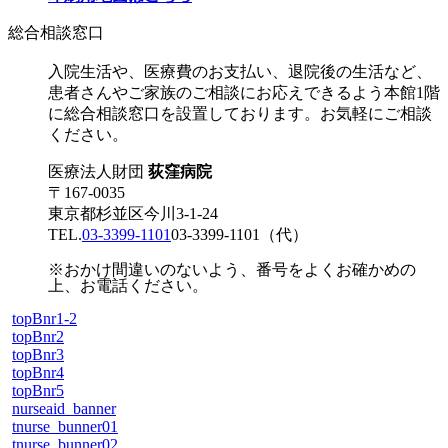
総合相談窓口
入院生活や、医療費のお支払い、退院後の生活など、
患者さんやご家族のご相談にお応えできるよう本館1階
に総合相談窓口を設置しております。お気軽にご相談
ください。
医療法人財団
荻窪病院
〒167-0035
東京都杉並区今川3-1-24
TEL.
03-3399-1101
03-3399-1101
（代）
※おかけ間違いのないよう、番号をよくお確かめの
上、お電話ください。
topBnr1-2
topBnr2
topBnr3
topBnr4
topBnr5
nurseaid_banner
tnurse_bunner01
tnurse_bunner02