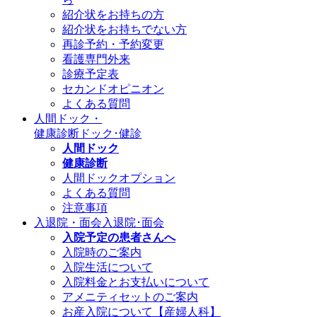
紹介状をお持ちの方
紹介状をお持ちでない方
再診予約・予約変更
看護専門外来
診療予定表
セカンドオピニオン
よくある質問
人間ドック・
健康診断
ドック･健診
人間ドック
健康診断
人間ドックオプション
よくある質問
注意事項
入退院・面会
入退院･面会
入院予定の患者さんへ
入院時のご案内
入院生活について
入院料金とお支払いについて
アメニティセットのご案内
お産入院について【産婦人科】