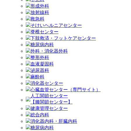
形成外科
放射線科
救急科
そけいヘルニアセンター
脊椎センター
下肢救済・フットケアセンター
糖尿病内科
外科・消化器外科
整形外科
血液凝固科
泌尿器科
麻酔科
消化器センター
心臓血管センター（専門サイト）
人工関節センター
【膝関節センター】
健康管理センター
総合内科
消化器内科・肝臓内科
糖尿病内科