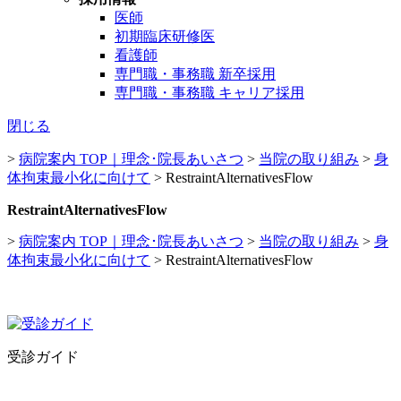
医師
初期臨床研修医
看護師
専門職・事務職 新卒採用
専門職・事務職 キャリア採用
閉じる
>
病院案内 TOP｜理念･院長あいさつ
>
当院の取り組み
>
身
体拘束最小化に向けて
>
RestraintAlternativesFlow
RestraintAlternativesFlow
>
病院案内 TOP｜理念･院長あいさつ
>
当院の取り組み
>
身
体拘束最小化に向けて
>
RestraintAlternativesFlow
受診ガイド