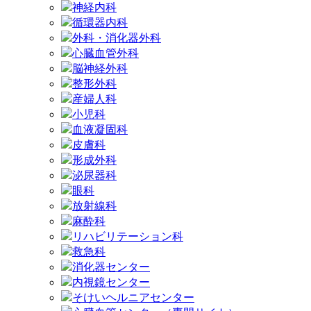
神経内科
循環器内科
外科・消化器外科
心臓血管外科
脳神経外科
整形外科
産婦人科
小児科
血液凝固科
皮膚科
形成外科
泌尿器科
眼科
放射線科
麻酔科
リハビリテーション科
救急科
消化器センター
内視鏡センター
そけいヘルニアセンター