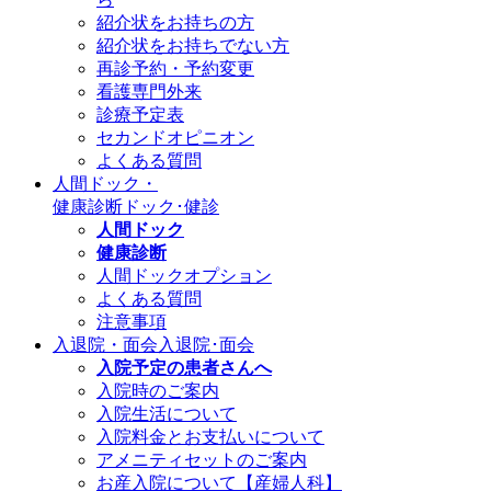
紹介状をお持ちの方
紹介状をお持ちでない方
再診予約・予約変更
看護専門外来
診療予定表
セカンドオピニオン
よくある質問
人間ドック・
健康診断
ドック･健診
人間ドック
健康診断
人間ドックオプション
よくある質問
注意事項
入退院・面会
入退院･面会
入院予定の患者さんへ
入院時のご案内
入院生活について
入院料金とお支払いについて
アメニティセットのご案内
お産入院について【産婦人科】