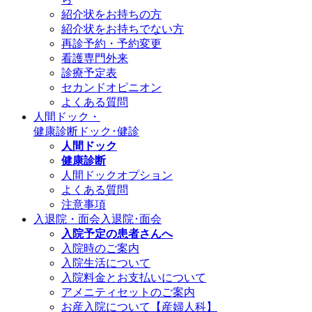
紹介状をお持ちの方
紹介状をお持ちでない方
再診予約・予約変更
看護専門外来
診療予定表
セカンドオピニオン
よくある質問
人間ドック・
健康診断
ドック･健診
人間ドック
健康診断
人間ドックオプション
よくある質問
注意事項
入退院・面会
入退院･面会
入院予定の患者さんへ
入院時のご案内
入院生活について
入院料金とお支払いについて
アメニティセットのご案内
お産入院について【産婦人科】