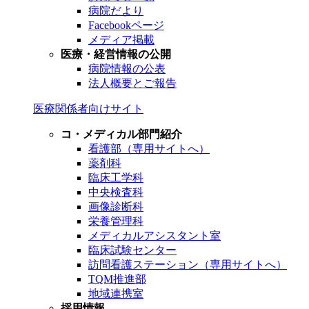
病院だより
Facebookページ
メディア掲載
医療・経営情報の公開
病院情報の公表
法人概要とご報告
医療関係者向けサイト
コ・メディカル部門紹介
看護部（専用サイトへ）
薬剤科
臨床工学科
中央検査科
画像診断科
栄養管理科
メディカルアシスタント室
臨床試験センター
訪問看護ステーション（専用サイトへ）
TQM推進部
地域連携室
採用情報