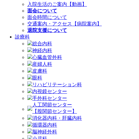
入院生活のご案内【動画】
面会について
面会時間について
交通案内・アクセス【病院案内】
退院支援について
診療科
総合内科
神経内科
心臓血管外科
産婦人科
皮膚科
眼科
リハビリテーション科
内視鏡センター
手外科センター
人工関節センター
【股関節センター】
消化器内科・肝臓内科
循環器内科
脳神経外科
小児科