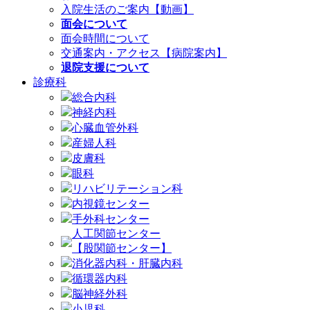
入院生活のご案内【動画】
面会について
面会時間について
交通案内・アクセス【病院案内】
退院支援について
診療科
総合内科
神経内科
心臓血管外科
産婦人科
皮膚科
眼科
リハビリテーション科
内視鏡センター
手外科センター
人工関節センター
【股関節センター】
消化器内科・肝臓内科
循環器内科
脳神経外科
小児科