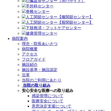
心臓血管センター（専門サイト）
手外科センター
脊椎センター
人工関節センター【膝関節センター】
人工関節センター【股関節センター】
下肢救済・フットケアセンター
健康管理センター
病院案内
理念・院長あいさつ
病院概要
アクセス
フロアガイド
施設紹介
施設基準・施設認定
沿革
当院のご利用にあたり
当院の取り組み
安心安全な医療への取り組み
感染管理について
医療安全について
意思決定支援について