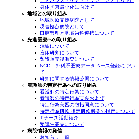
アドバンス・ケア・プランニング（ACP）
身体拘束最小化に向けて
地域との取り組み
地域医療支援病院として
災害拠点病院として
口腔管理と地域歯科連携について
先進医療への取り組み
治験について
臨床研究について
製造販売後調査について
NCD 外科系医療データベース登録につい
て
研究に関する情報公開について
看護師の特定行為への取り組み
看護師の特定行為について
看護師の特定行為実践および
特定行為実習の包括同意について
特定行為研修 指定研修機関の指定について
T.ナース活動紹介
受講生募集について
病院情報の発信
お知らせ一覧