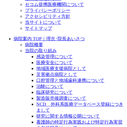
セコム提携医療機関について
プライバシーポリシー
アクセシビリティ方針
当サイトについて
サイトマップ
病院案内 TOP｜理念･院長あいさつ
病院概要
当院の取り組み
感染管理について
医療安全について
地域医療支援病院として
災害拠点病院として
口腔管理と地域歯科連携について
治験について
臨床研究について
製造販売後調査について
NCD 外科系医療データベース登録につき
まして
研究に関する情報公開について
看護師の特定行為実践および特定行為実習