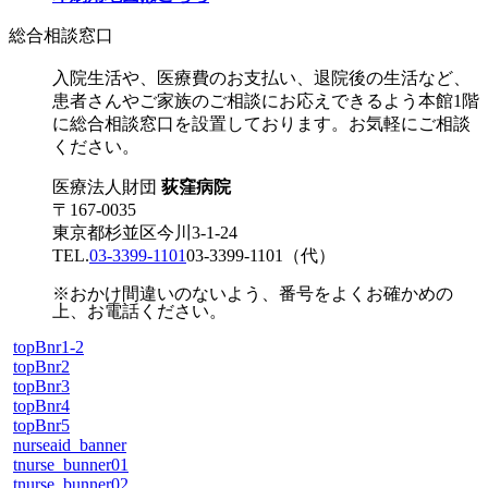
総合相談窓口
入院生活や、医療費のお支払い、退院後の生活など、
患者さんやご家族のご相談にお応えできるよう本館1階
に総合相談窓口を設置しております。お気軽にご相談
ください。
医療法人財団
荻窪病院
〒167-0035
東京都杉並区今川3-1-24
TEL.
03-3399-1101
03-3399-1101
（代）
※おかけ間違いのないよう、番号をよくお確かめの
上、お電話ください。
topBnr1-2
topBnr2
topBnr3
topBnr4
topBnr5
nurseaid_banner
tnurse_bunner01
tnurse_bunner02