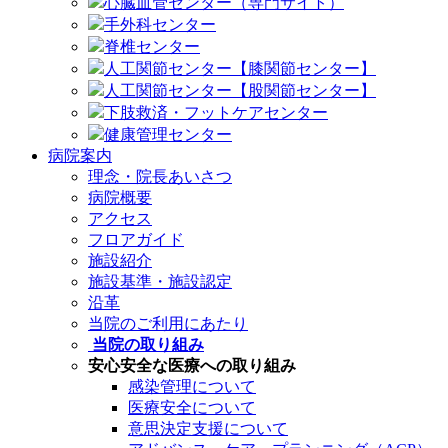
心臓血管センター（専門サイト）
手外科センター
脊椎センター
人工関節センター【膝関節センター】
人工関節センター【股関節センター】
下肢救済・フットケアセンター
健康管理センター
病院案内
理念・院長あいさつ
病院概要
アクセス
フロアガイド
施設紹介
施設基準・施設認定
沿革
当院のご利用にあたり
当院の取り組み
安心安全な医療への取り組み
感染管理について
医療安全について
意思決定支援について