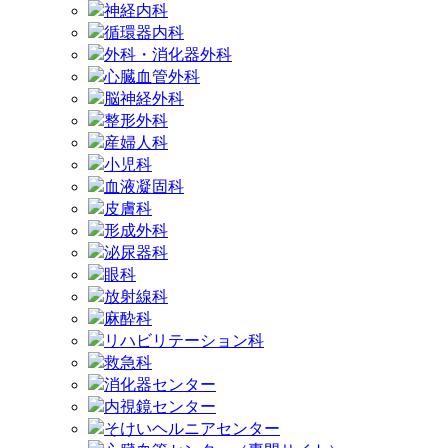
神経内科
循環器内科
外科・消化器外科
心臓血管外科
脳神経外科
整形外科
産婦人科
小児科
血液凝固科
皮膚科
形成外科
泌尿器科
眼科
放射線科
麻酔科
リハビリテーション科
救急科
消化器センター
内視鏡センター
そけいヘルニアセンター