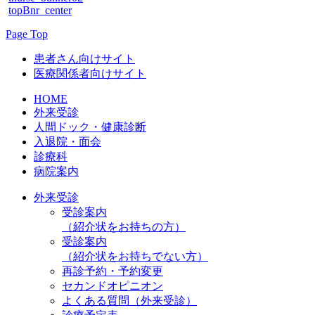
topBnr_center
Page Top
患者さん向けサイト
医療関係者向けサイト
HOME
外来受診
人間ドック・健康診断
入退院・面会
診療科
病院案内
外来受診
受診案内
（紹介状をお持ちの方）
受診案内
（紹介状をお持ちでない方）
再診予約・予約変更
セカンドオピニオン
よくある質問（外来受診）