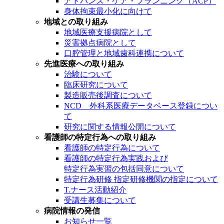
アドバンス・ケア・プランニング（ACP）
身体拘束最小化に向けて
地域との取り組み
地域医療支援病院として
災害拠点病院として
口腔管理と地域歯科連携について
先進医療への取り組み
治験について
臨床研究について
製造販売後調査について
NCD 外科系医療データベース登録につい
て
研究に関する情報公開について
看護師の特定行為への取り組み
看護師の特定行為について
看護師の特定行為実践および
特定行為実習の包括同意について
特定行為研修 指定研修機関の指定について
T.ナース活動紹介
受講生募集について
病院情報の発信
お知らせ一覧