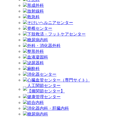
形成外科
放射線科
救急科
そけいヘルニアセンター
脊椎センター
下肢救済・フットケアセンター
糖尿病内科
外科・消化器外科
整形外科
血液凝固科
泌尿器科
麻酔科
消化器センター
心臓血管センター（専門サイト）
人工関節センター
【膝関節センター】
健康管理センター
総合内科
消化器内科・肝臓内科
糖尿病内科