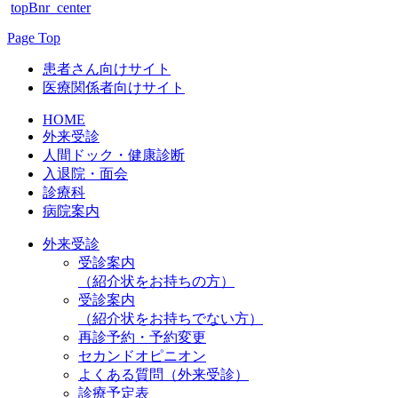
topBnr_center
Page Top
患者さん向けサイト
医療関係者向けサイト
HOME
外来受診
人間ドック・健康診断
入退院・面会
診療科
病院案内
外来受診
受診案内
（紹介状をお持ちの方）
受診案内
（紹介状をお持ちでない方）
再診予約・予約変更
セカンドオピニオン
よくある質問（外来受診）
診療予定表