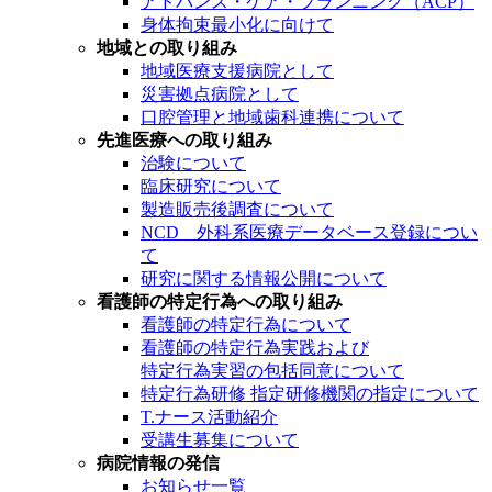
アドバンス・ケア・プランニング（ACP）
身体拘束最小化に向けて
地域との取り組み
地域医療支援病院として
災害拠点病院として
口腔管理と地域歯科連携について
先進医療への取り組み
治験について
臨床研究について
製造販売後調査について
NCD 外科系医療データベース登録につい
て
研究に関する情報公開について
看護師の特定行為への取り組み
看護師の特定行為について
看護師の特定行為実践および
特定行為実習の包括同意について
特定行為研修 指定研修機関の指定について
T.ナース活動紹介
受講生募集について
病院情報の発信
お知らせ一覧