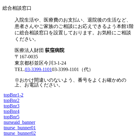
総合相談窓口
入院生活や、医療費のお支払い、退院後の生活など、
患者さんやご家族のご相談にお応えできるよう本館1階
に総合相談窓口を設置しております。お気軽にご相談
ください。
医療法人財団
荻窪病院
〒167-0035
東京都杉並区今川3-1-24
TEL.
03-3399-1101
03-3399-1101
（代）
※おかけ間違いのないよう、番号をよくお確かめの
上、お電話ください。
topBnr1-2
topBnr2
topBnr3
topBnr4
topBnr5
nurseaid_banner
tnurse_bunner01
tnurse_bunner02