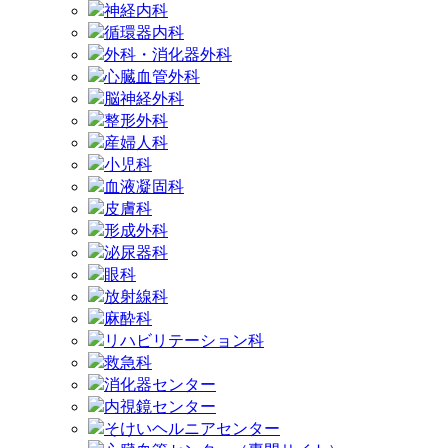
神経内科
循環器内科
外科・消化器外科
心臓血管外科
脳神経外科
整形外科
産婦人科
小児科
血液凝固科
皮膚科
形成外科
泌尿器科
眼科
放射線科
麻酔科
リハビリテーション科
救急科
消化器センター
内視鏡センター
そけいヘルニアセンター