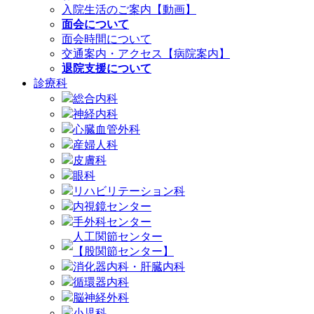
入院生活のご案内【動画】
面会について
面会時間について
交通案内・アクセス【病院案内】
退院支援について
診療科
総合内科
神経内科
心臓血管外科
産婦人科
皮膚科
眼科
リハビリテーション科
内視鏡センター
手外科センター
人工関節センター
【股関節センター】
消化器内科・肝臓内科
循環器内科
脳神経外科
小児科