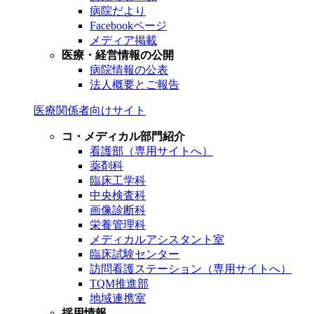
病院だより
Facebookページ
メディア掲載
医療・経営情報の公開
病院情報の公表
法人概要とご報告
医療関係者向けサイト
コ・メディカル部門紹介
看護部（専用サイトへ）
薬剤科
臨床工学科
中央検査科
画像診断科
栄養管理科
メディカルアシスタント室
臨床試験センター
訪問看護ステーション（専用サイトへ）
TQM推進部
地域連携室
採用情報