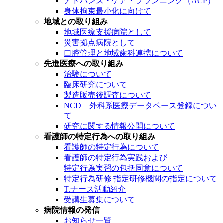
アドバンス・ケア・プランニング（ACP）
身体拘束最小化に向けて
地域との取り組み
地域医療支援病院として
災害拠点病院として
口腔管理と地域歯科連携について
先進医療への取り組み
治験について
臨床研究について
製造販売後調査について
NCD 外科系医療データベース登録につい
て
研究に関する情報公開について
看護師の特定行為への取り組み
看護師の特定行為について
看護師の特定行為実践および
特定行為実習の包括同意について
特定行為研修 指定研修機関の指定について
T.ナース活動紹介
受講生募集について
病院情報の発信
お知らせ一覧