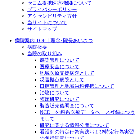
セコム提携医療機関について
プライバシーポリシー
アクセシビリティ方針
当サイトについて
サイトマップ
病院案内 TOP｜理念･院長あいさつ
病院概要
当院の取り組み
感染管理について
医療安全について
地域医療支援病院として
災害拠点病院として
口腔管理と地域歯科連携について
治験について
臨床研究について
製造販売後調査について
NCD 外科系医療データベース登録につき
まして
研究に関する情報公開について
看護師の特定行為実践および特定行為実習
の包括同意について