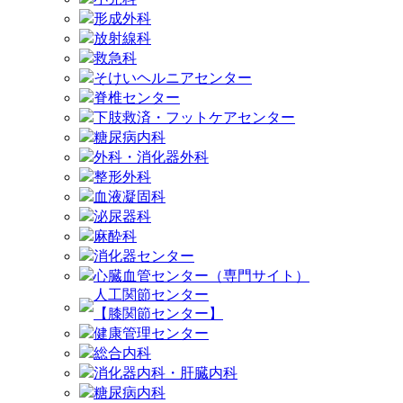
形成外科
放射線科
救急科
そけいヘルニアセンター
脊椎センター
下肢救済・フットケアセンター
糖尿病内科
外科・消化器外科
整形外科
血液凝固科
泌尿器科
麻酔科
消化器センター
心臓血管センター（専門サイト）
人工関節センター
【膝関節センター】
健康管理センター
総合内科
消化器内科・肝臓内科
糖尿病内科