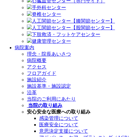
心臓血管センター（専門サイト）
手外科センター
脊椎センター
人工関節センター【膝関節センター】
人工関節センター【股関節センター】
下肢救済・フットケアセンター
健康管理センター
病院案内
理念・院長あいさつ
病院概要
アクセス
フロアガイド
施設紹介
施設基準・施設認定
沿革
当院のご利用にあたり
当院の取り組み
安心安全な医療への取り組み
感染管理について
医療安全について
意思決定支援について