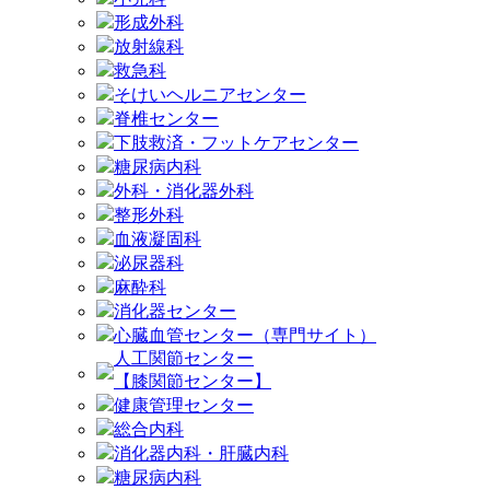
形成外科
放射線科
救急科
そけいヘルニアセンター
脊椎センター
下肢救済・フットケアセンター
糖尿病内科
外科・消化器外科
整形外科
血液凝固科
泌尿器科
麻酔科
消化器センター
心臓血管センター（専門サイト）
人工関節センター
【膝関節センター】
健康管理センター
総合内科
消化器内科・肝臓内科
糖尿病内科