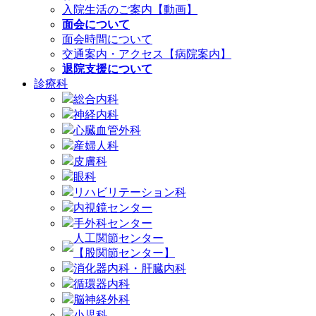
入院生活のご案内【動画】
面会について
面会時間について
交通案内・アクセス【病院案内】
退院支援について
診療科
総合内科
神経内科
心臓血管外科
産婦人科
皮膚科
眼科
リハビリテーション科
内視鏡センター
手外科センター
人工関節センター
【股関節センター】
消化器内科・肝臓内科
循環器内科
脳神経外科
小児科