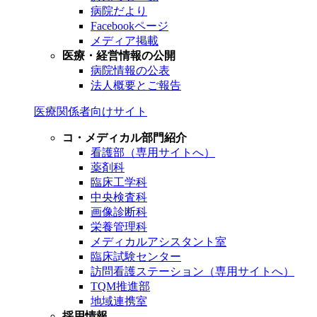
病院だより
Facebookページ
メディア掲載
医療・経営情報の公開
病院情報の公表
法人概要とご報告
医療関係者向けサイト
コ・メディカル部門紹介
看護部（専用サイトへ）
薬剤科
臨床工学科
中央検査科
画像診断科
栄養管理科
メディカルアシスタント室
臨床試験センター
訪問看護ステーション（専用サイトへ）
TQM推進部
地域連携室
採用情報