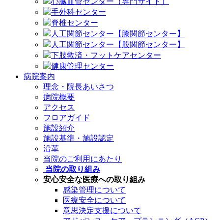
心臓血管センター（専門サイト）
手外科センター
脊椎センター
人工関節センター【膝関節センター】
人工関節センター【股関節センター】
下肢救済・フットケアセンター
健康管理センター
病院案内
理念・院長あいさつ
病院概要
アクセス
フロアガイド
施設紹介
施設基準・施設認定
沿革
当院のご利用にあたり
当院の取り組み
安心安全な医療への取り組み
感染管理について
医療安全について
意思決定支援について