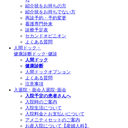
紹介状をお持ちの方
紹介状をお持ちでない方
再診予約・予約変更
看護専門外来
診療予定表
セカンドオピニオン
よくある質問
人間ドック・
健康診断
ドック･健診
人間ドック
健康診断
人間ドックオプション
よくある質問
注意事項
入退院・面会
入退院･面会
入院予定の患者さんへ
入院時のご案内
入院生活について
入院料金とお支払いについて
アメニティセットのご案内
お産入院について【産婦人科】