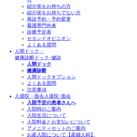
紹介状をお持ちの方
紹介状をお持ちでない方
再診予約・予約変更
看護専門外来
診療予定表
セカンドオピニオン
よくある質問
人間ドック・
健康診断
ドック･健診
人間ドック
健康診断
人間ドックオプション
よくある質問
注意事項
入退院・面会
入退院･面会
入院予定の患者さんへ
入院時のご案内
入院生活について
入院料金とお支払いについて
アメニティセットのご案内
お産入院について【産婦人科】