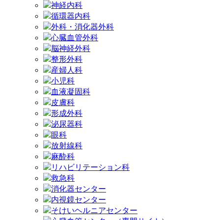
神経内科
循環器内科
外科・消化器外科
心臓血管外科
脳神経外科
整形外科
産婦人科
小児科
血液凝固科
皮膚科
形成外科
泌尿器科
眼科
放射線科
麻酔科
リハビリテーション科
救急科
消化器センター
内視鏡センター
そけいヘルニアセンター