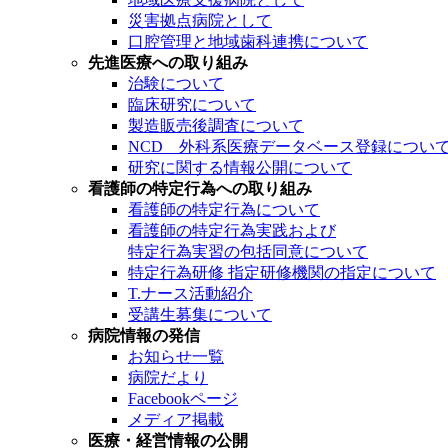
災害拠点病院として
口腔管理と地域歯科連携について
先進医療への取り組み
治験について
臨床研究について
製造販売後調査について
NCD 外科系医療データベース登録につい
研究に関する情報公開について
看護師の特定行為への取り組み
看護師の特定行為について
看護師の特定行為実践および
特定行為実習の包括同意について
特定行為研修 指定研修機関の指定について
T.ナース活動紹介
受講生募集について
病院情報の発信
お知らせ一覧
病院だより
Facebookページ
メディア掲載
医療・経営情報の公開