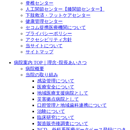
脊椎センター
人工関節センター【膝関節センター】
下肢救済・フットケアセンター
健康管理センター
セコム提携医療機関について
プライバシーポリシー
アクセシビリティ方針
当サイトについて
サイトマップ
病院案内 TOP｜理念･院長あいさつ
病院概要
当院の取り組み
感染管理について
医療安全について
地域医療支援病院として
災害拠点病院として
口腔管理と地域歯科連携について
治験について
臨床研究について
製造販売後調査について
NCD 外科系医療データベース登録につき