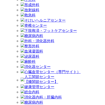
形成外科
放射線科
救急科
そけいヘルニアセンター
脊椎センター
下肢救済・フットケアセンター
糖尿病内科
外科・消化器外科
整形外科
血液凝固科
泌尿器科
麻酔科
消化器センター
心臓血管センター（専門サイト）
人工関節センター
【膝関節センター】
健康管理センター
総合内科
消化器内科・肝臓内科
糖尿病内科