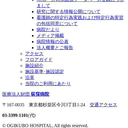
まして
研究に関する情報公開について
看護師の特定行為実践および特定行為実習
の包括同意について
病院だより
メディア掲載
病院情報の公表
法人概要とご報告
アクセス
フロアガイド
施設紹介
施設基準･施設認定
沿革
当院のご利用にあたり
医療法人財団
荻窪病院
〒167-0035 東京都杉並区今川3丁目1-24
交通アクセス
03-3399-1101
(代)
© OGIKUBO HOSPITAL, All rights reserved.