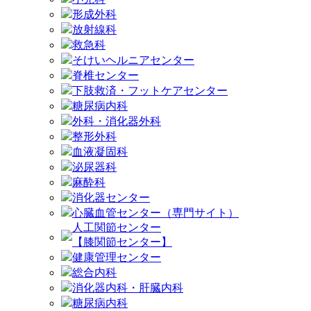
形成外科
放射線科
救急科
そけいヘルニアセンター
脊椎センター
下肢救済・フットケアセンター
糖尿病内科
外科・消化器外科
整形外科
血液凝固科
泌尿器科
麻酔科
消化器センター
心臓血管センター（専門サイト）
人工関節センター
【膝関節センター】
健康管理センター
総合内科
消化器内科・肝臓内科
糖尿病内科