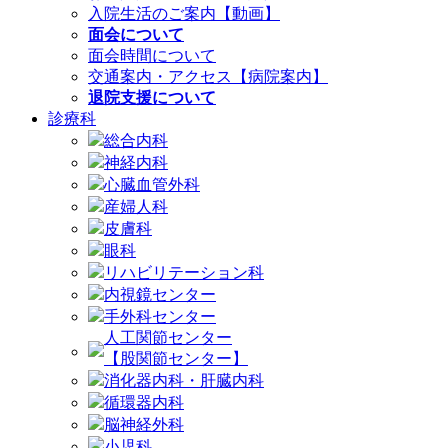
入院生活のご案内【動画】
面会について
面会時間について
交通案内・アクセス【病院案内】
退院支援について
診療科
総合内科
神経内科
心臓血管外科
産婦人科
皮膚科
眼科
リハビリテーション科
内視鏡センター
手外科センター
人工関節センター
【股関節センター】
消化器内科・肝臓内科
循環器内科
脳神経外科
小児科