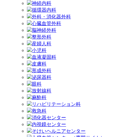
神経内科
循環器内科
外科・消化器外科
心臓血管外科
脳神経外科
整形外科
産婦人科
小児科
血液凝固科
皮膚科
形成外科
泌尿器科
眼科
放射線科
麻酔科
リハビリテーション科
救急科
消化器センター
内視鏡センター
そけいヘルニアセンター