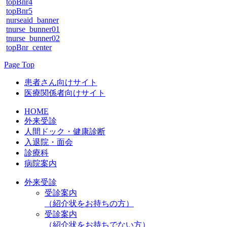
topBnr4
topBnr5
nurseaid_banner
tnurse_bunner01
tnurse_bunner02
topBnr_center
Page Top
患者さん向けサイト
医療関係者向けサイト
HOME
外来受診
人間ドック・健康診断
入退院・面会
診療科
病院案内
外来受診
受診案内
（紹介状をお持ちの方）
受診案内
（紹介状をお持ちでない方）