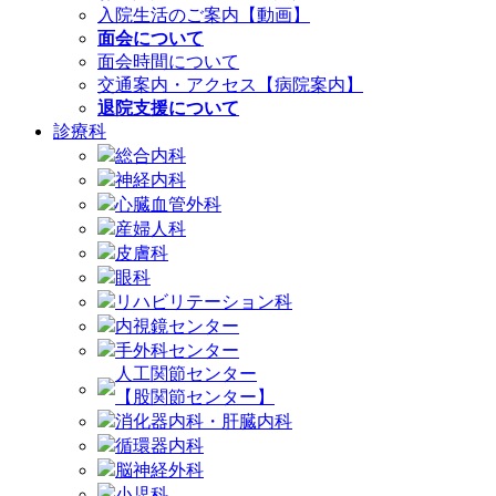
入院生活のご案内【動画】
面会について
面会時間について
交通案内・アクセス【病院案内】
退院支援について
診療科
総合内科
神経内科
心臓血管外科
産婦人科
皮膚科
眼科
リハビリテーション科
内視鏡センター
手外科センター
人工関節センター
【股関節センター】
消化器内科・肝臓内科
循環器内科
脳神経外科
小児科