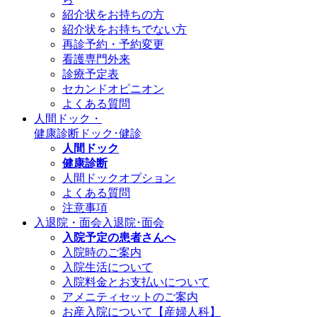
紹介状をお持ちの方
紹介状をお持ちでない方
再診予約・予約変更
看護専門外来
診療予定表
セカンドオピニオン
よくある質問
人間ドック・
健康診断
ドック･健診
人間ドック
健康診断
人間ドックオプション
よくある質問
注意事項
入退院・面会
入退院･面会
入院予定の患者さんへ
入院時のご案内
入院生活について
入院料金とお支払いについて
アメニティセットのご案内
お産入院について【産婦人科】