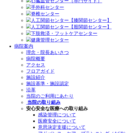
心臓血管センター（専門サイト）
手外科センター
脊椎センター
人工関節センター【膝関節センター】
人工関節センター【股関節センター】
下肢救済・フットケアセンター
健康管理センター
病院案内
理念・院長あいさつ
病院概要
アクセス
フロアガイド
施設紹介
施設基準・施設認定
沿革
当院のご利用にあたり
当院の取り組み
安心安全な医療への取り組み
感染管理について
医療安全について
意思決定支援について