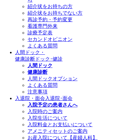
紹介状をお持ちの方
紹介状をお持ちでない方
再診予約・予約変更
看護専門外来
診療予定表
セカンドオピニオン
よくある質問
人間ドック・
健康診断
ドック･健診
人間ドック
健康診断
人間ドックオプション
よくある質問
注意事項
入退院・面会
入退院･面会
入院予定の患者さんへ
入院時のご案内
入院生活について
入院料金とお支払いについて
アメニティセットのご案内
お産入院について【産婦人科】