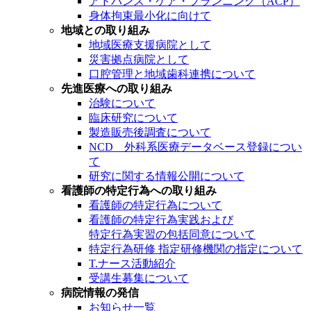
アドバンス・ケア・プランニング（ACP）
身体拘束最小化に向けて
地域との取り組み
地域医療支援病院として
災害拠点病院として
口腔管理と地域歯科連携について
先進医療への取り組み
治験について
臨床研究について
製造販売後調査について
NCD 外科系医療データベース登録につい
て
研究に関する情報公開について
看護師の特定行為への取り組み
看護師の特定行為について
看護師の特定行為実践および
特定行為実習の包括同意について
特定行為研修 指定研修機関の指定について
T.ナース活動紹介
受講生募集について
病院情報の発信
お知らせ一覧