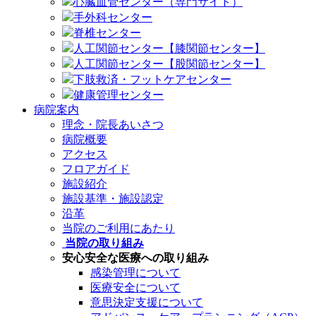
心臓血管センター（専門サイト）
手外科センター
脊椎センター
人工関節センター【膝関節センター】
人工関節センター【股関節センター】
下肢救済・フットケアセンター
健康管理センター
病院案内
理念・院長あいさつ
病院概要
アクセス
フロアガイド
施設紹介
施設基準・施設認定
沿革
当院のご利用にあたり
当院の取り組み
安心安全な医療への取り組み
感染管理について
医療安全について
意思決定支援について