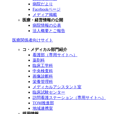
病院だより
Facebookページ
メディア掲載
医療・経営情報の公開
病院情報の公表
法人概要とご報告
医療関係者向けサイト
コ・メディカル部門紹介
看護部（専用サイトへ）
薬剤科
臨床工学科
中央検査科
画像診断科
栄養管理科
メディカルアシスタント室
臨床試験センター
訪問看護ステーション（専用サイトへ）
TQM推進部
地域連携室
採用情報