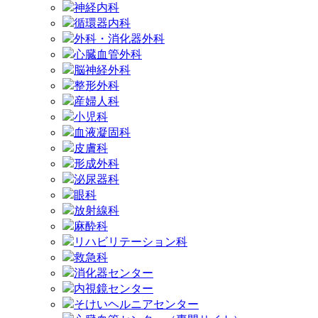
神経内科
循環器内科
外科・消化器外科
心臓血管外科
脳神経外科
整形外科
産婦人科
小児科
血液凝固科
皮膚科
形成外科
泌尿器科
眼科
放射線科
麻酔科
リハビリテーション科
救急科
消化器センター
内視鏡センター
そけいヘルニアセンター