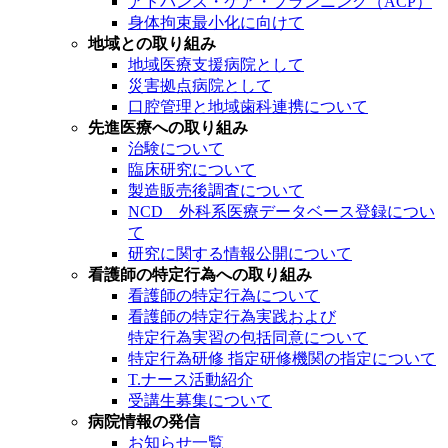
アドバンス・ケア・プランニング（ACP）
身体拘束最小化に向けて
地域との取り組み
地域医療支援病院として
災害拠点病院として
口腔管理と地域歯科連携について
先進医療への取り組み
治験について
臨床研究について
製造販売後調査について
NCD 外科系医療データベース登録につい
て
研究に関する情報公開について
看護師の特定行為への取り組み
看護師の特定行為について
看護師の特定行為実践および
特定行為実習の包括同意について
特定行為研修 指定研修機関の指定について
T.ナース活動紹介
受講生募集について
病院情報の発信
お知らせ一覧