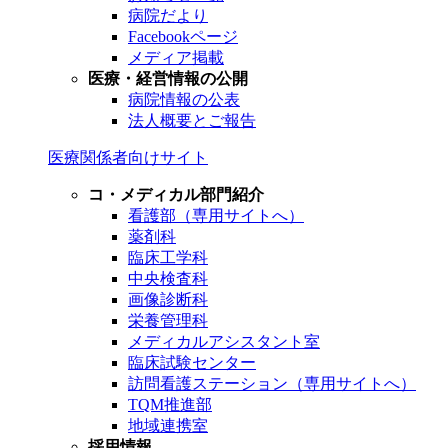
病院だより
Facebookページ
メディア掲載
医療・経営情報の公開
病院情報の公表
法人概要とご報告
医療関係者向けサイト
コ・メディカル部門紹介
看護部（専用サイトへ）
薬剤科
臨床工学科
中央検査科
画像診断科
栄養管理科
メディカルアシスタント室
臨床試験センター
訪問看護ステーション（専用サイトへ）
TQM推進部
地域連携室
採用情報