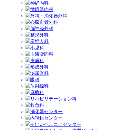
神経内科
循環器内科
外科・消化器外科
心臓血管外科
脳神経外科
整形外科
産婦人科
小児科
血液凝固科
皮膚科
形成外科
泌尿器科
眼科
放射線科
麻酔科
リハビリテーション科
救急科
消化器センター
内視鏡センター
そけいヘルニアセンター