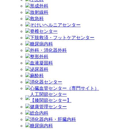
形成外科
放射線科
救急科
そけいヘルニアセンター
脊椎センター
下肢救済・フットケアセンター
糖尿病内科
外科・消化器外科
整形外科
血液凝固科
泌尿器科
麻酔科
消化器センター
心臓血管センター（専門サイト）
人工関節センター
【膝関節センター】
健康管理センター
総合内科
消化器内科・肝臓内科
糖尿病内科