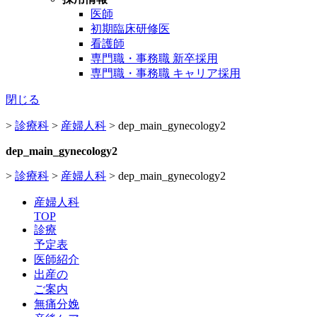
医師
初期臨床研修医
看護師
専門職・事務職 新卒採用
専門職・事務職 キャリア採用
閉じる
>
診療科
>
産婦人科
>
dep_main_gynecology2
dep_main_gynecology2
>
診療科
>
産婦人科
>
dep_main_gynecology2
産婦人科
TOP
診療
予定表
医師紹介
出産の
ご案内
無痛分娩