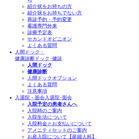
紹介状をお持ちの方
紹介状をお持ちでない方
再診予約・予約変更
看護専門外来
診療予定表
セカンドオピニオン
よくある質問
人間ドック・
健康診断
ドック･健診
人間ドック
健康診断
人間ドックオプション
よくある質問
注意事項
入退院・面会
入退院･面会
入院予定の患者さんへ
入院時のご案内
入院生活について
入院料金とお支払いについて
アメニティセットのご案内
お産入院について【産婦人科】