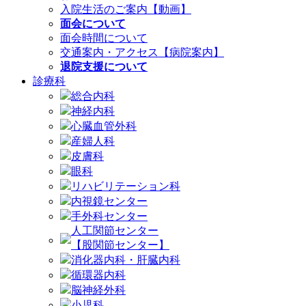
入院生活のご案内【動画】
面会について
面会時間について
交通案内・アクセス【病院案内】
退院支援について
診療科
総合内科
神経内科
心臓血管外科
産婦人科
皮膚科
眼科
リハビリテーション科
内視鏡センター
手外科センター
人工関節センター
【股関節センター】
消化器内科・肝臓内科
循環器内科
脳神経外科
小児科