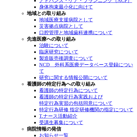
アドバンス・ケア・プランニング（ACP）
身体拘束最小化に向けて
地域との取り組み
地域医療支援病院として
災害拠点病院として
口腔管理と地域歯科連携について
先進医療への取り組み
治験について
臨床研究について
製造販売後調査について
NCD 外科系医療データベース登録につい
て
研究に関する情報公開について
看護師の特定行為への取り組み
看護師の特定行為について
看護師の特定行為実践および
特定行為実習の包括同意について
特定行為研修 指定研修機関の指定について
T.ナース活動紹介
受講生募集について
病院情報の発信
お知らせ一覧