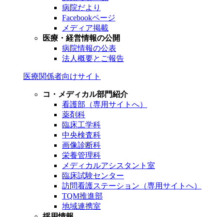
病院だより
Facebookページ
メディア掲載
医療・経営情報の公開
病院情報の公表
法人概要とご報告
医療関係者向けサイト
コ・メディカル部門紹介
看護部（専用サイトへ）
薬剤科
臨床工学科
中央検査科
画像診断科
栄養管理科
メディカルアシスタント室
臨床試験センター
訪問看護ステーション（専用サイトへ）
TQM推進部
地域連携室
採用情報