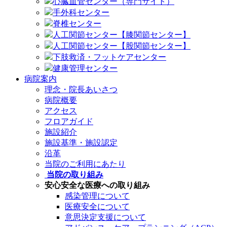
心臓血管センター（専門サイト）
手外科センター
脊椎センター
人工関節センター【膝関節センター】
人工関節センター【股関節センター】
下肢救済・フットケアセンター
健康管理センター
病院案内
理念・院長あいさつ
病院概要
アクセス
フロアガイド
施設紹介
施設基準・施設認定
沿革
当院のご利用にあたり
当院の取り組み
安心安全な医療への取り組み
感染管理について
医療安全について
意思決定支援について