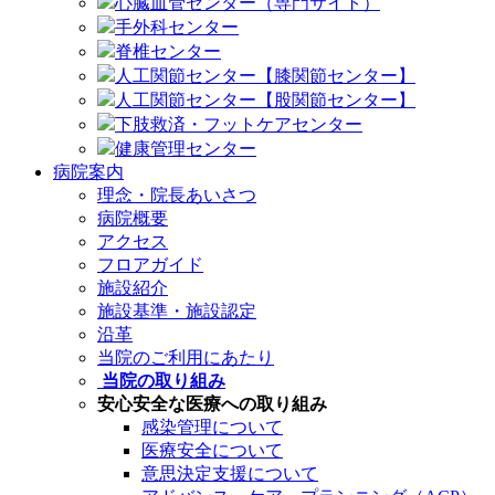
心臓血管センター（専門サイト）
手外科センター
脊椎センター
人工関節センター【膝関節センター】
人工関節センター【股関節センター】
下肢救済・フットケアセンター
健康管理センター
病院案内
理念・院長あいさつ
病院概要
アクセス
フロアガイド
施設紹介
施設基準・施設認定
沿革
当院のご利用にあたり
当院の取り組み
安心安全な医療への取り組み
感染管理について
医療安全について
意思決定支援について