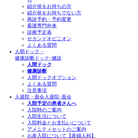
紹介状をお持ちの方
紹介状をお持ちでない方
再診予約・予約変更
看護専門外来
診療予定表
セカンドオピニオン
よくある質問
人間ドック・
健康診断
ドック･健診
人間ドック
健康診断
人間ドックオプション
よくある質問
注意事項
入退院・面会
入退院･面会
入院予定の患者さんへ
入院時のご案内
入院生活について
入院料金とお支払いについて
アメニティセットのご案内
お産入院について【産婦人科】