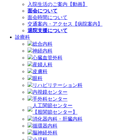
入院生活のご案内【動画】
面会について
面会時間について
交通案内・アクセス【病院案内】
退院支援について
診療科
総合内科
神経内科
心臓血管外科
産婦人科
皮膚科
眼科
リハビリテーション科
内視鏡センター
手外科センター
人工関節センター
【股関節センター】
消化器内科・肝臓内科
循環器内科
脳神経外科
小児科