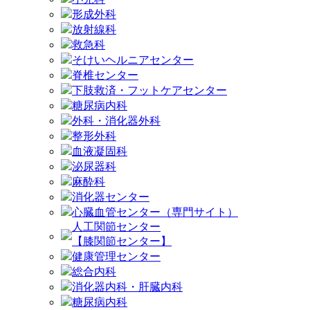
形成外科
放射線科
救急科
そけいヘルニアセンター
脊椎センター
下肢救済・フットケアセンター
糖尿病内科
外科・消化器外科
整形外科
血液凝固科
泌尿器科
麻酔科
消化器センター
心臓血管センター（専門サイト）
人工関節センター
【膝関節センター】
健康管理センター
総合内科
消化器内科・肝臓内科
糖尿病内科