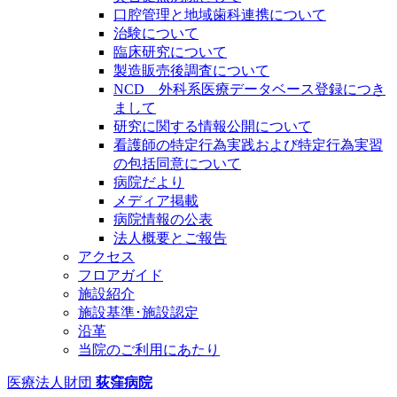
口腔管理と地域歯科連携について
治験について
臨床研究について
製造販売後調査について
NCD 外科系医療データベース登録につき
まして
研究に関する情報公開について
看護師の特定行為実践および特定行為実習
の包括同意について
病院だより
メディア掲載
病院情報の公表
法人概要とご報告
アクセス
フロアガイド
施設紹介
施設基準･施設認定
沿革
当院のご利用にあたり
医療法人財団
荻窪病院