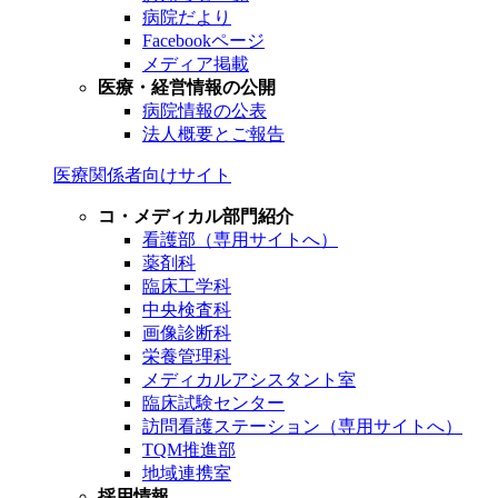
病院だより
Facebookページ
メディア掲載
医療・経営情報の公開
病院情報の公表
法人概要とご報告
医療関係者向けサイト
コ・メディカル部門紹介
看護部（専用サイトへ）
薬剤科
臨床工学科
中央検査科
画像診断科
栄養管理科
メディカルアシスタント室
臨床試験センター
訪問看護ステーション（専用サイトへ）
TQM推進部
地域連携室
採用情報