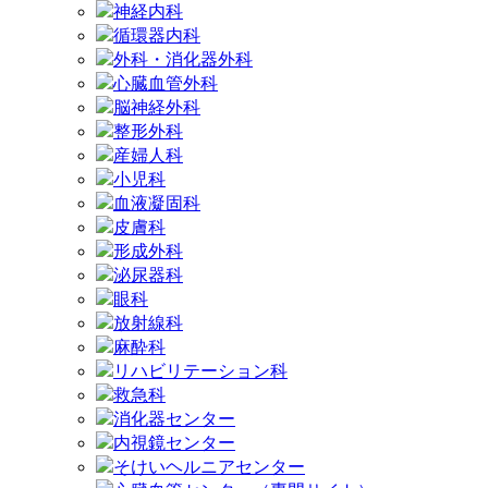
神経内科
循環器内科
外科・消化器外科
心臓血管外科
脳神経外科
整形外科
産婦人科
小児科
血液凝固科
皮膚科
形成外科
泌尿器科
眼科
放射線科
麻酔科
リハビリテーション科
救急科
消化器センター
内視鏡センター
そけいヘルニアセンター