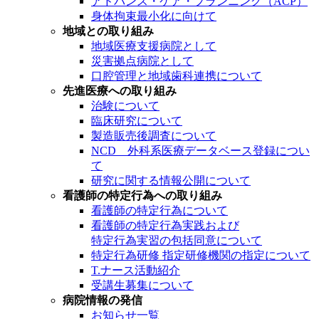
アドバンス・ケア・プランニング（ACP）
身体拘束最小化に向けて
地域との取り組み
地域医療支援病院として
災害拠点病院として
口腔管理と地域歯科連携について
先進医療への取り組み
治験について
臨床研究について
製造販売後調査について
NCD 外科系医療データベース登録につい
て
研究に関する情報公開について
看護師の特定行為への取り組み
看護師の特定行為について
看護師の特定行為実践および
特定行為実習の包括同意について
特定行為研修 指定研修機関の指定について
T.ナース活動紹介
受講生募集について
病院情報の発信
お知らせ一覧