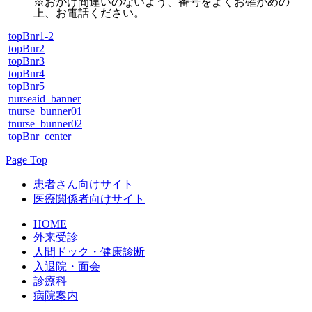
※おかけ間違いのないよう、番号をよくお確かめの
上、お電話ください。
topBnr1-2
topBnr2
topBnr3
topBnr4
topBnr5
nurseaid_banner
tnurse_bunner01
tnurse_bunner02
topBnr_center
Page Top
患者さん向けサイト
医療関係者向けサイト
HOME
外来受診
人間ドック・健康診断
入退院・面会
診療科
病院案内