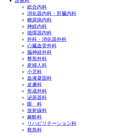
診療科
総合内科
消化器内科・肝臓内科
糖尿病内科
神経内科
循環器内科
外科・消化器外科
心臓血管外科
脳神経外科
整形外科
産婦人科
小児科
血液凝固科
皮膚科
形成外科
泌尿器科
眼 科
放射線科
麻酔科
リハビリテーション科
救急科