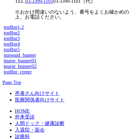
TEL.
03-3399-1101
03-3399-1101
（代）
※おかけ間違いのないよう、番号をよくお確かめの
上、お電話ください。
topBnr1-2
topBnr2
topBnr3
topBnr4
topBnr5
nurseaid_banner
tnurse_bunner01
tnurse_bunner02
topBnr_center
Page Top
患者さん向けサイト
医療関係者向けサイト
HOME
外来受診
人間ドック・健康診断
入退院・面会
診療科