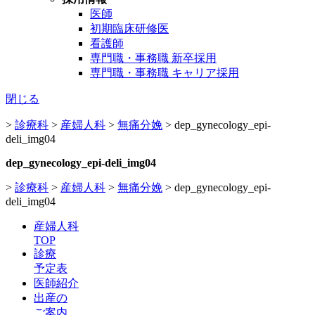
医師
初期臨床研修医
看護師
専門職・事務職 新卒採用
専門職・事務職 キャリア採用
閉じる
>
診療科
>
産婦人科
>
無痛分娩
>
dep_gynecology_epi-
deli_img04
dep_gynecology_epi-deli_img04
>
診療科
>
産婦人科
>
無痛分娩
>
dep_gynecology_epi-
deli_img04
産婦人科
TOP
診療
予定表
医師紹介
出産の
ご案内