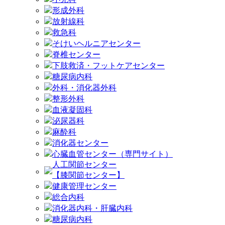
形成外科
放射線科
救急科
そけいヘルニアセンター
脊椎センター
下肢救済・フットケアセンター
糖尿病内科
外科・消化器外科
整形外科
血液凝固科
泌尿器科
麻酔科
消化器センター
心臓血管センター（専門サイト）
人工関節センター
【膝関節センター】
健康管理センター
総合内科
消化器内科・肝臓内科
糖尿病内科