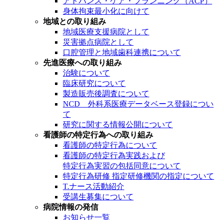
アドバンス・ケア・プランニング（ACP）
身体拘束最小化に向けて
地域との取り組み
地域医療支援病院として
災害拠点病院として
口腔管理と地域歯科連携について
先進医療への取り組み
治験について
臨床研究について
製造販売後調査について
NCD 外科系医療データベース登録につい
て
研究に関する情報公開について
看護師の特定行為への取り組み
看護師の特定行為について
看護師の特定行為実践および
特定行為実習の包括同意について
特定行為研修 指定研修機関の指定について
T.ナース活動紹介
受講生募集について
病院情報の発信
お知らせ一覧