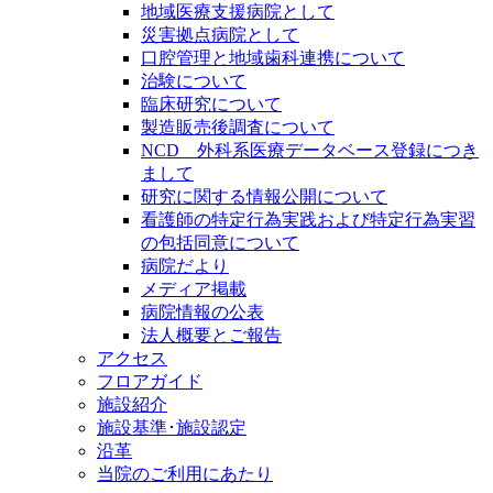
地域医療支援病院として
災害拠点病院として
口腔管理と地域歯科連携について
治験について
臨床研究について
製造販売後調査について
NCD 外科系医療データベース登録につき
まして
研究に関する情報公開について
看護師の特定行為実践および特定行為実習
の包括同意について
病院だより
メディア掲載
病院情報の公表
法人概要とご報告
アクセス
フロアガイド
施設紹介
施設基準･施設認定
沿革
当院のご利用にあたり