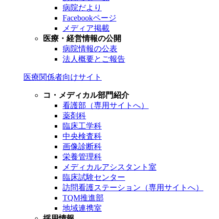
病院だより
Facebookページ
メディア掲載
医療・経営情報の公開
病院情報の公表
法人概要とご報告
医療関係者向けサイト
コ・メディカル部門紹介
看護部（専用サイトへ）
薬剤科
臨床工学科
中央検査科
画像診断科
栄養管理科
メディカルアシスタント室
臨床試験センター
訪問看護ステーション（専用サイトへ）
TQM推進部
地域連携室
採用情報