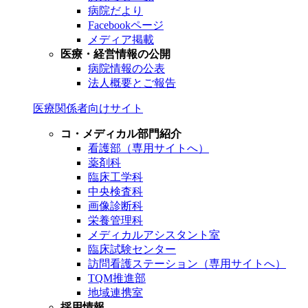
病院だより
Facebookページ
メディア掲載
医療・経営情報の公開
病院情報の公表
法人概要とご報告
医療関係者向けサイト
コ・メディカル部門紹介
看護部（専用サイトへ）
薬剤科
臨床工学科
中央検査科
画像診断科
栄養管理科
メディカルアシスタント室
臨床試験センター
訪問看護ステーション（専用サイトへ）
TQM推進部
地域連携室
採用情報