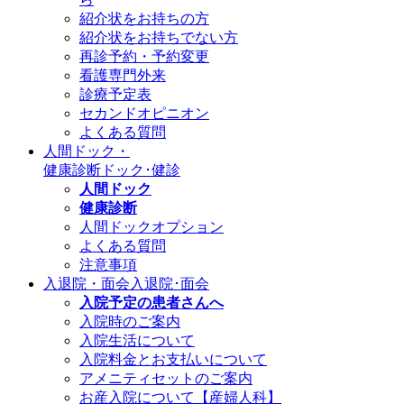
紹介状をお持ちの方
紹介状をお持ちでない方
再診予約・予約変更
看護専門外来
診療予定表
セカンドオピニオン
よくある質問
人間ドック・
健康診断
ドック･健診
人間ドック
健康診断
人間ドックオプション
よくある質問
注意事項
入退院・面会
入退院･面会
入院予定の患者さんへ
入院時のご案内
入院生活について
入院料金とお支払いについて
アメニティセットのご案内
お産入院について【産婦人科】