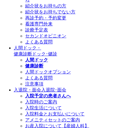
紹介状をお持ちの方
紹介状をお持ちでない方
再診予約・予約変更
看護専門外来
診療予定表
セカンドオピニオン
よくある質問
人間ドック・
健康診断
ドック･健診
人間ドック
健康診断
人間ドックオプション
よくある質問
注意事項
入退院・面会
入退院･面会
入院予定の患者さんへ
入院時のご案内
入院生活について
入院料金とお支払いについて
アメニティセットのご案内
お産入院について【産婦人科】