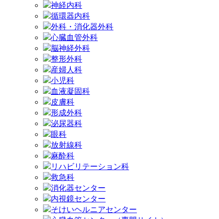
神経内科
循環器内科
外科・消化器外科
心臓血管外科
脳神経外科
整形外科
産婦人科
小児科
血液凝固科
皮膚科
形成外科
泌尿器科
眼科
放射線科
麻酔科
リハビリテーション科
救急科
消化器センター
内視鏡センター
そけいヘルニアセンター