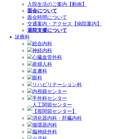
入院生活のご案内【動画】
面会について
面会時間について
交通案内・アクセス【病院案内】
退院支援について
診療科
総合内科
神経内科
心臓血管外科
産婦人科
皮膚科
眼科
リハビリテーション科
内視鏡センター
手外科センター
人工関節センター
【股関節センター】
消化器内科・肝臓内科
循環器内科
脳神経外科
小児科