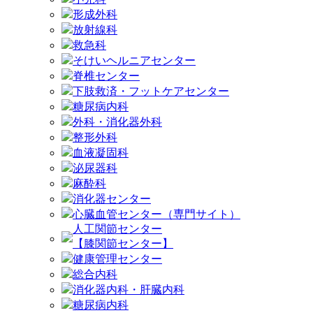
形成外科
放射線科
救急科
そけいヘルニアセンター
脊椎センター
下肢救済・フットケアセンター
糖尿病内科
外科・消化器外科
整形外科
血液凝固科
泌尿器科
麻酔科
消化器センター
心臓血管センター（専門サイト）
人工関節センター
【膝関節センター】
健康管理センター
総合内科
消化器内科・肝臓内科
糖尿病内科