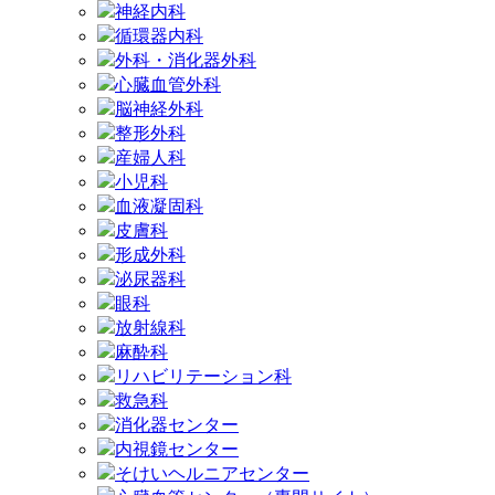
神経内科
循環器内科
外科・消化器外科
心臓血管外科
脳神経外科
整形外科
産婦人科
小児科
血液凝固科
皮膚科
形成外科
泌尿器科
眼科
放射線科
麻酔科
リハビリテーション科
救急科
消化器センター
内視鏡センター
そけいヘルニアセンター