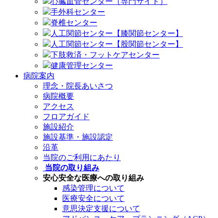
心臓血管センター（専門サイト）
手外科センター
脊椎センター
人工関節センター【膝関節センター】
人工関節センター【股関節センター】
下肢救済・フットケアセンター
健康管理センター
病院案内
理念・院長あいさつ
病院概要
アクセス
フロアガイド
施設紹介
施設基準・施設認定
沿革
当院のご利用にあたり
当院の取り組み
安心安全な医療への取り組み
感染管理について
医療安全について
意思決定支援について