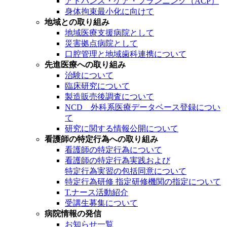
アドバンス・ケア・プランニング（ACP）
身体拘束最小化に向けて
地域との取り組み
地域医療支援病院として
災害拠点病院として
口腔管理と地域歯科連携について
先進医療への取り組み
治験について
臨床研究について
製造販売後調査について
NCD 外科系医療データベース登録につい
て
研究に関する情報公開について
看護師の特定行為への取り組み
看護師の特定行為について
看護師の特定行為実践および
特定行為実習の包括同意について
特定行為研修 指定研修機関の指定について
T.ナース活動紹介
受講生募集について
病院情報の発信
お知らせ一覧