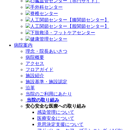
心臓血管センター（専門サイト）
手外科センター
脊椎センター
人工関節センター【膝関節センター】
人工関節センター【股関節センター】
下肢救済・フットケアセンター
健康管理センター
病院案内
理念・院長あいさつ
病院概要
アクセス
フロアガイド
施設紹介
施設基準・施設認定
沿革
当院のご利用にあたり
当院の取り組み
安心安全な医療への取り組み
感染管理について
医療安全について
意思決定支援について