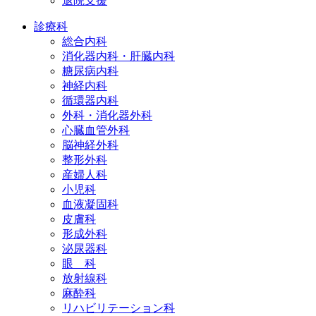
退院支援
診療科
総合内科
消化器内科・肝臓内科
糖尿病内科
神経内科
循環器内科
外科・消化器外科
心臓血管外科
脳神経外科
整形外科
産婦人科
小児科
血液凝固科
皮膚科
形成外科
泌尿器科
眼 科
放射線科
麻酔科
リハビリテーション科