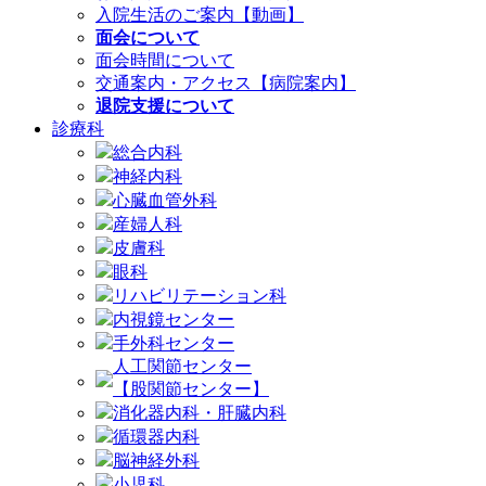
入院生活のご案内【動画】
面会について
面会時間について
交通案内・アクセス【病院案内】
退院支援について
診療科
総合内科
神経内科
心臓血管外科
産婦人科
皮膚科
眼科
リハビリテーション科
内視鏡センター
手外科センター
人工関節センター
【股関節センター】
消化器内科・肝臓内科
循環器内科
脳神経外科
小児科