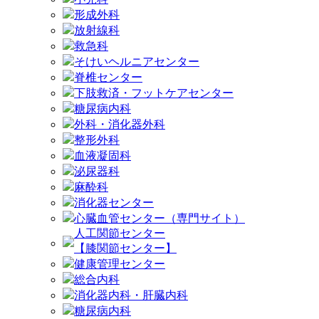
形成外科
放射線科
救急科
そけいヘルニアセンター
脊椎センター
下肢救済・フットケアセンター
糖尿病内科
外科・消化器外科
整形外科
血液凝固科
泌尿器科
麻酔科
消化器センター
心臓血管センター（専門サイト）
人工関節センター
【膝関節センター】
健康管理センター
総合内科
消化器内科・肝臓内科
糖尿病内科