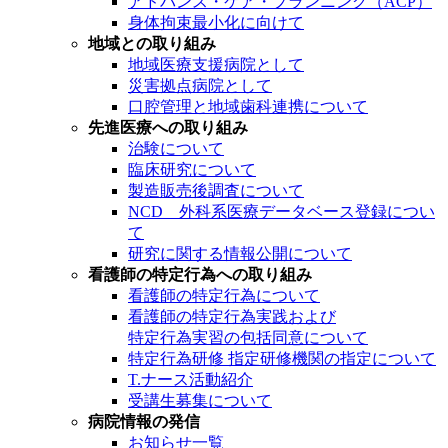
アドバンス・ケア・プランニング（ACP）
身体拘束最小化に向けて
地域との取り組み
地域医療支援病院として
災害拠点病院として
口腔管理と地域歯科連携について
先進医療への取り組み
治験について
臨床研究について
製造販売後調査について
NCD 外科系医療データベース登録につい
て
研究に関する情報公開について
看護師の特定行為への取り組み
看護師の特定行為について
看護師の特定行為実践および
特定行為実習の包括同意について
特定行為研修 指定研修機関の指定について
T.ナース活動紹介
受講生募集について
病院情報の発信
お知らせ一覧