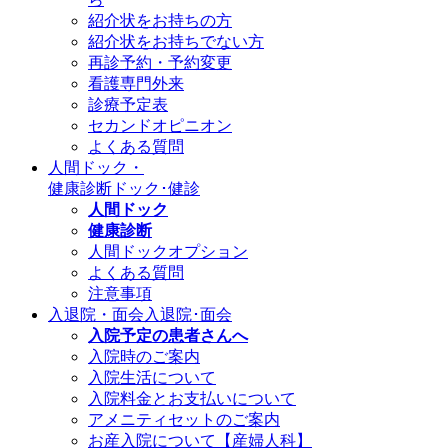
紹介状をお持ちの方
紹介状をお持ちでない方
再診予約・予約変更
看護専門外来
診療予定表
セカンドオピニオン
よくある質問
人間ドック・
健康診断
ドック･健診
人間ドック
健康診断
人間ドックオプション
よくある質問
注意事項
入退院・面会
入退院･面会
入院予定の患者さんへ
入院時のご案内
入院生活について
入院料金とお支払いについて
アメニティセットのご案内
お産入院について【産婦人科】