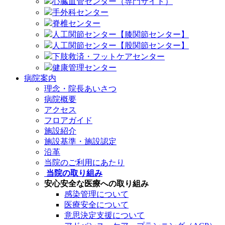
心臓血管センター（専門サイト）
手外科センター
脊椎センター
人工関節センター【膝関節センター】
人工関節センター【股関節センター】
下肢救済・フットケアセンター
健康管理センター
病院案内
理念・院長あいさつ
病院概要
アクセス
フロアガイド
施設紹介
施設基準・施設認定
沿革
当院のご利用にあたり
当院の取り組み
安心安全な医療への取り組み
感染管理について
医療安全について
意思決定支援について