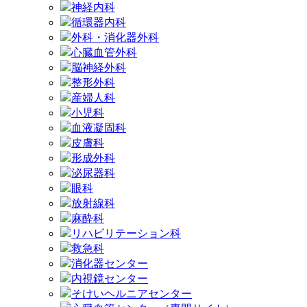
神経内科
循環器内科
外科・消化器外科
心臓血管外科
脳神経外科
整形外科
産婦人科
小児科
血液凝固科
皮膚科
形成外科
泌尿器科
眼科
放射線科
麻酔科
リハビリテーション科
救急科
消化器センター
内視鏡センター
そけいヘルニアセンター