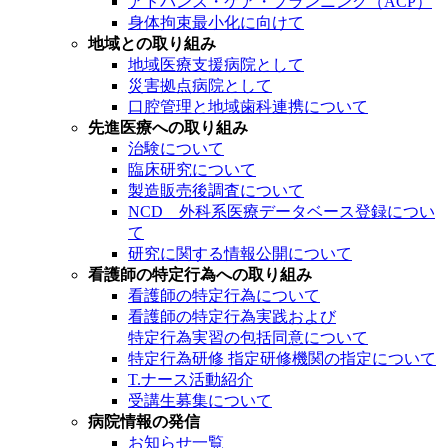
アドバンス・ケア・プランニング（ACP）
身体拘束最小化に向けて
地域との取り組み
地域医療支援病院として
災害拠点病院として
口腔管理と地域歯科連携について
先進医療への取り組み
治験について
臨床研究について
製造販売後調査について
NCD 外科系医療データベース登録につい
て
研究に関する情報公開について
看護師の特定行為への取り組み
看護師の特定行為について
看護師の特定行為実践および
特定行為実習の包括同意について
特定行為研修 指定研修機関の指定について
T.ナース活動紹介
受講生募集について
病院情報の発信
お知らせ一覧