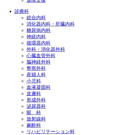
退院支援
診療科
総合内科
消化器内科・肝臓内科
糖尿病内科
神経内科
循環器内科
外科・消化器外科
心臓血管外科
脳神経外科
整形外科
産婦人科
小児科
血液凝固科
皮膚科
形成外科
泌尿器科
眼 科
放射線科
麻酔科
リハビリテーション科