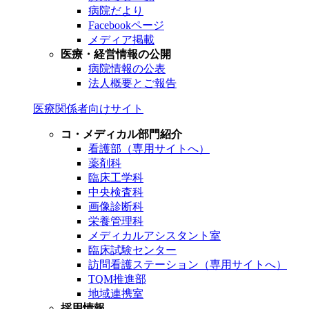
病院だより
Facebookページ
メディア掲載
医療・経営情報の公開
病院情報の公表
法人概要とご報告
医療関係者向けサイト
コ・メディカル部門紹介
看護部（専用サイトへ）
薬剤科
臨床工学科
中央検査科
画像診断科
栄養管理科
メディカルアシスタント室
臨床試験センター
訪問看護ステーション（専用サイトへ）
TQM推進部
地域連携室
採用情報