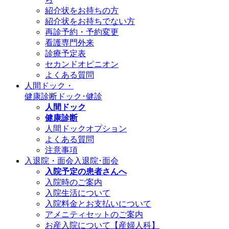
紹介状をお持ちの方
紹介状をお持ちでない方
再診予約・予約変更
看護専門外来
診療予定表
セカンドオピニオン
よくある質問
人間ドック・
健康診断
ドック･健診
人間ドック
健康診断
人間ドックオプション
よくある質問
注意事項
入退院・面会
入退院･面会
入院予定の患者さんへ
入院時のご案内
入院生活について
入院料金とお支払いについて
アメニティセットのご案内
お産入院について【産婦人科】