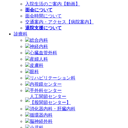
入院生活のご案内【動画】
面会について
面会時間について
交通案内・アクセス【病院案内】
退院支援について
診療科
総合内科
神経内科
心臓血管外科
産婦人科
皮膚科
眼科
リハビリテーション科
内視鏡センター
手外科センター
人工関節センター
【股関節センター】
消化器内科・肝臓内科
循環器内科
脳神経外科
小児科