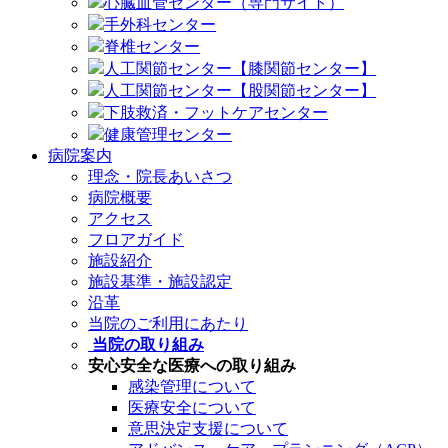
心臓血管センター（専門サイト）
手外科センター
脊椎センター
人工関節センター【膝関節センター】
人工関節センター【股関節センター】
下肢救済・フットケアセンター
健康管理センター
病院案内
理念・院長あいさつ
病院概要
アクセス
フロアガイド
施設紹介
施設基準・施設認定
沿革
当院のご利用にあたり
当院の取り組み
安心安全な医療への取り組み
感染管理について
医療安全について
意思決定支援について