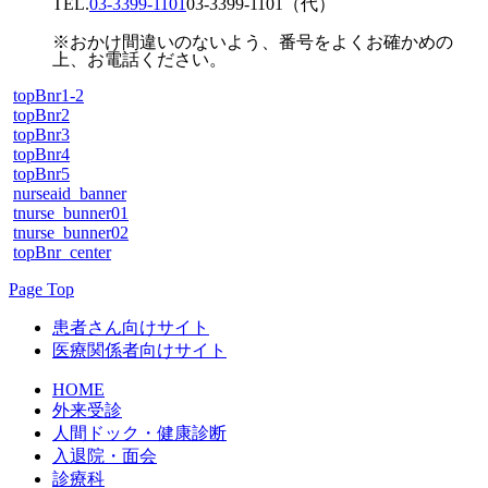
TEL.
03-3399-1101
03-3399-1101
（代）
※おかけ間違いのないよう、番号をよくお確かめの
上、お電話ください。
topBnr1-2
topBnr2
topBnr3
topBnr4
topBnr5
nurseaid_banner
tnurse_bunner01
tnurse_bunner02
topBnr_center
Page Top
患者さん向けサイト
医療関係者向けサイト
HOME
外来受診
人間ドック・健康診断
入退院・面会
診療科