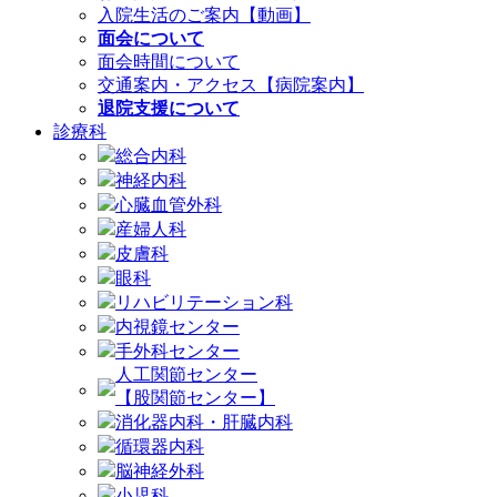
入院生活のご案内【動画】
面会について
面会時間について
交通案内・アクセス【病院案内】
退院支援について
診療科
総合内科
神経内科
心臓血管外科
産婦人科
皮膚科
眼科
リハビリテーション科
内視鏡センター
手外科センター
人工関節センター
【股関節センター】
消化器内科・肝臓内科
循環器内科
脳神経外科
小児科