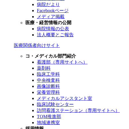
病院だより
Facebookページ
メディア掲載
医療・経営情報の公開
病院情報の公表
法人概要とご報告
医療関係者向けサイト
コ・メディカル部門紹介
看護部（専用サイトへ）
薬剤科
臨床工学科
中央検査科
画像診断科
栄養管理科
メディカルアシスタント室
臨床試験センター
訪問看護ステーション（専用サイトへ）
TQM推進部
地域連携室
採用情報