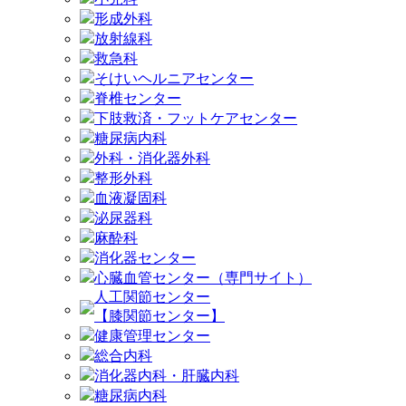
形成外科
放射線科
救急科
そけいヘルニアセンター
脊椎センター
下肢救済・フットケアセンター
糖尿病内科
外科・消化器外科
整形外科
血液凝固科
泌尿器科
麻酔科
消化器センター
心臓血管センター（専門サイト）
人工関節センター
【膝関節センター】
健康管理センター
総合内科
消化器内科・肝臓内科
糖尿病内科