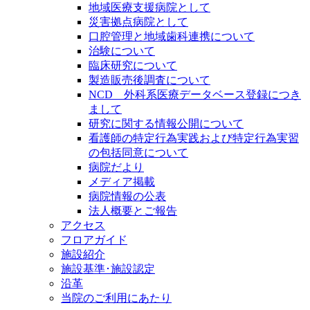
地域医療支援病院として
災害拠点病院として
口腔管理と地域歯科連携について
治験について
臨床研究について
製造販売後調査について
NCD 外科系医療データベース登録につき
まして
研究に関する情報公開について
看護師の特定行為実践および特定行為実習
の包括同意について
病院だより
メディア掲載
病院情報の公表
法人概要とご報告
アクセス
フロアガイド
施設紹介
施設基準･施設認定
沿革
当院のご利用にあたり