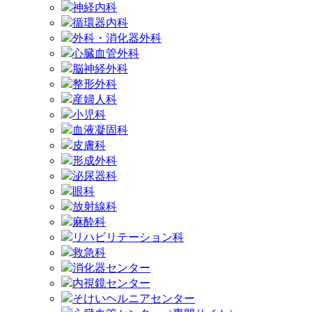
神経内科
循環器内科
外科・消化器外科
心臓血管外科
脳神経外科
整形外科
産婦人科
小児科
血液凝固科
皮膚科
形成外科
泌尿器科
眼科
放射線科
麻酔科
リハビリテーション科
救急科
消化器センター
内視鏡センター
そけいヘルニアセンター