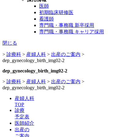
医師
初期臨床研修医
看護師
専門職・事務職 新卒採用
専門職・事務職 キャリア採用
閉じる
>
診療科
>
産婦人科
>
出産のご案内
>
dep_gynecology_birth_img02-2
dep_gynecology_birth_img02-2
>
診療科
>
産婦人科
>
出産のご案内
>
dep_gynecology_birth_img02-2
産婦人科
TOP
診療
予定表
医師紹介
出産の
ご案内