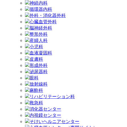
神経内科
循環器内科
外科・消化器外科
心臓血管外科
脳神経外科
整形外科
産婦人科
小児科
血液凝固科
皮膚科
形成外科
泌尿器科
眼科
放射線科
麻酔科
リハビリテーション科
救急科
消化器センター
内視鏡センター
そけいヘルニアセンター