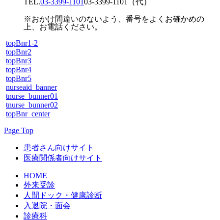
TEL.
03-3399-1101
03-3399-1101
（代）
※おかけ間違いのないよう、番号をよくお確かめの
上、お電話ください。
topBnr1-2
topBnr2
topBnr3
topBnr4
topBnr5
nurseaid_banner
tnurse_bunner01
tnurse_bunner02
topBnr_center
Page Top
患者さん向けサイト
医療関係者向けサイト
HOME
外来受診
人間ドック・健康診断
入退院・面会
診療科