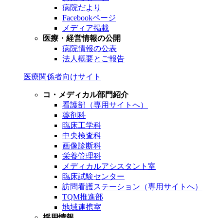
病院だより
Facebookページ
メディア掲載
医療・経営情報の公開
病院情報の公表
法人概要とご報告
医療関係者向けサイト
コ・メディカル部門紹介
看護部（専用サイトへ）
薬剤科
臨床工学科
中央検査科
画像診断科
栄養管理科
メディカルアシスタント室
臨床試験センター
訪問看護ステーション（専用サイトへ）
TQM推進部
地域連携室
採用情報