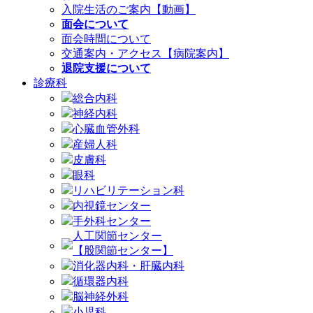
入院生活のご案内【動画】
面会について
面会時間について
交通案内・アクセス【病院案内】
退院支援について
診療科
総合内科
神経内科
心臓血管外科
産婦人科
皮膚科
眼科
リハビリテーション科
内視鏡センター
手外科センター
人工関節センター
【股関節センター】
消化器内科・肝臓内科
循環器内科
脳神経外科
小児科