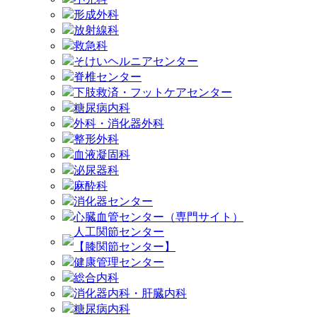
形成外科
放射線科
救急科
そけいヘルニアセンター
脊椎センター
下肢救済・フットケアセンター
糖尿病内科
外科・消化器外科
整形外科
血液凝固科
泌尿器科
麻酔科
消化器センター
心臓血管センター（専門サイト）
人工関節センター
【膝関節センター】
健康管理センター
総合内科
消化器内科・肝臓内科
糖尿病内科