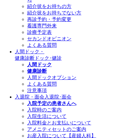
紹介状をお持ちの方
紹介状をお持ちでない方
再診予約・予約変更
看護専門外来
診療予定表
セカンドオピニオン
よくある質問
人間ドック・
健康診断
ドック･健診
人間ドック
健康診断
人間ドックオプション
よくある質問
注意事項
入退院・面会
入退院･面会
入院予定の患者さんへ
入院時のご案内
入院生活について
入院料金とお支払いについて
アメニティセットのご案内
お産入院について【産婦人科】