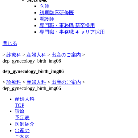
医師
初期臨床研修医
看護師
専門職・事務職 新卒採用
専門職・事務職 キャリア採用
閉じる
>
診療科
>
産婦人科
>
出産のご案内
>
dep_gynecology_birth_img06
dep_gynecology_birth_img06
>
診療科
>
産婦人科
>
出産のご案内
>
dep_gynecology_birth_img06
産婦人科
TOP
診療
予定表
医師紹介
出産の
ご案内