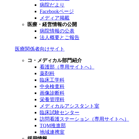
病院だより
Facebookページ
メディア掲載
医療・経営情報の公開
病院情報の公表
法人概要とご報告
医療関係者向けサイト
コ・メディカル部門紹介
看護部（専用サイトへ）
薬剤科
臨床工学科
中央検査科
画像診断科
栄養管理科
メディカルアシスタント室
臨床試験センター
訪問看護ステーション（専用サイトへ）
TQM推進部
地域連携室
採用情報