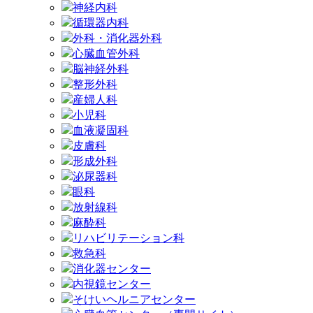
神経内科
循環器内科
外科・消化器外科
心臓血管外科
脳神経外科
整形外科
産婦人科
小児科
血液凝固科
皮膚科
形成外科
泌尿器科
眼科
放射線科
麻酔科
リハビリテーション科
救急科
消化器センター
内視鏡センター
そけいヘルニアセンター