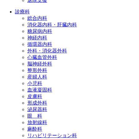
退院支援
診療科
総合内科
消化器内科・肝臓内科
糖尿病内科
神経内科
循環器内科
外科・消化器外科
心臓血管外科
脳神経外科
整形外科
産婦人科
小児科
血液凝固科
皮膚科
形成外科
泌尿器科
眼 科
放射線科
麻酔科
リハビリテーション科