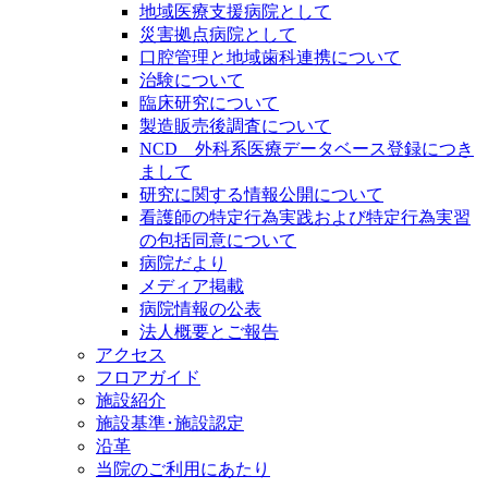
地域医療支援病院として
災害拠点病院として
口腔管理と地域歯科連携について
治験について
臨床研究について
製造販売後調査について
NCD 外科系医療データベース登録につき
まして
研究に関する情報公開について
看護師の特定行為実践および特定行為実習
の包括同意について
病院だより
メディア掲載
病院情報の公表
法人概要とご報告
アクセス
フロアガイド
施設紹介
施設基準･施設認定
沿革
当院のご利用にあたり