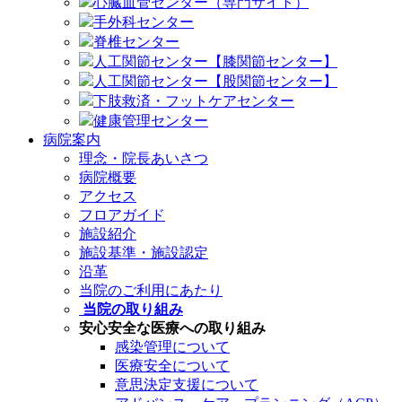
心臓血管センター（専門サイト）
手外科センター
脊椎センター
人工関節センター【膝関節センター】
人工関節センター【股関節センター】
下肢救済・フットケアセンター
健康管理センター
病院案内
理念・院長あいさつ
病院概要
アクセス
フロアガイド
施設紹介
施設基準・施設認定
沿革
当院のご利用にあたり
当院の取り組み
安心安全な医療への取り組み
感染管理について
医療安全について
意思決定支援について