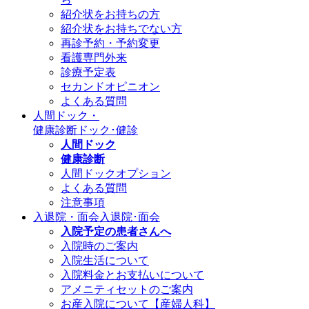
紹介状をお持ちの方
紹介状をお持ちでない方
再診予約・予約変更
看護専門外来
診療予定表
セカンドオピニオン
よくある質問
人間ドック・
健康診断
ドック･健診
人間ドック
健康診断
人間ドックオプション
よくある質問
注意事項
入退院・面会
入退院･面会
入院予定の患者さんへ
入院時のご案内
入院生活について
入院料金とお支払いについて
アメニティセットのご案内
お産入院について【産婦人科】