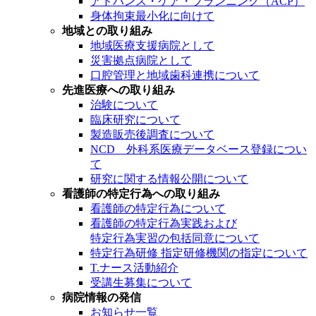
アドバンス・ケア・プランニング（ACP）
身体拘束最小化に向けて
地域との取り組み
地域医療支援病院として
災害拠点病院として
口腔管理と地域歯科連携について
先進医療への取り組み
治験について
臨床研究について
製造販売後調査について
NCD 外科系医療データベース登録につい
て
研究に関する情報公開について
看護師の特定行為への取り組み
看護師の特定行為について
看護師の特定行為実践および
特定行為実習の包括同意について
特定行為研修 指定研修機関の指定について
T.ナース活動紹介
受講生募集について
病院情報の発信
お知らせ一覧