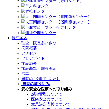
心臓血管センター（専門サイト）
手外科センター
脊椎センター
人工関節センター【膝関節センター】
人工関節センター【股関節センター】
下肢救済・フットケアセンター
健康管理センター
病院案内
理念・院長あいさつ
病院概要
アクセス
フロアガイド
施設紹介
施設基準・施設認定
沿革
当院のご利用にあたり
当院の取り組み
安心安全な医療への取り組み
感染管理について
医療安全について
意思決定支援について