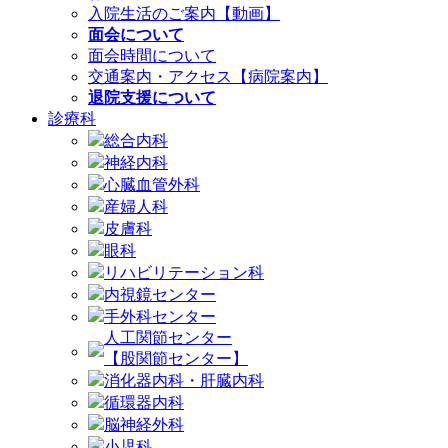
入院生活のご案内【動画】
面会について
面会時間について
交通案内・アクセス【病院案内】
退院支援について
診療科
総合内科
神経内科
心臓血管外科
産婦人科
皮膚科
眼科
リハビリテーション科
内視鏡センター
手外科センター
人工関節センター
【股関節センター】
消化器内科・肝臓内科
循環器内科
脳神経外科
小児科