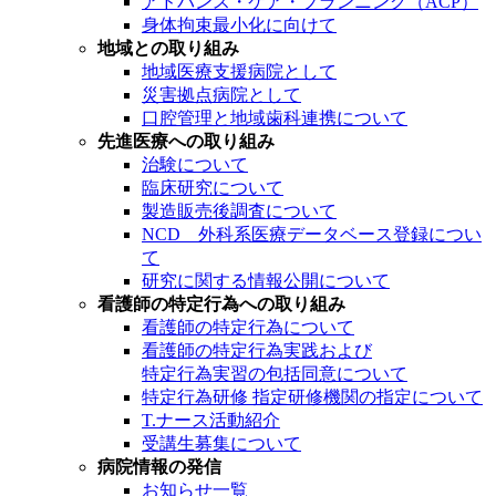
アドバンス・ケア・プランニング（ACP）
身体拘束最小化に向けて
地域との取り組み
地域医療支援病院として
災害拠点病院として
口腔管理と地域歯科連携について
先進医療への取り組み
治験について
臨床研究について
製造販売後調査について
NCD 外科系医療データベース登録につい
て
研究に関する情報公開について
看護師の特定行為への取り組み
看護師の特定行為について
看護師の特定行為実践および
特定行為実習の包括同意について
特定行為研修 指定研修機関の指定について
T.ナース活動紹介
受講生募集について
病院情報の発信
お知らせ一覧