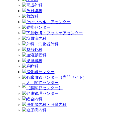
形成外科
放射線科
救急科
そけいヘルニアセンター
脊椎センター
下肢救済・フットケアセンター
糖尿病内科
外科・消化器外科
整形外科
血液凝固科
泌尿器科
麻酔科
消化器センター
心臓血管センター（専門サイト）
人工関節センター
【膝関節センター】
健康管理センター
総合内科
消化器内科・肝臓内科
糖尿病内科