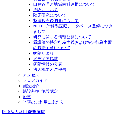
口腔管理と地域歯科連携について
治験について
臨床研究について
製造販売後調査について
NCD 外科系医療データベース登録につき
まして
研究に関する情報公開について
看護師の特定行為実践および特定行為実習
の包括同意について
病院だより
メディア掲載
病院情報の公表
法人概要とご報告
アクセス
フロアガイド
施設紹介
施設基準･施設認定
沿革
当院のご利用にあたり
医療法人財団
荻窪病院