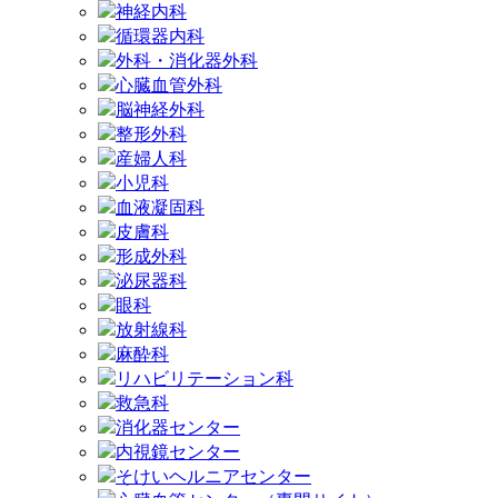
神経内科
循環器内科
外科・消化器外科
心臓血管外科
脳神経外科
整形外科
産婦人科
小児科
血液凝固科
皮膚科
形成外科
泌尿器科
眼科
放射線科
麻酔科
リハビリテーション科
救急科
消化器センター
内視鏡センター
そけいヘルニアセンター