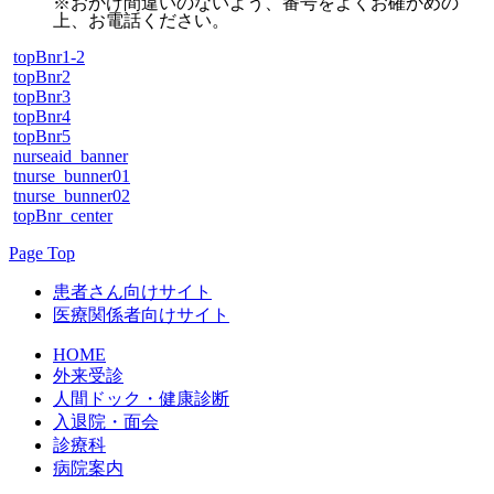
※おかけ間違いのないよう、番号をよくお確かめの
上、お電話ください。
topBnr1-2
topBnr2
topBnr3
topBnr4
topBnr5
nurseaid_banner
tnurse_bunner01
tnurse_bunner02
topBnr_center
Page Top
患者さん向けサイト
医療関係者向けサイト
HOME
外来受診
人間ドック・健康診断
入退院・面会
診療科
病院案内