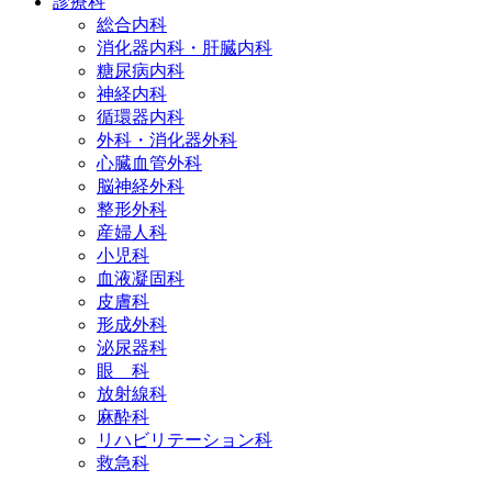
診療科
総合内科
消化器内科・肝臓内科
糖尿病内科
神経内科
循環器内科
外科・消化器外科
心臓血管外科
脳神経外科
整形外科
産婦人科
小児科
血液凝固科
皮膚科
形成外科
泌尿器科
眼 科
放射線科
麻酔科
リハビリテーション科
救急科