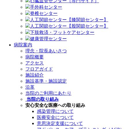
心臓血管センター（専門サイト）
手外科センター
脊椎センター
人工関節センター【膝関節センター】
人工関節センター【股関節センター】
下肢救済・フットケアセンター
健康管理センター
病院案内
理念・院長あいさつ
病院概要
アクセス
フロアガイド
施設紹介
施設基準・施設認定
沿革
当院のご利用にあたり
当院の取り組み
安心安全な医療への取り組み
感染管理について
医療安全について
意思決定支援について