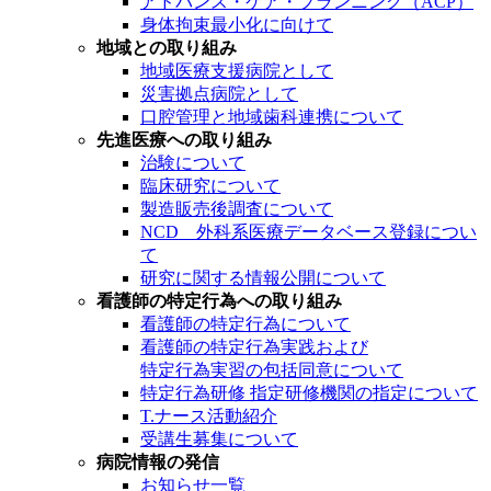
アドバンス・ケア・プランニング（ACP）
身体拘束最小化に向けて
地域との取り組み
地域医療支援病院として
災害拠点病院として
口腔管理と地域歯科連携について
先進医療への取り組み
治験について
臨床研究について
製造販売後調査について
NCD 外科系医療データベース登録につい
て
研究に関する情報公開について
看護師の特定行為への取り組み
看護師の特定行為について
看護師の特定行為実践および
特定行為実習の包括同意について
特定行為研修 指定研修機関の指定について
T.ナース活動紹介
受講生募集について
病院情報の発信
お知らせ一覧