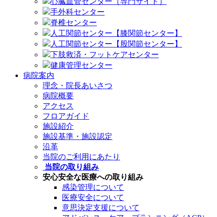
心臓血管センター（専門サイト）
手外科センター
脊椎センター
人工関節センター【膝関節センター】
人工関節センター【股関節センター】
下肢救済・フットケアセンター
健康管理センター
病院案内
理念・院長あいさつ
病院概要
アクセス
フロアガイド
施設紹介
施設基準・施設認定
沿革
当院のご利用にあたり
当院の取り組み
安心安全な医療への取り組み
感染管理について
医療安全について
意思決定支援について