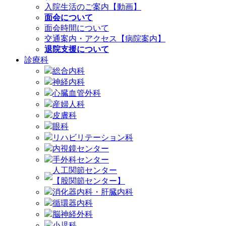
入院生活のご案内【動画】
面会について
面会時間について
交通案内・アクセス【病院案内】
退院支援について
診療科
総合内科
神経内科
心臓血管外科
産婦人科
皮膚科
眼科
リハビリテーション科
内視鏡センター
手外科センター
人工関節センター
【股関節センター】
消化器内科・肝臓内科
循環器内科
脳神経外科
小児科