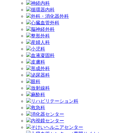
神経内科
循環器内科
外科・消化器外科
心臓血管外科
脳神経外科
整形外科
産婦人科
小児科
血液凝固科
皮膚科
形成外科
泌尿器科
眼科
放射線科
麻酔科
リハビリテーション科
救急科
消化器センター
内視鏡センター
そけいヘルニアセンター