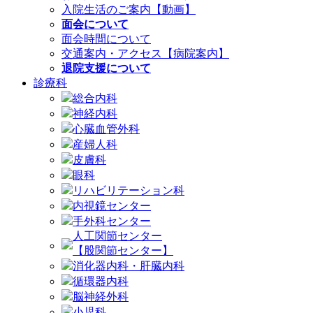
入院生活のご案内【動画】
面会について
面会時間について
交通案内・アクセス【病院案内】
退院支援について
診療科
総合内科
神経内科
心臓血管外科
産婦人科
皮膚科
眼科
リハビリテーション科
内視鏡センター
手外科センター
人工関節センター
【股関節センター】
消化器内科・肝臓内科
循環器内科
脳神経外科
小児科