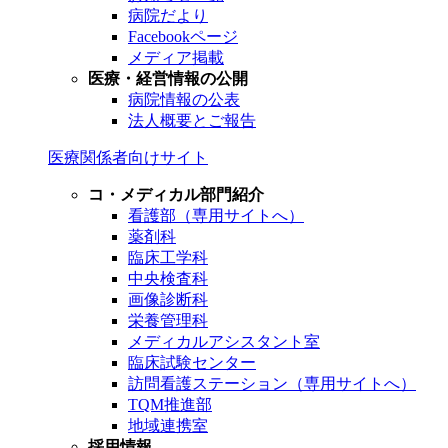
病院だより
Facebookページ
メディア掲載
医療・経営情報の公開
病院情報の公表
法人概要とご報告
医療関係者向けサイト
コ・メディカル部門紹介
看護部（専用サイトへ）
薬剤科
臨床工学科
中央検査科
画像診断科
栄養管理科
メディカルアシスタント室
臨床試験センター
訪問看護ステーション（専用サイトへ）
TQM推進部
地域連携室
採用情報