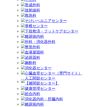
形成外科
放射線科
救急科
そけいヘルニアセンター
脊椎センター
下肢救済・フットケアセンター
糖尿病内科
外科・消化器外科
整形外科
血液凝固科
泌尿器科
麻酔科
消化器センター
心臓血管センター（専門サイト）
人工関節センター
【膝関節センター】
健康管理センター
総合内科
消化器内科・肝臓内科
糖尿病内科