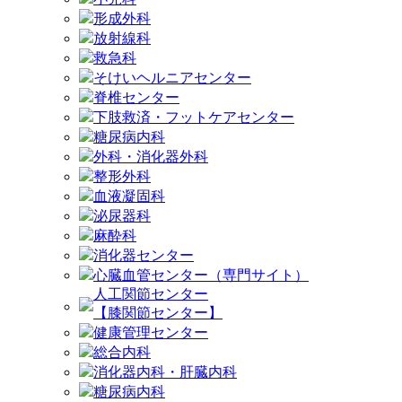
形成外科
放射線科
救急科
そけいヘルニアセンター
脊椎センター
下肢救済・フットケアセンター
糖尿病内科
外科・消化器外科
整形外科
血液凝固科
泌尿器科
麻酔科
消化器センター
心臓血管センター（専門サイト）
人工関節センター
【膝関節センター】
健康管理センター
総合内科
消化器内科・肝臓内科
糖尿病内科