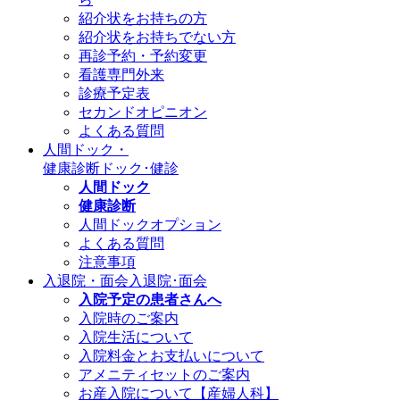
紹介状をお持ちの方
紹介状をお持ちでない方
再診予約・予約変更
看護専門外来
診療予定表
セカンドオピニオン
よくある質問
人間ドック・
健康診断
ドック･健診
人間ドック
健康診断
人間ドックオプション
よくある質問
注意事項
入退院・面会
入退院･面会
入院予定の患者さんへ
入院時のご案内
入院生活について
入院料金とお支払いについて
アメニティセットのご案内
お産入院について【産婦人科】