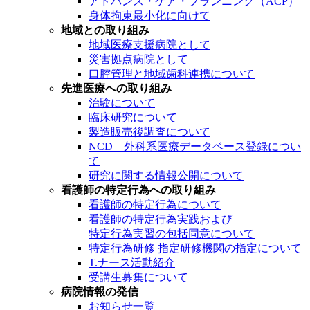
アドバンス・ケア・プランニング（ACP）
身体拘束最小化に向けて
地域との取り組み
地域医療支援病院として
災害拠点病院として
口腔管理と地域歯科連携について
先進医療への取り組み
治験について
臨床研究について
製造販売後調査について
NCD 外科系医療データベース登録につい
て
研究に関する情報公開について
看護師の特定行為への取り組み
看護師の特定行為について
看護師の特定行為実践および
特定行為実習の包括同意について
特定行為研修 指定研修機関の指定について
T.ナース活動紹介
受講生募集について
病院情報の発信
お知らせ一覧