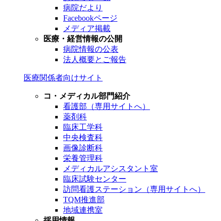
病院だより
Facebookページ
メディア掲載
医療・経営情報の公開
病院情報の公表
法人概要とご報告
医療関係者向けサイト
コ・メディカル部門紹介
看護部（専用サイトへ）
薬剤科
臨床工学科
中央検査科
画像診断科
栄養管理科
メディカルアシスタント室
臨床試験センター
訪問看護ステーション（専用サイトへ）
TQM推進部
地域連携室
採用情報