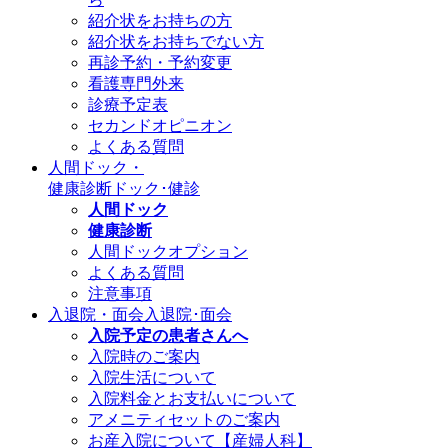
紹介状をお持ちの方
紹介状をお持ちでない方
再診予約・予約変更
看護専門外来
診療予定表
セカンドオピニオン
よくある質問
人間ドック・
健康診断
ドック･健診
人間ドック
健康診断
人間ドックオプション
よくある質問
注意事項
入退院・面会
入退院･面会
入院予定の患者さんへ
入院時のご案内
入院生活について
入院料金とお支払いについて
アメニティセットのご案内
お産入院について【産婦人科】