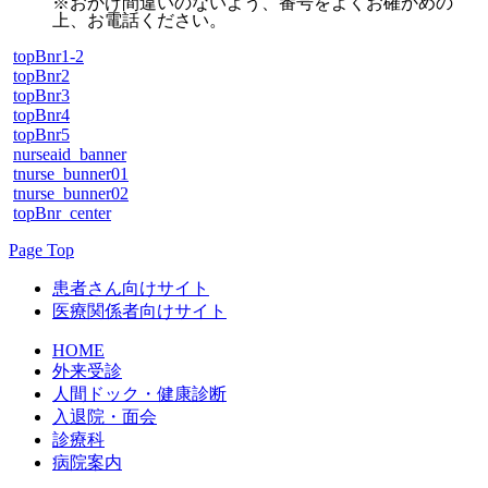
※おかけ間違いのないよう、番号をよくお確かめの
上、お電話ください。
topBnr1-2
topBnr2
topBnr3
topBnr4
topBnr5
nurseaid_banner
tnurse_bunner01
tnurse_bunner02
topBnr_center
Page Top
患者さん向けサイト
医療関係者向けサイト
HOME
外来受診
人間ドック・健康診断
入退院・面会
診療科
病院案内