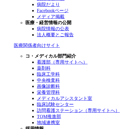
病院だより
Facebookページ
メディア掲載
医療・経営情報の公開
病院情報の公表
法人概要とご報告
医療関係者向けサイト
コ・メディカル部門紹介
看護部（専用サイトへ）
薬剤科
臨床工学科
中央検査科
画像診断科
栄養管理科
メディカルアシスタント室
臨床試験センター
訪問看護ステーション（専用サイトへ）
TQM推進部
地域連携室
採用情報