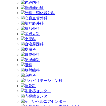
神経内科
循環器内科
外科・消化器外科
心臓血管外科
脳神経外科
整形外科
産婦人科
小児科
血液凝固科
皮膚科
形成外科
泌尿器科
眼科
放射線科
麻酔科
リハビリテーション科
救急科
消化器センター
内視鏡センター
そけいヘルニアセンター