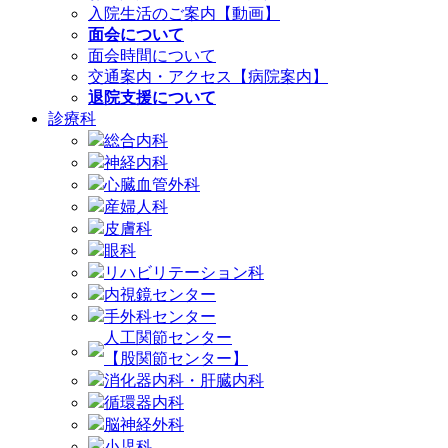
入院生活のご案内【動画】
面会について
面会時間について
交通案内・アクセス【病院案内】
退院支援について
診療科
総合内科
神経内科
心臓血管外科
産婦人科
皮膚科
眼科
リハビリテーション科
内視鏡センター
手外科センター
人工関節センター
【股関節センター】
消化器内科・肝臓内科
循環器内科
脳神経外科
小児科