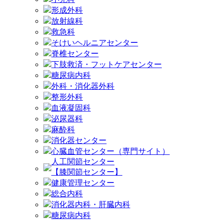
形成外科
放射線科
救急科
そけいヘルニアセンター
脊椎センター
下肢救済・フットケアセンター
糖尿病内科
外科・消化器外科
整形外科
血液凝固科
泌尿器科
麻酔科
消化器センター
心臓血管センター（専門サイト）
人工関節センター
【膝関節センター】
健康管理センター
総合内科
消化器内科・肝臓内科
糖尿病内科