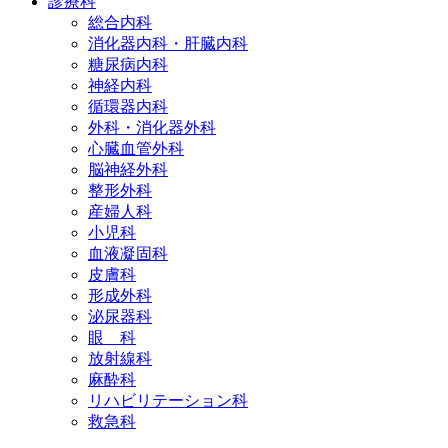
診療科
総合内科
消化器内科・肝臓内科
糖尿病内科
神経内科
循環器内科
外科・消化器外科
心臓血管外科
脳神経外科
整形外科
産婦人科
小児科
血液凝固科
皮膚科
形成外科
泌尿器科
眼 科
放射線科
麻酔科
リハビリテーション科
救急科