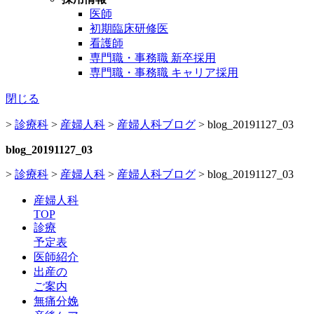
医師
初期臨床研修医
看護師
専門職・事務職 新卒採用
専門職・事務職 キャリア採用
閉じる
>
診療科
>
産婦人科
>
産婦人科ブログ
>
blog_20191127_03
blog_20191127_03
>
診療科
>
産婦人科
>
産婦人科ブログ
>
blog_20191127_03
産婦人科
TOP
診療
予定表
医師紹介
出産の
ご案内
無痛分娩