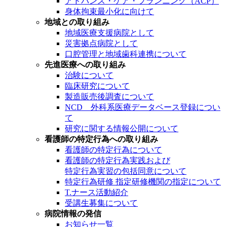
アドバンス・ケア・プランニング（ACP）
身体拘束最小化に向けて
地域との取り組み
地域医療支援病院として
災害拠点病院として
口腔管理と地域歯科連携について
先進医療への取り組み
治験について
臨床研究について
製造販売後調査について
NCD 外科系医療データベース登録につい
て
研究に関する情報公開について
看護師の特定行為への取り組み
看護師の特定行為について
看護師の特定行為実践および
特定行為実習の包括同意について
特定行為研修 指定研修機関の指定について
T.ナース活動紹介
受講生募集について
病院情報の発信
お知らせ一覧