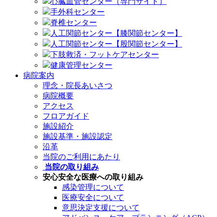
心臓血管センター（専門サイト）
手外科センター
脊椎センター
人工関節センター【膝関節センター】
人工関節センター【股関節センター】
下肢救済・フットケアセンター
健康管理センター
病院案内
理念・院長あいさつ
病院概要
アクセス
フロアガイド
施設紹介
施設基準・施設認定
沿革
当院のご利用にあたり
当院の取り組み
安心安全な医療への取り組み
感染管理について
医療安全について
意思決定支援について