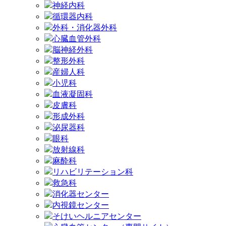
神経内科
循環器内科
外科・消化器外科
心臓血管外科
脳神経外科
整形外科
産婦人科
小児科
血液凝固科
皮膚科
形成外科
泌尿器科
眼科
放射線科
麻酔科
リハビリテーション科
救急科
消化器センター
内視鏡センター
そけいヘルニアセンター