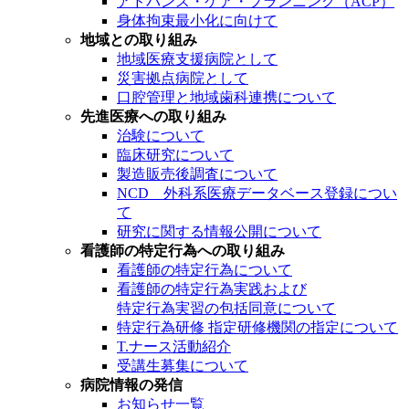
アドバンス・ケア・プランニング（ACP）
身体拘束最小化に向けて
地域との取り組み
地域医療支援病院として
災害拠点病院として
口腔管理と地域歯科連携について
先進医療への取り組み
治験について
臨床研究について
製造販売後調査について
NCD 外科系医療データベース登録につい
て
研究に関する情報公開について
看護師の特定行為への取り組み
看護師の特定行為について
看護師の特定行為実践および
特定行為実習の包括同意について
特定行為研修 指定研修機関の指定について
T.ナース活動紹介
受講生募集について
病院情報の発信
お知らせ一覧