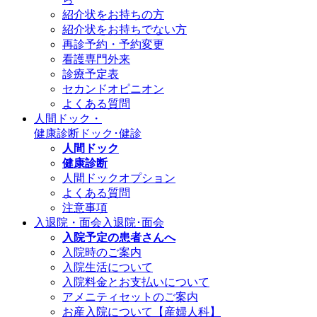
紹介状をお持ちの方
紹介状をお持ちでない方
再診予約・予約変更
看護専門外来
診療予定表
セカンドオピニオン
よくある質問
人間ドック・
健康診断
ドック･健診
人間ドック
健康診断
人間ドックオプション
よくある質問
注意事項
入退院・面会
入退院･面会
入院予定の患者さんへ
入院時のご案内
入院生活について
入院料金とお支払いについて
アメニティセットのご案内
お産入院について【産婦人科】