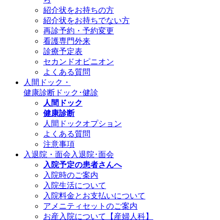
紹介状をお持ちの方
紹介状をお持ちでない方
再診予約・予約変更
看護専門外来
診療予定表
セカンドオピニオン
よくある質問
人間ドック・
健康診断
ドック･健診
人間ドック
健康診断
人間ドックオプション
よくある質問
注意事項
入退院・面会
入退院･面会
入院予定の患者さんへ
入院時のご案内
入院生活について
入院料金とお支払いについて
アメニティセットのご案内
お産入院について【産婦人科】