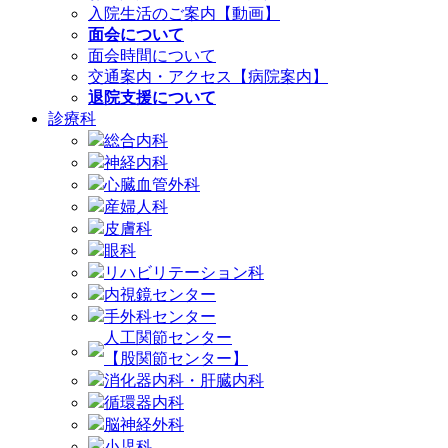
入院生活のご案内【動画】
面会について
面会時間について
交通案内・アクセス【病院案内】
退院支援について
診療科
総合内科
神経内科
心臓血管外科
産婦人科
皮膚科
眼科
リハビリテーション科
内視鏡センター
手外科センター
人工関節センター
【股関節センター】
消化器内科・肝臓内科
循環器内科
脳神経外科
小児科