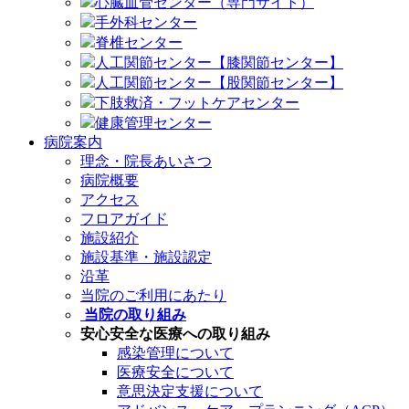
心臓血管センター（専門サイト）
手外科センター
脊椎センター
人工関節センター【膝関節センター】
人工関節センター【股関節センター】
下肢救済・フットケアセンター
健康管理センター
病院案内
理念・院長あいさつ
病院概要
アクセス
フロアガイド
施設紹介
施設基準・施設認定
沿革
当院のご利用にあたり
当院の取り組み
安心安全な医療への取り組み
感染管理について
医療安全について
意思決定支援について