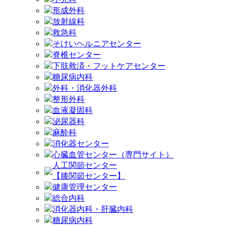
形成外科
放射線科
救急科
そけいヘルニアセンター
脊椎センター
下肢救済・フットケアセンター
糖尿病内科
外科・消化器外科
整形外科
血液凝固科
泌尿器科
麻酔科
消化器センター
心臓血管センター（専門サイト）
人工関節センター
【膝関節センター】
健康管理センター
総合内科
消化器内科・肝臓内科
糖尿病内科