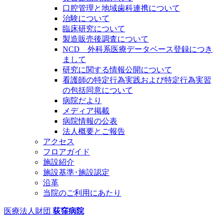
口腔管理と地域歯科連携について
治験について
臨床研究について
製造販売後調査について
NCD 外科系医療データベース登録につき
まして
研究に関する情報公開について
看護師の特定行為実践および特定行為実習
の包括同意について
病院だより
メディア掲載
病院情報の公表
法人概要とご報告
アクセス
フロアガイド
施設紹介
施設基準･施設認定
沿革
当院のご利用にあたり
医療法人財団
荻窪病院