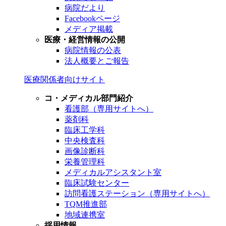
病院だより
Facebookページ
メディア掲載
医療・経営情報の公開
病院情報の公表
法人概要とご報告
医療関係者向けサイト
コ・メディカル部門紹介
看護部（専用サイトへ）
薬剤科
臨床工学科
中央検査科
画像診断科
栄養管理科
メディカルアシスタント室
臨床試験センター
訪問看護ステーション（専用サイトへ）
TQM推進部
地域連携室
採用情報