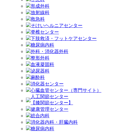
形成外科
放射線科
救急科
そけいヘルニアセンター
脊椎センター
下肢救済・フットケアセンター
糖尿病内科
外科・消化器外科
整形外科
血液凝固科
泌尿器科
麻酔科
消化器センター
心臓血管センター（専門サイト）
人工関節センター
【膝関節センター】
健康管理センター
総合内科
消化器内科・肝臓内科
糖尿病内科