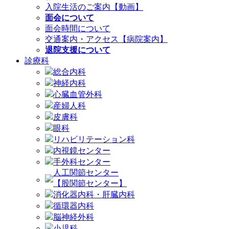
入院生活のご案内【動画】
面会について
面会時間について
交通案内・アクセス【病院案内】
退院支援について
診療科
総合内科
神経内科
心臓血管外科
産婦人科
皮膚科
眼科
リハビリテーション科
内視鏡センター
手外科センター
人工関節センター
【股関節センター】
消化器内科・肝臓内科
循環器内科
脳神経外科
小児科