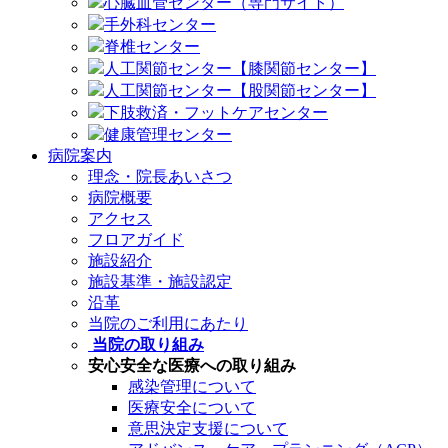
心臓血管センター（専門サイト）
手外科センター
脊椎センター
人工関節センター【膝関節センター】
人工関節センター【股関節センター】
下肢救済・フットケアセンター
健康管理センター
病院案内
理念・院長あいさつ
病院概要
アクセス
フロアガイド
施設紹介
施設基準・施設認定
沿革
当院のご利用にあたり
当院の取り組み
安心安全な医療への取り組み
感染管理について
医療安全について
意思決定支援について