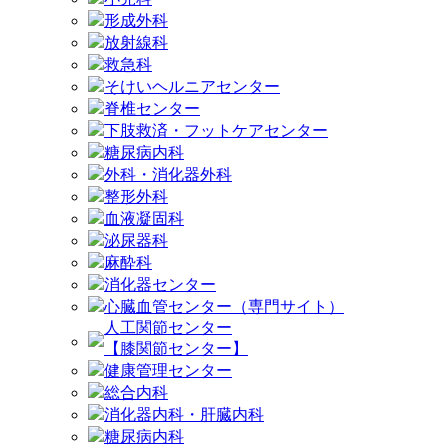
形成外科
放射線科
救急科
そけいヘルニアセンター
脊椎センター
下肢救済・フットケアセンター
糖尿病内科
外科・消化器外科
整形外科
血液凝固科
泌尿器科
麻酔科
消化器センター
心臓血管センター（専門サイト）
人工関節センター
【膝関節センター】
健康管理センター
総合内科
消化器内科・肝臓内科
糖尿病内科