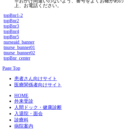
※おかけ間違いのないよう、番号をよくお確かめの
上、お電話ください。
topBnr1-2
topBnr2
topBnr3
topBnr4
topBnr5
nurseaid_banner
tnurse_bunner01
tnurse_bunner02
topBnr_center
Page Top
患者さん向けサイト
医療関係者向けサイト
HOME
外来受診
人間ドック・健康診断
入退院・面会
診療科
病院案内