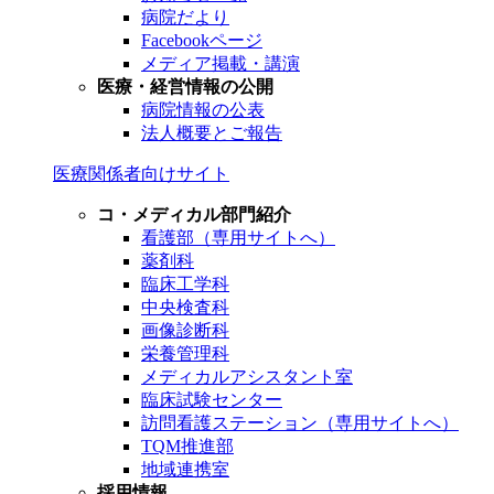
病院だより
Facebookページ
メディア掲載・講演
医療・経営情報の公開
病院情報の公表
法人概要とご報告
医療関係者向けサイト
コ・メディカル部門紹介
看護部（専用サイトへ）
薬剤科
臨床工学科
中央検査科
画像診断科
栄養管理科
メディカルアシスタント室
臨床試験センター
訪問看護ステーション（専用サイトへ）
TQM推進部
地域連携室
採用情報