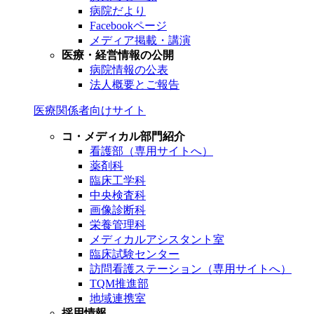
病院だより
Facebookページ
メディア掲載・講演
医療・経営情報の公開
病院情報の公表
法人概要とご報告
医療関係者向けサイト
コ・メディカル部門紹介
看護部（専用サイトへ）
薬剤科
臨床工学科
中央検査科
画像診断科
栄養管理科
メディカルアシスタント室
臨床試験センター
訪問看護ステーション（専用サイトへ）
TQM推進部
地域連携室
採用情報