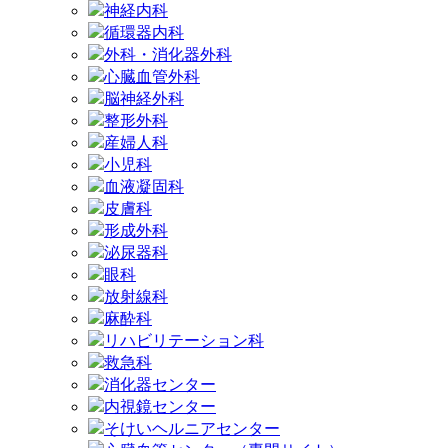
神経内科
循環器内科
外科・消化器外科
心臓血管外科
脳神経外科
整形外科
産婦人科
小児科
血液凝固科
皮膚科
形成外科
泌尿器科
眼科
放射線科
麻酔科
リハビリテーション科
救急科
消化器センター
内視鏡センター
そけいヘルニアセンター