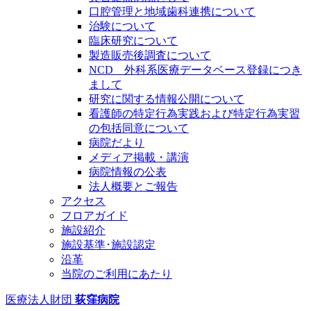
口腔管理と地域歯科連携について
治験について
臨床研究について
製造販売後調査について
NCD 外科系医療データベース登録につき
まして
研究に関する情報公開について
看護師の特定行為実践および特定行為実習
の包括同意について
病院だより
メディア掲載・講演
病院情報の公表
法人概要とご報告
アクセス
フロアガイド
施設紹介
施設基準･施設認定
沿革
当院のご利用にあたり
医療法人財団
荻窪病院