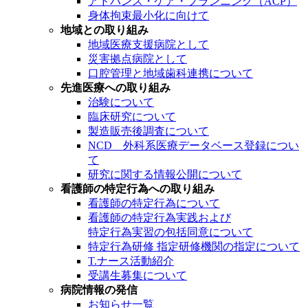
アドバンス・ケア・プランニング（ACP）
身体拘束最小化に向けて
地域との取り組み
地域医療支援病院として
災害拠点病院として
口腔管理と地域歯科連携について
先進医療への取り組み
治験について
臨床研究について
製造販売後調査について
NCD 外科系医療データベース登録につい
て
研究に関する情報公開について
看護師の特定行為への取り組み
看護師の特定行為について
看護師の特定行為実践および
特定行為実習の包括同意について
特定行為研修 指定研修機関の指定について
T.ナース活動紹介
受講生募集について
病院情報の発信
お知らせ一覧