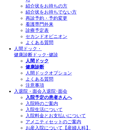
紹介状をお持ちの方
紹介状をお持ちでない方
再診予約・予約変更
看護専門外来
診療予定表
セカンドオピニオン
よくある質問
人間ドック・
健康診断
ドック･健診
人間ドック
健康診断
人間ドックオプション
よくある質問
注意事項
入退院・面会
入退院･面会
入院予定の患者さんへ
入院時のご案内
入院生活について
入院料金とお支払いについて
アメニティセットのご案内
お産入院について【産婦人科】