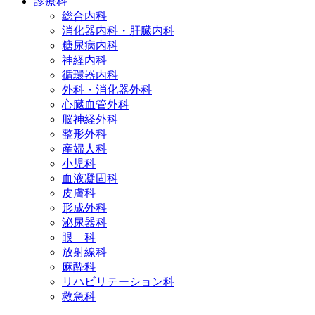
診療科
総合内科
消化器内科・肝臓内科
糖尿病内科
神経内科
循環器内科
外科・消化器外科
心臓血管外科
脳神経外科
整形外科
産婦人科
小児科
血液凝固科
皮膚科
形成外科
泌尿器科
眼 科
放射線科
麻酔科
リハビリテーション科
救急科