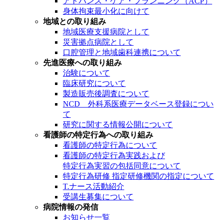
アドバンス・ケア・プランニング（ACP）
身体拘束最小化に向けて
地域との取り組み
地域医療支援病院として
災害拠点病院として
口腔管理と地域歯科連携について
先進医療への取り組み
治験について
臨床研究について
製造販売後調査について
NCD 外科系医療データベース登録につい
て
研究に関する情報公開について
看護師の特定行為への取り組み
看護師の特定行為について
看護師の特定行為実践および
特定行為実習の包括同意について
特定行為研修 指定研修機関の指定について
T.ナース活動紹介
受講生募集について
病院情報の発信
お知らせ一覧