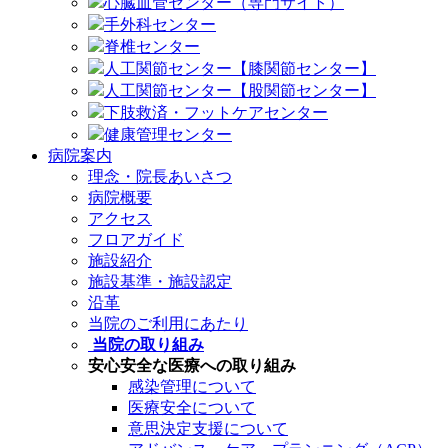
心臓血管センター（専門サイト）
手外科センター
脊椎センター
人工関節センター【膝関節センター】
人工関節センター【股関節センター】
下肢救済・フットケアセンター
健康管理センター
病院案内
理念・院長あいさつ
病院概要
アクセス
フロアガイド
施設紹介
施設基準・施設認定
沿革
当院のご利用にあたり
当院の取り組み
安心安全な医療への取り組み
感染管理について
医療安全について
意思決定支援について