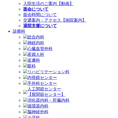
入院生活のご案内【動画】
面会について
面会時間について
交通案内・アクセス【病院案内】
退院支援について
診療科
総合内科
神経内科
心臓血管外科
産婦人科
皮膚科
眼科
リハビリテーション科
内視鏡センター
手外科センター
人工関節センター
【股関節センター】
消化器内科・肝臓内科
循環器内科
脳神経外科
小児科