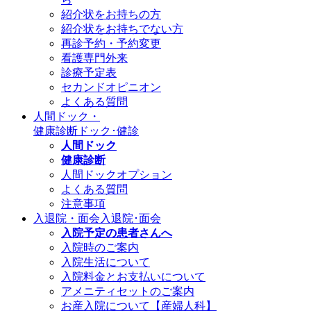
紹介状をお持ちの方
紹介状をお持ちでない方
再診予約・予約変更
看護専門外来
診療予定表
セカンドオピニオン
よくある質問
人間ドック・
健康診断
ドック･健診
人間ドック
健康診断
人間ドックオプション
よくある質問
注意事項
入退院・面会
入退院･面会
入院予定の患者さんへ
入院時のご案内
入院生活について
入院料金とお支払いについて
アメニティセットのご案内
お産入院について【産婦人科】