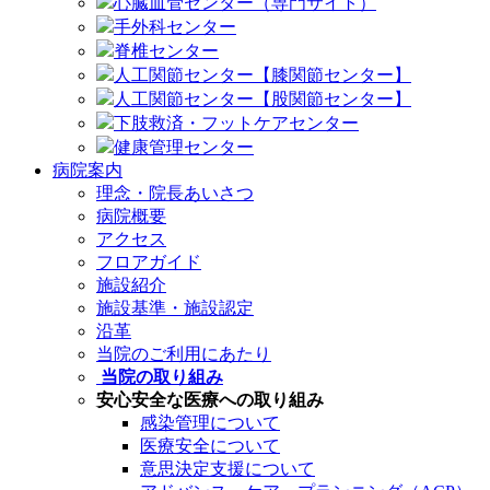
心臓血管センター（専門サイト）
手外科センター
脊椎センター
人工関節センター【膝関節センター】
人工関節センター【股関節センター】
下肢救済・フットケアセンター
健康管理センター
病院案内
理念・院長あいさつ
病院概要
アクセス
フロアガイド
施設紹介
施設基準・施設認定
沿革
当院のご利用にあたり
当院の取り組み
安心安全な医療への取り組み
感染管理について
医療安全について
意思決定支援について