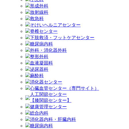
形成外科
放射線科
救急科
そけいヘルニアセンター
脊椎センター
下肢救済・フットケアセンター
糖尿病内科
外科・消化器外科
整形外科
血液凝固科
泌尿器科
麻酔科
消化器センター
心臓血管センター（専門サイト）
人工関節センター
【膝関節センター】
健康管理センター
総合内科
消化器内科・肝臓内科
糖尿病内科