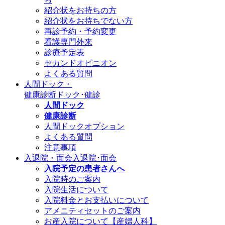
紹介状をお持ちの方
紹介状をお持ちでない方
再診予約・予約変更
看護専門外来
診療予定表
セカンドオピニオン
よくある質問
人間ドック・
健康診断
ドック･健診
人間ドック
健康診断
人間ドックオプション
よくある質問
注意事項
入退院・面会
入退院･面会
入院予定の患者さんへ
入院時のご案内
入院生活について
入院料金とお支払いについて
アメニティセットのご案内
お産入院について【産婦人科】