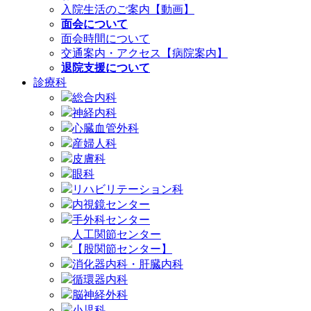
入院生活のご案内【動画】
面会について
面会時間について
交通案内・アクセス【病院案内】
退院支援について
診療科
総合内科
神経内科
心臓血管外科
産婦人科
皮膚科
眼科
リハビリテーション科
内視鏡センター
手外科センター
人工関節センター
【股関節センター】
消化器内科・肝臓内科
循環器内科
脳神経外科
小児科