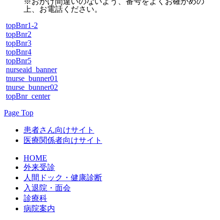
※おかけ間違いのないよう、番号をよくお確かめの
上、お電話ください。
topBnr1-2
topBnr2
topBnr3
topBnr4
topBnr5
nurseaid_banner
tnurse_bunner01
tnurse_bunner02
topBnr_center
Page Top
患者さん向けサイト
医療関係者向けサイト
HOME
外来受診
人間ドック・健康診断
入退院・面会
診療科
病院案内