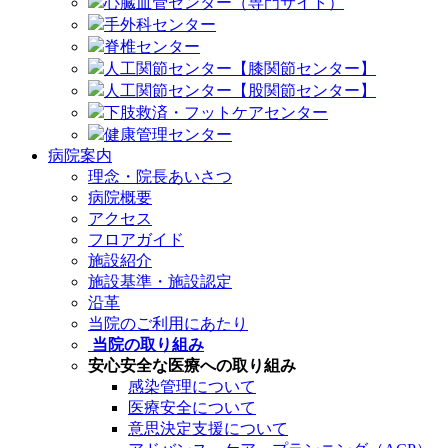
心臓血管センター（専門サイト）
手外科センター
脊椎センター
人工関節センター【膝関節センター】
人工関節センター【股関節センター】
下肢救済・フットケアセンター
健康管理センター
病院案内
理念・院長あいさつ
病院概要
アクセス
フロアガイド
施設紹介
施設基準・施設認定
沿革
当院のご利用にあたり
当院の取り組み
安心安全な医療への取り組み
感染管理について
医療安全について
意思決定支援について