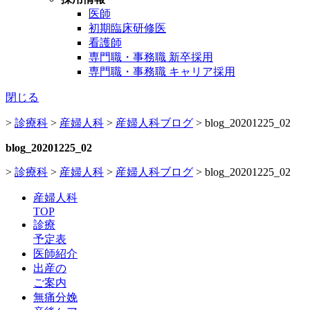
医師
初期臨床研修医
看護師
専門職・事務職 新卒採用
専門職・事務職 キャリア採用
閉じる
>
診療科
>
産婦人科
>
産婦人科ブログ
>
blog_20201225_02
blog_20201225_02
>
診療科
>
産婦人科
>
産婦人科ブログ
>
blog_20201225_02
産婦人科
TOP
診療
予定表
医師紹介
出産の
ご案内
無痛分娩