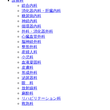
診療科
総合内科
消化器内科・肝臓内科
糖尿病内科
神経内科
循環器内科
外科・消化器外科
心臓血管外科
脳神経外科
整形外科
産婦人科
小児科
血液凝固科
皮膚科
形成外科
泌尿器科
眼 科
放射線科
麻酔科
リハビリテーション科
救急科