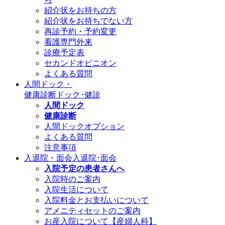
紹介状をお持ちの方
紹介状をお持ちでない方
再診予約・予約変更
看護専門外来
診療予定表
セカンドオピニオン
よくある質問
人間ドック・
健康診断
ドック･健診
人間ドック
健康診断
人間ドックオプション
よくある質問
注意事項
入退院・面会
入退院･面会
入院予定の患者さんへ
入院時のご案内
入院生活について
入院料金とお支払いについて
アメニティセットのご案内
お産入院について【産婦人科】