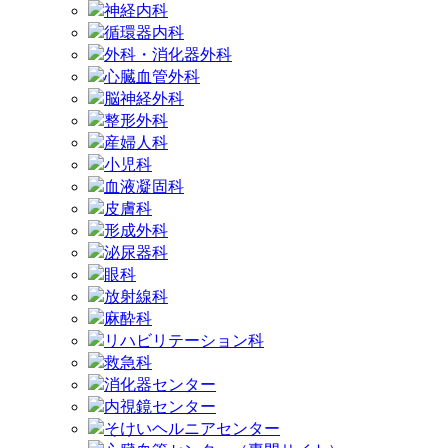
神経内科
循環器内科
外科・消化器外科
心臓血管外科
脳神経外科
整形外科
産婦人科
小児科
血液凝固科
皮膚科
形成外科
泌尿器科
眼科
放射線科
麻酔科
リハビリテーション科
救急科
消化器センター
内視鏡センター
そけいヘルニアセンター