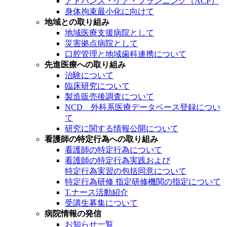
アドバンス・ケア・プランニング（ACP）
身体拘束最小化に向けて
地域との取り組み
地域医療支援病院として
災害拠点病院として
口腔管理と地域歯科連携について
先進医療への取り組み
治験について
臨床研究について
製造販売後調査について
NCD 外科系医療データベース登録につい
て
研究に関する情報公開について
看護師の特定行為への取り組み
看護師の特定行為について
看護師の特定行為実践および
特定行為実習の包括同意について
特定行為研修 指定研修機関の指定について
T.ナース活動紹介
受講生募集について
病院情報の発信
お知らせ一覧