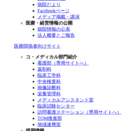
病院だより
Facebookページ
メディア掲載・講演
医療・経営情報の公開
病院情報の公表
法人概要とご報告
医療関係者向けサイト
コ・メディカル部門紹介
看護部（専用サイトへ）
薬剤科
臨床工学科
中央検査科
画像診断科
栄養管理科
メディカルアシスタント室
臨床試験センター
訪問看護ステーション（専用サイトへ）
TQM推進部
地域連携室
採用情報