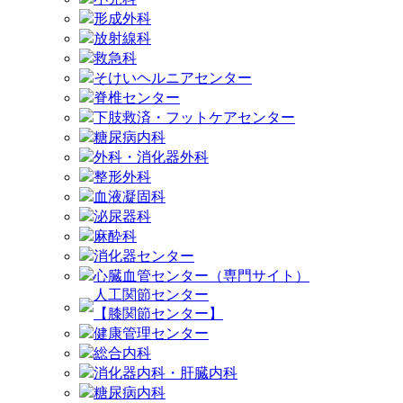
形成外科
放射線科
救急科
そけいヘルニアセンター
脊椎センター
下肢救済・フットケアセンター
糖尿病内科
外科・消化器外科
整形外科
血液凝固科
泌尿器科
麻酔科
消化器センター
心臓血管センター（専門サイト）
人工関節センター
【膝関節センター】
健康管理センター
総合内科
消化器内科・肝臓内科
糖尿病内科