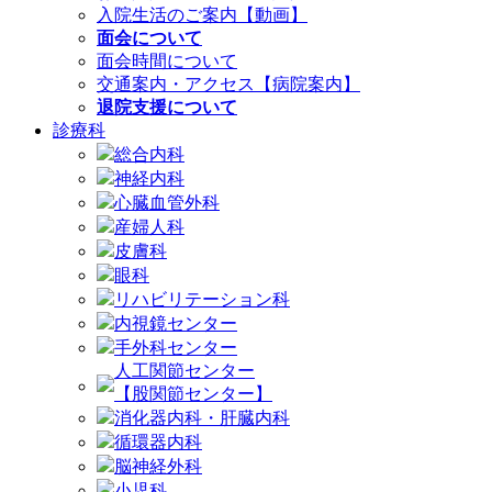
入院生活のご案内【動画】
面会について
面会時間について
交通案内・アクセス【病院案内】
退院支援について
診療科
総合内科
神経内科
心臓血管外科
産婦人科
皮膚科
眼科
リハビリテーション科
内視鏡センター
手外科センター
人工関節センター
【股関節センター】
消化器内科・肝臓内科
循環器内科
脳神経外科
小児科