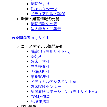
病院だより
Facebookページ
メディア掲載・講演
医療・経営情報の公開
病院情報の公表
法人概要とご報告
医療関係者向けサイト
コ・メディカル部門紹介
看護部（専用サイトへ）
薬剤科
臨床工学科
中央検査科
画像診断科
栄養管理科
メディカルアシスタント室
臨床試験センター
訪問看護ステーション（専用サイトへ）
TQM推進部
地域連携室
採用情報