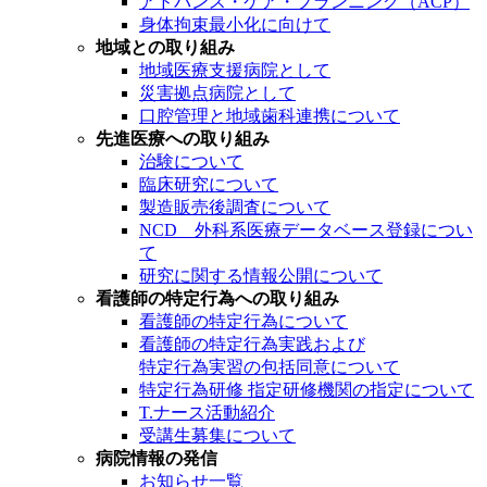
アドバンス・ケア・プランニング（ACP）
身体拘束最小化に向けて
地域との取り組み
地域医療支援病院として
災害拠点病院として
口腔管理と地域歯科連携について
先進医療への取り組み
治験について
臨床研究について
製造販売後調査について
NCD 外科系医療データベース登録につい
て
研究に関する情報公開について
看護師の特定行為への取り組み
看護師の特定行為について
看護師の特定行為実践および
特定行為実習の包括同意について
特定行為研修 指定研修機関の指定について
T.ナース活動紹介
受講生募集について
病院情報の発信
お知らせ一覧