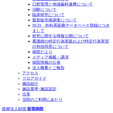
口腔管理と地域歯科連携について
治験について
臨床研究について
製造販売後調査について
NCD 外科系医療データベース登録につき
まして
研究に関する情報公開について
看護師の特定行為実践および特定行為実習
の包括同意について
病院だより
メディア掲載・講演
病院情報の公表
法人概要とご報告
アクセス
フロアガイド
施設紹介
施設基準･施設認定
沿革
当院のご利用にあたり
医療法人財団
荻窪病院