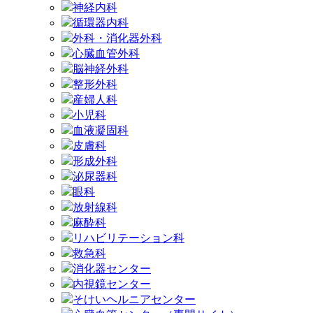
神経内科
循環器内科
外科・消化器外科
心臓血管外科
脳神経外科
整形外科
産婦人科
小児科
血液凝固科
皮膚科
形成外科
泌尿器科
眼科
放射線科
麻酔科
リハビリテーション科
救急科
消化器センター
内視鏡センター
そけいヘルニアセンター