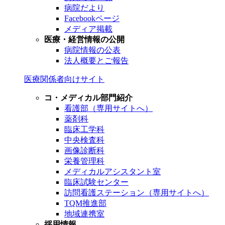
病院だより
Facebookページ
メディア掲載
医療・経営情報の公開
病院情報の公表
法人概要とご報告
医療関係者向けサイト
コ・メディカル部門紹介
看護部（専用サイトへ）
薬剤科
臨床工学科
中央検査科
画像診断科
栄養管理科
メディカルアシスタント室
臨床試験センター
訪問看護ステーション（専用サイトへ）
TQM推進部
地域連携室
採用情報