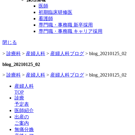
医師
初期臨床研修医
看護師
専門職・事務職 新卒採用
専門職・事務職 キャリア採用
閉じる
>
診療科
>
産婦人科
>
産婦人科ブログ
>
blog_20210125_02
blog_20210125_02
>
診療科
>
産婦人科
>
産婦人科ブログ
>
blog_20210125_02
産婦人科
TOP
診療
予定表
医師紹介
出産の
ご案内
無痛分娩