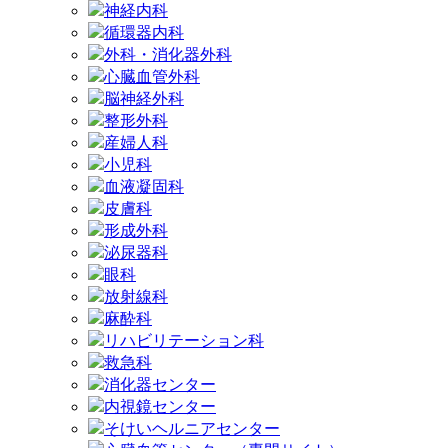
神経内科
循環器内科
外科・消化器外科
心臓血管外科
脳神経外科
整形外科
産婦人科
小児科
血液凝固科
皮膚科
形成外科
泌尿器科
眼科
放射線科
麻酔科
リハビリテーション科
救急科
消化器センター
内視鏡センター
そけいヘルニアセンター