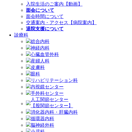
入院生活のご案内【動画】
面会について
面会時間について
交通案内・アクセス【病院案内】
退院支援について
診療科
総合内科
神経内科
心臓血管外科
産婦人科
皮膚科
眼科
リハビリテーション科
内視鏡センター
手外科センター
人工関節センター
【股関節センター】
消化器内科・肝臓内科
循環器内科
脳神経外科
小児科