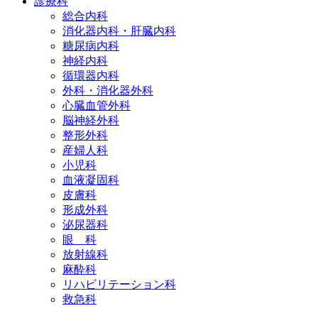
診療科
総合内科
消化器内科・肝臓内科
糖尿病内科
神経内科
循環器内科
外科・消化器外科
心臓血管外科
脳神経外科
整形外科
産婦人科
小児科
血液凝固科
皮膚科
形成外科
泌尿器科
眼 科
放射線科
麻酔科
リハビリテーション科
救急科