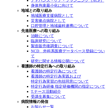
アドバンス・ケア・プランニング（ACP）
身体拘束最小化に向けて
地域との取り組み
地域医療支援病院として
災害拠点病院として
口腔管理と地域歯科連携について
先進医療への取り組み
治験について
臨床研究について
製造販売後調査について
NCD 外科系医療データベース登録につい
て
研究に関する情報公開について
看護師の特定行為への取り組み
看護師の特定行為について
看護師の特定行為実践および
特定行為実習の包括同意について
特定行為研修 指定研修機関の指定について
T.ナース活動紹介
受講生募集について
病院情報の発信
お知らせ一覧