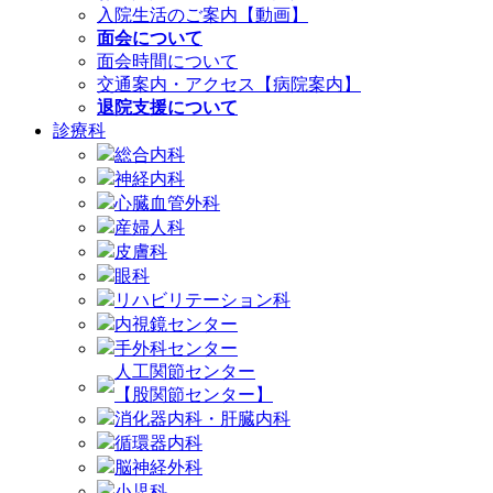
入院生活のご案内【動画】
面会について
面会時間について
交通案内・アクセス【病院案内】
退院支援について
診療科
総合内科
神経内科
心臓血管外科
産婦人科
皮膚科
眼科
リハビリテーション科
内視鏡センター
手外科センター
人工関節センター
【股関節センター】
消化器内科・肝臓内科
循環器内科
脳神経外科
小児科