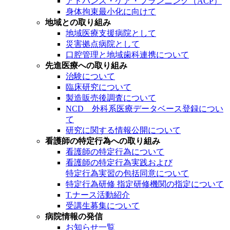
アドバンス・ケア・プランニング（ACP）
身体拘束最小化に向けて
地域との取り組み
地域医療支援病院として
災害拠点病院として
口腔管理と地域歯科連携について
先進医療への取り組み
治験について
臨床研究について
製造販売後調査について
NCD 外科系医療データベース登録につい
て
研究に関する情報公開について
看護師の特定行為への取り組み
看護師の特定行為について
看護師の特定行為実践および
特定行為実習の包括同意について
特定行為研修 指定研修機関の指定について
T.ナース活動紹介
受講生募集について
病院情報の発信
お知らせ一覧