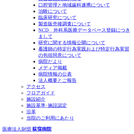
口腔管理と地域歯科連携について
治験について
臨床研究について
製造販売後調査について
NCD 外科系医療データベース登録につき
まして
研究に関する情報公開について
看護師の特定行為実践および特定行為実習
の包括同意について
病院だより
メディア掲載
病院情報の公表
法人概要とご報告
アクセス
フロアガイド
施設紹介
施設基準･施設認定
沿革
当院のご利用にあたり
医療法人財団
荻窪病院