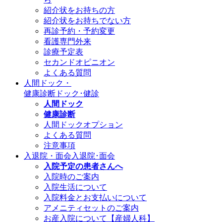
紹介状をお持ちの方
紹介状をお持ちでない方
再診予約・予約変更
看護専門外来
診療予定表
セカンドオピニオン
よくある質問
人間ドック・
健康診断
ドック･健診
人間ドック
健康診断
人間ドックオプション
よくある質問
注意事項
入退院・面会
入退院･面会
入院予定の患者さんへ
入院時のご案内
入院生活について
入院料金とお支払いについて
アメニティセットのご案内
お産入院について【産婦人科】