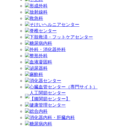
形成外科
放射線科
救急科
そけいヘルニアセンター
脊椎センター
下肢救済・フットケアセンター
糖尿病内科
外科・消化器外科
整形外科
血液凝固科
泌尿器科
麻酔科
消化器センター
心臓血管センター（専門サイト）
人工関節センター
【膝関節センター】
健康管理センター
総合内科
消化器内科・肝臓内科
糖尿病内科