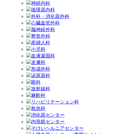
神経内科
循環器内科
外科・消化器外科
心臓血管外科
脳神経外科
整形外科
産婦人科
小児科
血液凝固科
皮膚科
形成外科
泌尿器科
眼科
放射線科
麻酔科
リハビリテーション科
救急科
消化器センター
内視鏡センター
そけいヘルニアセンター