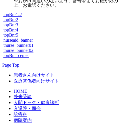
※おかけ間違いのないよう、番号をよくお確かめの
上、お電話ください。
topBnr1-2
topBnr2
topBnr3
topBnr4
topBnr5
nurseaid_banner
tnurse_bunner01
tnurse_bunner02
topBnr_center
Page Top
患者さん向けサイト
医療関係者向けサイト
HOME
外来受診
人間ドック・健康診断
入退院・面会
診療科
病院案内