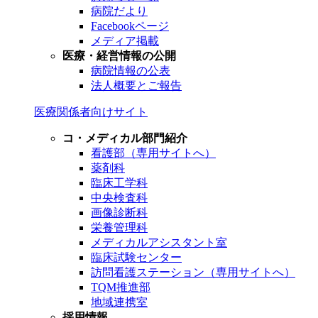
病院だより
Facebookページ
メディア掲載
医療・経営情報の公開
病院情報の公表
法人概要とご報告
医療関係者向けサイト
コ・メディカル部門紹介
看護部（専用サイトへ）
薬剤科
臨床工学科
中央検査科
画像診断科
栄養管理科
メディカルアシスタント室
臨床試験センター
訪問看護ステーション（専用サイトへ）
TQM推進部
地域連携室
採用情報