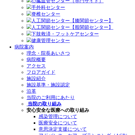
心臓血管センター（専門サイト）
手外科センター
脊椎センター
人工関節センター【膝関節センター】
人工関節センター【股関節センター】
下肢救済・フットケアセンター
健康管理センター
病院案内
理念・院長あいさつ
病院概要
アクセス
フロアガイド
施設紹介
施設基準・施設認定
沿革
当院のご利用にあたり
当院の取り組み
安心安全な医療への取り組み
感染管理について
医療安全について
意思決定支援について