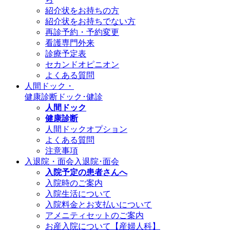
紹介状をお持ちの方
紹介状をお持ちでない方
再診予約・予約変更
看護専門外来
診療予定表
セカンドオピニオン
よくある質問
人間ドック・
健康診断
ドック･健診
人間ドック
健康診断
人間ドックオプション
よくある質問
注意事項
入退院・面会
入退院･面会
入院予定の患者さんへ
入院時のご案内
入院生活について
入院料金とお支払いについて
アメニティセットのご案内
お産入院について【産婦人科】