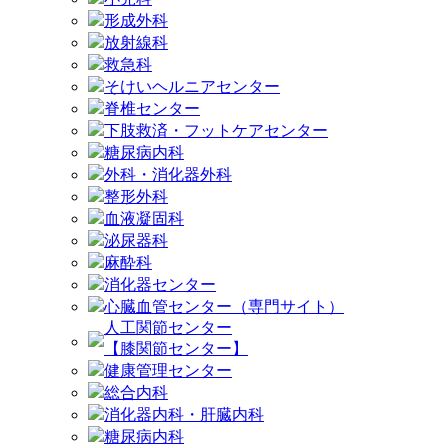
形成外科
放射線科
救急科
そけいヘルニアセンター
脊椎センター
下肢救済・フットケアセンター
糖尿病内科
外科・消化器外科
整形外科
血液凝固科
泌尿器科
麻酔科
消化器センター
心臓血管センター（専門サイト）
人工関節センター
【膝関節センター】
健康管理センター
総合内科
消化器内科・肝臓内科
糖尿病内科