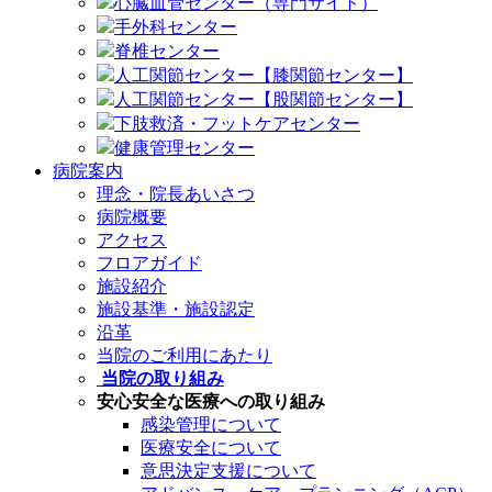
心臓血管センター（専門サイト）
手外科センター
脊椎センター
人工関節センター【膝関節センター】
人工関節センター【股関節センター】
下肢救済・フットケアセンター
健康管理センター
病院案内
理念・院長あいさつ
病院概要
アクセス
フロアガイド
施設紹介
施設基準・施設認定
沿革
当院のご利用にあたり
当院の取り組み
安心安全な医療への取り組み
感染管理について
医療安全について
意思決定支援について