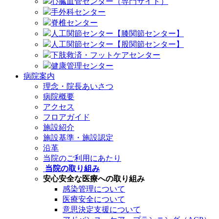
心臓血管センター（専門サイト）
手外科センター
脊椎センター
人工関節センター【膝関節センター】
人工関節センター【股関節センター】
下肢救済・フットケアセンター
健康管理センター
病院案内
理念・院長あいさつ
病院概要
アクセス
フロアガイド
施設紹介
施設基準・施設認定
沿革
当院のご利用にあたり
当院の取り組み
安心安全な医療への取り組み
感染管理について
医療安全について
意思決定支援について