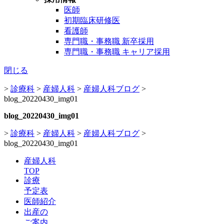
医師
初期臨床研修医
看護師
専門職・事務職 新卒採用
専門職・事務職 キャリア採用
閉じる
>
診療科
>
産婦人科
>
産婦人科ブログ
>
blog_20220430_img01
blog_20220430_img01
>
診療科
>
産婦人科
>
産婦人科ブログ
>
blog_20220430_img01
産婦人科
TOP
診療
予定表
医師紹介
出産の
ご案内