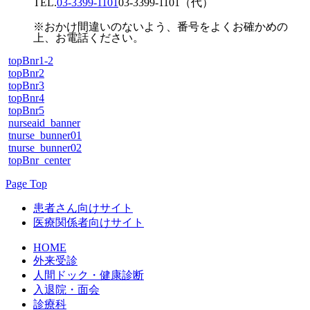
TEL.
03-3399-1101
03-3399-1101
（代）
※おかけ間違いのないよう、番号をよくお確かめの
上、お電話ください。
topBnr1-2
topBnr2
topBnr3
topBnr4
topBnr5
nurseaid_banner
tnurse_bunner01
tnurse_bunner02
topBnr_center
Page Top
患者さん向けサイト
医療関係者向けサイト
HOME
外来受診
人間ドック・健康診断
入退院・面会
診療科