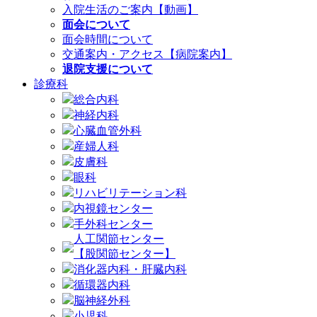
入院生活のご案内【動画】
面会について
面会時間について
交通案内・アクセス【病院案内】
退院支援について
診療科
総合内科
神経内科
心臓血管外科
産婦人科
皮膚科
眼科
リハビリテーション科
内視鏡センター
手外科センター
人工関節センター
【股関節センター】
消化器内科・肝臓内科
循環器内科
脳神経外科
小児科