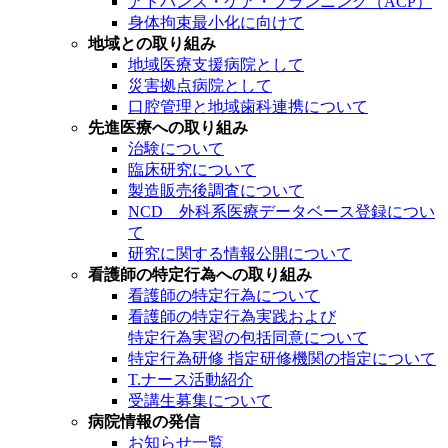
アドバンス・ケア・プランニング（ACP）
身体拘束最小化に向けて
地域との取り組み
地域医療支援病院として
災害拠点病院として
口腔管理と地域歯科連携について
先進医療への取り組み
治験について
臨床研究について
製造販売後調査について
NCD 外科系医療データベース登録につい
て
研究に関する情報公開について
看護師の特定行為への取り組み
看護師の特定行為について
看護師の特定行為実践および
特定行為実習の包括同意について
特定行為研修 指定研修機関の指定について
T.ナース活動紹介
受講生募集について
病院情報の発信
お知らせ一覧