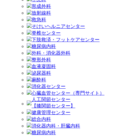
形成外科
放射線科
救急科
そけいヘルニアセンター
脊椎センター
下肢救済・フットケアセンター
糖尿病内科
外科・消化器外科
整形外科
血液凝固科
泌尿器科
麻酔科
消化器センター
心臓血管センター（専門サイト）
人工関節センター
【膝関節センター】
健康管理センター
総合内科
消化器内科・肝臓内科
糖尿病内科