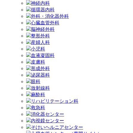
神経内科
循環器内科
外科・消化器外科
心臓血管外科
脳神経外科
整形外科
産婦人科
小児科
血液凝固科
皮膚科
形成外科
泌尿器科
眼科
放射線科
麻酔科
リハビリテーション科
救急科
消化器センター
内視鏡センター
そけいヘルニアセンター