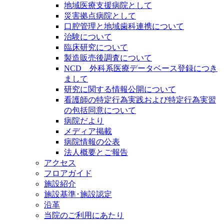
地域医療支援病院として
災害拠点病院として
口腔管理と地域歯科連携について
治験について
臨床研究について
製造販売後調査について
NCD 外科系医療データベース登録につき
まして
研究に関する情報公開について
看護師の特定行為実践および特定行為実習
の包括同意について
病院だより
メディア掲載
病院情報の公表
法人概要とご報告
アクセス
フロアガイド
施設紹介
施設基準･施設認定
沿革
当院のご利用にあたり