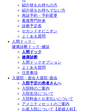
紹介状をお持ちの方
紹介状をお持ちでない方
再診予約・予約変更
看護専門外来
診療予定表
セカンドオピニオン
よくある質問
人間ドック・
健康診断
ドック･健診
人間ドック
健康診断
人間ドックオプション
よくある質問
注意事項
入退院・面会
入退院･面会
入院予定の患者さんへ
入院時のご案内
入院生活について
入院料金とお支払いについて
アメニティセットのご案内
お産入院について【産婦人科】