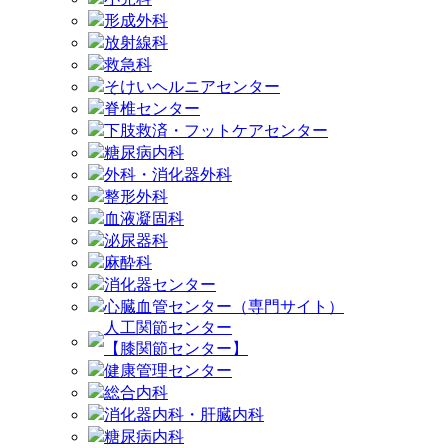
形成外科
放射線科
救急科
そけいヘルニアセンター
脊椎センター
下肢救済・フットケアセンター
糖尿病内科
外科・消化器外科
整形外科
血液凝固科
泌尿器科
麻酔科
消化器センター
心臓血管センター（専門サイト）
人工関節センター
【膝関節センター】
健康管理センター
総合内科
消化器内科・肝臓内科
糖尿病内科