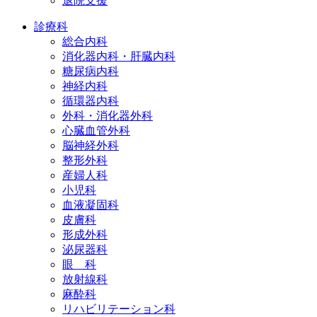
退院支援
診療科
総合内科
消化器内科・肝臓内科
糖尿病内科
神経内科
循環器内科
外科・消化器外科
心臓血管外科
脳神経外科
整形外科
産婦人科
小児科
血液凝固科
皮膚科
形成外科
泌尿器科
眼 科
放射線科
麻酔科
リハビリテーション科