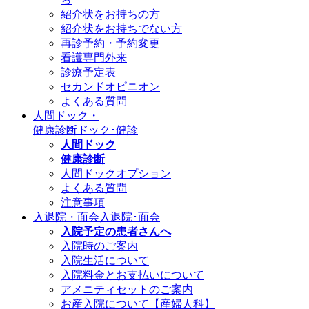
紹介状をお持ちの方
紹介状をお持ちでない方
再診予約・予約変更
看護専門外来
診療予定表
セカンドオピニオン
よくある質問
人間ドック・
健康診断
ドック･健診
人間ドック
健康診断
人間ドックオプション
よくある質問
注意事項
入退院・面会
入退院･面会
入院予定の患者さんへ
入院時のご案内
入院生活について
入院料金とお支払いについて
アメニティセットのご案内
お産入院について【産婦人科】