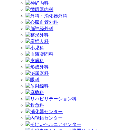
神経内科
循環器内科
外科・消化器外科
心臓血管外科
脳神経外科
整形外科
産婦人科
小児科
血液凝固科
皮膚科
形成外科
泌尿器科
眼科
放射線科
麻酔科
リハビリテーション科
救急科
消化器センター
内視鏡センター
そけいヘルニアセンター