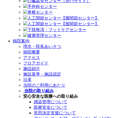
心臓血管センター（専門サイト）
手外科センター
脊椎センター
人工関節センター【膝関節センター】
人工関節センター【股関節センター】
下肢救済・フットケアセンター
健康管理センター
病院案内
理念・院長あいさつ
病院概要
アクセス
フロアガイド
施設紹介
施設基準・施設認定
沿革
当院のご利用にあたり
当院の取り組み
安心安全な医療への取り組み
感染管理について
医療安全について
意思決定支援について