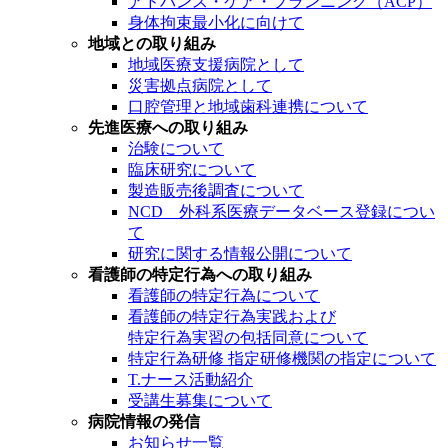
アドバンス・ケア・プランニング（ACP）
身体拘束最小化に向けて
地域との取り組み
地域医療支援病院として
災害拠点病院として
口腔管理と地域歯科連携について
先進医療への取り組み
治験について
臨床研究について
製造販売後調査について
NCD 外科系医療データベース登録につい
て
研究に関する情報公開について
看護師の特定行為への取り組み
看護師の特定行為について
看護師の特定行為実践および
特定行為実習の包括同意について
特定行為研修 指定研修機関の指定について
T.ナース活動紹介
受講生募集について
病院情報の発信
お知らせ一覧