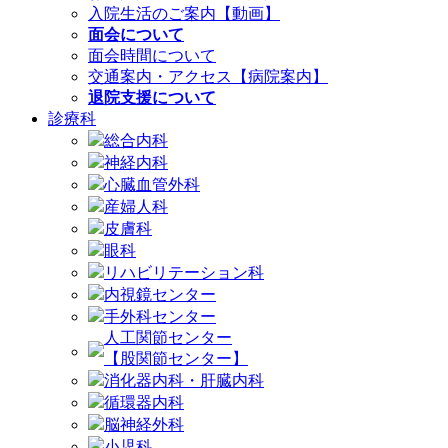
入院生活のご案内【動画】
面会について
面会時間について
交通案内・アクセス【病院案内】
退院支援について
診療科
総合内科
神経内科
心臓血管外科
産婦人科
皮膚科
眼科
リハビリテーション科
内視鏡センター
手外科センター
人工関節センター
【股関節センター】
消化器内科・肝臓内科
循環器内科
脳神経外科
小児科