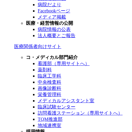
病院だより
Facebookページ
メディア掲載
医療・経営情報の公開
病院情報の公表
法人概要とご報告
医療関係者向けサイト
コ・メディカル部門紹介
看護部（専用サイトへ）
薬剤科
臨床工学科
中央検査科
画像診断科
栄養管理科
メディカルアシスタント室
臨床試験センター
訪問看護ステーション（専用サイトへ）
TQM推進部
地域連携室
採用情報