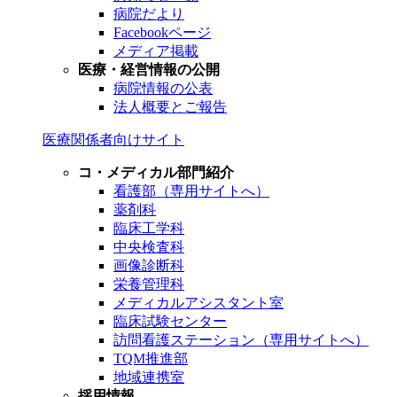
病院だより
Facebookページ
メディア掲載
医療・経営情報の公開
病院情報の公表
法人概要とご報告
医療関係者向けサイト
コ・メディカル部門紹介
看護部（専用サイトへ）
薬剤科
臨床工学科
中央検査科
画像診断科
栄養管理科
メディカルアシスタント室
臨床試験センター
訪問看護ステーション（専用サイトへ）
TQM推進部
地域連携室
採用情報